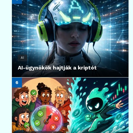
AI
AI-ügynökök hajtják a kriptót