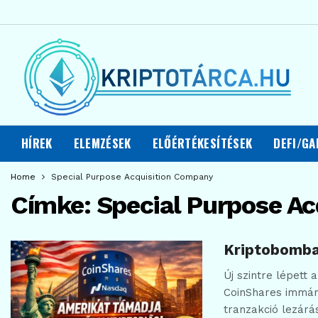
HÍREK
ELEMZÉSEK
ELŐÉRTÉKESÍTÉSEK
DEFI/GA
Home
Special Purpose Acquisition Company
Címke:
Special Purpose A
Kriptobomba
Új szintre lépett 
CoinShares immár
tranzakció lezárás