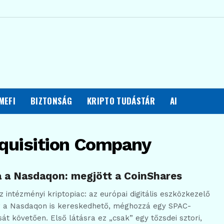
MEFI
BIZTONSÁG
KRIPTO TUDÁSTÁR
AI
cquisition Company
 a Nasdaqon: megjött a CoinShares
az intézményi kriptopiac: az európai digitális eszközkezelő
 a Nasdaqon is kereskedhető, méghozzá egy SPAC-
át követően. Első látásra ez „csak” egy tőzsdei sztori,