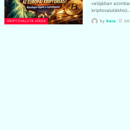
valójában azonban
kriptovalutákhoz
by
Sera
20
KRIPTOVALUTA HÍREK