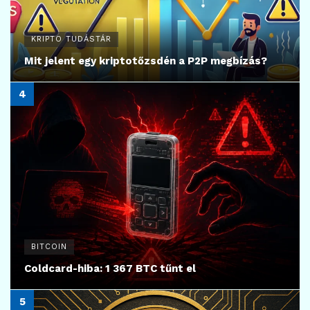
KRIPTO TUDÁSTÁR
Mit jelent egy kriptotőzsdén a P2P megbízás?
BITCOIN
Coldcard-hiba: 1 367 BTC tűnt el