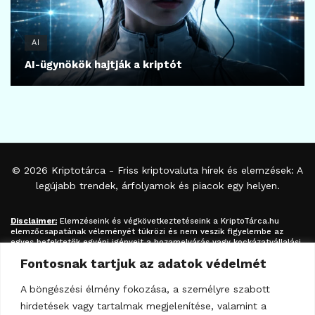
AI
AI-ügynökök hajtják a kriptót
© 2026
Kriptotárca
- Friss kriptovaluta hírek és elemzések: A
legújabb trendek, árfolyamok és piacok egy helyen.
Disclaimer:
Elemzéseink és végkövetkeztetéseink a
KriptoTárca.hu
elemzőcsapatának véleményét tükrözi és nem veszik figyelembe az
egyes befektetők egyéni igényeit a hozamelvárás vagy kockázatvállalási
hajlandóság tekintetében. A megjelenített információk nem minősíthetők
Fontosnak tartjuk az adatok védelmét
befektetési tanácsadásnak, befektetési ajánlásnak, értékpapír /
kriptovaluta / token / ICO / cloud mining stb. jegyzésére / vételére /
eladására vonatkozó felhívásnak azok kizárólag tájékoztatásul
A böngészési élmény fokozása, a személyre szabott
szolgálnak. Minden befektetés esetében kiemelten fontos az azt
hirdetések vagy tartalmak megjelenítése, valamint a
megalapozó információk és lehetőségek széleskörű megismerése.