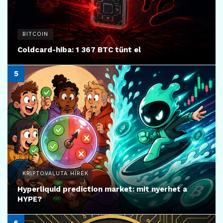
BITCOIN
Coldcard-hiba: 1 367 BTC tűnt el
KRIPTOVALUTA HÍREK
Hyperliquid prediction market: mit nyerhet a
HYPE?