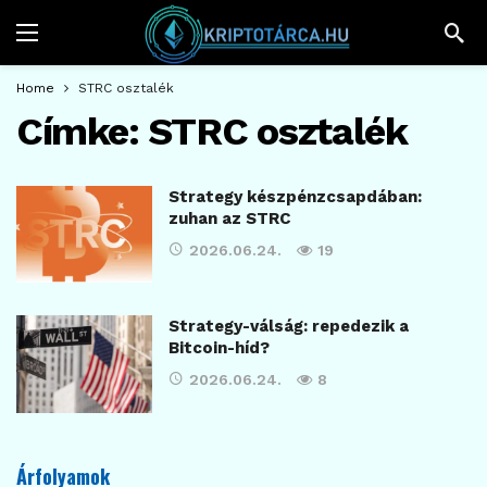
Home
STRC osztalék
Címke:
STRC osztalék
Strategy készpénzcsapdában:
zuhan az STRC
2026.06.24.
19
Strategy-válság: repedezik a
Bitcoin-híd?
2026.06.24.
8
Árfolyamok