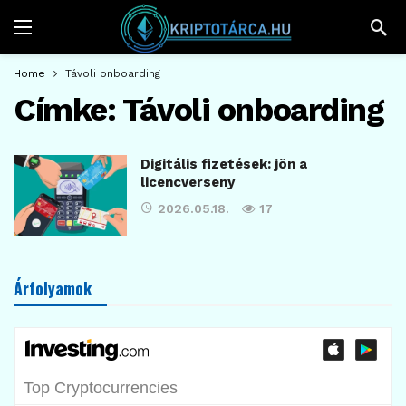
Home
Távoli onboarding
Címke:
Távoli onboarding
Digitális fizetések: jön a
licencverseny
2026.05.18.
17
Árfolyamok