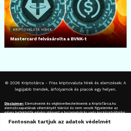
KRIPTOVALUTA HÍREK
Mastercard felvásárolta a BVNK-t
© 2026
Kriptotárca
- Friss kriptovaluta hírek és elemzések: A
legújabb trendek, árfolyamok és piacok egy helyen.
Disclaimer:
Elemzéseink és végkövetkeztetéseink a
KriptoTárca.hu
elemzőcsapatának véleményét tükrözi és nem veszik figyelembe az
egyes befektetők egyéni igényeit a hozamelvárás vagy kockázatvállalási
hajlandóság tekintetében. A megjelenített információk nem minősíthetők
Fontosnak tartjuk az adatok védelmét
befektetési tanácsadásnak, befektetési ajánlásnak, értékpapír /
kriptovaluta / token / ICO / cloud mining stb. jegyzésére / vételére /
eladására vonatkozó felhívásnak azok kizárólag tájékoztatásul