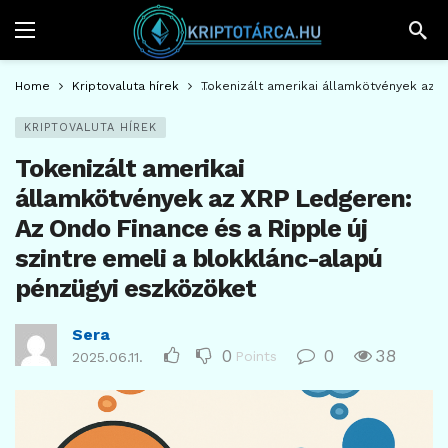
Home
Kriptovaluta hírek
Tokenizált amerikai államkötvények az X
KRIPTOVALUTA HÍREK
Tokenizált amerikai
államkötvények az XRP Ledgeren:
Az Ondo Finance és a Ripple új
szintre emeli a blokklánc-alapú
pénzügyi eszközöket
Sera
0
0
38
Points
2025.06.11.