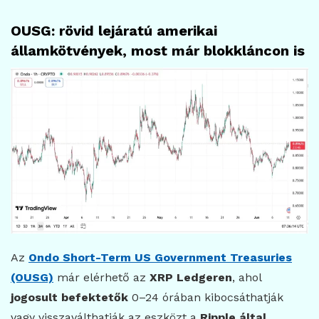
OUSG: rövid lejáratú amerikai
államkötvények, most már blokkláncon is
Az
Ondo Short-Term US Government Treasuries
(OUSG)
már elérhető az
XRP Ledgeren
, ahol
jogosult befektetők
0–24 órában kibocsáthatják
vagy visszaválthatják az eszközt a
Ripple által