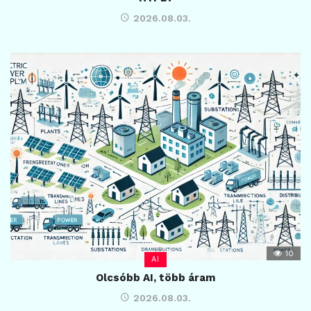
2026.08.03.
10
AI
Olcsóbb AI, több áram
2026.08.03.