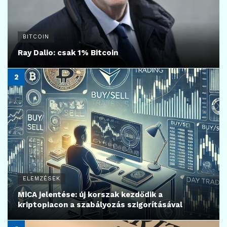
7
BITCOIN
Strategy Bitcoin-válság: ki fizeti a 64 milliárdos
fogadást?
2026.06.29.