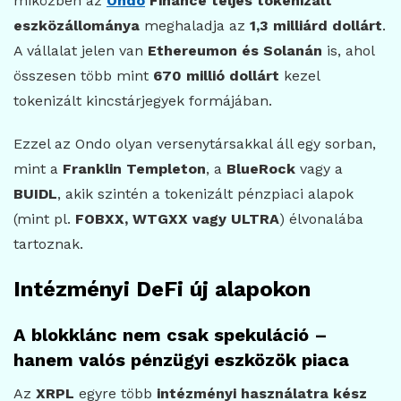
miközben az
Ondo
Finance teljes tokenizált
eszközállománya
meghaladja az
1,3 milliárd dollárt
.
A vállalat jelen van
Ethereumon és Solanán
is, ahol
összesen több mint
670 millió dollárt
kezel
tokenizált kincstárjegyek formájában.
Ezzel az Ondo olyan versenytársakkal áll egy sorban,
mint a
Franklin Templeton
, a
BlueRock
vagy a
BUIDL
, akik szintén a tokenizált pénzpiaci alapok
(mint pl.
FOBXX, WTGXX vagy ULTRA
) élvonalába
tartoznak.
Intézményi DeFi új alapokon
A blokklánc nem csak spekuláció –
hanem valós pénzügyi eszközök piaca
Az
XRPL
egyre több
intézményi használatra kész