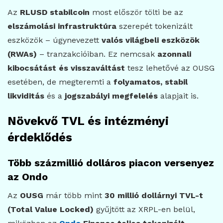
Az
RLUSD stabilcoin
most először tölti be az
elszámolási infrastruktúra
szerepét tokenizált
eszközök – úgynevezett
valós világbeli eszközök
(RWAs)
– tranzakcióiban. Ez nemcsak
azonnali
kibocsátást és visszaváltást
tesz lehetővé az OUSG
esetében, de megteremti a
folyamatos, stabil
likviditás
és a
jogszabályi megfelelés
alapjait is.
Növekvő TVL és intézményi
érdeklődés
Több százmillió dolláros piacon versenyez
az Ondo
Az
OUSG
már több mint
30 millió dollárnyi TVL-t
(Total Value Locked)
gyűjtött az XRPL-en belül,