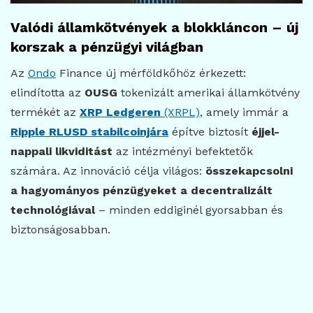
Valódi államkötvények a blokkláncon – új
korszak a pénzügyi világban
Az
Ondo
Finance új mérföldkőhöz érkezett:
elindította az
OUSG
tokenizált amerikai államkötvény
termékét az
XRP Ledgeren
(XRPL)
, amely immár a
Ripple RLUSD stabilcoinjára
építve biztosít
éjjel-
nappali likviditást
az intézményi befektetők
számára. Az innováció célja világos:
összekapcsolni
a hagyományos pénzügyeket a decentralizált
technológiával
– minden eddiginél gyorsabban és
biztonságosabban.