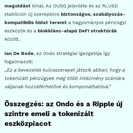
megoldást
kínál. Az OUSG jelenléte és az RLUSD
stabilcoin új szerepköre
biztonságos, szabályozás-
kompatibilis hidat teremt
a hagyományos pénzügyi
eszközök és a
blokklánc-alapú DeFi struktúrák
között.
Ian De Bode
, az Ondo stratégiai igazgatója így
fogalmazott:
„Ez a bevezetés kulcsszerepet játszik abban, hogy a
tokenizált pénzügyek még több intézmény számára
váljanak hozzáférhetővé és komponálhatóvá.”
Összegzés: az Ondo és a Ripple új
szintre emeli a tokenizált
eszközpiacot