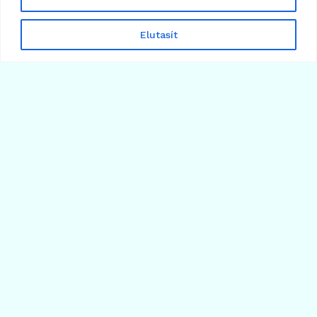
A PayPal hatalmas bitcoin nyereményjátékot
hirdetett, de van egy csapda!
Elutasít
2025.11.26.
Több cikk betöltése
Árfolyamok