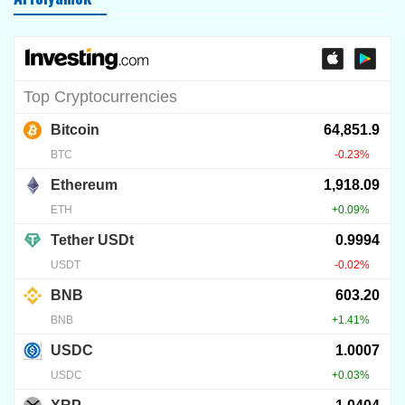
KRIPTO TUDÁSTÁR
BVNK fogalma: miért ér sok
milliárd dollárt?
2026.08.04.
8