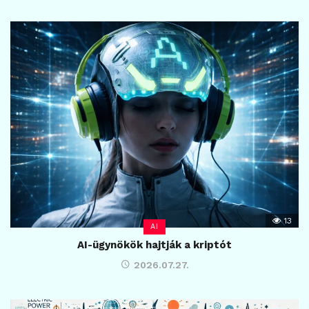
13
AI
AI-ügynökök hajtják a kriptót
2026.07.27.