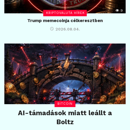
9
KRIPTOVALUTA HÍREK
Trump memecoinja célkeresztben
2026.08.04.
BITCOIN
AI-támadások miatt leállt a
Boltz