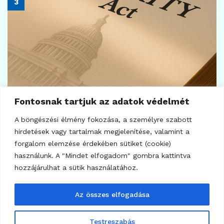
7
KRIPTOVALUTA HÍREK
SEC-riasztás a kriptovaultokra
2026.07.23.
Fontosnak tartjuk az adatok védelmét
A böngészési élmény fokozása, a személyre szabott
hirdetések vagy tartalmak megjelenítése, valamint a
forgalom elemzése érdekében sütiket (cookie)
használunk. A "Mindet elfogadom" gombra kattintva
hozzájárulhat a sütik használatához.
Az összes elfogadása
22
KRIPTOVALUTA HÍREK
Testreszabás