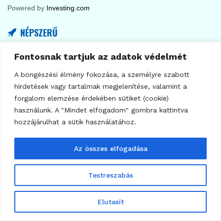
Arbitrum (ARB) kriptovaluta árfolyam elemzés,
technikai előrejelzés. Vegyünk, tartsunk vagy
adjunk el?
2024.12.17.
Fontosnak tartjuk az adatok védelmét
A böngészési élmény fokozása, a személyre szabott
hirdetések vagy tartalmak megjelenítése, valamint a
forgalom elemzése érdekében sütiket (cookie)
használunk. A "Mindet elfogadom" gombra kattintva
hozzájárulhat a sütik használatához.
Az összes elfogadása
Testreszabás
Elutasít
263
ELEMZÉSEK
A kriptovilág titkos fegyvere: miért robbanhat