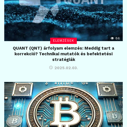
86
ELEMZÉSEK
QUANT (QNT) árfolyam elemzés: Meddig tart a
korrekció? Technikai mutatók és befektetési
stratégiák
2025.02.03.