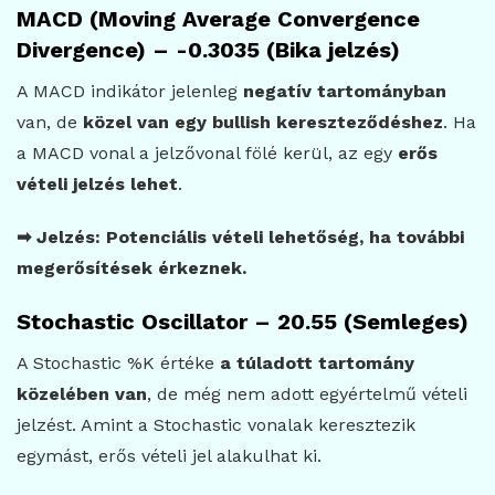
MACD (Moving Average Convergence
Divergence) – -0.3035 (Bika jelzés)
A MACD indikátor jelenleg
negatív tartományban
van, de
közel van egy bullish kereszteződéshez
. Ha
a MACD vonal a jelzővonal fölé kerül, az egy
erős
vételi jelzés lehet
.
➡ Jelzés: Potenciális vételi lehetőség, ha további
megerősítések érkeznek.
Stochastic Oscillator – 20.55 (Semleges)
A Stochastic %K értéke
a túladott tartomány
közelében van
, de még nem adott egyértelmű vételi
jelzést. Amint a Stochastic vonalak keresztezik
egymást, erős vételi jel alakulhat ki.