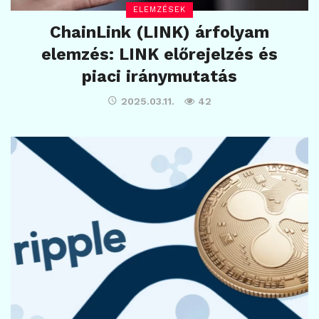
ELEMZÉSEK
ChainLink (LINK) árfolyam
elemzés: LINK előrejelzés és
piaci iránymutatás
2025.03.11.
42