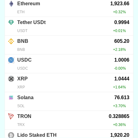
(LEO) technikai elemzés és
kereskedési javaslat
2025.04.16.
29
121
ELEMZÉSEK