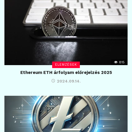
815
ELEMZÉSEK
Ethereum ETH árfolyam előrejelzés 2025
2024.09.14.