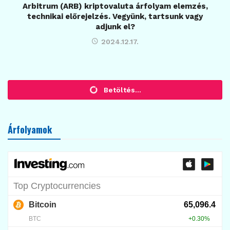
Arbitrum (ARB) kriptovaluta árfolyam elemzés,
technikai előrejelzés. Vegyünk, tartsunk vagy
adjunk el?
2024.12.17.
ELEMZÉSEK
Árfolyam elemzés, kriptovaluta,
előrejelzés: UNUS SED LEO