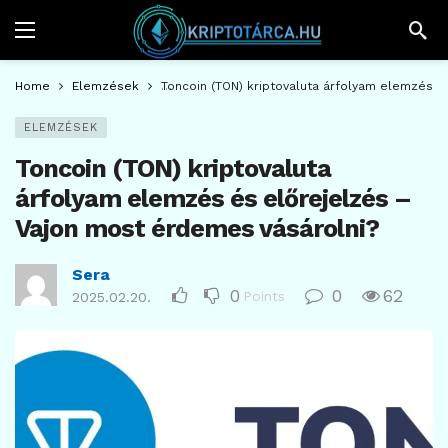
Home
Elemzések
Toncoin (TON) kriptovaluta árfolyam elemzés é
ELEMZÉSEK
Toncoin (TON) kriptovaluta
árfolyam elemzés és előrejelzés –
Vajon most érdemes vásárolni?
Sera
0
0
62
Points
2025.02.20.