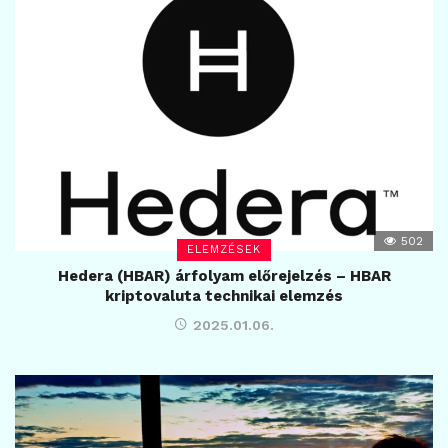
502
ELEMZÉSEK
Hedera (HBAR) árfolyam előrejelzés – HBAR
kriptovaluta technikai elemzés
2025.01.06.