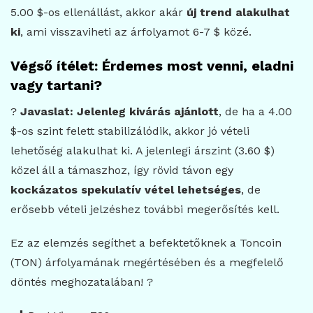
5.00 $-os ellenállást, akkor akár
új trend alakulhat
ki
, ami visszaviheti az árfolyamot 6-7 $ közé.
Végső ítélet: Érdemes most venni, eladni
vagy tartani?
?
Javaslat: Jelenleg kivárás ajánlott
, de ha a 4.00
$-os szint felett stabilizálódik, akkor jó vételi
lehetőség alakulhat ki. A jelenlegi árszint (3.60 $)
közel áll a támaszhoz, így rövid távon egy
kockázatos spekulatív vétel lehetséges
, de
erősebb vételi jelzéshez további megerősítés kell.
Ez az elemzés segíthet a befektetőknek a Toncoin
(TON) árfolyamának megértésében és a megfelelő
döntés meghozatalában! ?