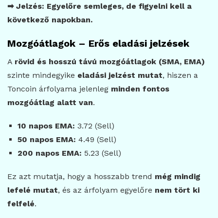
➡ Jelzés: Egyelőre semleges, de figyelni kell a
következő napokban.
Mozgóátlagok – Erős eladási jelzések
A
rövid és hosszú távú mozgóátlagok (SMA, EMA)
szinte mindegyike
eladási jelzést mutat
, hiszen a
Toncoin árfolyama jelenleg
minden fontos
mozgóátlag alatt van
.
10 napos EMA:
3.72 (Sell)
50 napos EMA:
4.49 (Sell)
200 napos EMA:
5.23 (Sell)
Ez azt mutatja, hogy a hosszabb trend
még mindig
lefelé mutat
, és az árfolyam egyelőre
nem tört ki
felfelé
.