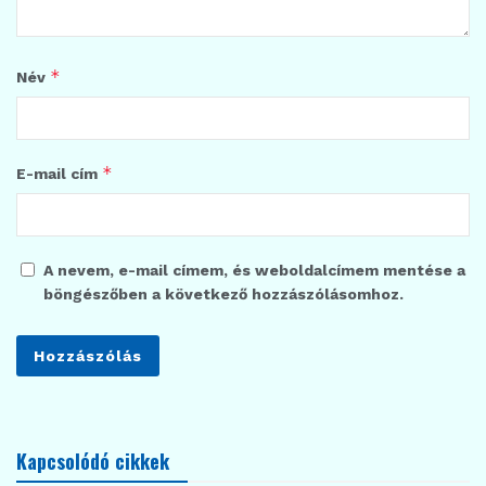
*
Név
*
E-mail cím
A nevem, e-mail címem, és weboldalcímem mentése a
böngészőben a következő hozzászólásomhoz.
Kapcsolódó cikkek