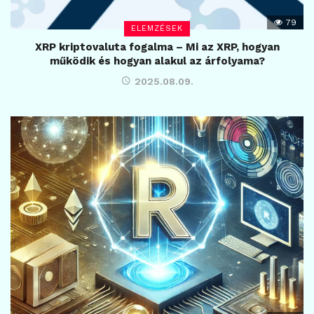
79
ELEMZÉSEK
XRP kriptovaluta fogalma – Mi az XRP, hogyan
működik és hogyan alakul az árfolyama?
2025.08.09.