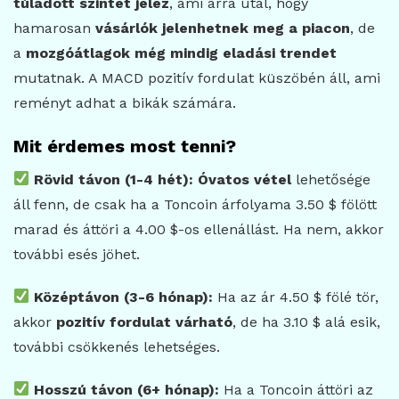
túladott szintet jelez
, ami arra utal, hogy
hamarosan
vásárlók jelenhetnek meg a piacon
, de
a
mozgóátlagok még mindig eladási trendet
mutatnak. A MACD pozitív fordulat küszöbén áll, ami
reményt adhat a bikák számára.
Mit érdemes most tenni?
Rövid távon (1-4 hét):
Óvatos vétel
lehetősége
áll fenn, de csak ha a Toncoin árfolyama 3.50 $ fölött
marad és áttöri a 4.00 $-os ellenállást. Ha nem, akkor
további esés jöhet.
Középtávon (3-6 hónap):
Ha az ár 4.50 $ fölé tör,
akkor
pozitív fordulat várható
, de ha 3.10 $ alá esik,
további csökkenés lehetséges.
Hosszú távon (6+ hónap):
Ha a Toncoin áttöri az