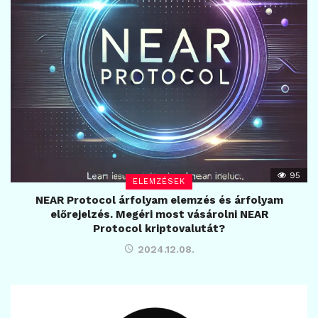
95
ELEMZÉSEK
NEAR Protocol árfolyam elemzés és árfolyam
előrejelzés. Megéri most vásárolni NEAR
Protocol kriptovalutát?
2024.12.08.