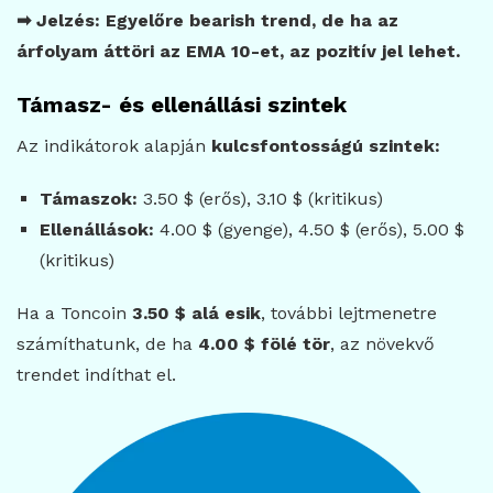
➡ Jelzés: Egyelőre bearish trend, de ha az
árfolyam áttöri az EMA 10-et, az pozitív jel lehet.
Támasz- és ellenállási szintek
Az indikátorok alapján
kulcsfontosságú szintek:
Támaszok:
3.50 $ (erős), 3.10 $ (kritikus)
Ellenállások:
4.00 $ (gyenge), 4.50 $ (erős), 5.00 $
(kritikus)
Ha a Toncoin
3.50 $ alá esik
, további lejtmenetre
számíthatunk, de ha
4.00 $ fölé tör
, az növekvő
trendet indíthat el.