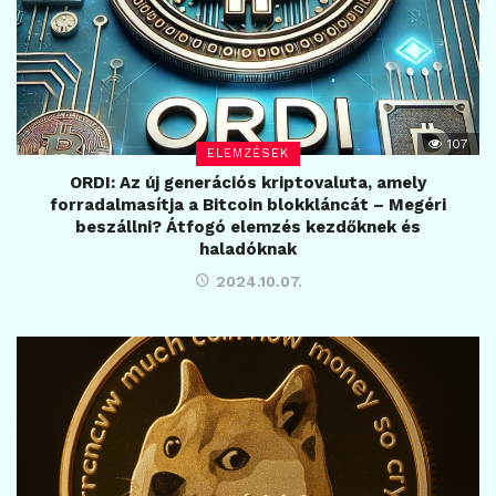
107
ELEMZÉSEK
ORDI: Az új generációs kriptovaluta, amely
forradalmasítja a Bitcoin blokkláncát – Megéri
beszállni? Átfogó elemzés kezdőknek és
haladóknak
2024.10.07.