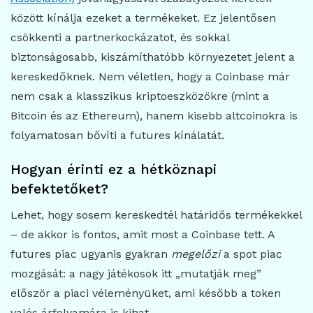
között kínálja ezeket a termékeket. Ez jelentősen
csökkenti a partnerkockázatot, és sokkal
biztonságosabb, kiszámíthatóbb környezetet jelent a
kereskedőknek. Nem véletlen, hogy a Coinbase már
nem csak a klasszikus kriptoeszközökre (mint a
Bitcoin és az Ethereum), hanem kisebb altcoinokra is
folyamatosan bővíti a futures kínálatát.
Hogyan érinti ez a hétköznapi
befektetőket?
Lehet, hogy sosem kereskedtél határidős termékekkel
– de akkor is fontos, amit most a Coinbase tett. A
futures piac ugyanis gyakran
megelőzi
a spot piac
mozgását: a nagy játékosok itt „mutatják meg”
először a piaci véleményüket, ami később a token
valós árfolyamára is kihat.