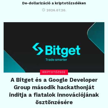
De-dollarizáció a kriptotőzsdéken
2026.07.20.
KRIPTOTŐZSDE
A Bitget és a Google Developer
Group második hackathonját
indítja a fiatalok innovációjának
ösztönzésére