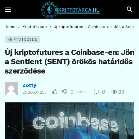
Home
Kriptotőzsde
Új kriptofutures a Coinbase-en: Jön a Senti
KRIPTOTŐZSDE
Új kriptofutures a Coinbase-en: Jön
a Sentient (SENT) örökös határidős
szerződése
Zotty
0
0
33
Points
2026.01.25.