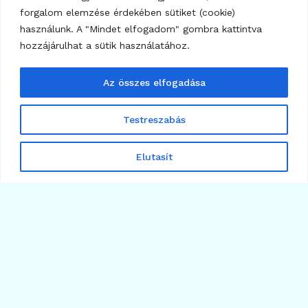
forgalom elemzése érdekében sütiket (cookie)
használunk. A "Mindet elfogadom" gombra kattintva
hozzájárulhat a sütik használatához.
KRIPTO TUDÁSTÁR
CLARITY Act – Minden, amit a kriptovilág iránt
Az összes elfogadása
érdeklődőknek tudniuk kell
Testreszabás
Elutasít
KRIPTO TUDÁSTÁR
Mit jelent egy kriptotőzsdén a P2P megbízás?