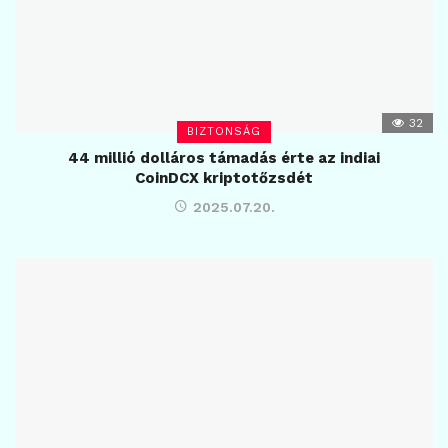
32
BIZTONSÁG
44 millió dolláros támadás érte az indiai
CoinDCX kriptotőzsdét
2025.07.20.