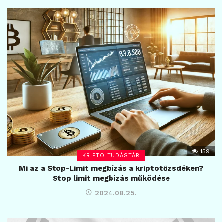
159
KRIPTO TUDÁSTÁR
Mi az a Stop-Limit megbízás a kriptotőzsdéken?
Stop limit megbízás működése
2024.08.25.