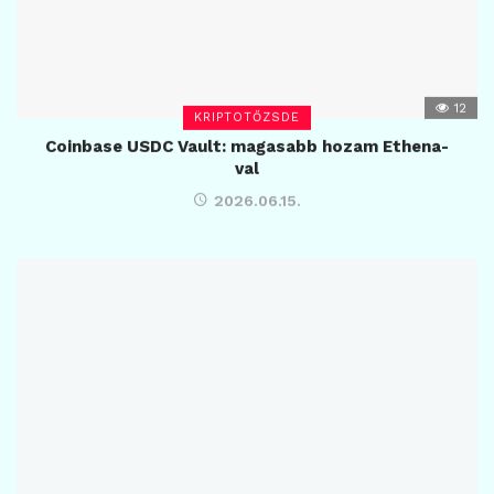
12
KRIPTOTŐZSDE
Coinbase USDC Vault: magasabb hozam Ethena-
val
2026.06.15.