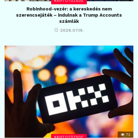
KRIPTOTŐZSDE
Robinhood-vezér: a kereskedés nem
szerencsejáték – indulnak a Trump Accounts
számlák
2026.07.19.
73
KRIPTOTŐZSDE