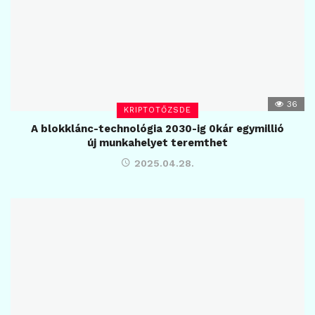
36
KRIPTOTŐZSDE
A blokklánc-technológia 2030-ig 0kár egymillió
új munkahelyet teremthet
2025.04.28.