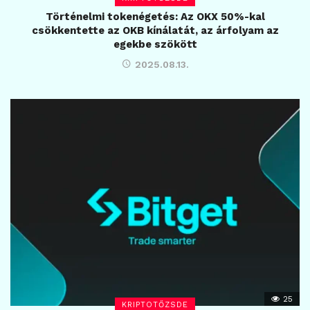
Történelmi tokenégetés: Az OKX 50%-kal
csökkentette az OKB kínálatát, az árfolyam az
egekbe szökött
2025.08.13.
25
KRIPTOTŐZSDE