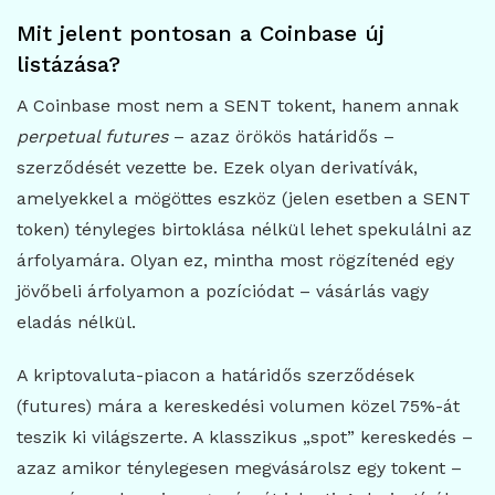
Mit jelent pontosan a Coinbase új
listázása?
A Coinbase most nem a SENT tokent, hanem annak
perpetual futures
– azaz örökös határidős –
szerződését vezette be. Ezek olyan derivatívák,
amelyekkel a mögöttes eszköz (jelen esetben a SENT
token) tényleges birtoklása nélkül lehet spekulálni az
árfolyamára. Olyan ez, mintha most rögzítenéd egy
jövőbeli árfolyamon a pozíciódat – vásárlás vagy
eladás nélkül.
A kriptovaluta-piacon a határidős szerződések
(futures) mára a kereskedési volumen közel 75%-át
teszik ki világszerte. A klasszikus „spot” kereskedés –
azaz amikor ténylegesen megvásárolsz egy tokent –