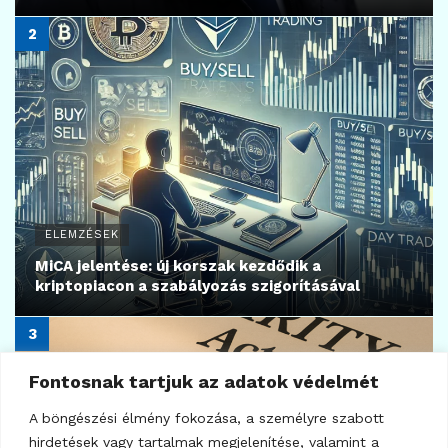
ELEMZÉSEK
MiCA jelentése: új korszak kezdődik a
kriptopiacon a szabályozás szigorításával
Fontosnak tartjuk az adatok védelmét
A böngészési élmény fokozása, a személyre szabott
hirdetések vagy tartalmak megjelenítése, valamint a