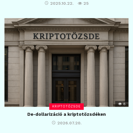
2025.10.22.
25
8
KRIPTOTŐZSDE
De-dollarizáció a kriptotőzsdéken
2026.07.20.