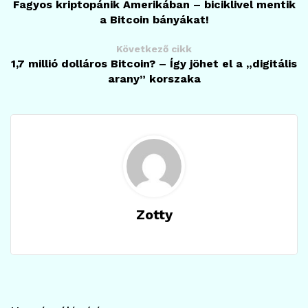
Fagyos kriptopánik Amerikában – biciklivel mentik
a Bitcoin bányákat!
Következő cikk
1,7 millió dolláros Bitcoin? – Így jöhet el a „digitális
arany” korszaka
Zotty