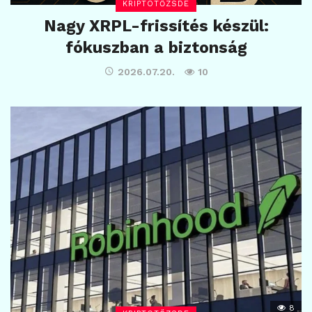
KRIPTOTŐZSDE
Nagy XRPL-frissítés készül:
fókuszban a biztonság
2026.07.20.
10
8