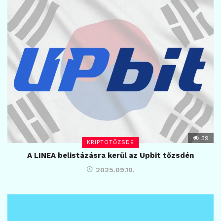
39
KRIPTOTŐZSDE
A LINEA belistázásra kerül az Upbit tőzsdén
2025.09.10.