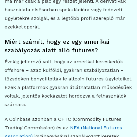
ma már csak a piac egy részét jelenti. A derivatívák
használata elsősorban spekulációra vagy fedezeti
ügyletekre szolgál, és a legtöbb profi szereplő már
ezekkel operál.
Miért számít, hogy ez egy amerikai
szabályozás alatt álló futures?
Évekig jellemző volt, hogy az amerikai kereskedők
offshore – azaz külföldi, gyakran szabályozatlan –
tőzsdéken bonyolították le altcoin futures ügyleteiket.
Ezek a platformok gyakran átláthatatlan működésűek
voltak, jelentős kockázatot hordozva a felhasználók
számára.
A Coinbase azonban a CFTC (Commodity Futures
Trading Commission) és az
NFA (National Futures
Association)
jóváhagyásával szabályozott keretek