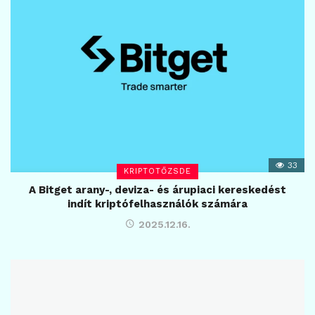
33
KRIPTOTŐZSDE
A Bitget arany-, deviza- és árupiaci kereskedést
indít kriptófelhasználók számára
2025.12.16.