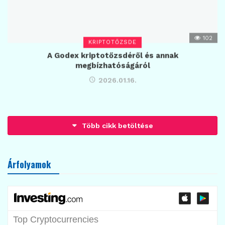
102
KRIPTOTŐZSDE
A Godex kriptotőzsdéről és annak
megbízhatóságáról
2026.01.16.
Betöltés...
Árfolyamok