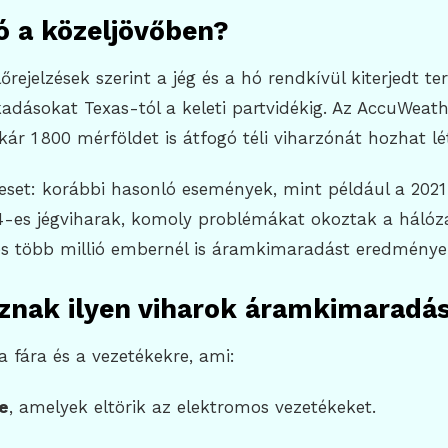
ó a közeljövőben?
őrejelzések szerint a jég és a hó rendkívül kiterjedt te
dásokat Texas-tól a keleti partvidékig. Az AccuWeath
kár 1 800 mérföldet is átfogó téli viharzónát hozhat lé
eset: korábbi hasonló események, mint például a 2021
4-es jégviharak, komoly problémákat okoztak a hálóz
és több millió embernél is áramkimaradást eredménye
znak ilyen viharok áramkimaradá
 a fára és a vezetékekre, ami:
le
, amelyek eltörik az elektromos vezetékeket.