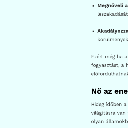
Megnöveli a
leszakadását
Akadályozza
körülmények
Ezért még ha az
fogyasztást, a 
előfordulhatnak
Nő az ene
Hideg időben a 
világításra van
olyan államokba