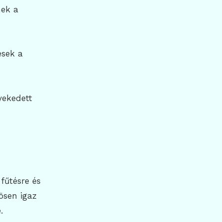
nek a
esek a
vekedett
fűtésre és
ösen igaz
.