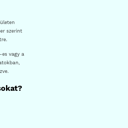
rületen
er szerint
tre.
-es vagy a
atokban,
zve.
sokat?