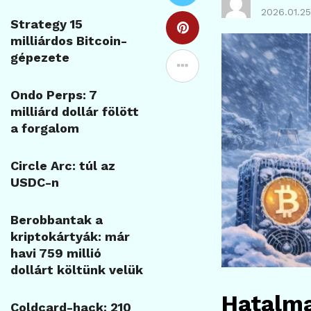
2026.01.25
Strategy 15
milliárdos Bitcoin-
gépezete
Ondo Perps: 7
milliárd dollár fölött
a forgalom
Circle Arc: túl az
USDC-n
Berobbantak a
kriptokártyák: már
havi 759 millió
dollárt költünk velük
Hatalma
Coldcard-hack: 210