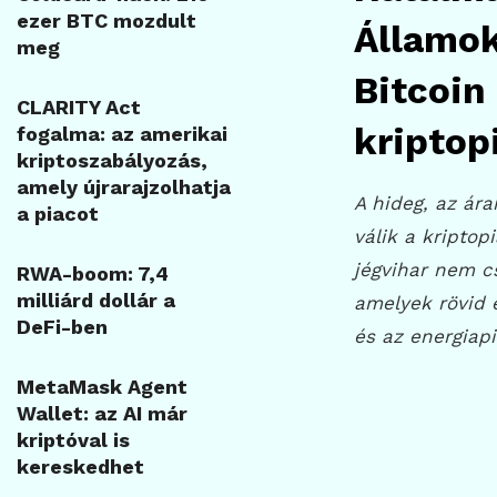
ezer BTC mozdult
Államok
meg
Bitcoin
CLARITY Act
kriptop
fogalma: az amerikai
kriptoszabályozás,
amely újrarajzolhatja
A hideg, az ár
a piacot
válik a kriptop
jégvihar nem c
RWA-boom: 7,4
milliárd dollár a
amelyek rövid 
DeFi-ben
és az energiapi
MetaMask Agent
Wallet: az AI már
kriptóval is
kereskedhet