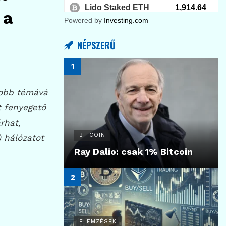
 a
Powered by
Investing.com
NÉPSZERŰ
yobb témává
t fenyegető
rhat,
BITCOIN
) hálózatot
Ray Dalio: csak 1% Bitcoin
ELEMZÉSEK