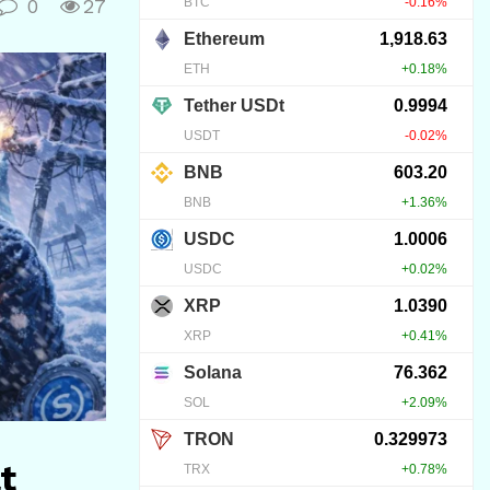
0
27
t