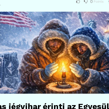
0
Points
.
s jégvihar érinti az Egyesül