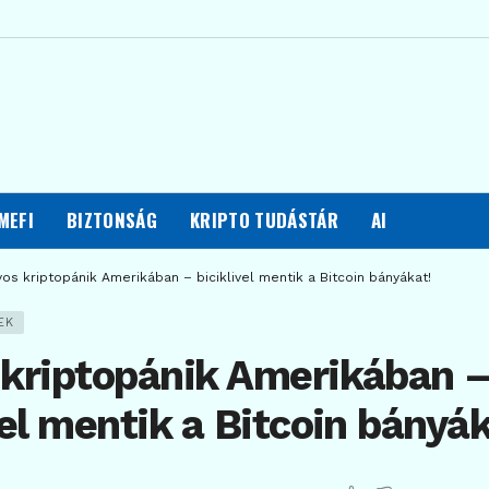
MEFI
BIZTONSÁG
KRIPTO TUDÁSTÁR
AI
yos kriptopánik Amerikában – biciklivel mentik a Bitcoin bányákat!
EK
 kriptopánik Amerikában 
vel mentik a Bitcoin bányák