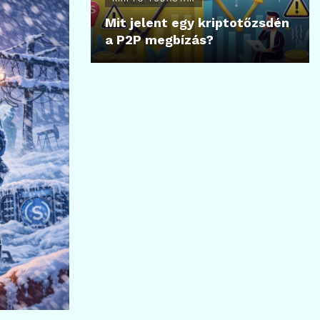
Mit jelent egy kriptotőzsdén
a P2P megbízás?