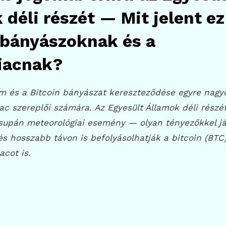
 déli részét — Mit jelent ez
 bányászoknak és a
iacnak?
am és a Bitcoin bányászat kereszteződése egyre nag
iac szereplői számára. Az Egyesült Államok déli részé
supán meteorológiai esemény — olyan tényezőkkel já
és hosszabb távon is befolyásolhatják a bitcoin (BTC
acot is.