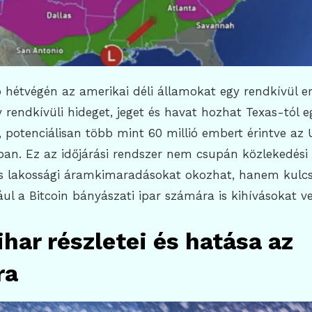
ó hétvégén az amerikai déli államokat egy rendkívül er
y rendkívüli hideget, jeget és havat hozhat Texas-tól 
, potenciálisan több mint 60 millió embert érintve az
ban. Ez az időjárási rendszer nem csupán közlekedési
s lakossági áramkimaradásokat okozhat, hanem kulc
ául a Bitcoin bányászati ipar számára is kihívásokat vet
vihar részletei és hatása az
ra