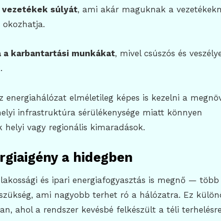
 vezetékek súlyát
, ami akár maguknak a vezetékek
 okozhatja.
 a karbantartási munkákat
, mivel csúszós és veszély
.
 energiahálózat elméletileg képes is kezelni a megnö
helyi infrastruktúra sérülékenysége miatt könnyen
 helyi vagy regionális kimaradások.
rgiaigény a hidegben
lakossági és ipari energiafogyasztás is megnő — több 
 szükség, ami nagyobb terhet ró a hálózatra. Ez külön
n, ahol a rendszer kevésbé felkészült a téli terhelésre