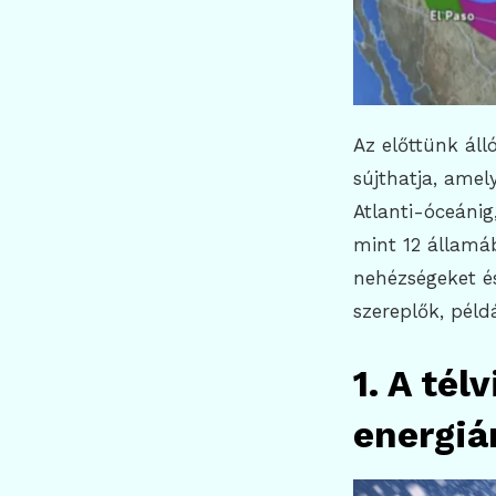
Az előttünk áll
sújthatja, amel
Atlanti-óceánig
mint 12 államá
nehézségeket é
szereplők, péld
1. A tél
energiá