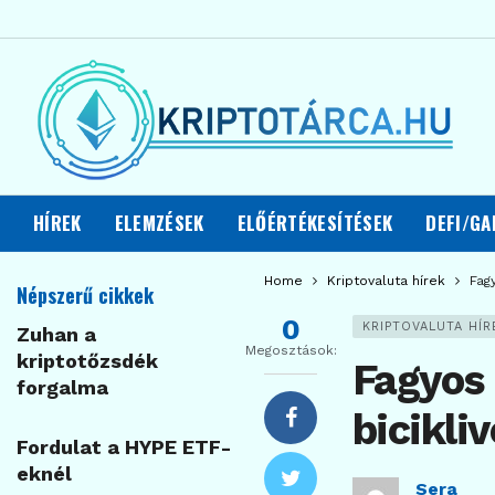
HÍREK
ELEMZÉSEK
ELŐÉRTÉKESÍTÉSEK
DEFI/GA
Home
Kriptovaluta hírek
Fag
Népszerű cikkek
0
KRIPTOVALUTA HÍR
Zuhan a
Megosztások:
kriptotőzsdék
Fagyos
forgalma
bicikli
Fordulat a HYPE ETF-
eknél
Sera