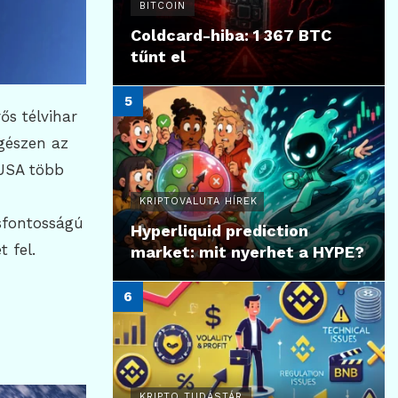
BITCOIN
Coldcard-hiba: 1 367 BTC
tűnt el
ős télvihar
egészen az
 USA több
KRIPTOVALUTA HÍREK
sfontosságú
Hyperliquid prediction
 fel.
market: mit nyerhet a HYPE?
KRIPTO TUDÁSTÁR