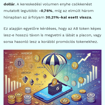
dollár
. A kereskedési volumen enyhe csökkenést
mutatott legutóbb:
-0,76%
, míg az elmúlt három
hónapban az árfolyam
30,21%-kal esett vissza
.
Ez alapján egyelőre kérdéses, hogy az AB token képes
lesz-e hosszú távon is megvetni a lábát a piacon, vagy
sorsa hasonló lesz a korábbi promóciós tokenekhez.