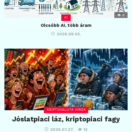
8
AI
Olcsóbb AI, több áram
2026.08.03.
KRIPTOVALUTA HÍREK
Jóslatpiaci láz, kriptopiaci fagy
2026.07.27.
13