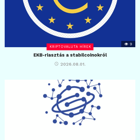
9
KRIPTOVALUTA HÍREK
EKB-riasztás a stabilcoinokról
2026.08.01.