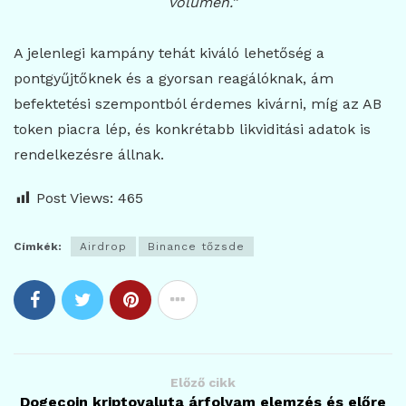
volumen.”
A jelenlegi kampány tehát kiváló lehetőség a
pontgyűjtőknek és a gyorsan reagálóknak, ám
befektetési szempontból érdemes kivárni, míg az AB
token piacra lép, és konkrétabb likviditási adatok is
rendelkezésre állnak.
Post Views:
465
Címkék:
Airdrop
Binance tőzsde
Előző cikk
Dogecoin kriptovaluta árfolyam elemzés és előre