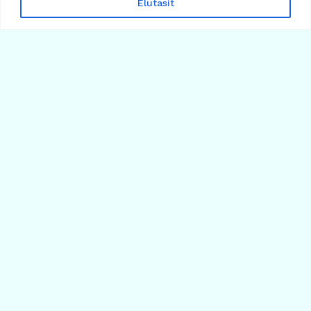
BVNK fogalma: miért ér sok milliárd dollárt?
Elutasít
2026.08.04.
Több cikk betöltése
Árfolyamok