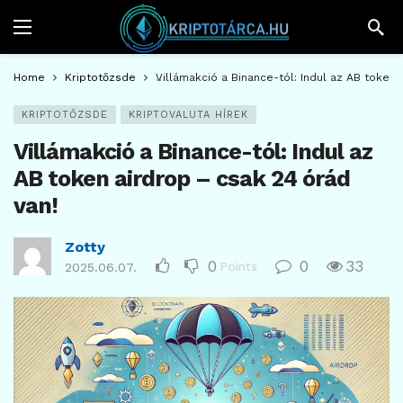
Home
Kriptotőzsde
Villámakció a Binance-tól: Indul az AB token 
KRIPTOTŐZSDE
KRIPTOVALUTA HÍREK
Villámakció a Binance-tól: Indul az
AB token airdrop – csak 24 órád
van!
Zotty
0
0
33
Points
2025.06.07.