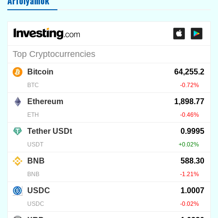
KRIPTO TUDÁSTÁR
DCA: CZ kriptós vagyonépítési
leckéje
2026.07.27.
13