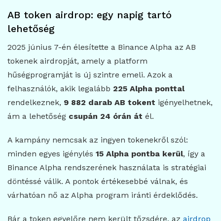
AB token airdrop: egy napig tartó
lehetőség
2025 június 7-én élesítette a Binance Alpha az AB
tokenek airdropját, amely a platform
hűségprogramját is új szintre emeli. Azok a
felhasználók, akik legalább
225 Alpha ponttal
rendelkeznek,
9 882 darab AB tokent
igényelhetnek,
ám a lehetőség
csupán 24 órán át
él.
A kampány nemcsak az ingyen tokenekről szól:
minden egyes igénylés
15 Alpha pontba kerül
, így a
Binance Alpha rendszerének használata is stratégiai
döntéssé válik. A pontok értékesebbé válnak, és
várhatóan nő az Alpha program iránti érdeklődés.
Bár a token egyelőre nem került tőzsdére, az
airdrop