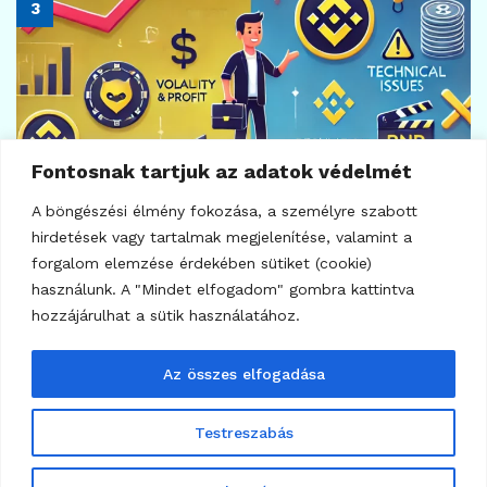
10
KRIPTOVALUTA HÍREK
Uniswap kaput nyit a tokenizált részvényeknek
2026.07.24.
Fontosnak tartjuk az adatok védelmét
A böngészési élmény fokozása, a személyre szabott
hirdetések vagy tartalmak megjelenítése, valamint a
forgalom elemzése érdekében sütiket (cookie)
használunk. A "Mindet elfogadom" gombra kattintva
hozzájárulhat a sütik használatához.
Az összes elfogadása
Testreszabás
7
KRIPTO TUDÁSTÁR