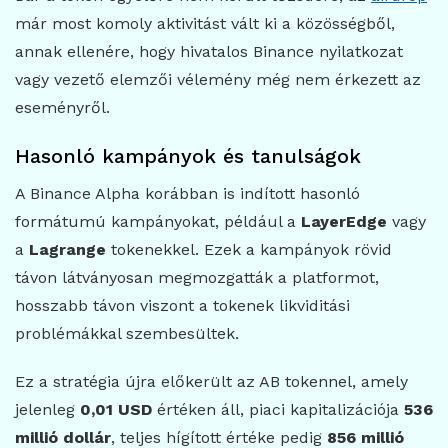
már most komoly aktivitást vált ki a közösségből,
annak ellenére, hogy hivatalos Binance nyilatkozat
vagy vezető elemzői vélemény még nem érkezett az
eseményről.
Hasonló kampányok és tanulságok
A Binance Alpha korábban is indított hasonló
formátumú kampányokat, például a
LayerEdge
vagy
a
Lagrange
tokenekkel. Ezek a kampányok rövid
távon látványosan megmozgatták a platformot,
hosszabb távon viszont a tokenek likviditási
problémákkal szembesültek.
Ez a stratégia újra előkerült az AB tokennel, amely
jelenleg
0,01 USD
értéken áll, piaci kapitalizációja
536
millió dollár
, teljes hígított értéke pedig
856 millió