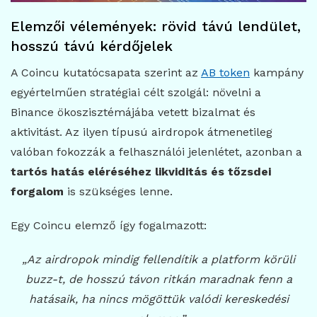
Elemzői vélemények: rövid távú lendület,
hosszú távú kérdőjelek
A Coincu kutatócsapata szerint az
AB token
kampány
egyértelműen stratégiai célt szolgál: növelni a
Binance ökoszisztémájába vetett bizalmat és
aktivitást. Az ilyen típusú airdropok átmenetileg
valóban fokozzák a felhasználói jelenlétet, azonban a
tartós hatás eléréséhez likviditás és tőzsdei
forgalom
is szükséges lenne.
Egy Coincu elemző így fogalmazott:
„Az airdropok mindig fellendítik a platform körüli
buzz-t, de hosszú távon ritkán maradnak fenn a
hatásaik, ha nincs mögöttük valódi kereskedési