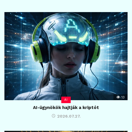
13
AI
AI-ügynökök hajtják a kriptót
2026.07.27.