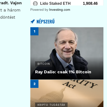
radt. Vajon
zt a három
Powered by
Investing.com
 döntést
NÉPSZERŰ
BITCOIN
Ray Dalio: csak 1% Bitcoin
KRIPTO TUDÁSTÁR