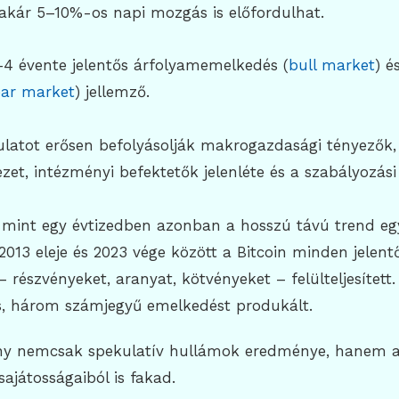
akár 5–10%-os napi mozgás is előfordulhat.
–4 évente jelentős árfolyamemelkedés (
bull market
) é
ar market
) jellemző.
ulatot erősen befolyásolják makrogazdasági tényezők,
et, intézményi befektetők jelenléte és a szabályozási 
 mint egy évtizedben azonban a hosszú távú trend e
2013 eleje és 2023 vége között a Bitcoin minden jelen
– részvényeket, aranyat, kötvényeket – felülteljesített
ős, három számjegyű emelkedést produkált.
ény nemcsak spekulatív hullámok eredménye, hanem a
ajátosságaiból is fakad.