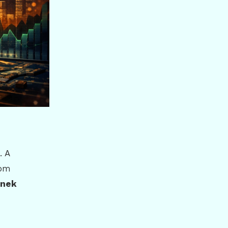
. A
lom
snek