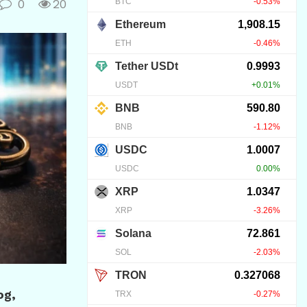
0
20
og,