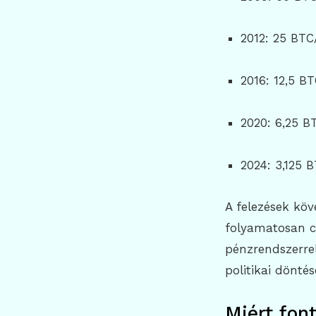
2012: 25 BTC
2016: 12,5 B
2020: 6,25 B
2024: 3,125 
A felezések köv
folyamatosan cs
pénzrendszerrel
politikai dönté
Miért fon