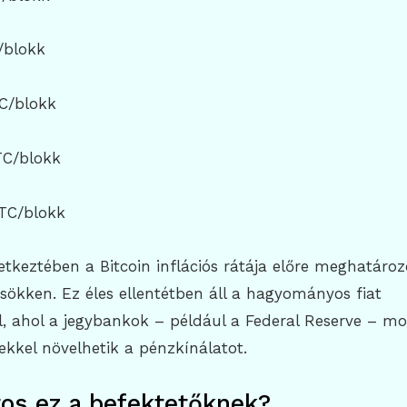
/blokk
TC/blokk
TC/blokk
BTC/blokk
etkeztében a Bitcoin inflációs rátája előre meghatároz
ökken. Ez éles ellentétben áll a hagyományos fiat
, ahol a jegybankok – például a Federal Reserve – mo
sekkel növelhetik a pénzkínálatot.
tos ez a befektetőknek?