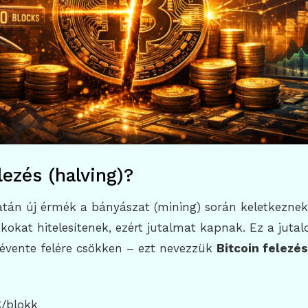
lezés (halving)?
atán új érmék a bányászat (mining) során keletkeznek
okat hitelesítenek, ezért jutalmat kapnak. Ez a juta
yévente felére csökken – ezt nevezzük
Bitcoin felezé
C/blokk