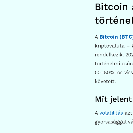
Bitcoin 
történe
A
Bitcoin (BTC
kriptovaluta – 
rendelkezik. 2
történelmi csúc
50–80%-os vissz
követett.
Mit jelent
A
volatilitás
azt
gyorsasággal vá