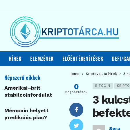
HÍREK
ELEMZÉSEK
ELŐÉRTÉKESÍTÉSEK
DEFI/GA
Home
Kriptovaluta hírek
3 k
Népszerű cikkek
0
BITCOIN
KRIPTO
Amerikai–brit
Megosztások:
stabilcoinfordulat
3 kulcs
befekt
Mémcoin helyett
predikciós piac?
Sera