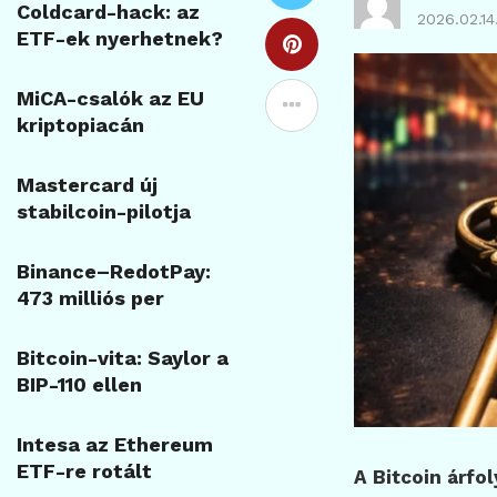
Coldcard-hack: az
2026.02.14
ETF-ek nyerhetnek?
MiCA-csalók az EU
kriptopiacán
Mastercard új
stabilcoin-pilotja
Binance–RedotPay:
473 milliós per
Bitcoin-vita: Saylor a
BIP-110 ellen
Intesa az Ethereum
ETF-re rotált
A Bitcoin árfo