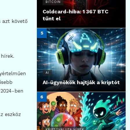
BITCOIN
Coldcard-hiba: 1 367 BTC
tűnt el
s azt követő
hírek.
gyértelműen
AI
tősebb
AI-ügynökök hajtják a kriptót
. 2024-ben
z eszköz
KRIPTOVALUTA HÍREK