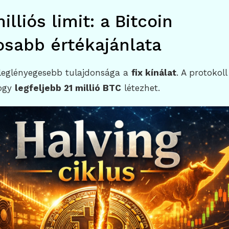
milliós limit: a Bitcoin
osabb értékajánlata
 leglényegesebb tulajdonsága a
fix kínálat
. A protokol
hogy
legfeljebb 21 millió BTC
létezhet.