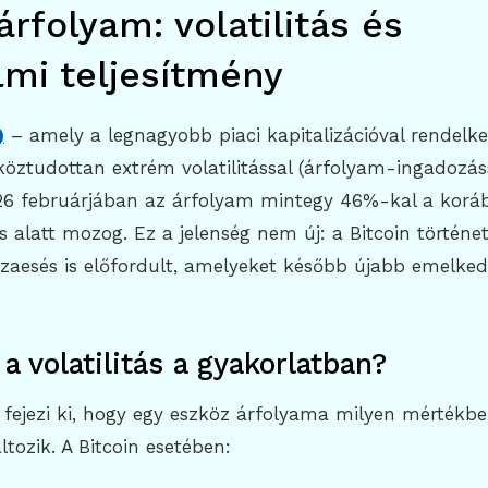
árfolyam: volatilitás és
lmi teljesítmény
)
– amely a legnagyobb piaci kapitalizációval rendelk
köztudottan extrém volatilitással (árfolyam-ingadozás
026 februárjában az árfolyam mintegy 46%-kal a korá
s alatt mozog. Ez a jelenség nem új: a Bitcoin történ
aesés is előfordult, amelyeket később újabb emelkedé
 a volatilitás a gyakorlatban?
 fejezi ki, hogy egy eszköz árfolyama milyen mértékbe
ltozik. A Bitcoin esetében: