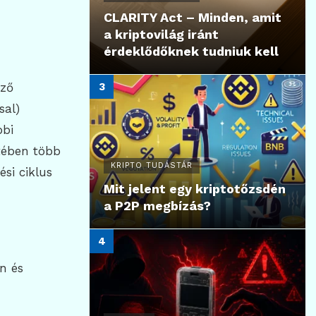
CLARITY Act – Minden, amit
a kriptovilág iránt
érdeklődőknek tudniuk kell
ező
sal)
bbi
etében több
KRIPTO TUDÁSTÁR
si ciklus
Mit jelent egy kriptotőzsdén
a P2P megbízás?
n és