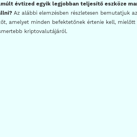
múlt évtized egyik legjobban teljesítő eszköze ma
llni?
Az alábbi elemzésben részletesen bemutatjuk a
őt, amelyet minden befektetőnek értenie kell, mielőtt
ismertebb kriptovalutájáról.