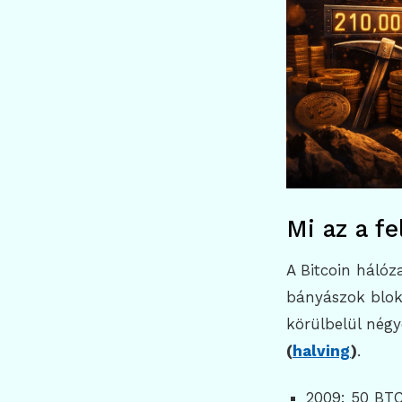
Mi az a fe
A Bitcoin hálóz
bányászok blokk
körülbelül nég
(
halving
)
.
2009: 50 BT