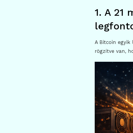
1. A 21 
legfont
A Bitcoin egyik
rögzítve van, 