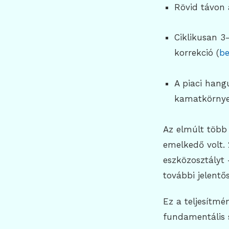
Rövid távon 
Ciklikusan 3
korrekció (
be
A piaci hang
kamatkörnyez
Az elmúlt több
emelkedő volt. 
eszközosztályt 
további jelent
Ez a teljesítm
fundamentális s