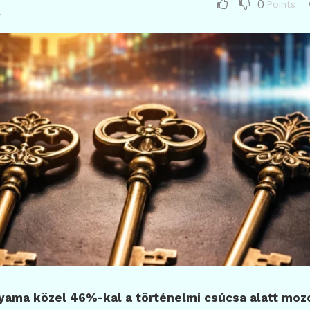
0
Points
.
lyama közel 46%-kal a történelmi csúcsa alatt moz