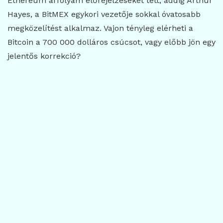
Ethereum árfolyam előrejelzéseket tett, addig Arthur
Hayes, a BitMEX egykori vezetője sokkal óvatosabb
megközelítést alkalmaz. Vajon tényleg elérheti a
Bitcoin a 700 000 dolláros csúcsot, vagy előbb jön egy
jelentős korrekció?