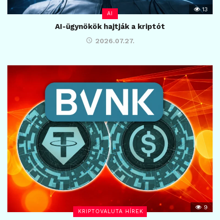
13
AI
AI-ügynökök hajtják a kriptót
2026.07.27.
9
KRIPTOVALUTA HÍREK