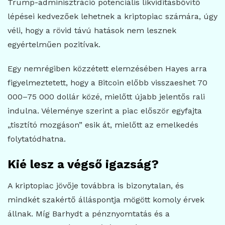
Trump-adminisztráció potenciális likviditásbővítő
lépései kedvezőek lehetnek a kriptopiac számára, úgy
véli, hogy a rövid távú hatások nem lesznek
egyértelműen pozitívak.
Egy nemrégiben közzétett elemzésében Hayes arra
figyelmeztetett, hogy a Bitcoin előbb visszaeshet 70
000–75 000 dollár közé, mielőtt újabb jelentős rali
indulna. Véleménye szerint a piac először egyfajta
„tisztító mozgáson” esik át, mielőtt az emelkedés
folytatódhatna.
Kié lesz a végső igazság?
A kriptopiac jövője továbbra is bizonytalan, és
mindkét szakértő álláspontja mögött komoly érvek
állnak. Míg Barhydt a pénznyomtatás és a