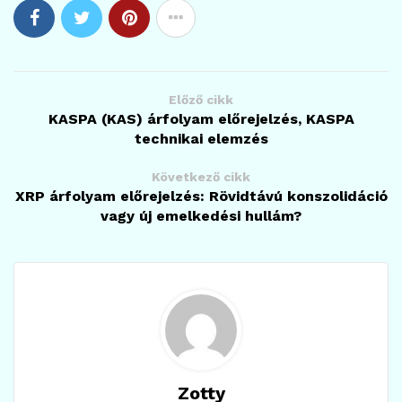
Előző cikk
KASPA (KAS) árfolyam előrejelzés, KASPA
technikai elemzés
Következő cikk
XRP árfolyam előrejelzés: Rövidtávú konszolidáció
vagy új emelkedési hullám?
Zotty