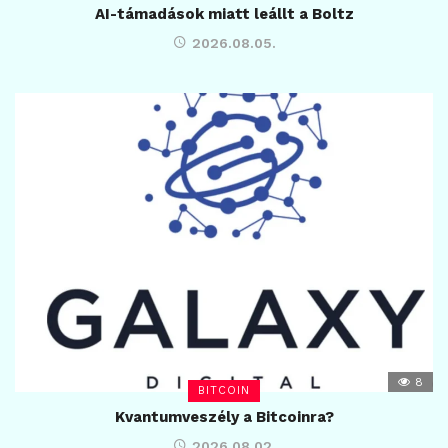
AI-támadások miatt leállt a Boltz
2026.08.05.
8
BITCOIN
Kvantumveszély a Bitcoinra?
2026.08.02.