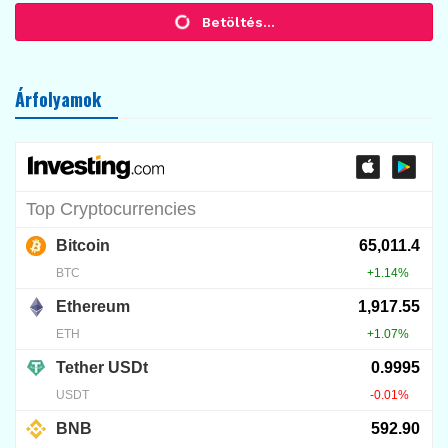
KRIPTOVALUTA HÍREK
Jóslatpiaci láz, kriptopiaci fagy
2026.07.27.
15