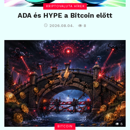
KRIPTOVALUTA HÍREK
ADA és HYPE a Bitcoin előtt
2026.08.04.
8
8
BITCOIN