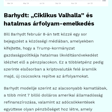
Barhydt: „Ciklikus Valhalla” és
hatalmas árfolyam-emelkedés
Bill Barhydt február 8-án tett közzé egy sor
bejegyzést a közösségi médiában, amelyekben
kifejtette, hogy a Trump-kormányzat
gazdaságpolitikája hatalmas likviditásnövekedést
idézhet elő a pénzpiacokon. Ez a többletpénz pedig
szerinte elsősorban a kriptovaluták felé áramlik
majd, új csúcsokra repítve az árfolyamokat.
Barhydt modellje szerint az alacsonyabb kamatlábak,
a több mint 7 billió dolláros amerikai államadósság
refinanszírozása, valamint az adócsökkentések
együttese olyan pénzbőséget hoz létre, amely