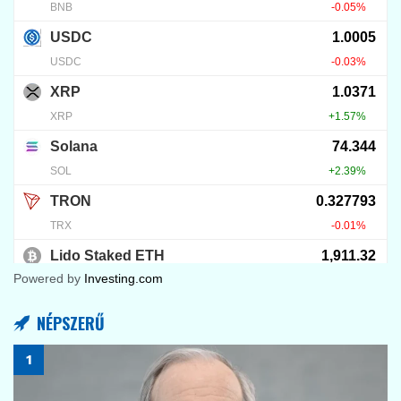
7
KRIPTO TUDÁSTÁR
BVNK fogalma: miért ér sok milliárd dollárt?
2026.08.04.