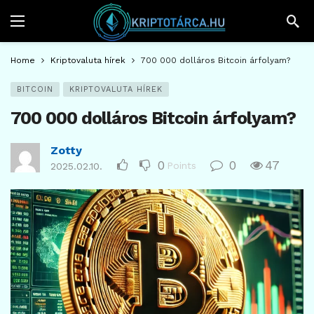
Home
Kriptovaluta hírek
700 000 dolláros Bitcoin árfolyam?
BITCOIN
KRIPTOVALUTA HÍREK
700 000 dolláros Bitcoin árfolyam?
Zotty
0
0
47
Points
2025.02.10.