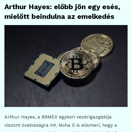
Arthur Hayes: előbb jön egy esés,
mielőtt beindulna az emelkedés
Arthur Hayes, a BitMEX egykori vezérigazgatója
viszont óvatosságra int. Noha ő is elismeri, hogy a