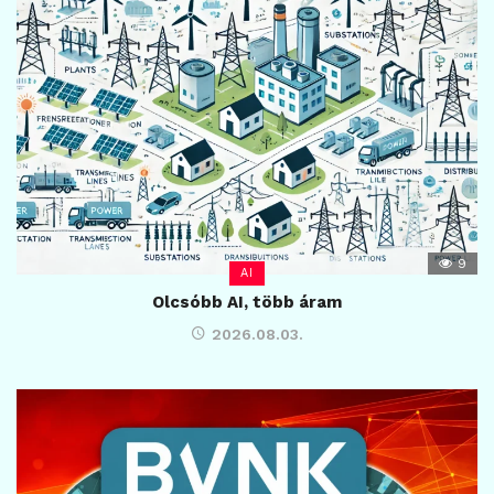
9
AI
Olcsóbb AI, több áram
2026.08.03.