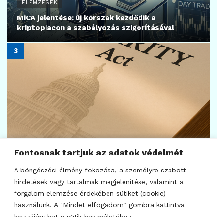
7
KRIPTOVALUTA HÍREK
Nvidia: jön a nagy teszt
2026.08.04.
Fontosnak tartjuk az adatok védelmét
A böngészési élmény fokozása, a személyre szabott
hirdetések vagy tartalmak megjelenítése, valamint a
forgalom elemzése érdekében sütiket (cookie)
használunk. A "Mindet elfogadom" gombra kattintva
hozzájárulhat a sütik használatához.