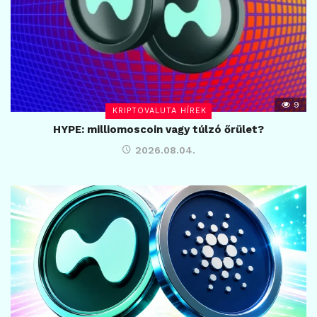
9
KRIPTOVALUTA HÍREK
HYPE: milliomoscoin vagy túlzó őrület?
2026.08.04.