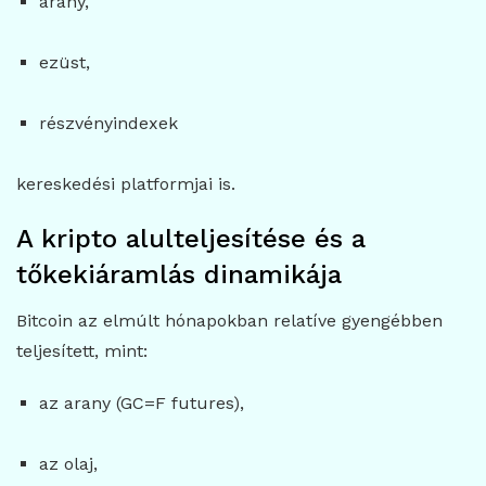
arany,
ezüst,
részvényindexek
kereskedési platformjai is.
A kripto alulteljesítése és a
tőkekiáramlás dinamikája
Bitcoin
az elmúlt hónapokban relatíve gyengébben
teljesített, mint:
az arany (GC=F futures),
az olaj,