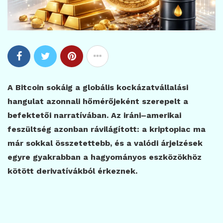
A Bitcoin sokáig a globális kockázatvállalási
hangulat azonnali hőmérőjeként szerepelt a
befektetői narratívában. Az iráni–amerikai
feszültség azonban rávilágított: a kriptopiac ma
már sokkal összetettebb, és a valódi árjelzések
egyre gyakrabban a hagyományos eszközökhöz
kötött derivatívákból érkeznek.