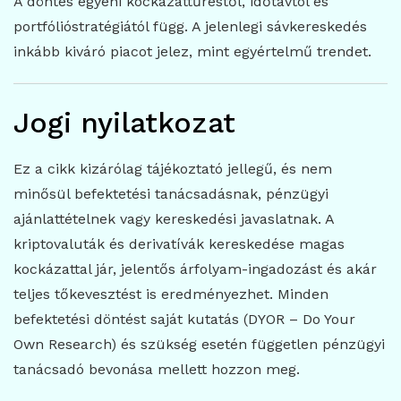
A döntés egyéni kockázattűréstől, időtávtól és
portfólióstratégiától függ. A jelenlegi sávkereskedés
inkább kiváró piacot jelez, mint egyértelmű trendet.
Jogi nyilatkozat
Ez a cikk kizárólag tájékoztató jellegű, és nem
minősül befektetési tanácsadásnak, pénzügyi
ajánlattételnek vagy kereskedési javaslatnak. A
kriptovaluták és derivatívák kereskedése magas
kockázattal jár, jelentős árfolyam-ingadozást és akár
teljes tőkevesztést is eredményezhet. Minden
befektetési döntést saját kutatás (DYOR – Do Your
Own Research) és szükség esetén független pénzügyi
tanácsadó bevonása mellett hozzon meg.