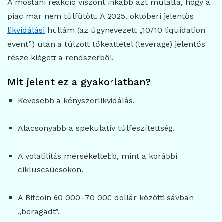
A mostani reakció viszont inkább azt mutatta, hogy a
piac már nem túlfűtött. A 2025. októberi jelentős
likvidálási
hullám (az úgynevezett „10/10 liquidation
event”) után a túlzott tőkeáttétel (leverage) jelentős
része kiégett a rendszerből.
Mit jelent ez a gyakorlatban?
Kevesebb a kényszerlikvidálás.
Alacsonyabb a spekulatív túlfeszítettség.
A volatilitás mérsékeltebb, mint a korábbi
cikluscsúcsokon.
A Bitcoin 60 000–70 000 dollár közötti sávban
„beragadt”.