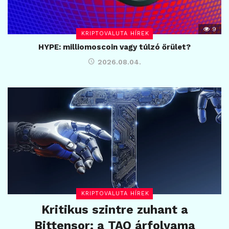
9
KRIPTOVALUTA HÍREK
HYPE: milliomoscoin vagy túlzó őrület?
2026.08.04.
KRIPTOVALUTA HÍREK
Kritikus szintre zuhant a
Bittensor: a TAO árfolyama