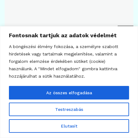
22
KRIPTOVALUTA HÍREK
Fontosnak tartjuk az adatok védelmét
A PayPal hatalmas bitcoin nyereményjátékot
hirdetett, de van egy csapda!
A böngészési élmény fokozása, a személyre szabott
hirdetések vagy tartalmak megjelenítése, valamint a
2025.11.26.
forgalom elemzése érdekében sütiket (cookie)
használunk. A "Mindet elfogadom" gombra kattintva
hozzájárulhat a sütik használatához.
Az összes elfogadása
Testreszabás
Elutasít