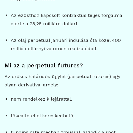
Az ezüsthöz kapcsolt kontraktus teljes forgalma
elérte a 28,28 milliárd dollárt.
Az olaj perpetual januári indulása óta közel 400
millió dollárnyi volumen realizálódott.
Mi az a perpetual futures?
Az örökös határidős ügylet (perpetual futures) egy
olyan derivatíva, amely:
nem rendelkezik lejárattal,
tőkeáttétellel kereskedhető,
funding rate mechanizmussal igazodik a spot