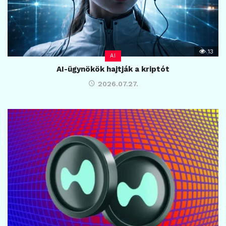
13
AI
AI-ügynökök hajtják a kriptót
2026.07.27.