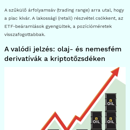
A szűkülő árfolyamsáv (trading range) arra utal, hogy
a piac kivár. A lakossági (retail) részvétel csökkent, az
ETF-beáramlások gyengültek, a pozícióméretek
visszafogottabbak.
A valódi jelzés: olaj- és nemesfém
derivatívák a kriptotőzsdéken