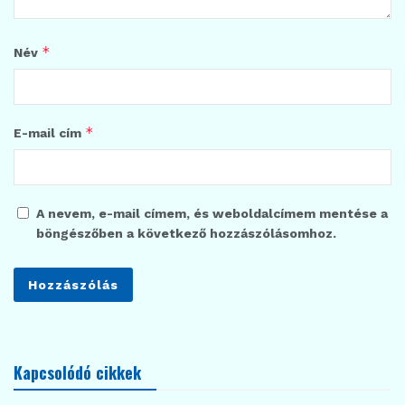
*
Név
*
E-mail cím
A nevem, e-mail címem, és weboldalcímem mentése a
böngészőben a következő hozzászólásomhoz.
Kapcsolódó cikkek