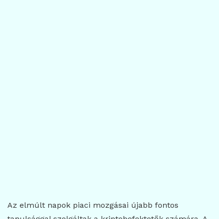
Az elmúlt napok piaci mozgásai újabb fontos
tanulsággal szolgáltak a kriptobefektetők számára. A