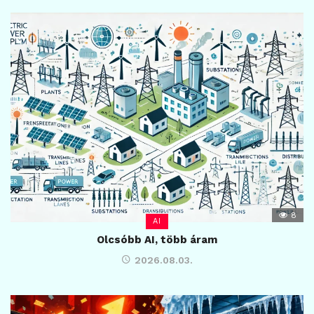
8
AI
Olcsóbb AI, több áram
2026.08.03.