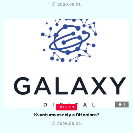
2026.08.01.
8
BITCOIN
Kvantumveszély a Bitcoinra?
2026.08.02.