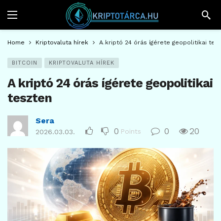
Home
Kriptovaluta hírek
A kriptó 24 órás ígérete geopolitikai tes
BITCOIN
KRIPTOVALUTA HÍREK
A kriptó 24 órás ígérete geopolitikai
teszten
Sera
0
0
20
Points
2026.03.03.