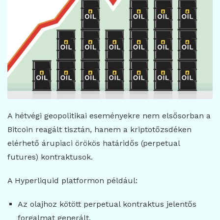
A hétvégi geopolitikai eseményekre nem elsősorban a
Bitcoin reagált tisztán, hanem a kriptotőzsdéken
elérhető árupiaci örökös határidős (perpetual
futures) kontraktusok.
A
Hyperliquid
platformon például:
Az olajhoz kötött perpetual kontraktus jelentős
forgalmat generált.