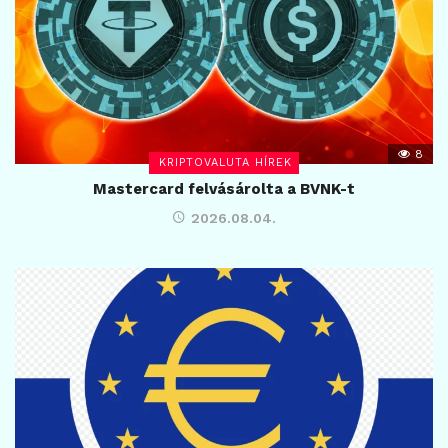
8
KRIPTOVALUTA HÍREK
Mastercard felvásárolta a BVNK-t
2026.08.04.