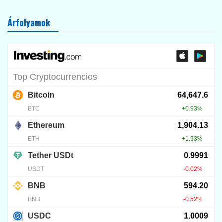
BITCOIN
Bitcoin árfolyam: stablecoin-
fék
2026.07.08.
23