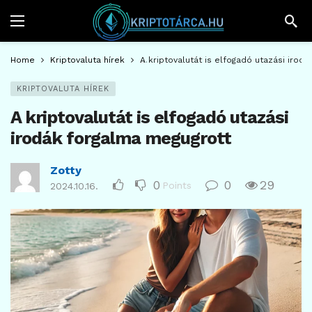
Home
Kriptovaluta hírek
A kriptovalutát is elfogadó utazási irod
KRIPTOVALUTA HÍREK
A kriptovalutát is elfogadó utazási
irodák forgalma megugrott
Zotty
0
0
29
Points
2024.10.16.