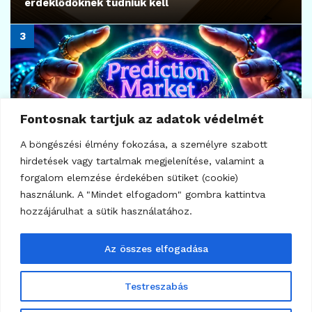
11
BITCOIN
Megállt a Strategy Bitcoin-gépe?
2026.07.24.
Fontosnak tartjuk az adatok védelmét
A böngészési élmény fokozása, a személyre szabott
hirdetések vagy tartalmak megjelenítése, valamint a
forgalom elemzése érdekében sütiket (cookie)
használunk. A "Mindet elfogadom" gombra kattintva
hozzájárulhat a sütik használatához.
Az összes elfogadása
Testreszabás