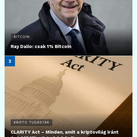
7
KRIPTO TUDÁSTÁR
BVNK fogalma: miért ér sok milliárd dollárt?
2026.08.04.