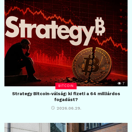
7
BITCOIN
Strategy Bitcoin-válság: ki fizeti a 64 milliárdos
fogadást?
2026.06.29.