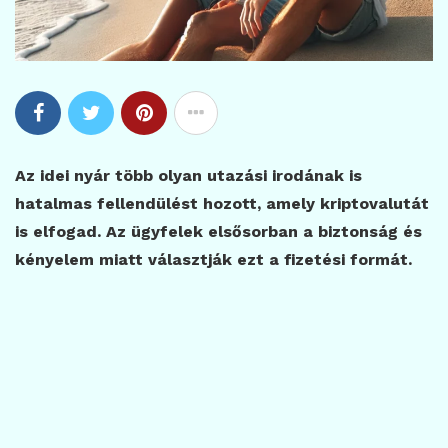
Az idei nyár több olyan utazási irodának is
hatalmas fellendülést hozott, amely kriptovalutát
is elfogad. Az ügyfelek elsősorban a biztonság és
kényelem miatt választják ezt a fizetési formát.