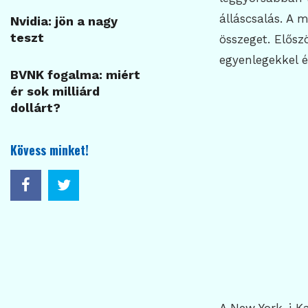
álláscsalás. A
Nvidia: jön a nagy
teszt
összeget. Elősz
egyenlegekkel é
BVNK fogalma: miért
ér sok milliárd
dollárt?
Kövess minket!