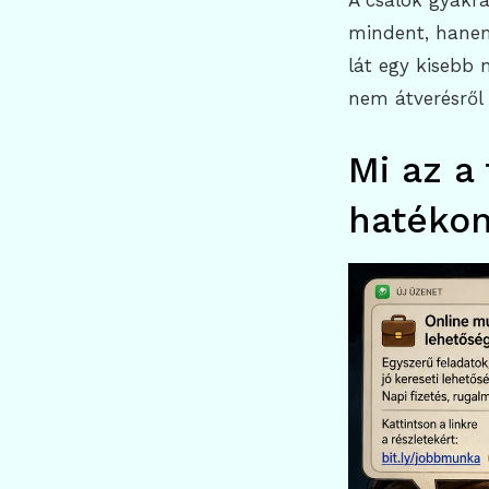
A csalók gyakra
mindent, hanem
lát egy kisebb n
nem átverésről
Mi az a
hatéko