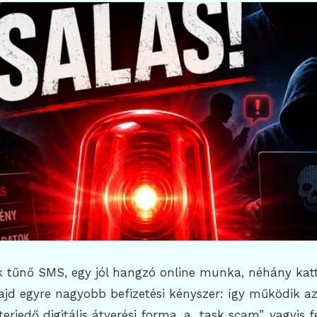
k tűnő SMS, egy jól hangzó online munka, néhány katt
majd egyre nagyobb befizetési kényszer: így működik az
erjedő digitális átverési forma, a „task scam”, vagyis 