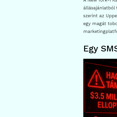
A New York-i Ka
állásajánlatból
szerint az Uppe
egy magát tobo
marketingplatfo
Egy SMS