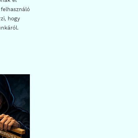
pnak el
felhasználó
rzi, hogy
nkáról.