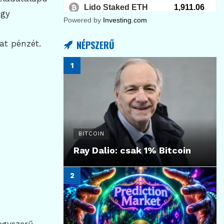
agy
Powered by
Investing.com
at pénzét.
NÉPSZERŰ
BITCOIN
Ray Dalio: csak 1% Bitcoin