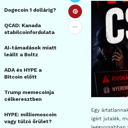
Dogecoin 1 dollárig?
QCAD: Kanada
stabilcoinfordulata
AI-támadások miatt
leállt a Boltz
ADA és HYPE a
Bitcoin előtt
Trump memecoinja
célkeresztben
Egy ártatlanna
HYPE: milliomoscoin
ígért jutalék, 
vagy túlzó őrület?
leggyorsabban t