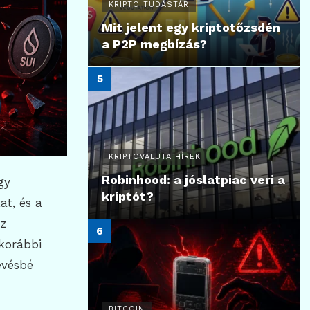
KRIPTO TUDÁSTÁR
Mit jelent egy kriptotőzsdén
a P2P megbízás?
KRIPTOVALUTA HÍREK
Robinhood: a jóslatpiac veri a
gy
kriptót?
at, és a
Ez
korábbi
evésbé
BITCOIN