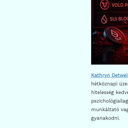
Kathryn Detwei
hétköznapi üze
hitelesség kedv
pszichológiail
munkáltató vag
gyanakodni.