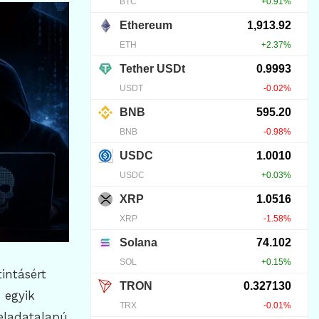
intásért
 egyik
feladatalapú