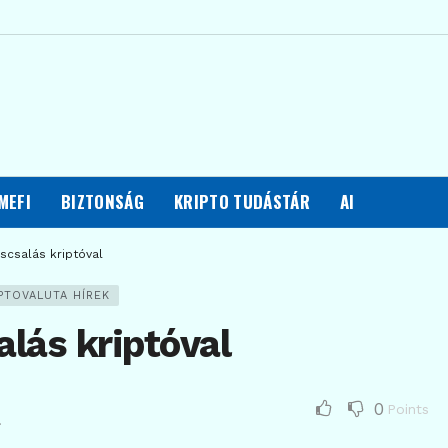
MEFI
BIZTONSÁG
KRIPTO TUDÁSTÁR
AI
áscsalás kriptóval
PTOVALUTA HÍREK
alás kriptóval
0
Points
.