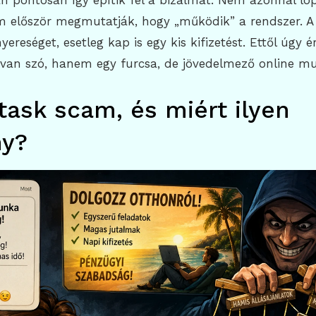
n pontosan így építik fel a bizalmat. Nem azonnal lo
 először megmutatják, hogy „működik” a rendszer. A 
yereséget, esetleg kap is egy kis kifizetést. Ettől úgy é
 van szó, hanem egy furcsa, de jövedelmező online mu
 task scam, és miért ilyen
ny?