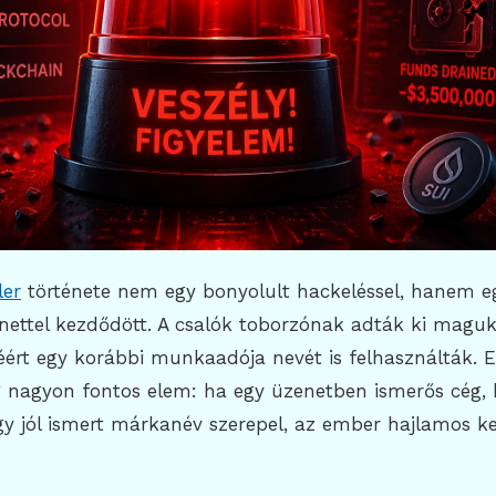
ler
története nem egy bonyolult hackeléssel, hanem e
nettel kezdődött. A csalók toborzónak adták ki maguk
éért egy korábbi munkaadója nevét is felhasználták. 
ag nagyon fontos elem: ha egy üzenetben ismerős cég, 
y jól ismert márkanév szerepel, az ember hajlamos k