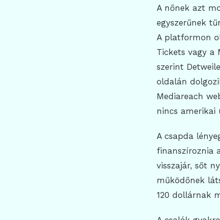
A nőnek azt mon
egyszerűnek tűn
A platformon o
Tickets vagy a 
szerint Detweil
oldalán dolgozi
Mediareach web
nincs amerikai 
A csapda lényeg
finanszíroznia 
visszajár, sőt 
működőnek látsz
120 dollárnak me