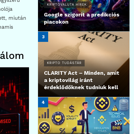
egyszerű
KRIPTOVALUTA HÍREK
molója
Google szigorít a predikciós
ett, miután
piacokon
hamis
málom
KRIPTO TUDÁSTÁR
CLARITY Act – Minden, amit
a kriptovilág iránt
érdeklődőknek tudniuk kell