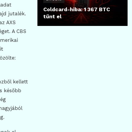
ladat
Coldcard-hiba: 1 367 BTC
jd jutalék.
tűnt el
 az AXS
éget. A CBS
amerikai
it
özölte:
zből kellett
és később
még
 nagyjából
g.