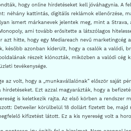
dták, hogy online hirdetéseket kell jóváhagynia. A fe
t: néhány kattintás, digitális reklámok ellenőrzése, ma
lyan ismert márkanevek jelentek meg, mint a Strava,
Monopoly, ami tovább erősítette a látszólagos hiteless
er azt hitte, hogy egy Mediareach nevű marketingcég 
k, később azonban kiderült, hogy a csalók a valódi, br
oldalának részeit klónozták, miközben a valódi cég k
üzleti tevékenysége.
e az volt, hogy a „munkavállalónak” először saját pén
a hirdetéseket. Ezt azzal magyarázták, hogy a befizet
nyereség is keletkezik rajta. Az első körben a rendszer 
ott: Detweiler körülbelül 18 dollárt fizetett be, majd
gfelelő kifizetést látott. Ez a kis nyereség volt a horo