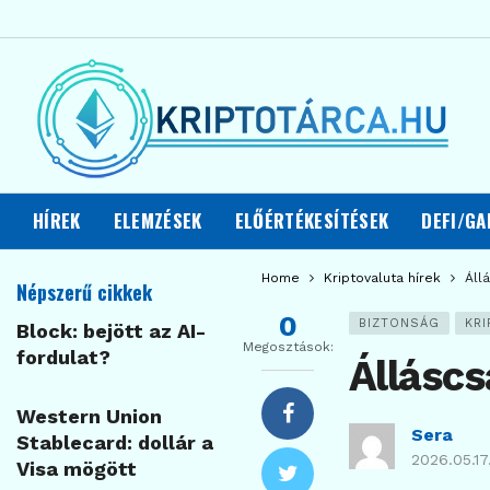
HÍREK
ELEMZÉSEK
ELŐÉRTÉKESÍTÉSEK
DEFI/GA
Home
Kriptovaluta hírek
Áll
Népszerű cikkek
0
BIZTONSÁG
KRI
Block: bejött az AI-
Megosztások:
fordulat?
Álláscs
Western Union
Sera
Stablecard: dollár a
2026.05.17
Visa mögött