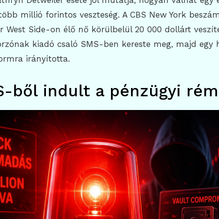
thryn Detweiler esete jól mutatja, hogyan válhat egy 
 több millió forintos veszteség. A CBS New York beszá
r West Side-on élő nő körülbelül 20 000 dollárt veszít
rzónak kiadó csaló SMS-ben kereste meg, majd egy 
rmra irányította.
-ből indult a pénzügyi ré