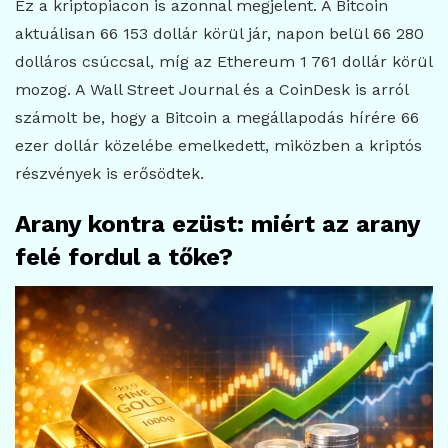
Ez a kriptopiacon is azonnal megjelent. A Bitcoin
aktuálisan 66 153 dollár körül jár, napon belül 66 280
dolláros csúccsal, míg az Ethereum 1 761 dollár körül
mozog. A Wall Street Journal és a CoinDesk is arról
számolt be, hogy a Bitcoin a megállapodás hírére 66
ezer dollár közelébe emelkedett, miközben a kriptós
részvények is erősödtek.
Arany kontra ezüst: miért az arany
felé fordul a tőke?