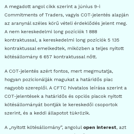
A megadott angol cikk szerint a június 9-i
Commitments of Traders, vagyis COT-jelentés alapján
az aranynál széles körű vételi érdeklődés jelent meg.
A nem kereskedelmi long pozíciók 1 888
kontraktussal, a kereskedelmi long pozíciók 5 135
kontraktussal emelkedtek, miközben a teljes nyitott
kötésállomány 6 657 kontraktussal nőtt.
A COT-jelentés azért fontos, mert megmutatja,
hogyan pozicionálják magukat a határidős piac
nagyobb szereplői. A CFTC hivatalos leírása szerint a
COT-jelentések a határidős és opciós piacok nyitott
kötésállományát bontják le kereskedői csoportok
szerint, és a keddi állapotot tükrözik.
A „nyitott kötésállomány”, angolul
open interest
, azt