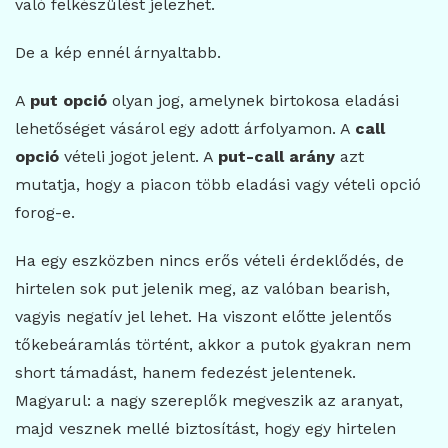
való felkészülést jelezhet.
De a kép ennél árnyaltabb.
A
put opció
olyan jog, amelynek birtokosa eladási
lehetőséget vásárol egy adott árfolyamon. A
call
opció
vételi jogot jelent. A
put-call arány
azt
mutatja, hogy a piacon több eladási vagy vételi opció
forog-e.
Ha egy eszközben nincs erős vételi érdeklődés, de
hirtelen sok put jelenik meg, az valóban bearish,
vagyis negatív jel lehet. Ha viszont előtte jelentős
tőkebeáramlás történt, akkor a putok gyakran nem
short támadást, hanem fedezést jelentenek.
Magyarul: a nagy szereplők megveszik az aranyat,
majd vesznek mellé biztosítást, hogy egy hirtelen