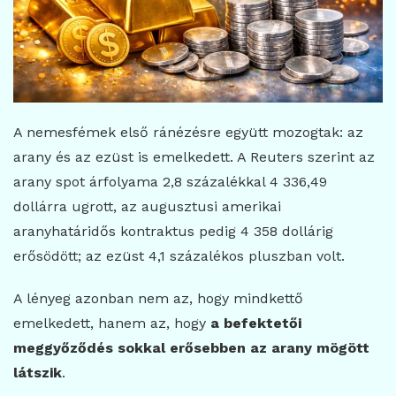
A nemesfémek első ránézésre együtt mozogtak: az
arany és az ezüst is emelkedett. A Reuters szerint az
arany spot árfolyama 2,8 százalékkal 4 336,49
dollárra ugrott, az augusztusi amerikai
aranyhatáridős kontraktus pedig 4 358 dollárig
erősödött; az ezüst 4,1 százalékos pluszban volt.
A lényeg azonban nem az, hogy mindkettő
emelkedett, hanem az, hogy
a befektetői
meggyőződés sokkal erősebben az arany mögött
látszik
.