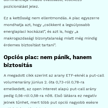
pozicionálást jelez.
Ez a kettősség nem ellentmondás. A piac egyszerre
mondhatja azt, hogy „csökkent a legsúlyosabb
energiapiaci kockázat”, és azt is, hogy „a
makrogazdasági bizonytalanság miatt még mindig
érdemes biztosítást tartani”.
Opciós piac: nem pánik, hanem
biztosítás
A megadott cikk szerint az arany ETF-eknél a put-call
volumenarány június 2. óta 0,73-ról 0,78-ra
emelkedett, az open interest alapú put-call arány
pedig 0,56-ról 0,58-ra nőtt. Első látásra ez negatív
jelnek tűnhet, mert több put opció nagyobb esésre