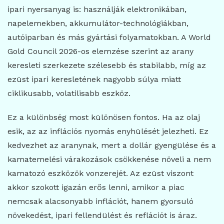
ipari nyersanyag is: használják elektronikában,
napelemekben, akkumulátor-technológiákban,
autóiparban és más gyártási folyamatokban. A World
Gold Council 2026-os elemzése szerint az arany
keresleti szerkezete szélesebb és stabilabb, míg az
ezüst ipari keresletének nagyobb súlya miatt
ciklikusabb, volatilisabb eszköz.
Ez a különbség most különösen fontos. Ha az olaj
esik, az az inflációs nyomás enyhülését jelezheti. Ez
kedvezhet az aranynak, mert a dollár gyengülése és a
kamatemelési várakozások csökkenése növeli a nem
kamatozó eszközök vonzerejét. Az ezüst viszont
akkor szokott igazán erős lenni, amikor a piac
nemcsak alacsonyabb inflációt, hanem gyorsuló
növekedést, ipari fellendülést és reflációt is áraz.