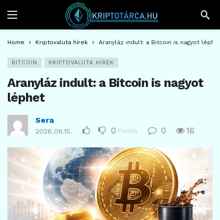
Home
Kriptovaluta hírek
Aranyláz indult: a Bitcoin is nagyot léphe
BITCOIN
KRIPTOVALUTA HÍREK
Aranyláz indult: a Bitcoin is nagyot
léphet
Sera
0
0
16
Points
2026.06.15.