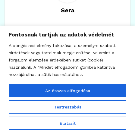
Sera
Fontosnak tartjuk az adatok védelmét
A böngészési élmény fokozása, a személyre szabott
Hozzászólás írása
hirdetések vagy tartalmak megjelenítése, valamint a
forgalom elemzése érdekében sütiket (cookie)
*
Az e-mail címet nem tesszük közzé.
A kötelező mezőket
használunk. A "Mindet elfogadom" gombra kattintva
karakterrel jelöltük
hozzájárulhat a sütik használatához.
*
Hozzászólás
Az összes elfogadása
Testreszabás
Elutasít