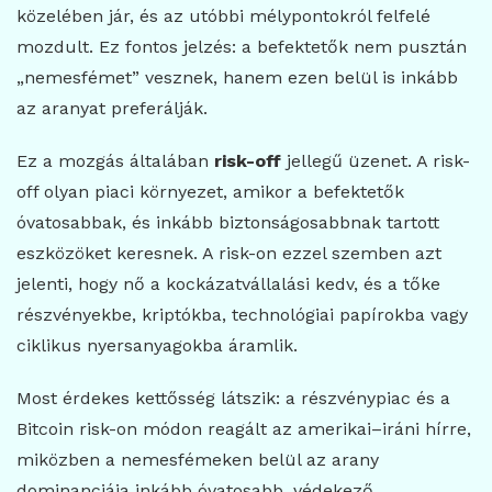
közelében jár, és az utóbbi mélypontokról felfelé
mozdult. Ez fontos jelzés: a befektetők nem pusztán
„nemesfémet” vesznek, hanem ezen belül is inkább
az aranyat preferálják.
Ez a mozgás általában
risk-off
jellegű üzenet. A risk-
off olyan piaci környezet, amikor a befektetők
óvatosabbak, és inkább biztonságosabbnak tartott
eszközöket keresnek. A risk-on ezzel szemben azt
jelenti, hogy nő a kockázatvállalási kedv, és a tőke
részvényekbe, kriptókba, technológiai papírokba vagy
ciklikus nyersanyagokba áramlik.
Most érdekes kettősség látszik: a részvénypiac és a
Bitcoin risk-on módon reagált az amerikai–iráni hírre,
miközben a nemesfémeken belül az arany
dominanciája inkább óvatosabb, védekező