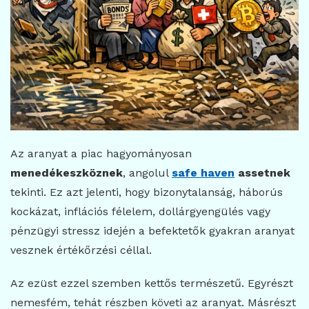
Az aranyat a piac hagyományosan
menedékeszköznek
, angolul
safe haven
assetnek
tekinti. Ez azt jelenti, hogy bizonytalanság, háborús
kockázat, inflációs félelem, dollárgyengülés vagy
pénzügyi stressz idején a befektetők gyakran aranyat
vesznek értékőrzési céllal.
Az ezüst ezzel szemben kettős természetű. Egyrészt
nemesfém, tehát részben követi az aranyat. Másrészt