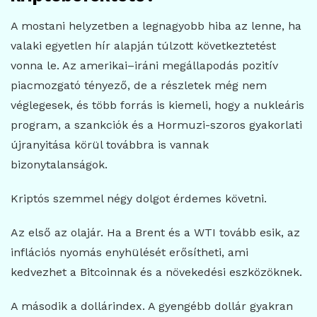
A mostani helyzetben a legnagyobb hiba az lenne, ha
valaki egyetlen hír alapján túlzott következtetést
vonna le. Az amerikai–iráni megállapodás pozitív
piacmozgató tényező, de a részletek még nem
véglegesek, és több forrás is kiemeli, hogy a nukleáris
program, a szankciók és a Hormuzi-szoros gyakorlati
újranyitása körül továbbra is vannak
bizonytalanságok.
Kriptós szemmel négy dolgot érdemes követni.
Az első az olajár. Ha a Brent és a WTI tovább esik, az
inflációs nyomás enyhülését erősítheti, ami
kedvezhet a Bitcoinnak és a növekedési eszközöknek.
A második a dollárindex. A gyengébb dollár gyakran