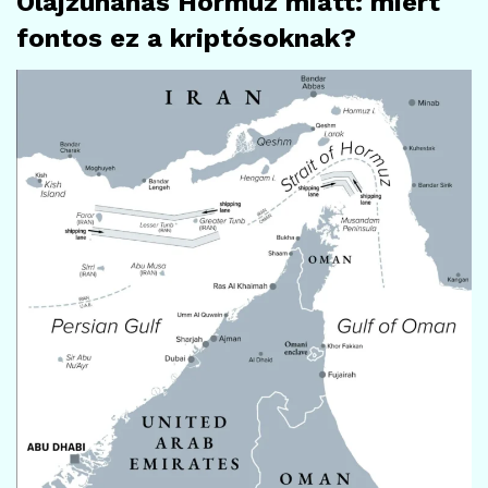
Olajzuhanás Hormuz miatt: miért
fontos ez a kriptósoknak?