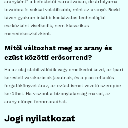
aranyként” a befektetői narratívában, de árfolyama
továbbra is sokkal volatilisabb, mint az aranyé. Rövid
távon gyakran inkább kockázatos technológiai
eszközként viselkedik, nem klasszikus
menedékeszközként.
Mitől változhat meg az arany és
ezüst közötti erősorrend?
Ha az olaj stabilizálódik vagy emelkedni kezd, az ipari
keresleti várakozások javulnak, és a piac reflációs
forgatókönyvet áraz, az ezüst ismét vezető szerepbe
kerülhet. Ha viszont a bizonytalanság marad, az
arany előnye fennmaradhat.
Jogi nyilatkozat