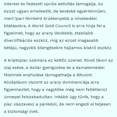
interest és fedezeti opciós aktivitás támogatja. Az
ezüst ugyan emelkedik, de kevésbé egyértelműen,
mert ipari fémként érzékenyebb a növekedési
kilátásokra. A World Gold Council is arra hívja fel a
figyelmet, hogy az arany likvidebb, stabilabb
diverzifikációs eszköz, míg az ezüst magasabb
bétájú, nagyobb kilengésekre hajlamos kísérő eszköz.
A kriptopiac számára ez kettős üzenet. Rövid távon az
olaj esése, a dollár gyengülése és a kamatemelési
félelmek enyhülése támogathatja a Bitcoint.
Középtávon viszont az arany dominanciája arra
figyelmeztet, hogy a nagytőke még nem feltétlenül
ünnepel felszabadultan. Inkább úgy tűnik, hogy a
piac visszavesz a pánikból, de nem engedi el teljesen
a biztonsági övet.