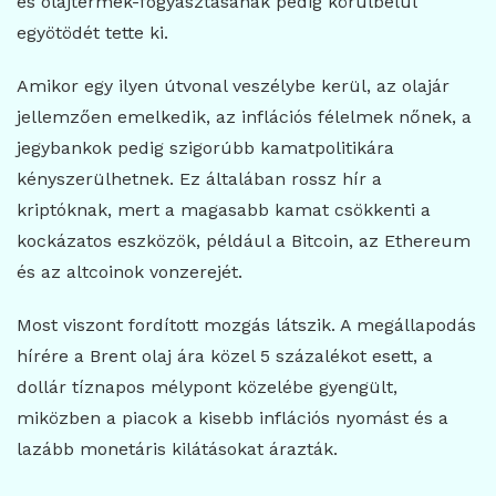
és olajtermék-fogyasztásának pedig körülbelül
egyötödét tette ki.
Amikor egy ilyen útvonal veszélybe kerül, az olajár
jellemzően emelkedik, az inflációs félelmek nőnek, a
jegybankok pedig szigorúbb kamatpolitikára
kényszerülhetnek. Ez általában rossz hír a
kriptóknak, mert a magasabb kamat csökkenti a
kockázatos eszközök, például a Bitcoin, az Ethereum
és az altcoinok vonzerejét.
Most viszont fordított mozgás látszik. A megállapodás
hírére a Brent olaj ára közel 5 százalékot esett, a
dollár tíznapos mélypont közelébe gyengült,
miközben a piacok a kisebb inflációs nyomást és a
lazább monetáris kilátásokat árazták.