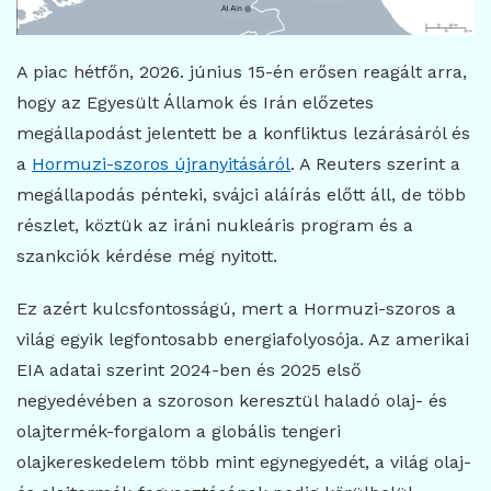
A piac hétfőn, 2026. június 15-én erősen reagált arra,
hogy az Egyesült Államok és Irán előzetes
megállapodást jelentett be a konfliktus lezárásáról és
a
Hormuzi-szoros újranyitásáról
. A Reuters szerint a
megállapodás pénteki, svájci aláírás előtt áll, de több
részlet, köztük az iráni nukleáris program és a
szankciók kérdése még nyitott.
Ez azért kulcsfontosságú, mert a Hormuzi-szoros a
világ egyik legfontosabb energiafolyosója. Az amerikai
EIA adatai szerint 2024-ben és 2025 első
negyedévében a szoroson keresztül haladó olaj- és
olajtermék-forgalom a globális tengeri
olajkereskedelem több mint egynegyedét, a világ olaj-