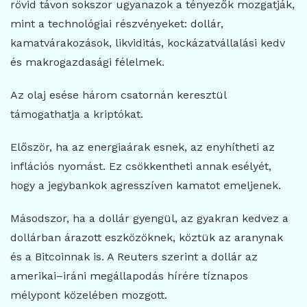
rövid távon sokszor ugyanazok a tényezők mozgatják,
mint a technológiai részvényeket: dollár,
kamatvárakozások, likviditás, kockázatvállalási kedv
és makrogazdasági félelmek.
Az olaj esése három csatornán keresztül
támogathatja a kriptókat.
Először, ha az energiaárak esnek, az enyhítheti az
inflációs nyomást. Ez csökkentheti annak esélyét,
hogy a jegybankok agresszíven kamatot emeljenek.
Másodszor, ha a dollár gyengül, az gyakran kedvez a
dollárban árazott eszközöknek, köztük az aranynak
és a Bitcoinnak is. A Reuters szerint a dollár az
amerikai–iráni megállapodás hírére tíznapos
mélypont közelében mozgott.