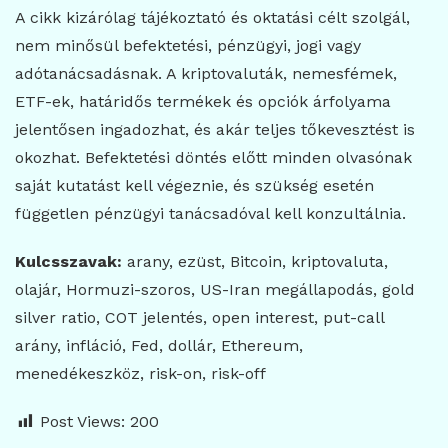
A cikk kizárólag tájékoztató és oktatási célt szolgál,
nem minősül befektetési, pénzügyi, jogi vagy
adótanácsadásnak. A kriptovaluták, nemesfémek,
ETF-ek, határidős termékek és opciók árfolyama
jelentősen ingadozhat, és akár teljes tőkevesztést is
okozhat. Befektetési döntés előtt minden olvasónak
saját kutatást kell végeznie, és szükség esetén
független pénzügyi tanácsadóval kell konzultálnia.
Kulcsszavak:
arany, ezüst, Bitcoin, kriptovaluta,
olajár, Hormuzi-szoros, US-Iran megállapodás, gold
silver ratio, COT jelentés, open interest, put-call
arány, infláció, Fed, dollár, Ethereum,
menedékeszköz, risk-on, risk-off
Post Views:
200