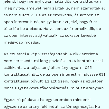
jelenti, hogy mennyi olyan határidős kontraktus van
még nyitva, amelyet nem zártak le, nem számoltak el
és nem futott ki. Ha az ár emelkedik, és közben az
open interest is nő, az gyakran azt jelzi, hogy friss
tőke lép be a piacra. Ha viszont az ár emelkedik, de
az open interest alig változik, az sokszor kevésbé
meggyőző mozgás.
Az ezüstnél a kép visszafogottabb. A cikk szerint a
nem kereskedelmi long pozíciók 1 446 kontraktussal
csökkentek, a teljes long állomány ugyan 1 055
kontraktussal nőtt, de az open interest mindössze 631
kontraktussal bővült. Ez azt üzeni, hogy az ezüstben
nincs ugyanakkora tőkebeáramlás, mint az aranyban.
Egyszerű példával: ha egy teremben mindenki
egyszerre az arany felé indul, az tömegmozgás. Ha