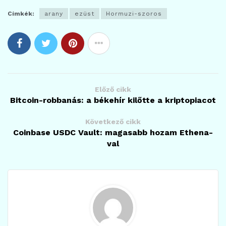
Címkék:
arany
ezüst
Hormuzi-szoros
Előző cikk
Bitcoin-robbanás: a békehír kilőtte a kriptopiacot
Következő cikk
Coinbase USDC Vault: magasabb hozam Ethena-
val