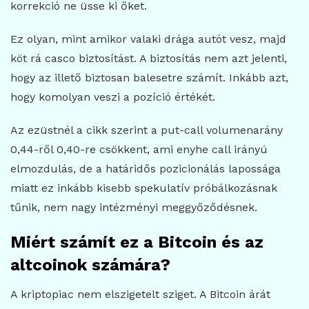
korrekció ne üsse ki őket.
Ez olyan, mint amikor valaki drága autót vesz, majd
köt rá casco biztosítást. A biztosítás nem azt jelenti,
hogy az illető biztosan balesetre számít. Inkább azt,
hogy komolyan veszi a pozíció értékét.
Az ezüstnél a cikk szerint a put-call volumenarány
0,44-ről 0,40-re csökkent, ami enyhe call irányú
elmozdulás, de a határidős pozicionálás lapossága
miatt ez inkább kisebb spekulatív próbálkozásnak
tűnik, nem nagy intézményi meggyőződésnek.
Miért számít ez a Bitcoin és az
altcoinok számára?
A kriptopiac nem elszigetelt sziget. A Bitcoin árát