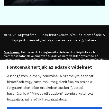
© 2026
Kriptotárca
- Friss kriptovaluta hírek és elemzések: A
legújabb trendek, árfolyamok és piacok egy helyen.
Disclaimer:
Elemzéseink és végkövetkeztetéseink a
KriptoTárca.hu
elemzőcsapatának véleményét tükrözi és nem veszik figyelembe az
egyes befektetők egyéni igényeit a hozamelvárás vagy kockázatvállalási
hajlandóság tekintetében. A megjelenített információk nem minősíthetők
Fontosnak tartjuk az adatok védelmét
befektetési tanácsadásnak, befektetési ajánlásnak, értékpapír /
kriptovaluta / token / ICO / cloud mining stb. jegyzésére / vételére /
eladására vonatkozó felhívásnak azok kizárólag tájékoztatásul
A böngészési élmény fokozása, a személyre szabott
szolgálnak. Minden befektetés esetében kiemelten fontos az azt
hirdetések vagy tartalmak megjelenítése, valamint a
megalapozó információk és lehetőségek széleskörű megismerése.
Fektessen be megfontoltan járjon el pénzügyeiben felelősségteljesen! A
forgalom elemzése érdekében sütiket (cookie)
kripto-befektetések kockázata és volatilitása kiemelkedően magas.
használunk. A "Mindet elfogadom" gombra kattintva
hozzájárulhat a sütik használatához.