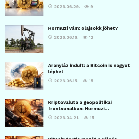
2026.06.29.
9
Hormuzi vám: olajsokk jöhet?
2026.06.16.
12
Aranyláz indult: a Bitcoin is nagyot
léphet
2026.06.15.
15
Kriptovaluta a geopolitikai
frontvonalban: Hormuzi…
2026.04.21.
15