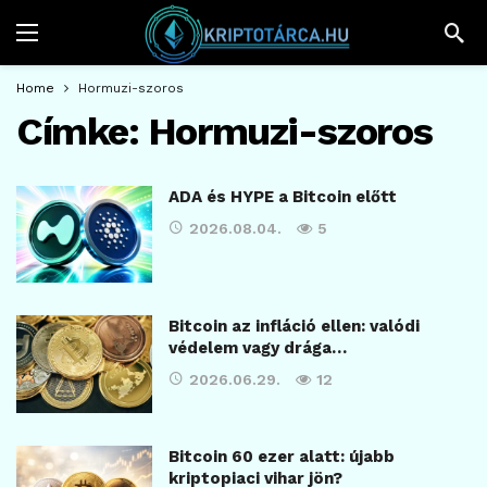
Home
Hormuzi-szoros
Címke:
Hormuzi-szoros
ADA és HYPE a Bitcoin előtt
2026.08.04.
5
Bitcoin az infláció ellen: valódi
védelem vagy drága…
2026.06.29.
12
Bitcoin 60 ezer alatt: újabb
kriptopiaci vihar jön?