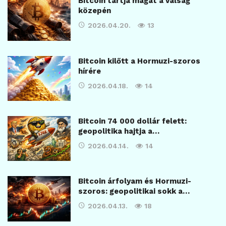
Bitcoin tartja magát a válság
közepén
2026.04.20.
13
Bitcoin kilőtt a Hormuzi-szoros
hírére
2026.04.18.
14
Bitcoin 74 000 dollár felett:
geopolitika hajtja a…
2026.04.14.
14
Bitcoin árfolyam és Hormuzi-
szoros: geopolitikai sokk a…
2026.04.13.
18