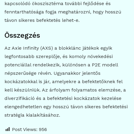
kapcsolódó ökoszisztéma további fejlődése és
fenntarthatósága fogja meghatározni, hogy hosszú
távon sikeres befektetés lehet-e.
Összegzés
Az Axie Infinity (AXS) a blokklánc játékok egyik
legfontosabb szereplője, és komoly növekedési
potenciállal rendelkezik, különösen a P2E modell
népszerűsége révén. Ugyanakkor jelentős
kockázatokkal is jár, amelyekre a befektetőknek fel
kell készülniük. Az árfolyam folyamatos elemzése, a
diverzifikáció és a befektetési kockázatok kezelése
elengedhetetlen egy hosszú távon sikeres befektetési
stratégia kialakításához.
Post Views:
956