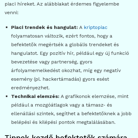
piaci híreket. Az alábbiakat érdemes figyelembe
venni:
Piaci trendek és hangulat:
A
kriptopiac
folyamatosan változik, ezért fontos, hogy a
befektetők megértsék a globális trendeket és
hangulatot. Egy pozitív hír, például egy új funkció
bevezetése vagy partnerség, gyors
árfolyamemelkedést okozhat, míg egy negatív
esemény (pl. hackertámadás) gyors esést
eredményezhet.
Technikai elemzés:
A grafikonok elemzése, mint
például a mozgóátlagok vagy a támasz- és
ellenállási szintek, segíthet a befektetőknek a jobb
belépési és kilépési pontok megtalálásában.
Tippek kezdő befektetők számára