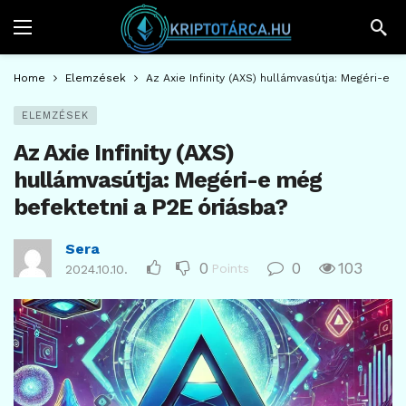
Home
Elemzések
Az Axie Infinity (AXS) hullámvasútja: Megéri-e 
ELEMZÉSEK
Az Axie Infinity (AXS)
hullámvasútja: Megéri-e még
befektetni a P2E óriásba?
Sera
0
0
103
Points
2024.10.10.