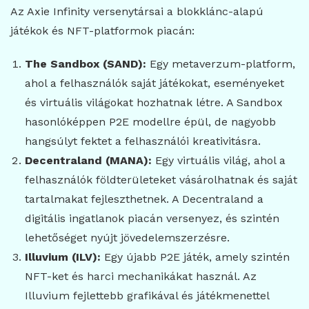
Az Axie Infinity versenytársai a blokklánc-alapú
játékok és NFT-platformok piacán:
The Sandbox (SAND):
Egy metaverzum-platform,
ahol a felhasználók saját játékokat, eseményeket
és virtuális világokat hozhatnak létre. A Sandbox
hasonlóképpen P2E modellre épül, de nagyobb
hangsúlyt fektet a felhasználói kreativitásra.
Decentraland (MANA):
Egy virtuális világ, ahol a
felhasználók földterületeket vásárolhatnak és saját
tartalmakat fejleszthetnek. A Decentraland a
digitális ingatlanok piacán versenyez, és szintén
lehetőséget nyújt jövedelemszerzésre.
Illuvium (ILV):
Egy újabb P2E játék, amely szintén
NFT-ket és harci mechanikákat használ. Az
Illuvium fejlettebb grafikával és játékmenettel