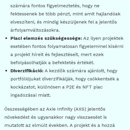
számára fontos figyelmeztetés, hogy ne
fektessenek be több pénzt, mint amit hajlandóak
elveszíteni, és mindig készüljenek fel a jelentős
árfolyamváltozásokra.
Piaci elemzés szükségessége:
Az ilyen projektek
esetében fontos folyamatosan figyelemmel kísérni
a projekt híreit és fejlesztéseit, mert ezek
befolyásolhatják a befektetés értékét.
Diverzifikáció:
A kezdők számára ajánlott, hogy
portfóliójukat diverzifikálják, hogy csökkentsék a
kockázatot, különösen a P2E és NFT piac
ingadozásai miatt.
Összességében az Axie Infinity (AXS) jelentős
növekedést és ugyanakkor nagy visszaesést is
mutatott az elmúlt években. A projekt és a hozzá