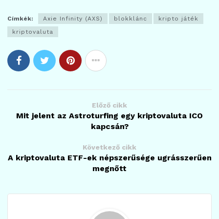
Címkék:
Axie Infinity (AXS)
blokklánc
kripto játék
kriptovaluta
Előző cikk
Mit jelent az Astroturfing egy kriptovaluta ICO
kapcsán?
Következő cikk
A kriptovaluta ETF-ek népszerűsége ugrásszerűen
megnőtt