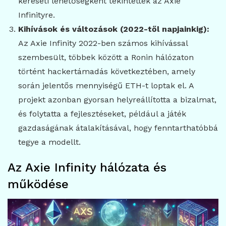
kereseti lehetőségként tekintettek az Axie
Infinityre.
Kihívások és változások (2022-től napjainkig):
Az Axie Infinity 2022-ben számos kihívással
szembesült, többek között a Ronin hálózaton
történt hackertámadás következtében, amely
során jelentős mennyiségű ETH-t loptak el. A
projekt azonban gyorsan helyreállította a bizalmat,
és folytatta a fejlesztéseket, például a játék
gazdaságának átalakításával, hogy fenntarthatóbbá
tegye a modellt.
Az Axie Infinity hálózata és
működése