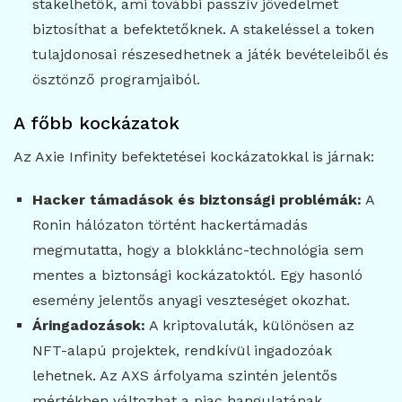
stakelhetők, ami további passzív jövedelmet
biztosíthat a befektetőknek. A stakeléssel a token
tulajdonosai részesedhetnek a játék bevételeiből és
ösztönző programjaiból.
A főbb kockázatok
Az Axie Infinity befektetései kockázatokkal is járnak:
Hacker támadások és biztonsági problémák:
A
Ronin hálózaton történt hackertámadás
megmutatta, hogy a blokklánc-technológia sem
mentes a biztonsági kockázatoktól. Egy hasonló
esemény jelentős anyagi veszteséget okozhat.
Áringadozások:
A kriptovaluták, különösen az
NFT-alapú projektek, rendkívül ingadozóak
lehetnek. Az AXS árfolyama szintén jelentős
mértékben változhat a piac hangulatának