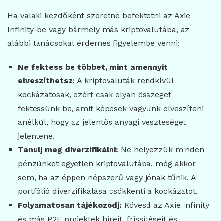
Ha valaki kezdőként szeretne befektetni az Axie
Infinity-be vagy bármely más kriptovalutába, az
alábbi tanácsokat érdemes figyelembe venni:
Ne fektess be többet, mint amennyit
elveszíthetsz:
A kriptovaluták rendkívül
kockázatosak, ezért csak olyan összeget
fektessünk be, amit képesek vagyunk elveszíteni
anélkül, hogy az jelentős anyagi veszteséget
jelentene.
Tanulj meg diverzifikálni:
Ne helyezzük minden
pénzünket egyetlen kriptovalutába, még akkor
sem, ha az éppen népszerű vagy jónak tűnik. A
portfólió diverzifikálása csökkenti a kockázatot.
Folyamatosan tájékozódj:
Kövesd az Axie Infinity
és más P2E projektek híreit, frissítéseit és