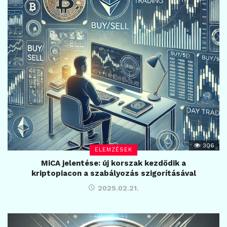
306
ELEMZÉSEK
MiCA jelentése: új korszak kezdődik a
kriptopiacon a szabályozás szigorításával
2025.02.21.