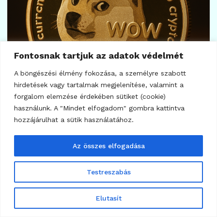
Fontosnak tartjuk az adatok védelmét
A böngészési élmény fokozása, a személyre szabott
ELEMZÉSEK
hirdetések vagy tartalmak megjelenítése, valamint a
Dogecoin technikai elemzés
forgalom elemzése érdekében sütiket (cookie)
2025: Árfolyamtrend,
használunk. A "Mindet elfogadom" gombra kattintva
indikátorok és befektetési
hozzájárulhat a sütik használatához.
előrejelzés kriptovaluta
Az összes elfogadása
kereskedőknek
2025.05.12.
109
Testreszabás
Elutasít