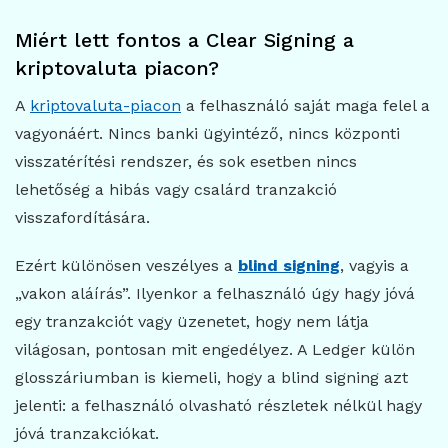
Miért lett fontos a Clear Signing a
kriptovaluta piacon?
A
kriptovaluta-piacon
a felhasználó saját maga felel a
vagyonáért. Nincs banki ügyintéző, nincs központi
visszatérítési rendszer, és sok esetben nincs
lehetőség a hibás vagy csalárd tranzakció
visszafordítására.
Ezért különösen veszélyes a
blind signing
, vagyis a
„vakon aláírás”. Ilyenkor a felhasználó úgy hagy jóvá
egy tranzakciót vagy üzenetet, hogy nem látja
világosan, pontosan mit engedélyez. A Ledger külön
glosszáriumban is kiemeli, hogy a blind signing azt
jelenti: a felhasználó olvasható részletek nélkül hagy
jóvá tranzakciókat.