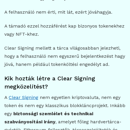
A felhasználó nem érti, mit lát, ezért jóváhagyja.
A támadó ezzel hozzáférést kap bizonyos tokenekhez
vagy NFT-khez.
Clear Signing mellett a tárca világosabban jelezheti,
hogy a felhasználó nem egyszerű bejelentkezést hagy
jóvá, hanem például tokenköltési engedélyt ad.
Kik hozták létre a Clear Signing
megközelítést?
A
Clear Signing
nem egyetlen kriptovaluta, nem egy
token és nem egy klasszikus blokkláncprojekt. Inkább
egy
biztonsági szemlélet és technikai
szabványosítási irány
, amelyet főleg hardvertárca-
gyártók, Ethereum-fejlesztők, tárcaszolgáltatók és