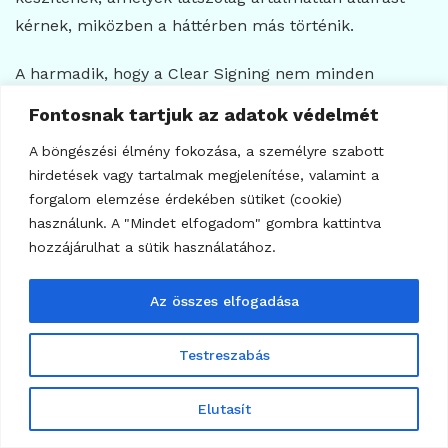
kérnek, miközben a háttérben más történik.
A harmadik, hogy a Clear Signing nem minden
láncon, nem minden tárcában és nem minden
Fontosnak tartjuk az adatok védelmét
dAppban működik azonos minőségben.
A böngészési élmény fokozása, a személyre szabott
Mit jelent ez egy átlagos
hirdetések vagy tartalmak megjelenítése, valamint a
forgalom elemzése érdekében sütiket (cookie)
kriptobefektetőnek?
használunk. A "Mindet elfogadom" gombra kattintva
Egy átlagos kriptobefektető számára a Clear Signing
hozzájárulhat a sütik használatához.
azt jelenti, hogy a jövőben egyre fontosabb lesz olyan
tárcát és szolgáltatást választani, amely világosan
Az összes elfogadása
megmutatja a tranzakciók részleteit.
Testreszabás
Nem elég azt nézni, hogy egy tárca népszerű-e. Azt is
figyelni kell, hogy:
Elutasít