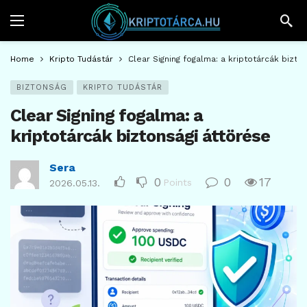
Home
Kripto Tudástár
Clear Signing fogalma: a kriptotárcák bizto
BIZTONSÁG
KRIPTO TUDÁSTÁR
Clear Signing fogalma: a
kriptotárcák biztonsági áttörése
Sera
0
0
17
Points
2026.05.13.