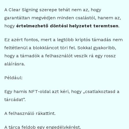
A Clear Signing szerepe tehát nem az, hogy
garantáltan megvédjen minden csalástól, hanem az,
hogy
értelmezhető döntési helyzetet teremtsen
.
Ez azért fontos, mert a legtöbb kriptós támadás nem
feltétlenül a blokkláncot töri fel. Sokkal gyakoribb,
hogy a támadók a felhasználót veszik rá egy rossz
aláírásra.
Például:
Egy hamis NFT-oldal azt kéri, hogy „csatlakoztasd a
tárcádat”.
A felhasználó rákattint.
A tárca feldob egy engedélykérést.