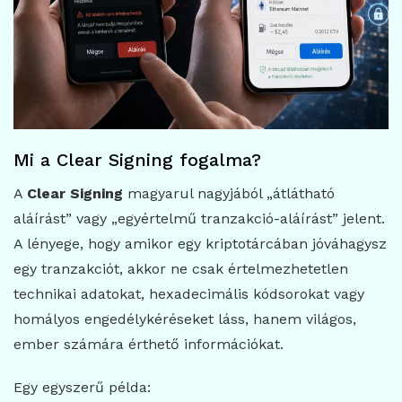
Mi a Clear Signing fogalma?
A
Clear Signing
magyarul nagyjából „átlátható
aláírást” vagy „egyértelmű tranzakció-aláírást” jelent.
A lényege, hogy amikor egy kriptotárcában jóváhagysz
egy tranzakciót, akkor ne csak értelmezhetetlen
technikai adatokat, hexadecimális kódsorokat vagy
homályos engedélykéréseket láss, hanem világos,
ember számára érthető információkat.
Egy egyszerű példa: