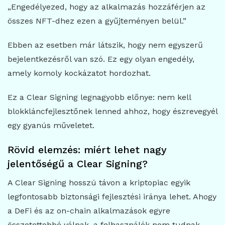
„Engedélyezed, hogy az alkalmazás hozzáférjen az
összes NFT-dhez ezen a gyűjteményen belül.”
Ebben az esetben már látszik, hogy nem egyszerű
bejelentkezésről van szó. Ez egy olyan engedély,
amely komoly kockázatot hordozhat.
Ez a Clear Signing legnagyobb előnye: nem kell
blokkláncfejlesztőnek lenned ahhoz, hogy észrevegyél
egy gyanús műveletet.
Rövid elemzés: miért lehet nagy
jelentőségű a Clear Signing?
A Clear Signing hosszú távon a kriptopiac egyik
legfontosabb biztonsági fejlesztési iránya lehet. Ahogy
a DeFi és az on-chain alkalmazások egyre
összetettebbé válnak, a felhasználók nem tudnak