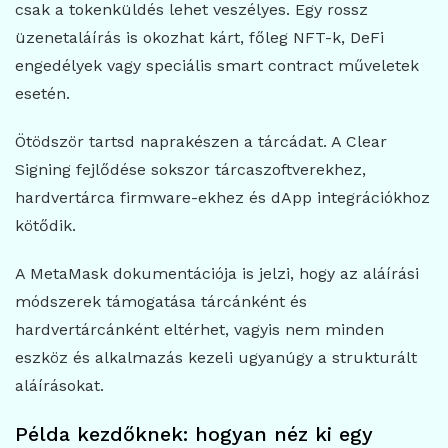
csak a tokenküldés lehet veszélyes. Egy rossz
üzenetaláírás is okozhat kárt, főleg NFT-k, DeFi
engedélyek vagy speciális smart contract műveletek
esetén.
Ötödször tartsd naprakészen a tárcádat. A Clear
Signing fejlődése sokszor tárcaszoftverekhez,
hardvertárca firmware-ekhez és dApp integrációkhoz
kötődik.
A MetaMask dokumentációja is jelzi, hogy az aláírási
módszerek támogatása tárcánként és
hardvertárcánként eltérhet, vagyis nem minden
eszköz és alkalmazás kezeli ugyanúgy a strukturált
aláírásokat.
Példa kezdőknek: hogyan néz ki egy