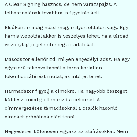
A Clear Signing hasznos, de nem varázspajzs. A
felhasználónak továbbra is figyelnie kell.
Elsőként mindig nézd meg, milyen oldalon vagy. Egy
hamis weboldal akkor is veszélyes lehet, ha a tárcád
viszonylag jól jeleníti meg az adatokat.
Másodszor ellenőrizd, milyen engedélyt adsz. Ha egy
egyszerű tokenváltásnál a tárca korlátlan
tokenhozzáférést mutat, az intő jel lehet.
Harmadszor figyelj a címekre. Ha nagyobb összeget
küldesz, mindig ellenőrizd a célcímet. A
címmérgezéses támadásoknál a csalók hasonló
címeket próbálnak eléd tenni.
Negyedszer különösen vigyázz az aláírásokkal. Nem