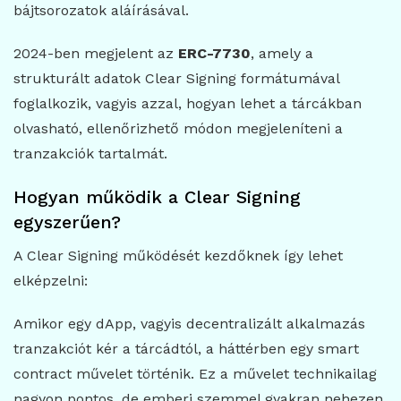
bájtsorozatok aláírásával.
2024-ben megjelent az
ERC-7730
, amely a
strukturált adatok Clear Signing formátumával
foglalkozik, vagyis azzal, hogyan lehet a tárcákban
olvasható, ellenőrizhető módon megjeleníteni a
tranzakciók tartalmát.
Hogyan működik a Clear Signing
egyszerűen?
A Clear Signing működését kezdőknek így lehet
elképzelni:
Amikor egy dApp, vagyis decentralizált alkalmazás
tranzakciót kér a tárcádtól, a háttérben egy smart
contract művelet történik. Ez a művelet technikailag
nagyon pontos, de emberi szemmel gyakran nehezen