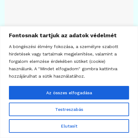
Fontosnak tartjuk az adatok védelmét
A böngészési élmény fokozása, a személyre szabott
7
BITCOIN
hirdetések vagy tartalmak megjelenítése, valamint a
AI-támadások miatt leállt a Boltz
forgalom elemzése érdekében sütiket (cookie)
használunk. A "Mindet elfogadom" gombra kattintva
2026.08.05.
hozzájárulhat a sütik használatához.
Az összes elfogadása
Testreszabás
Elutasít