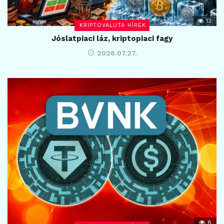
13
KRIPTOVALUTA HÍREK
Jóslatpiaci láz, kriptopiaci fagy
2026.07.27.
8