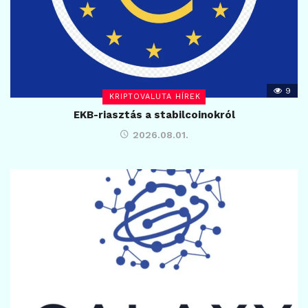
9
KRIPTOVALUTA HÍREK
EKB-riasztás a stabilcoinokról
2026.08.01.