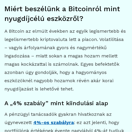
Miért beszélünk a Bitcoinról mint
nyugdíjcélú eszközről?
A Bitcoin az elmúlt években az egyik legismertebb és
legelismertebb kriptovaluta lett a piacon. Volatilitása
– vagyis árfolyamának gyors és nagymértékű
ingadozása – miatt sokan a magas hozam mellett
magas kockázattal is számolnak. Egyes befektetők
azonban úgy gondolják, hogy a hagyományos
eszközöknél nagyobb hozamok révén akár korai
nyugdíjazást is lehetővé tehet.
A „4% szabály” mint kiindulási alap
A pénzügyi tanácsadók gyakran hivatkoznak az
úgynevezett
4%-os szabályra
: ez azt jelenti, hogy
portfóliónk értékének évente nagyjából 4%-át tudjuk