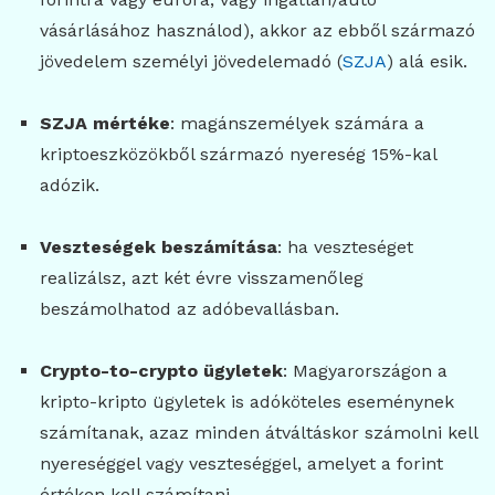
vásárlásához használod), akkor az ebből származó
jövedelem személyi jövedelemadó (
SZJA
) alá esik.
SZJA mértéke
: magánszemélyek számára a
kriptoeszközökből származó nyereség 15%-kal
adózik.
Veszteségek beszámítása
: ha veszteséget
realizálsz, azt két évre visszamenőleg
beszámolhatod az adóbevallásban.
Crypto-to-crypto ügyletek
: Magyarországon a
kripto-kripto ügyletek is adóköteles eseménynek
számítanak, azaz minden átváltáskor számolni kell
nyereséggel vagy veszteséggel, amelyet a forint
értéken kell számítani.