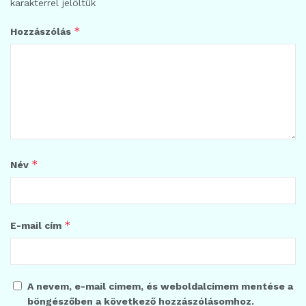
karakterrel jelöltük
*
Hozzászólás
*
Név
*
E-mail cím
A nevem, e-mail címem, és weboldalcímem mentése a
böngészőben a következő hozzászólásomhoz.