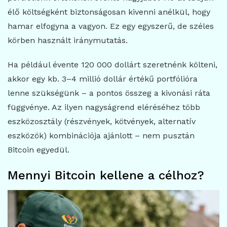
élő költségként biztonságosan kivenni anélkül, hogy
hamar elfogyna a vagyon. Ez egy egyszerű, de széles
körben használt iránymutatás.
Ha például évente 120 000 dollárt szeretnénk költeni,
akkor egy kb. 3–4 millió dollár értékű portfólióra
lenne szükségünk – a pontos összeg a kivonási ráta
függvénye. Az ilyen nagyságrend eléréséhez több
eszközosztály (részvények, kötvények, alternatív
eszközök) kombinációja ajánlott – nem pusztán
Bitcoin egyedül.
Mennyi Bitcoin kellene a célhoz?