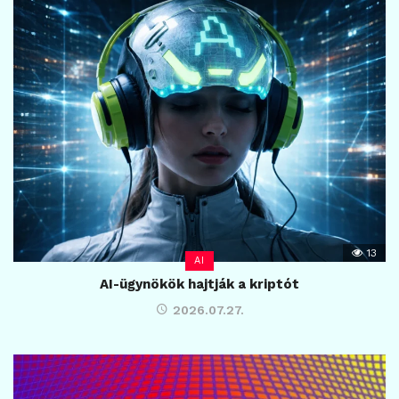
13
AI
AI-ügynökök hajtják a kriptót
2026.07.27.