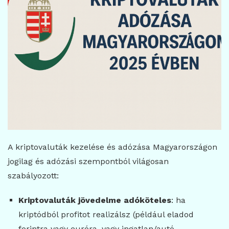
A kriptovaluták kezelése és adózása Magyarországon
jogilag és adózási szempontból világosan
szabályozott:
Kriptovaluták jövedelme adóköteles
: ha
kriptódból profitot realizálsz (például eladod
forintra vagy euróra, vagy ingatlan/autó