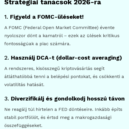
Stratégiai tanácsok 2026-ra
1.
Figyeld a FOMC-üléseket!
A FOMC (Federal Open Market Committee) évente
nyolcszor dönt a kamatról – ezek az ülések kritikus
fontosságúak a piac számára.
2.
Használj DCA-t (dollar-cost averaging)
A rendszeres, kisösszegű kriptovásárlás segít
átláthatóbbá tenni a belépési pontokat, és csökkenti a
volatilitás hatását.
3.
Diverzifikálj és gondolkodj hosszú távon
Ne reagálj túl hirtelen a FED döntéseire. Inkább építs
stabil portfóliót, és értsd meg a makrogazdasági
összefüggéseket.