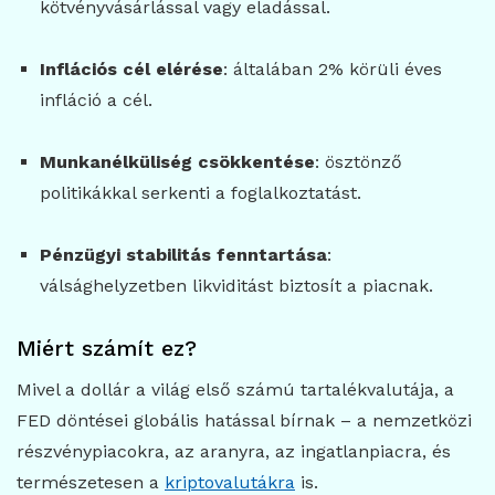
kötvényvásárlással vagy eladással.
Inflációs cél elérése
: általában 2% körüli éves
infláció a cél.
Munkanélküliség csökkentése
: ösztönző
politikákkal serkenti a foglalkoztatást.
Pénzügyi stabilitás fenntartása
:
válsághelyzetben likviditást biztosít a piacnak.
Miért számít ez?
Mivel a dollár a világ első számú tartalékvalutája, a
FED döntései globális hatással bírnak – a nemzetközi
részvénypiacokra, az aranyra, az ingatlanpiacra, és
természetesen a
kriptovalutákra
is.