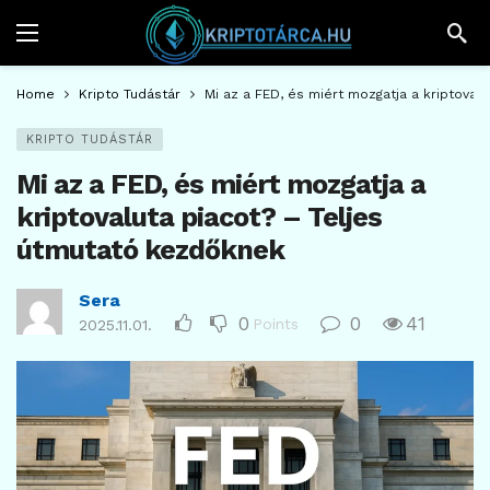
Home
Kripto Tudástár
Mi az a FED, és miért mozgatja a kriptoval
KRIPTO TUDÁSTÁR
Mi az a FED, és miért mozgatja a
kriptovaluta piacot? – Teljes
útmutató kezdőknek
Sera
0
0
41
Points
2025.11.01.