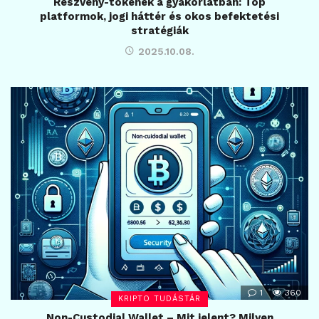
Részvény-tokenek a gyakorlatban: Top
platformok, jogi háttér és okos befektetési
stratégiák
2025.10.08.
1
360
KRIPTO TUDÁSTÁR
Non-Custodial Wallet – Mit jelent? Milyen