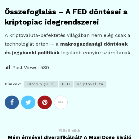
Összefoglalás – A FED döntései a
kriptopiac idegrendszerei
A kriptovaluta-befektetés világában nem elég csak a
technológiát érteni – a
makrogazdasági döntések
és jegybanki politikák
legalább ennyire számítanak.
Post Views:
530
Címkék:
Bitcoin (BTC)
FED
kriptovaluta
Előző cikk
Mém érmével diverzifikálnál? A Maxi Doge kiváló