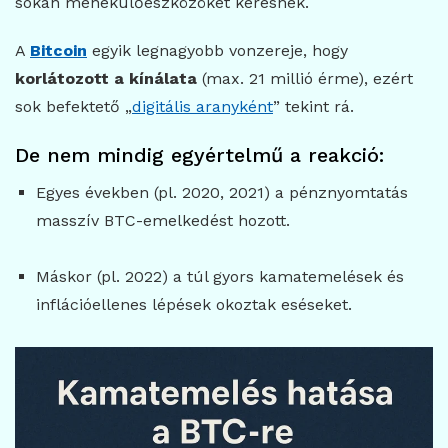
sokan menekülőeszközöket keresnek.
A
Bitcoin
egyik legnagyobb vonzereje, hogy
korlátozott a kínálata
(max. 21 millió érme), ezért
sok befektető „
digitális aranyként
” tekint rá.
De nem mindig egyértelmű a reakció:
Egyes években (pl. 2020, 2021) a pénznyomtatás
masszív BTC-emelkedést hozott.
Máskor (pl. 2022) a túl gyors kamatemelések és
inflációellenes lépések okoztak eséseket.