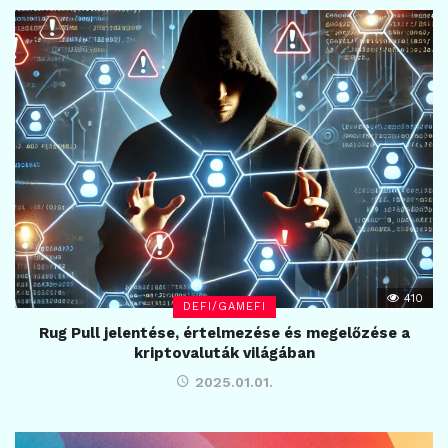
410
DEFI/GAMEFI
Rug Pull jelentése, értelmezése és megelőzése a
kriptovaluták világában
2025.01.01.