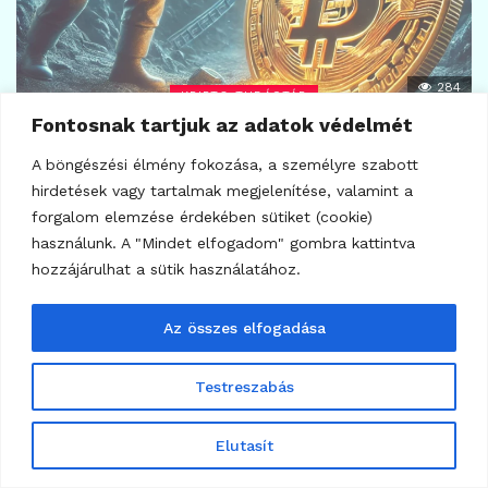
284
KRIPTO TUDÁSTÁR
Fontosnak tartjuk az adatok védelmét
Bitcoin fogalma, jelentése, értelmezése és a
bányászat működése
A böngészési élmény fokozása, a személyre szabott
2025.03.18.
hirdetések vagy tartalmak megjelenítése, valamint a
forgalom elemzése érdekében sütiket (cookie)
használunk. A "Mindet elfogadom" gombra kattintva
hozzájárulhat a sütik használatához.
Az összes elfogadása
Testreszabás
Elutasít
AI