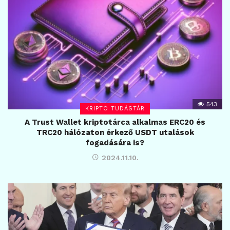
543
KRIPTO TUDÁSTÁR
A Trust Wallet kriptotárca alkalmas ERC20 és
TRC20 hálózaton érkező USDT utalások
fogadására is?
2024.11.10.