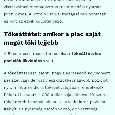
visszaváltási mechanizmus miatt eladási nyomás
jelenik meg. A Bitcoin júniusi mozgásában pontosan
ez volt az egyik kulcstényező.
Tőkeáttétel: amikor a piac saját
magát löki lejjebb
A Bitcoin-esés másik fontos oka a
tőkeáttételes
pozíciók likvidálása
volt.
A tőkeáttétel azt jelenti, hogy a kereskedő kölcsönvett
pénzzel vagy derivatív eszközökkel nagyobb pozíciót
nyit, mint amekkora tőkével valójában rendelkezik.
Például ha valaki 1 000 dollár saját tőkével 10-szeres
tőkeáttételt használ, akkor 10 000 dolláros pozíciót
irányít. Ez nyereség esetén vonzó, de veszteség