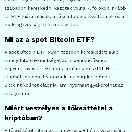
szabadon kereskedni kezdtek volna. A fő okok inkább
az ETF-kiáramlások, a tőkeáttételes likvidálások és a
makrogazdasági félelmek voltak.
Mi az a spot Bitcoin ETF?
A spot Bitcoin ETF olyan tőzsdén kereskedett alap,
amely Bitcoin-kitettséget ad a befektetőknek
hagyományos értékpapírszámlán keresztül. Ha az
alapból sok pénzt vonnak ki, az alapkezelőnek
Bitcoint kellhet eladnia, ami nyomást gyakorolhat az
árfolyamra.
Miért veszélyes a tőkeáttétel a
kriptóban?
A tőkeáttétel felnagyítja a nyereséget és a veszteséget