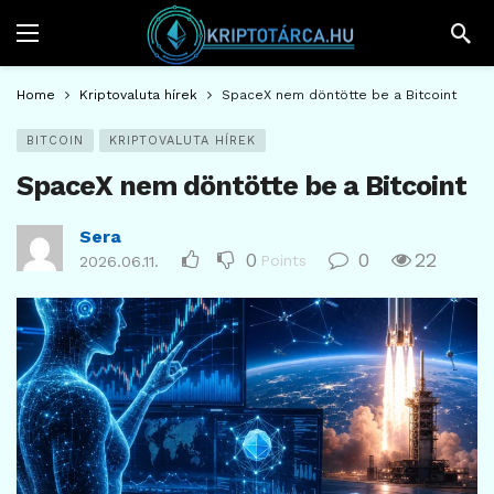
Home
Kriptovaluta hírek
SpaceX nem döntötte be a Bitcoint
BITCOIN
KRIPTOVALUTA HÍREK
SpaceX nem döntötte be a Bitcoint
Sera
0
0
22
Points
2026.06.11.