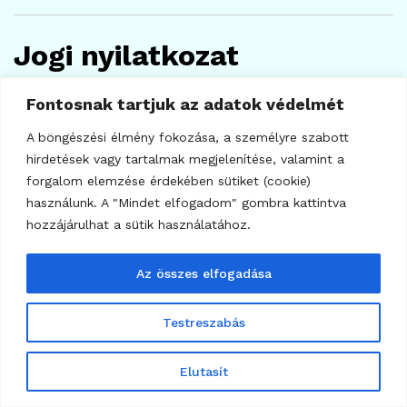
Jogi nyilatkozat
Ez a cikk kizárólag tájékoztató és oktatási célt szolgál,
Fontosnak tartjuk az adatok védelmét
nem minősül befektetési tanácsadásnak, pénzügyi
A böngészési élmény fokozása, a személyre szabott
ajánlásnak, adótanácsadásnak vagy kereskedési
hirdetések vagy tartalmak megjelenítése, valamint a
jelzésnek. A kriptovaluták és a részvények árfolyama
forgalom elemzése érdekében sütiket (cookie)
használunk. A "Mindet elfogadom" gombra kattintva
rendkívül volatilis lehet, és a befektetett tőke
hozzájárulhat a sütik használatához.
részleges vagy teljes elvesztésével járhat. Befektetési
döntés előtt minden olvasónak érdemes saját
Az összes elfogadása
kutatást végeznie, és szükség esetén független
pénzügyi tanácsadóval konzultálnia.
Testreszabás
Kulcsszavak:
Bitcoin, BTC, SpaceX IPO, SPCX,
Elutasít
kriptovaluta, kriptopiac, Bitcoin ETF, spot Bitcoin ETF,
ETF kiáramlás, tőkeáttétel, likvidálás, Elon Musk,