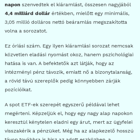
napon
szenvedtek el kiáramlást, összesen nagyjából
4,4 milliárd dollár
értékben, mielőtt egy minimális,
3,05 millió dolláros nettó beáramlás megszakította
volna a sorozatot.
Ez óriási szám. Egy ilyen kiáramlási sorozat nemcsak
közvetlen eladási nyomást okoz, hanem pszichológiai
hatása is van. A befektetők azt látják, hogy az
intézményi pénz távozik, emiatt nő a bizonytalanság,
a rövid távú szereplők pedig könnyebben zárják
pozícióikat.
A spot ETF-ek szerepét egyszerű példával lehet
megérteni. Képzeljük el, hogy egy nagy alap napokon
keresztül kénytelen eladni egy árut, mert az ügyfelei
visszakérik a pénzüket. Még ha az alapkezelő hosszú
távon továbbra is hisz az adott eszközben, a