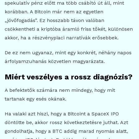
spekulatív pénz előtt ma több csábító út áll, mint
korábban. A Bitcoin már nem az egyetlen
„jövőfogadás”. Ez hosszabb távon valóban
csökkentheti a kriptóba áramló friss tőkét, különösen
akkor, ha a részvénypiaci narratívák erősebbek.
De ez nem ugyanaz, mint egy konkrét, néhány napos
árfolyamzuhanás közvetlen magyarázata.
Miért veszélyes a rossz diagnózis?
A befektetők számára nem mindegy, hogy mit
tartanak egy esés okának.
Ha valaki azt hiszi, hogy a Bitcoint a SpaceX IPO
döntötte be, akkor rossz következtetésre juthat. Azt
gondolhatja, hogy a BTC addig marad nyomás alatt,