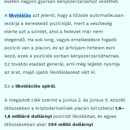
esetén nagyon gyorsan kényszerzáráshoz vezethet.
A
likvidálás
azt jelenti, hogy a tőzsde automatikusan
lezárja a kereskedő pozícióját, mert a veszteség
elérte azt a szintet, ahol a fedezet már nem
elegendő. Ha sok long, vagyis emelkedésre fogadó
pozíció van a piacon, és az árfolyam hirtelen esni
kezd, ezek a pozíciók sorban kényszerzáródhatnak.
Ez további eladást generál, ami még lejjebb nyomja
az árat, majd újabb likvidálásokat vált ki.
Ez a
likvidációs spirál
.
A megadott cikk szerint a június 2. és június 5. közötti
időszakban a kriptoderivatívák piacán körülbelül
1,6–
1,8 milliárd dollárnyi
pozíciót likvidáltak, és egyes
időszakokban akár
394 millió dollárnyi