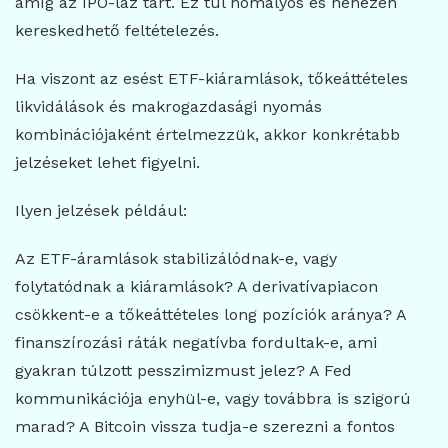
amíg az IPO-láz tart. Ez túl homályos és nehezen
kereskedhető feltételezés.
Ha viszont az esést ETF-kiáramlások, tőkeáttételes
likvidálások és makrogazdasági nyomás
kombinációjaként értelmezzük, akkor konkrétabb
jelzéseket lehet figyelni.
Ilyen jelzések például:
Az ETF-áramlások stabilizálódnak-e, vagy
folytatódnak a kiáramlások? A derivatívapiacon
csökkent-e a tőkeáttételes long pozíciók aránya? A
finanszírozási ráták negatívba fordultak-e, ami
gyakran túlzott pesszimizmust jelez? A Fed
kommunikációja enyhül-e, vagy továbbra is szigorú
marad? A Bitcoin vissza tudja-e szerezni a fontos