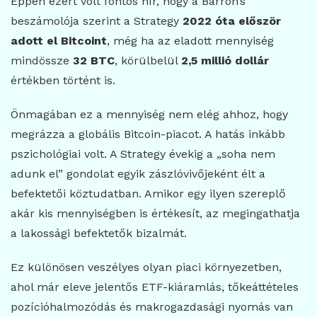
Éppen ezért volt fontos hír, hogy a Barron’s
beszámolója szerint a Strategy
2022 óta először
adott el Bitcoint
, még ha az eladott mennyiség
mindössze
32 BTC
, körülbelül
2,5 millió dollár
értékben történt is.
Önmagában ez a mennyiség nem elég ahhoz, hogy
megrázza a globális Bitcoin-piacot. A hatás inkább
pszichológiai volt. A Strategy évekig a „soha nem
adunk el” gondolat egyik zászlóvivőjeként élt a
befektetői köztudatban. Amikor egy ilyen szereplő
akár kis mennyiségben is értékesít, az megingathatja
a lakossági befektetők bizalmát.
Ez különösen veszélyes olyan piaci környezetben,
ahol már eleve jelentős ETF-kiáramlás, tőkeáttételes
pozícióhalmozódás és makrogazdasági nyomás van