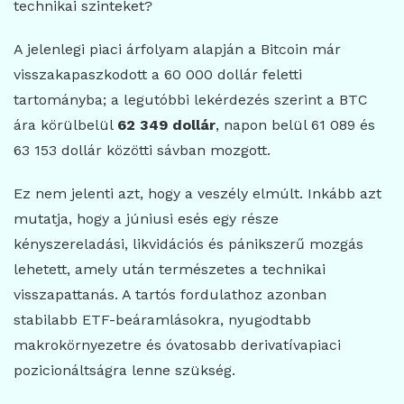
technikai szinteket?
A jelenlegi piaci árfolyam alapján a Bitcoin már
visszakapaszkodott a 60 000 dollár feletti
tartományba; a legutóbbi lekérdezés szerint a BTC
ára körülbelül
62 349 dollár
, napon belül 61 089 és
63 153 dollár közötti sávban mozgott.
Ez nem jelenti azt, hogy a veszély elmúlt. Inkább azt
mutatja, hogy a júniusi esés egy része
kényszereladási, likvidációs és pánikszerű mozgás
lehetett, amely után természetes a technikai
visszapattanás. A tartós fordulathoz azonban
stabilabb ETF-beáramlásokra, nyugodtabb
makrokörnyezetre és óvatosabb derivatívapiaci
pozicionáltságra lenne szükség.