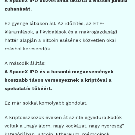
A SpaceX IPO közvetlenül okozta a Bitcoin júniusi
zuhanását.
Ez gyenge lábakon áll. Az időzítés, az ETF-
kiáramlások, a likvidálások és a makrogazdasági
háttér alapján a Bitcoin esésének közvetlen okai
máshol keresendők.
A második állítás:
A SpaceX IPO és a hasonló megaesemények
hosszabb távon versenyeznek a kriptóval a
spekulatív tőkéért.
Ez már sokkal komolyabb gondolat.
A kriptoeszközök éveken át szinte egyeduralkodók
voltak a „nagy álom, nagy kockázat, nagy nyereség”
kategóriában. Bitcoin, Ethereum, mémcoinok,