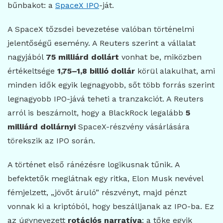
bűnbakot: a
SpaceX IPO
-ját.
A SpaceX tőzsdei bevezetése valóban történelmi
jelentőségű esemény. A Reuters szerint a vállalat
nagyjából
75 milliárd dollárt
vonhat be, miközben
értékeltsége
1,75–1,8 billió dollár
körül alakulhat, ami
minden idők egyik legnagyobb, sőt több forrás szerint
legnagyobb IPO-jává teheti a tranzakciót. A Reuters
arról is beszámolt, hogy a BlackRock legalább
5
milliárd dollárnyi
SpaceX-részvény vásárlására
törekszik az IPO során.
A történet első ránézésre logikusnak tűnik. A
befektetők meglátnak egy ritka, Elon Musk nevével
fémjelzett, „jövőt áruló” részvényt, majd pénzt
vonnak ki a kriptóból, hogy beszálljanak az IPO-ba. Ez
az úgynevezett
rotációs narratíva
: a tőke egyik