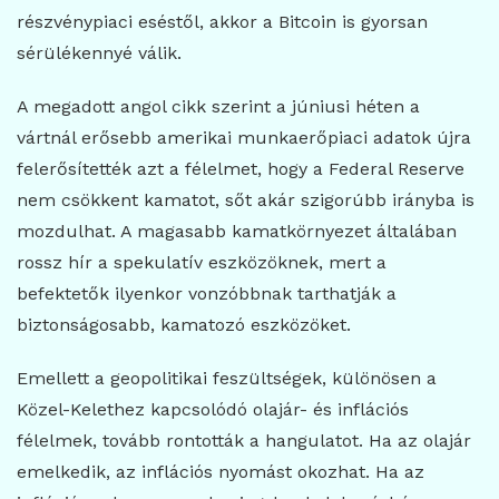
részvénypiaci eséstől, akkor a Bitcoin is gyorsan
sérülékennyé válik.
A megadott angol cikk szerint a júniusi héten a
vártnál erősebb amerikai munkaerőpiaci adatok újra
felerősítették azt a félelmet, hogy a Federal Reserve
nem csökkent kamatot, sőt akár szigorúbb irányba is
mozdulhat. A magasabb kamatkörnyezet általában
rossz hír a spekulatív eszközöknek, mert a
befektetők ilyenkor vonzóbbnak tarthatják a
biztonságosabb, kamatozó eszközöket.
Emellett a geopolitikai feszültségek, különösen a
Közel-Kelethez kapcsolódó olajár- és inflációs
félelmek, tovább rontották a hangulatot. Ha az olajár
emelkedik, az inflációs nyomást okozhat. Ha az