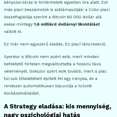
kényszerzárás is történhetett egyetlen óra alatt. Ezt
más piaci beszámolók is alátámasztják: a Cobo piaci
összefoglalója szerint a Bitcoin 60 000 dollár alá
esése mintegy
1,6 milliárd dollárnyi likvidálást
váltott ki.
Ez már nem egyszerű eladás. Ez piaci láncreakció.
Ilyenkor a Bitcoin nem azért esik, mert minden
befektető hirtelen megváltoztatta a hosszú távú
véleményét. Sokszor azért esik tovább, mert a piac
túl sok tőkeáttételt épített fel egy irányba, és a
rendszer automatikusan kipucolja a túlzott
kockázatvállalást.
A Strategy eladása: kis mennyiség,
nagy pszichológiai hatás