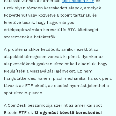
hatással vannak az amerikai
spot Bitcoin ETF
-ek.
Ezek olyan tőzsdén kereskedett alapok, amelyek
közvetlenül vagy közvetve Bitcoint tartanak, és
lehetővé teszik, hogy hagyományos
értékpapírszámlán keresztül is BTC-kitettséget
szerezzenek a befektetők.
A probléma akkor kezdődik, amikor ezekből az
alapokból tömegesen vonnak ki pénzt. Ilyenkor az
alapkezelőknek gyakran Bitcoint kell eladniuk, hogy
kielégítsék a visszaváltási igényeket. Ez nem
hangulatkérdés, hanem piaci mechanika: ha sok pénz
távozik az ETF-ekből, az eladási nyomást jelenthet a
spot Bitcoin-piacon.
A CoinDesk beszámolója szerint az amerikai spot
Bitcoin ETF-ek
13 egymást követő kereskedési