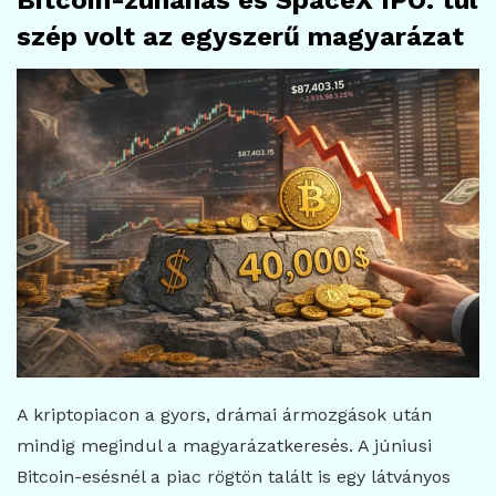
Bitcoin-zuhanás és SpaceX IPO: túl
szép volt az egyszerű magyarázat
A kriptopiacon a gyors, drámai ármozgások után
mindig megindul a magyarázatkeresés. A júniusi
Bitcoin-esésnél a piac rögtön talált is egy látványos