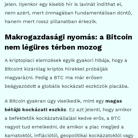
jelen. Ilyenkor egy kisebb hír is lavinát indíthat el,
nem azért, mert önmagában fundamentálisan döntő,
hanem mert rossz pillanatban érkezik.
Makrogazdasági nyomás: a Bitcoin
nem légüres térben mozog
A kriptopiaci elemzések egyik gyakori hibája, hogy a
Bitcoint kizárólag kriptós hírekkel próbálják
magyarázni. Pedig a BTC ma már erősen
beágyazódott a globális kockázati eszközök piacába.
A Bitcoin gyakran úgy viselkedik, mint egy
magas
bétájú kockázati eszköz
. Ez azt jelenti, hogy amikor
a befektetők kockázatvállalási kedve erős, a BTC
nagyot tud emelkedni, de amikor a piac megijed a
kamatoktól, inflációtól, geopolitikai kockázatoktól vagy