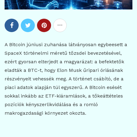
A Bitcoin júniusi zuhanása látványosan egybeesett a
SpaceX történelmi méretű tőzsdei bevezetésével,
ezért gyorsan elterjedt a magyarázat: a befektetők
eladták a BTC-t, hogy Elon Musk űripari óriásának
részvényeit vehessék meg. A történet csábító, de a
piaci adatok alapján túl egyszerű. A Bitcoin esését
sokkal inkább az ETF-kiáramlások, a tőkeáttételes
pozíciók kényszerlikvidálása és a romló
makrogazdasági környezet okozta.