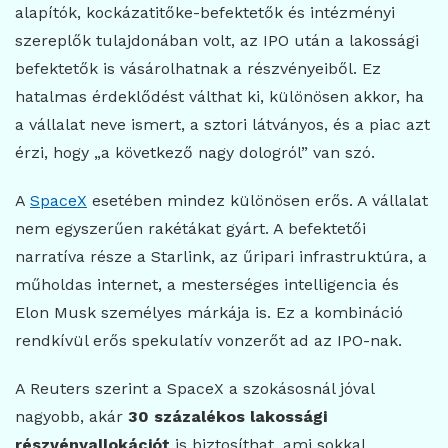
alapítók, kockázatitőke-befektetők és intézményi
szereplők tulajdonában volt, az IPO után a lakossági
befektetők is vásárolhatnak a részvényeiből. Ez
hatalmas érdeklődést válthat ki, különösen akkor, ha
a vállalat neve ismert, a sztori látványos, és a piac azt
érzi, hogy „a következő nagy dologról” van szó.
A
SpaceX
esetében mindez különösen erős. A vállalat
nem egyszerűen rakétákat gyárt. A befektetői
narratíva része a Starlink, az űripari infrastruktúra, a
műholdas internet, a mesterséges intelligencia és
Elon Musk személyes márkája is. Ez a kombináció
rendkívül erős spekulatív vonzerőt ad az IPO-nak.
A Reuters szerint a SpaceX a szokásosnál jóval
nagyobb, akár
30 százalékos lakossági
részvényallokációt
is biztosíthat, ami sokkal