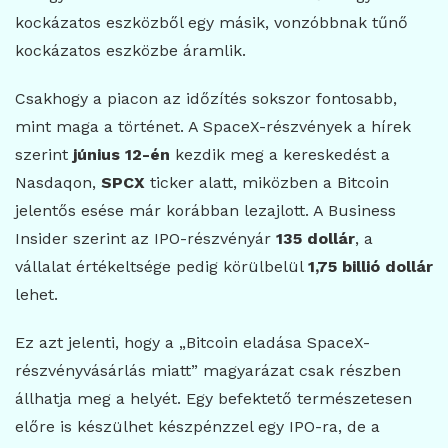
kockázatos eszközből egy másik, vonzóbbnak tűnő
kockázatos eszközbe áramlik.
Csakhogy a piacon az időzítés sokszor fontosabb,
mint maga a történet. A SpaceX-részvények a hírek
szerint
június 12-én
kezdik meg a kereskedést a
Nasdaqon,
SPCX
ticker alatt, miközben a Bitcoin
jelentős esése már korábban lezajlott. A Business
Insider szerint az IPO-részvényár
135 dollár
, a
vállalat értékeltsége pedig körülbelül
1,75 billió dollár
lehet.
Ez azt jelenti, hogy a „Bitcoin eladása SpaceX-
részvényvásárlás miatt” magyarázat csak részben
állhatja meg a helyét. Egy befektető természetesen
előre is készülhet készpénzzel egy IPO-ra, de a