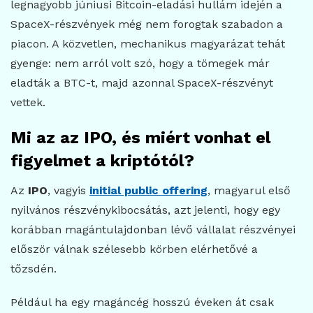
legnagyobb júniusi Bitcoin-eladási hullám idején a
SpaceX-részvények még nem forogtak szabadon a
piacon. A közvetlen, mechanikus magyarázat tehát
gyenge: nem arról volt szó, hogy a tömegek már
eladták a BTC-t, majd azonnal SpaceX-részvényt
vettek.
Mi az az IPO, és miért vonhat el
figyelmet a kriptótól?
Az
IPO
, vagyis
initial public offering
, magyarul első
nyilvános részvénykibocsátás, azt jelenti, hogy egy
korábban magántulajdonban lévő vállalat részvényei
először válnak szélesebb körben elérhetővé a
tőzsdén.
Például ha egy magáncég hosszú éveken át csak