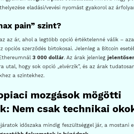
thelyezése eladási/vevési nyomást gyakorol az árfoly
max pain” szint?
az az ár, ahol a legtöbb opció értéktelenné válik – az
az opciós szerződés birtokosai. Jelenleg a Bitcoin eset
 Ethereumnál
3 000 dollár
. Az árak jelenleg
jelentősen
a utal, hogy sok opció „elvérzik”, és az árak tudatosa
khez a szintekhez.
topiaci mozgások mögötti
k: Nem csak technikai oko
ejáratok időszaka mindig feszültséggel jár, a mostani 