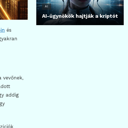
AI
AI-ügynökök hajtják a kriptót
oin
és
 gyakran
a vevőnek,
adott
gy addig
agy
zíciók