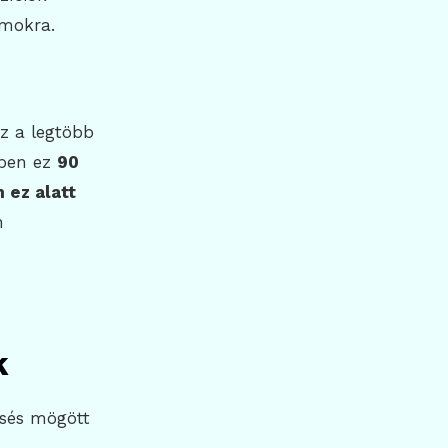
amokra.
az a legtöbb
ében ez
90
 ez alatt
n
k
esés mögött