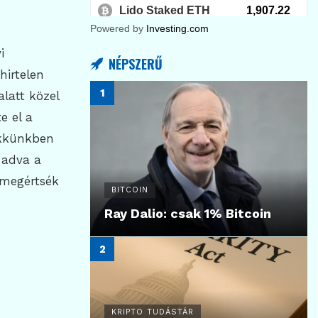
Powered by
Investing.com
i
NÉPSZERŰ
hirtelen
alatt közel
e el a
Cikkünkben
 adva a
 megértsék
BITCOIN
Ray Dalio: csak 1% Bitcoin
KRIPTO TUDÁSTÁR