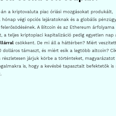
án a kriptovaluta piac óriási mozgásokat produkált,
hónap végi opciós lejáratoknak és a globális pénzügy
felerősödésének. A Bitcoin és az Ethereum árfolyama 
 a teljes kriptopiaci kapitalizáció pedig egyetlen nap 
llárral
csökkent. De mi áll a háttérben? Miért veszített
0 dolláros támaszt, és miért esik a legtöbb altcoin? 
 részletesen járjuk körbe a történteket, magyarázatot
galmakra is, hogy a kevésbé tapasztalt befektetők is
.