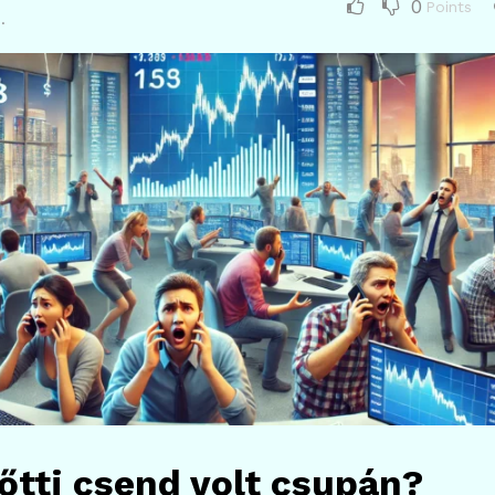
0
Points
.
lőtti csend volt csupán?