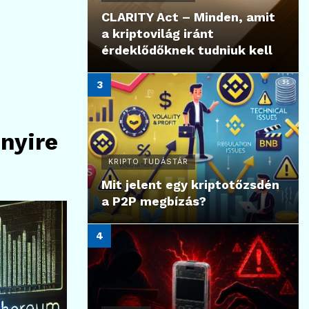
CLARITY Act – Minden, amit
a kriptovilág iránt
érdeklődőknek tudniuk kell
nnyire
KRIPTO TUDÁSTÁR
Mit jelent egy kriptotőzsdén
a P2P megbízás?