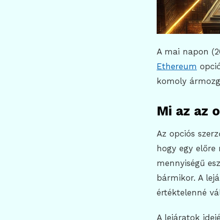
A mai napon (2
Ethereum
opció
komoly ármozgá
Mi az az o
Az opciós szerz
hogy egy előre
mennyiségű esz
bármikor. A lej
értéktelenné vá
A lejáratok ide