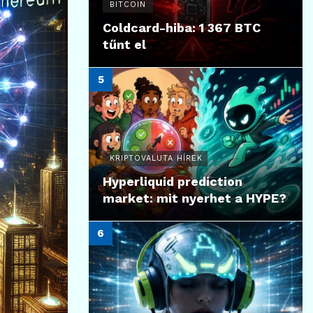
BITCOIN
Coldcard-hiba: 1 367 BTC
tűnt el
KRIPTOVALUTA HÍREK
Hyperliquid prediction
market: mit nyerhet a HYPE?