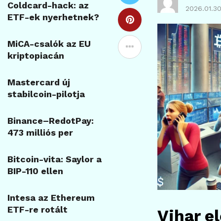
Coldcard-hack: az
2026.01.30
ETF-ek nyerhetnek?
MiCA-csalók az EU
kriptopiacán
Mastercard új
stabilcoin-pilotja
Binance–RedotPay:
473 milliós per
Bitcoin-vita: Saylor a
BIP-110 ellen
Intesa az Ethereum
ETF-re rotált
Vihar e