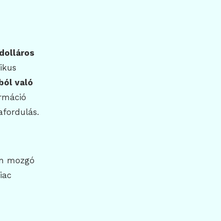
dolláros
ikus
ból való
ormáció
afordulás.
ban mozgó
iac