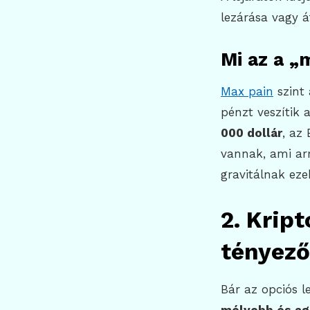
lezárása vagy á
Mi az a „
Max pain
szint 
pénzt veszítik 
000 dollár
, az
vannak, ami arr
gravitálnak eze
2. Krip
tényező
Bár az opciós l