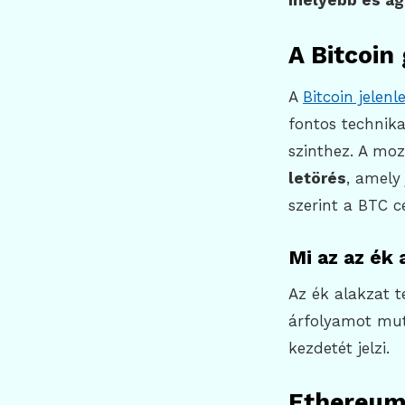
mélyebb és ag
A Bitcoin
A
Bitcoin jelenl
fontos technika
szinthez. A mo
letörés
, amely
szerint a BTC c
Mi az az ék 
Az ék alakzat 
árfolyamot mut
kezdetét jelzi.
Ethereum