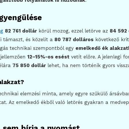
gasztóbb folyamatok is húzódnak
.
 gyengülése
eg
82 761 dollár
körül mozog, ezzel letörve az
84 592 
i támaszt, és közelít a
80 787 dolláros
következő krit
zgás technikai szempontból egy
emelkedő ék alakzat
 jellemzően
12–15%-os esést
vetít előre. A jelenlegi f
élára
75 850 dollár
lehet, ha nem történik gyors vissz
alakzat?
technikai elemzési minta, amely egyre szűkülő ársáv
at. Az emelkedő ékből való letörés gyakran a medvep
 sem bírja a nyomást