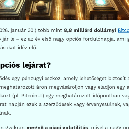
026. január 30.) több mint
8,8 milliárd dollárnyi
Bitc
 jár le – ez az év első nagy opciós fordulónapja, ami
sokat idéz elő.
pciós lejárat?
ődés egy pénzügyi eszköz, amely lehetőséget biztosít 
 meghatározott áron megvásároljon vagy eladjon egy 
közt (pl. Bitcoin-t) egy meghatározott időpontban va
árat napján ezek a szerződések vagy érvényesülnek, v
lnak.
jén gyakran
megnő a piaci volatilitás
, mivel a nagy po