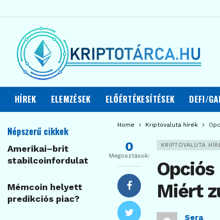
HÍREK
ELEMZÉSEK
ELŐÉRTÉKESÍTÉSEK
DEFI/GA
Home
Kriptovaluta hírek
Opc
Népszerű cikkek
0
KRIPTOVALUTA HÍR
Amerikai–brit
Megosztások:
stabilcoinfordulat
Opciós 
Miért z
Mémcoin helyett
predikciós piac?
Sera