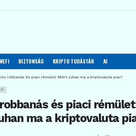
MEFI
BIZTONSÁG
KRIPTO TUDÁSTÁR
AI
iós robbanás és piaci rémület: Miért zuhan ma a kriptovaluta piac?
EK
robbanás és piaci rémület
uhan ma a kriptovaluta pi