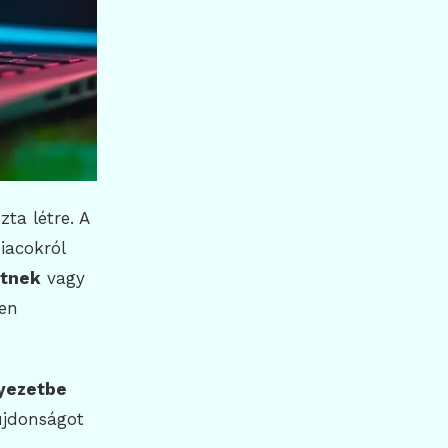
ta létre. A
iacokról
tnek
vagy
len
nyezetbe
újdonságot