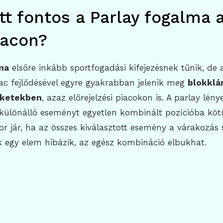
tt fontos a Parlay fogalma 
iacon?
ma
elsőre inkább sportfogadási kifejezésnek tűnik, de 
ac fejlődésével egyre gyakrabban jelenik meg
blokklá
rketekben
, azaz előrejelzési piacokon is. A parlay lény
 különálló eseményt egyetlen kombinált pozícióba köt
 jár, ha az összes kiválasztott esemény a várakozás 
ak egy elem hibázik, az egész kombináció elbukhat.