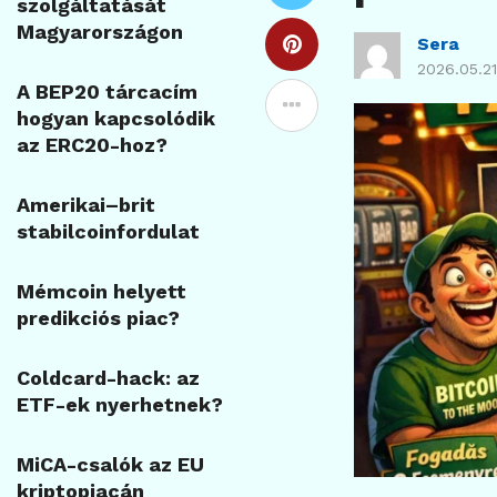
szolgáltatását
Magyarországon
Sera
2026.05.21
A BEP20 tárcacím
hogyan kapcsolódik
az ERC20-hoz?
Amerikai–brit
stabilcoinfordulat
Mémcoin helyett
predikciós piac?
Coldcard-hack: az
ETF-ek nyerhetnek?
MiCA-csalók az EU
kriptopiacán