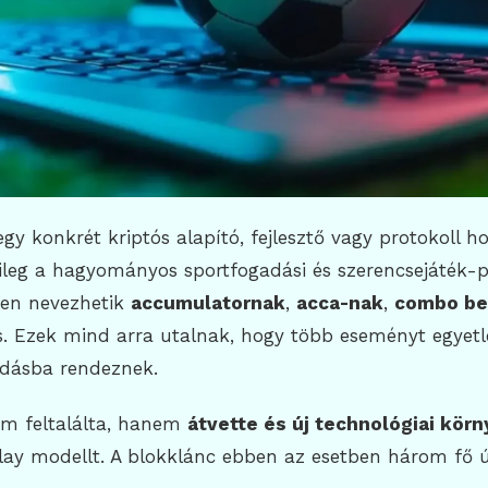
gy konkrét kriptós alapító, fejlesztő vagy protokoll hoz
ileg a hagyományos sportfogadási és szerencsejáték-p
ven nevezhetik
accumulatornak
,
acca-nak
,
combo be
s. Ezek mind arra utalnak, hogy több eseményt egyet
dásba rendeznek.
em feltalálta, hanem
átvette és új technológiai kör
lay modellt. A blokklánc ebben az esetben három fő 