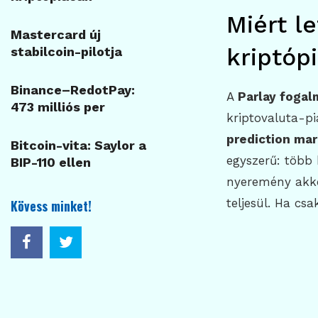
Miért le
Mastercard új
kriptóp
stabilcoin-pilotja
Binance–RedotPay:
A
Parlay fogal
473 milliós per
kriptovaluta-pi
prediction ma
Bitcoin-vita: Saylor a
egyszerű: több
BIP-110 ellen
nyeremény akkor
teljesül. Ha cs
Kövess minket!