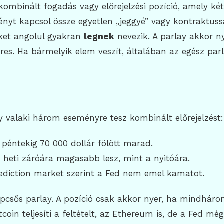
ombinált fogadás vagy előrejelzési pozíció, amely ké
nyt kapcsol össze egyetlen „jeggyé” vagy kontraktuss
ket angolul gyakran
legnek
nevezik. A parlay akkor ny
res. Ha bármelyik elem veszít, általában az egész par
:
y valaki három eseményre tesz kombinált előrejelzést:
a péntekig 70 000 dollár fölött marad.
heti záróára magasabb lesz, mint a nyitóára.
ediction market szerint a Fed nem emel kamatot.
csős parlay. A pozíció csak akkor nyer, ha mindhárom
itcoin teljesíti a feltételt, az Ethereum is, de a Fed m