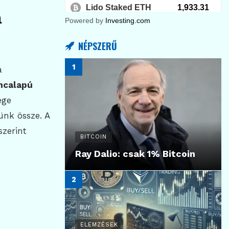
a
Powered by
Investing.com
NÉPSZERŰ
a
ncalapú
ege
ünk össze. A
szerint
BITCOIN
Ray Dalio: csak 1% Bitcoin
ELEMZÉSEK