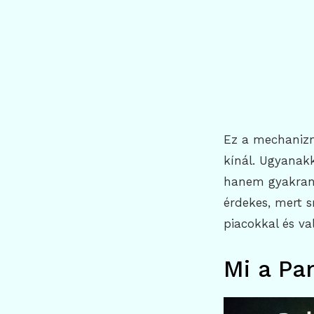
Ez a mechanizm
kínál. Ugyanakk
hanem gyakran 
érdekes, mert s
piacokkal és va
Mi a Pa