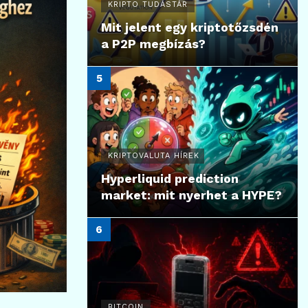
KRIPTO TUDÁSTÁR
Mit jelent egy kriptotőzsdén
a P2P megbízás?
KRIPTOVALUTA HÍREK
Hyperliquid prediction
market: mit nyerhet a HYPE?
BITCOIN