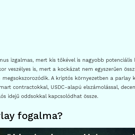
us izgalmas, mert kis tőkével is nagyobb potenciáli
or veszélyes is, mert a kockázat nem egyszerűen össz
megsokszorozódik. A kriptós környezetben a parlay 
mart contractokkal, USDC-alapú elszámolással, decent
lós idejű oddsokkal kapcsolódhat össze.
rlay fogalma?