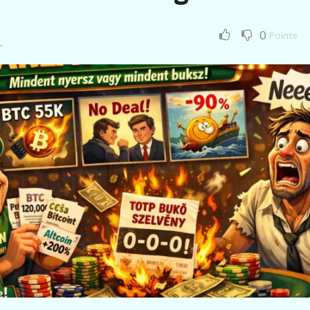
0
Points
.