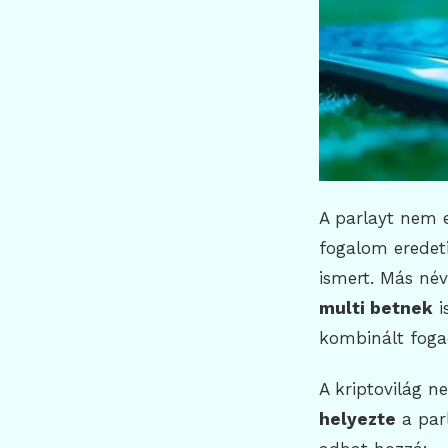
A parlayt nem e
fogalom eredet
ismert. Más né
multi betnek
i
kombinált foga
A kriptovilág n
helyezte
a par