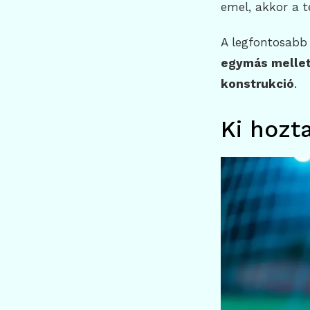
emel, akkor a te
A legfontosabb
egymás mellet
konstrukció
.
Ki hozt