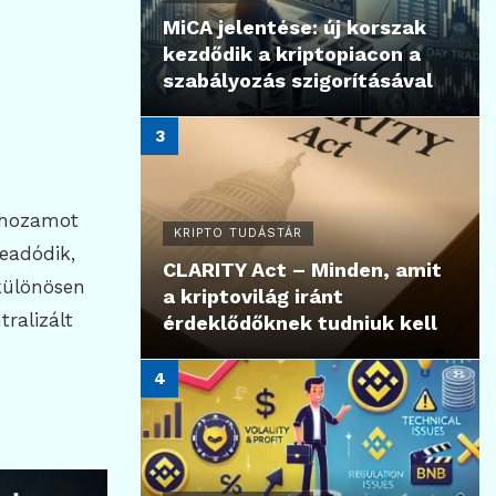
MiCA jelentése: új korszak
kezdődik a kriptopiacon a
szabályozás szigorításával
s hozamot
KRIPTO TUDÁSTÁR
eadódik,
CLARITY Act – Minden, amit
különösen
a kriptovilág iránt
ralizált
érdeklődőknek tudniuk kell