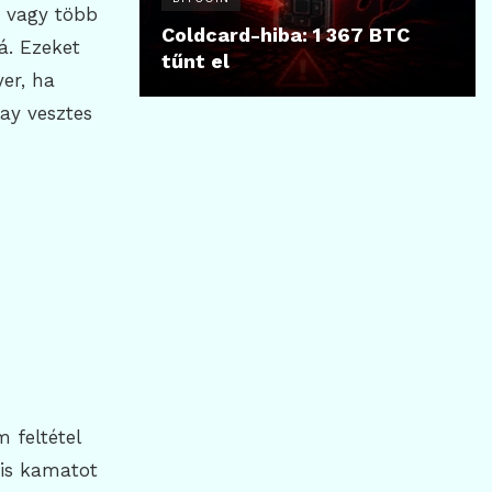
t vagy több
Coldcard-hiba: 1 367 BTC
á. Ezeket
tűnt el
er, ha
lay vesztes
 feltétel
égis kamatot