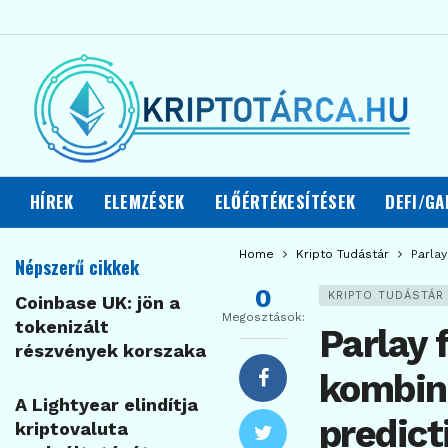
HÍREK
ELEMZÉSEK
ELŐÉRTÉKESÍTÉSEK
DEFI/GA
Home
Kripto Tudástár
Parla
Népszerű cikkek
0
KRIPTO TUDÁSTÁR
Coinbase UK: jön a
Megosztások:
tokenizált
Parlay 
részvények korszaka
kombiná
A Lightyear elindítja
predict
kriptovaluta