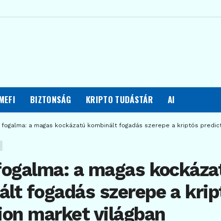
MEFI
BIZTONSÁG
KRIPTO TUDÁSTÁR
AI
y fogalma: a magas kockázatú kombinált fogadás szerepe a kriptós predict
fogalma: a magas kockáza
lt fogadás szerepe a krip
ion market világban