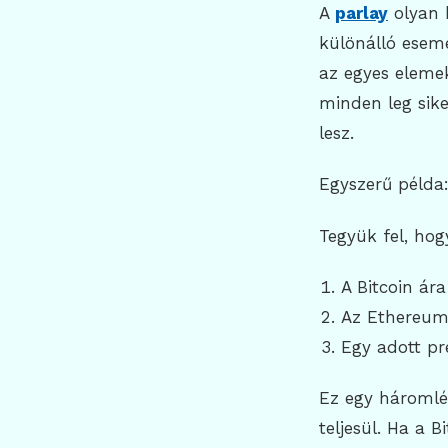
A
parlay
olyan k
különálló esemé
az egyes eleme
minden leg sike
lesz.
Egyszerű példa
Tegyük fel, hog
A Bitcoin ár
Az Ethereum 
Egy adott pr
Ez egy háromlép
teljesül. Ha a B