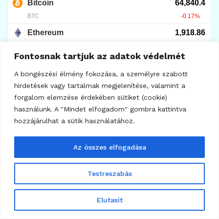
BVNK fogalma: miért ér sok
milliárd dollárt?
2026.08.04.
8
Fontosnak tartjuk az adatok védelmét
A böngészési élmény fokozása, a személyre szabott
hirdetések vagy tartalmak megjelenítése, valamint a
forgalom elemzése érdekében sütiket (cookie)
használunk. A "Mindet elfogadom" gombra kattintva
hozzájárulhat a sütik használatához.
Az összes elfogadása
Testreszabás
8
Elutasít
KRIPTOVALUTA HÍREK
Nvidia: jön a nagy teszt