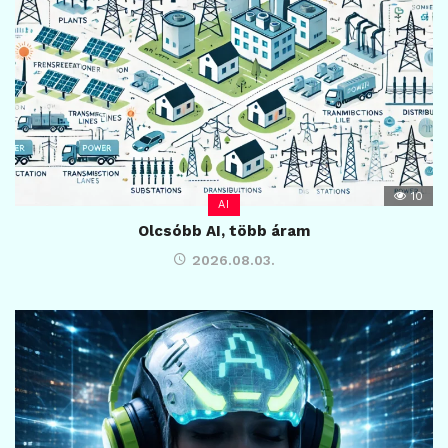
10
AI
Olcsóbb AI, több áram
2026.08.03.