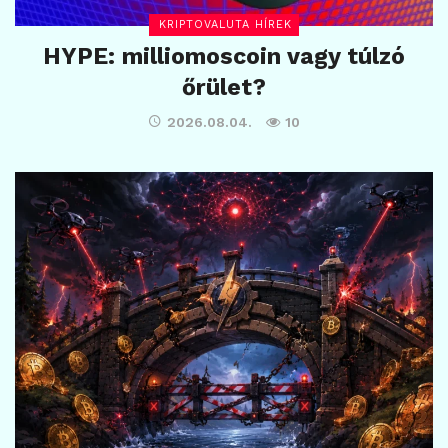
KRIPTOVALUTA HÍREK
HYPE: milliomoscoin vagy túlzó
őrület?
2026.08.04.
10