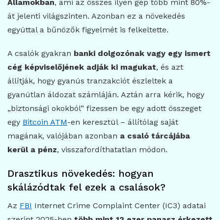
Államokban
, ami az összes ilyen gép több mint 80%-
át jelenti világszinten. Azonban ez a növekedés
egyúttal a bűnözők figyelmét is felkeltette.
A csalók gyakran
banki dolgozónak vagy egy ismert
cég képviselőjének adják ki magukat
, és azt
állítják, hogy gyanús tranzakciót észleltek a
gyanútlan áldozat számláján. Aztán arra kérik, hogy
„biztonsági okokból” fizessen be egy adott összeget
egy
Bitcoin ATM
-en keresztül – állítólag saját
magának, valójában azonban
a csaló tárcájába
kerül a pénz
, visszafordíthatatlan módon.
Drasztikus növekedés: hogyan
skálázódtak fel ezek a csalások?
Az
FBI
Internet Crime Complaint Center (IC3) adatai
szerint 2025-ben
több mint 12 ezer panasz érkezett