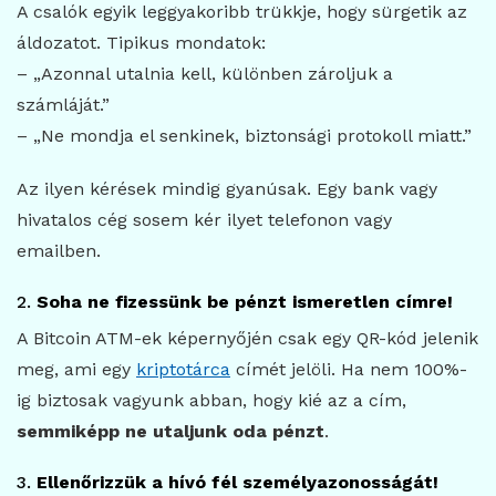
A csalók egyik leggyakoribb trükkje, hogy sürgetik az
áldozatot. Tipikus mondatok:
– „Azonnal utalnia kell, különben zároljuk a
számláját.”
– „Ne mondja el senkinek, biztonsági protokoll miatt.”
Az ilyen kérések mindig gyanúsak. Egy bank vagy
hivatalos cég sosem kér ilyet telefonon vagy
emailben.
2.
Soha ne fizessünk be pénzt ismeretlen címre!
A Bitcoin ATM-ek képernyőjén csak egy QR-kód jelenik
meg, ami egy
kriptotárca
címét jelöli. Ha nem 100%-
ig biztosak vagyunk abban, hogy kié az a cím,
semmiképp ne utaljunk oda pénzt
.
3.
Ellenőrizzük a hívó fél személyazonosságát!