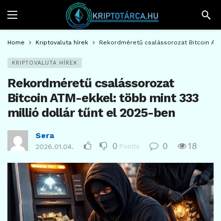
Home
Kriptovaluta hírek
Rekordméretű csalássorozat Bitcoin ATM-
KRIPTOVALUTA HÍREK
Rekordméretű csalássorozat
Bitcoin ATM-ekkel: több mint 333
millió dollár tűnt el 2025-ben
Sera
0
0
18
Points
2026.01.04.