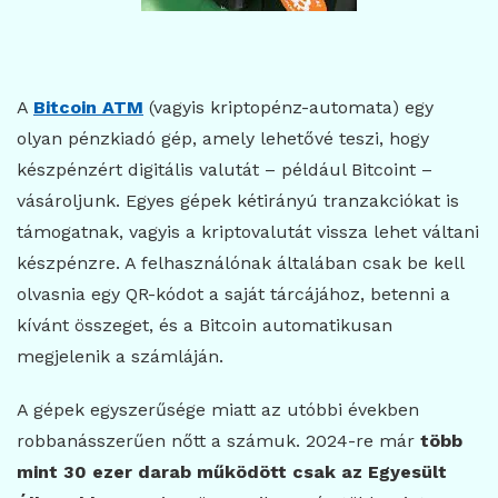
A
Bitcoin ATM
(vagyis kriptopénz-automata) egy
olyan pénzkiadó gép, amely lehetővé teszi, hogy
készpénzért digitális valutát – például Bitcoint –
vásároljunk. Egyes gépek kétirányú tranzakciókat is
támogatnak, vagyis a kriptovalutát vissza lehet váltani
készpénzre. A felhasználónak általában csak be kell
olvasnia egy QR-kódot a saját tárcájához, betenni a
kívánt összeget, és a Bitcoin automatikusan
megjelenik a számláján.
A gépek egyszerűsége miatt az utóbbi években
robbanásszerűen nőtt a számuk. 2024-re már
több
mint 30 ezer darab működött csak az Egyesült