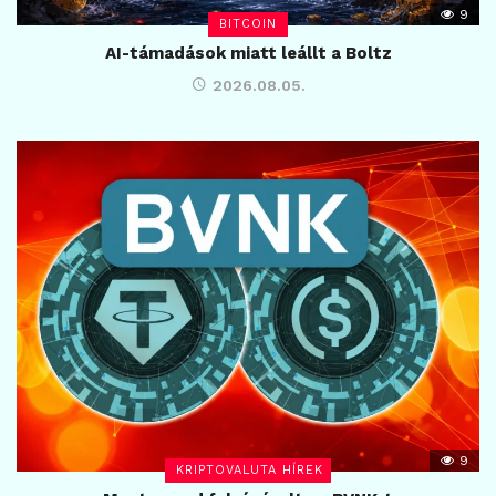
9
BITCOIN
AI-támadások miatt leállt a Boltz
2026.08.05.
9
KRIPTOVALUTA HÍREK