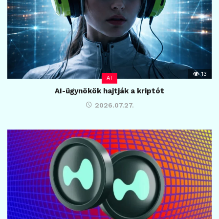
13
AI
AI-ügynökök hajtják a kriptót
2026.07.27.