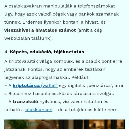
A csalók gyakran manipulálják a telefonszámokat
úgy, hogy azok valódi cégek vagy bankok számának
tűnnek. Érdemes ilyenkor bontani a hívást, és
visszahívni a hivatalos számot
(amit a cég
weboldalán találunk).
4.
Képzés, edukáció, tájékoztatás
A kriptovaluták világa komplex, és a csalók pont erre
játszanak. Fontos, hogy az emberek tisztában
legyenek az alapfogalmakkal. Például:
– A
kriptotárca
(wallet)
egy digitális „pénztárca”, ami
a Bitcoinhoz hasonló eszközök tárolására szolgál.
– A
tranzakció
nyilvános, visszavonhatatlan és
látható a
blokkláncon
– de a tulajdonos kiléte nem.