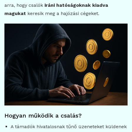
arra, hogy csalók
iráni hatóságoknak kiadva
magukat
keresik meg a hajózási cégeket.
Hogyan működik a csalás?
A támadók hivatalosnak tűnő üzeneteket küldenek