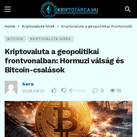
Home
Kriptovaluta hírek
Kriptovaluta a geopolitikai frontvonalba
BITCOIN
KRIPTOVALUTA HÍREK
Kriptovaluta a geopolitikai
frontvonalban: Hormuzi válság és
Bitcoin-csalások
Sera
0
0
16
Points
2026.04.21.