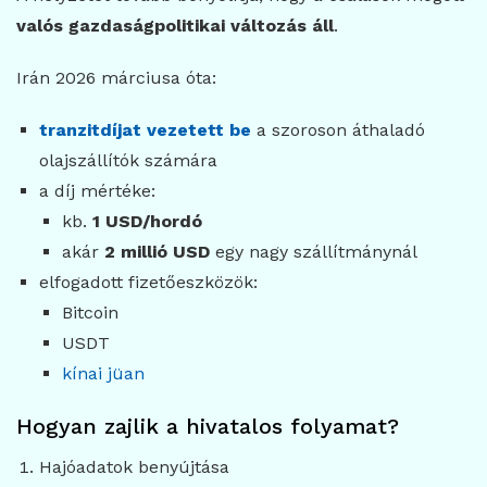
valós gazdaságpolitikai változás áll
.
Irán 2026 márciusa óta:
tranzitdíjat vezetett be
a szoroson áthaladó
olajszállítók számára
a díj mértéke:
kb.
1 USD/hordó
akár
2 millió USD
egy nagy szállítmánynál
elfogadott fizetőeszközök:
Bitcoin
USDT
kínai jüan
Hogyan zajlik a hivatalos folyamat?
Hajóadatok benyújtása