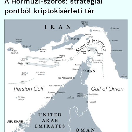
A Hormuzi-szoros: stratégiai
pontból kriptokísérleti tér