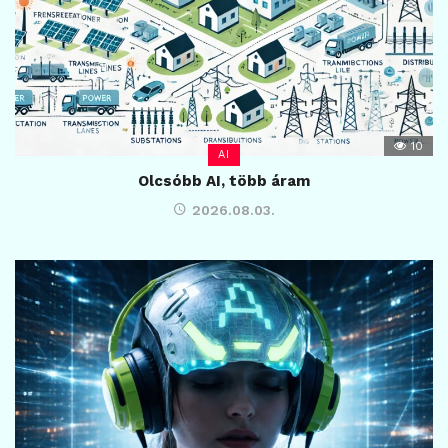
10
AI
Olcsóbb AI, több áram
2026.08.03.