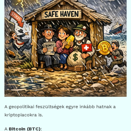
A geopolitikai feszültségek egyre inkább hatnak a
kriptopiacokra is.
A
Bitcoin (BTC)
: