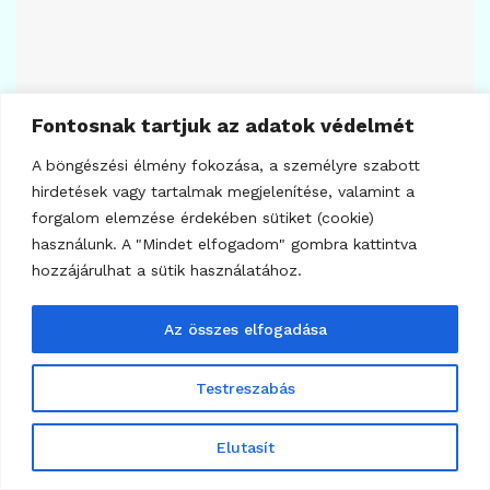
Fontosnak tartjuk az adatok védelmét
8
A böngészési élmény fokozása, a személyre szabott
KRIPTOVALUTA HÍREK
hirdetések vagy tartalmak megjelenítése, valamint a
ADA és HYPE a Bitcoin előtt
forgalom elemzése érdekében sütiket (cookie)
2026.08.04.
használunk. A "Mindet elfogadom" gombra kattintva
hozzájárulhat a sütik használatához.
Az összes elfogadása
Testreszabás
Elutasít