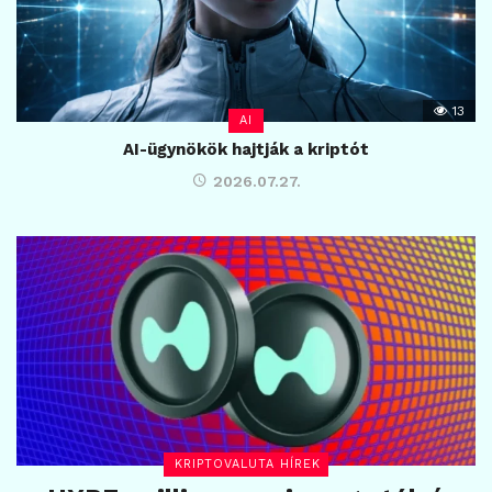
13
AI
AI-ügynökök hajtják a kriptót
2026.07.27.
KRIPTOVALUTA HÍREK