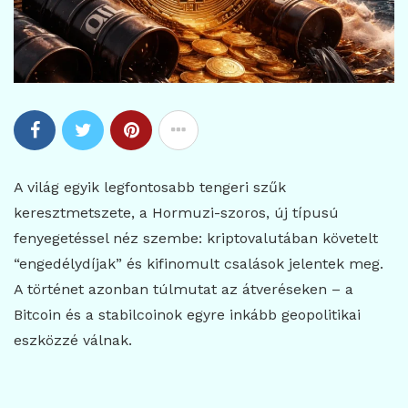
A világ egyik legfontosabb tengeri szűk
keresztmetszete, a Hormuzi-szoros, új típusú
fenyegetéssel néz szembe: kriptovalutában követelt
“engedélydíjak” és kifinomult csalások jelentek meg.
A történet azonban túlmutat az átveréseken – a
Bitcoin és a stabilcoinok egyre inkább geopolitikai
eszközzé válnak.