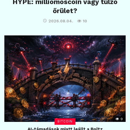
HYPE: milliomoscoin vagy túlzó
őrület?
2026.08.04.
10
9
BITCOIN
AI-támadások miatt leállt a Boltz