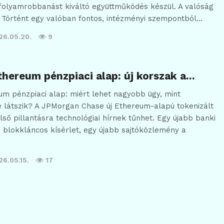
folyamrobbanást kiváltó együttműködés készül. A valóság
 Történt egy valóban fontos, intézményi szempontból…
26.05.20.
9
hereum pénzpiaci alap: új korszak a…
m pénzpiaci alap: miért lehet nagyobb ügy, mint
 látszik? A JPMorgan Chase új Ethereum-alapú tokenizált
lső pillantásra technológiai hírnek tűnhet. Egy újabb banki
 blokkláncos kísérlet, egy újabb sajtóközlemény a
26.05.15.
17