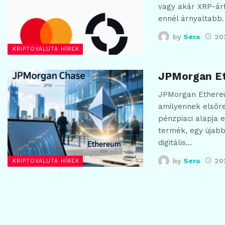
vagy akár XRP-ár
ennél árnyaltabb.
by
Sera
20
KRIPTOVALUTA HÍREK
JPMorgan Et
JPMorgan Ethereu
amilyennek elsőre
pénzpiaci alapja e
termék, egy újabb
digitális…
by
Sera
20
KRIPTOVALUTA HÍREK