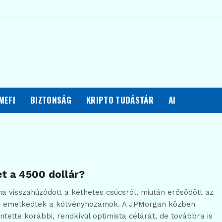
MEFI
BIZTONSÁG
KRIPTO TUDÁSTÁR
AI
et a 4500 dollár?
a visszahúzódott a kéthetes csúcsról, miután erősödött az
és emelkedtek a kötvényhozamok. A JPMorgan közben
ntette korábbi, rendkívül optimista célárát, de továbbra is