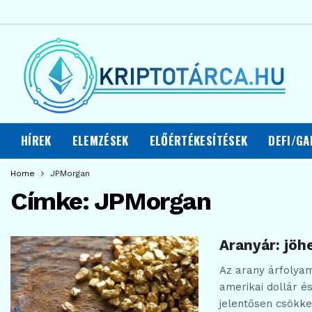
HÍREK
ELEMZÉSEK
ELŐÉRTÉKESÍTÉSEK
DEFI/GA
Home
JPMorgan
Címke:
JPMorgan
Aranyár: jöh
Az arany árfolyam
amerikai dollár 
jelentősen csökke