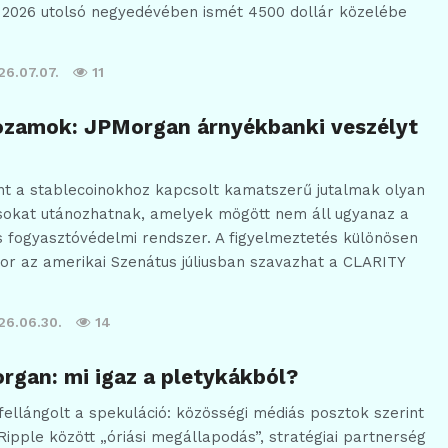
y 2026 utolsó negyedévében ismét 4500 dollár közelébe
26.07.07.
11
ozamok: JPMorgan árnyékbanki veszélyt
nt a stablecoinokhoz kapcsolt kamatszerű jutalmak olyan
ásokat utánozhatnak, amelyek mögött nem áll ugyanaz a
 és fogyasztóvédelmi rendszer. A figyelmeztetés különösen
or az amerikai Szenátus júliusban szavazhat a CLARITY
26.06.30.
14
gan: mi igaz a pletykákból?
 fellángolt a spekuláció: közösségi médiás posztok szerint
ipple között „óriási megállapodás”, stratégiai partnerség