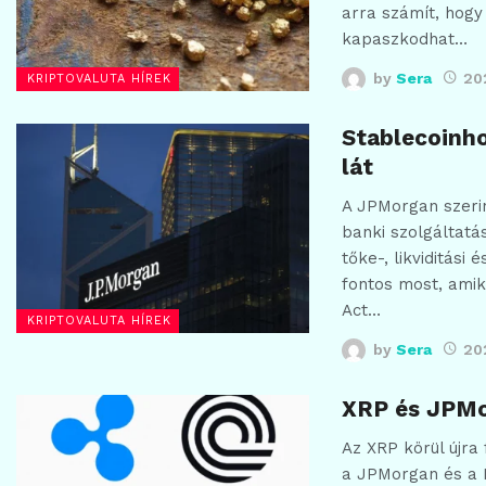
arra számít, hog
kapaszkodhat…
by
Sera
20
KRIPTOVALUTA HÍREK
Stablecoinh
lát
A JPMorgan szeri
banki szolgáltat
tőke-, likviditási
fontos most, amik
Act…
KRIPTOVALUTA HÍREK
by
Sera
20
XRP és JPMor
Az XRP körül újra
a JPMorgan és a R