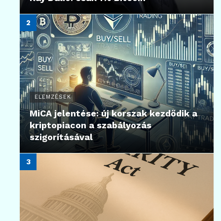
ELEMZÉSEK
MiCA jelentése: új korszak kezdődik a
kriptopiacon a szabályozás
szigorításával