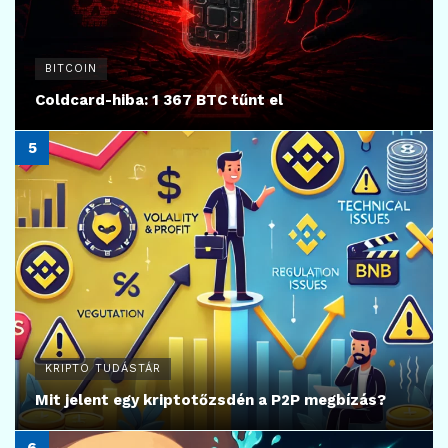
BITCOIN
Coldcard-hiba: 1 367 BTC tűnt el
KRIPTO TUDÁSTÁR
Mit jelent egy kriptotőzsdén a P2P megbízás?