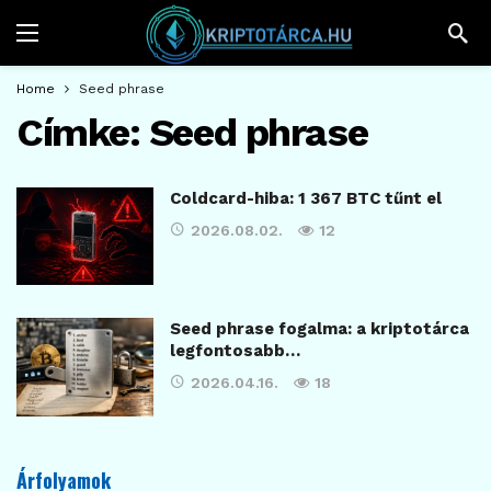
Home
Seed phrase
Címke:
Seed phrase
Coldcard-hiba: 1 367 BTC tűnt el
2026.08.02.
12
Seed phrase fogalma: a kriptotárca
legfontosabb…
2026.04.16.
18
Árfolyamok