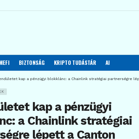
MEFI
BIZTONSÁG
KRIPTO TUDÁSTÁR
AI
lendületet kap a pénzügyi blokklánc: a Chainlink stratégiai partnerségre l
EK
ületet kap a pénzügyi
nc: a Chainlink stratégiai
ségre lépett a Canton