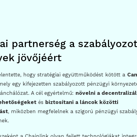
iai partnerség a szabályozot
ek jövőjéért
elentette, hogy stratégiai együttműködést kötött a
Can
mely egy kifejezetten szabályozott pénzügyi környezet
lánchálózat. A cél egyértelmű:
növelni a decentralizál
lehetőségeket
és
biztosítani a láncok közötti
tást
, miközben megfelelnek a szigorú pénzügyi szabál
nek.
szeként a Chainlink olyan fejlett technológiákat integ