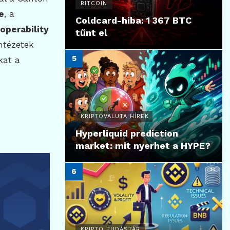
BITCOIN
e
, a
Coldcard-hiba: 1 367 BTC
operability
tűnt el
ntézetek
kat a
KRIPTOVALUTA HÍREK
Hyperliquid prediction
market: mit nyerhet a HYPE?
KRIPTO TUDÁSTÁR