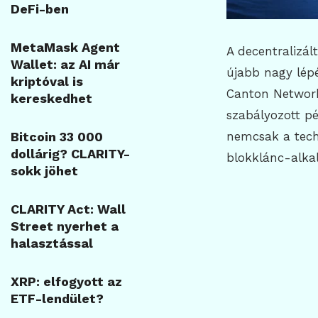
DeFi-ben
MetaMask Agent
A decentralizál
Wallet: az AI már
újabb nagy lép
kriptóval is
Canton Networkk
kereskedhet
szabályozott pé
Bitcoin 33 000
nemcsak a tech
dollárig? CLARITY-
blokklánc-alkal
sokk jöhet
CLARITY Act: Wall
Street nyerhet a
halasztással
XRP: elfogyott az
ETF-lendület?