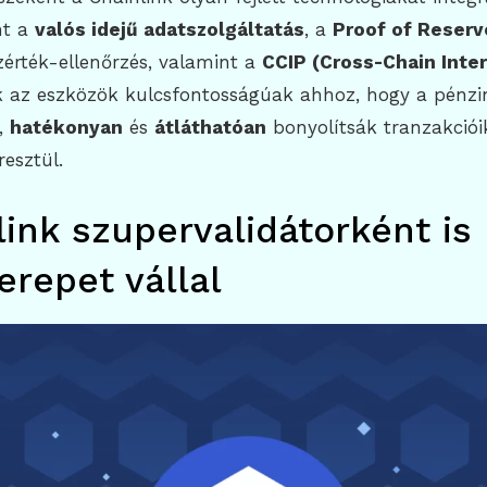
nt a
valós idejű adatszolgáltatás
, a
Proof of Reserv
érték-ellenőrzés, valamint a
CCIP (Cross-Chain Inter
k az eszközök kulcsfontosságúak ahhoz, hogy a pénzi
,
hatékonyan
és
átláthatóan
bonyolítsák tranzakciói
esztül.
link szupervalidátorként is
erepet vállal