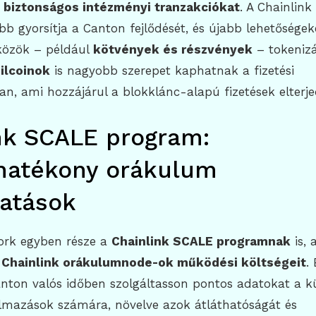
 biztonságos intézményi tranzakciókat
. A Chainlink
b gyorsítja a Canton fejlődését, és újabb lehetőségek
közök – például
kötvények és részvények
– tokenizá
ilcoinok
is nagyobb szerepet kaphatnak a fizetési
an, ami hozzájárul a blokklánc-alapú fizetések elterj
nk SCALE program:
hatékony orákulum
tatások
ork egyben része a
Chainlink SCALE programnak
is, 
 Chainlink orákulumnode-ok működési költségeit
.
anton valós időben szolgáltasson pontos adatokat a k
lmazások számára, növelve azok átláthatóságát és