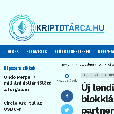
HÍREK
ELEMZÉSEK
ELŐÉRTÉKESÍTÉSEK
DEFI/GA
Home
Kriptovaluta hírek
Új 
Népszerű cikkek
0
KRIPTOVALUTA HÍR
Ondo Perps: 7
Megosztások:
milliárd dollár fölött
Új lend
a forgalom
blokklá
Circle Arc: túl az
partner
USDC-n