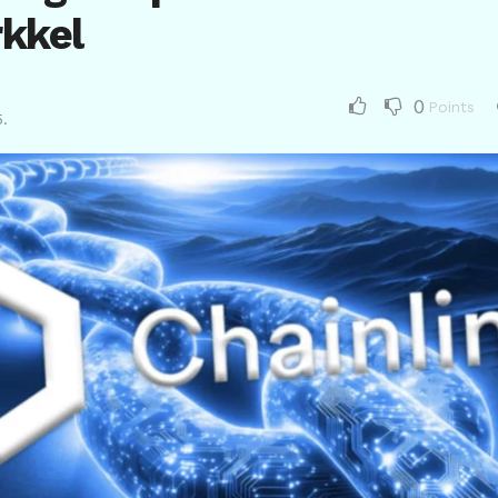
kkel
0
Points
.