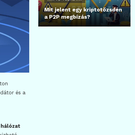
Mit jelent egy kriptotőzsdén
a P2P megbízás?
ton
idátor és a
 hálózat