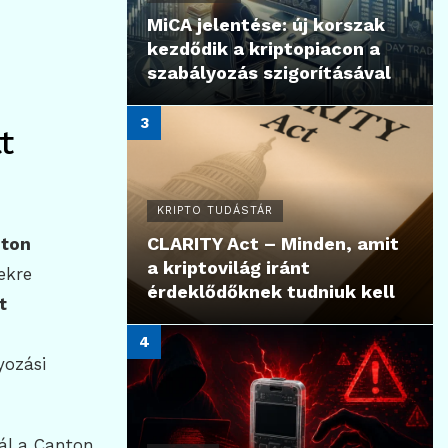
MiCA jelentése: új korszak
kezdődik a kriptopiacon a
szabályozás szigorításával
t
KRIPTO TUDÁSTÁR
CLARITY Act – Minden, amit
ton
a kriptovilág iránt
ekre
érdeklődőknek tudniuk kell
t
yozási
rál a Canton