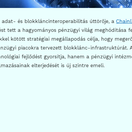
t adat- és blokkláncinteroperabilitás úttörője, a
Chainl
ést tett a hagyományos pénzügyi világ meghódítása fe
el kötött stratégiai megállapodás célja, hogy megerő
nzügyi piacokra tervezett blokklánc-infrastruktúrát. 
nológiai fejlődést gyorsítja, hanem a pénzügyi intéz
mazásainak elterjedését is új szintre emeli.