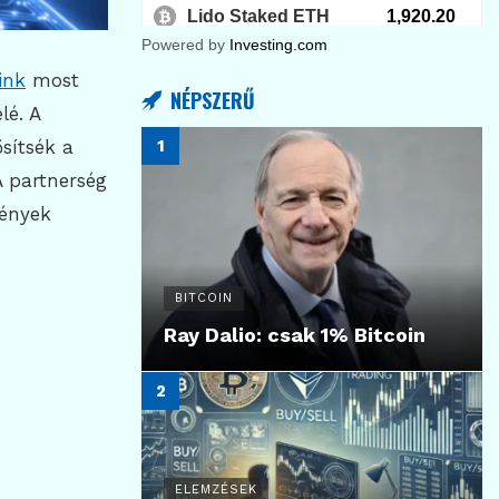
Powered by
Investing.com
ink
most
NÉPSZERŰ
lé. A
sítsék a
A partnerség
mények
BITCOIN
Ray Dalio: csak 1% Bitcoin
ELEMZÉSEK