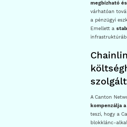
megbízható és
várhatóan továb
a pénzügyi esz
Emellett a
stab
infrastruktúráb
Chainli
költség
szolgál
A Canton Netw
kompenzálja a
teszi, hogy a C
blokklánc-alka