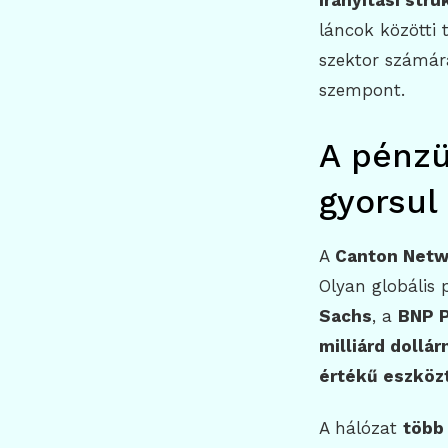
irányítási stru
láncok közötti 
szektor számár
szempont.
A pénzü
gyorsul
A
Canton Netw
Olyan globális 
Sachs
, a
BNP P
milliárd dollá
értékű eszköz
A hálózat
több 