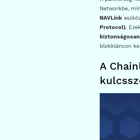
Networkbe, mi
NAVLink
eszköz
Protocol)
. Eze
biztonságosan
blokkláncon ker
A Chain
kulcssz