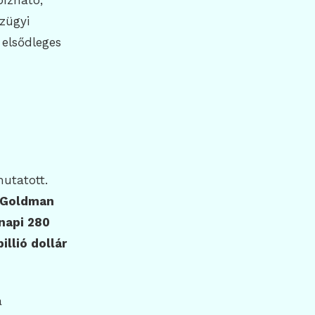
bízható,
zügyi
elsődleges
utatott.
Goldman
napi 280
billió dollár
a