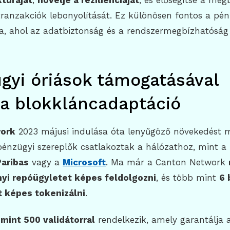
ktúráját
,
növelje a rezilienciáját
, és elősegítse a meg
tranzakciók lebonyolítását. Ez különösen fontos a pén
a, ahol az adatbiztonság és a rendszermegbízhatóság 
gyi óriások támogatásával
 a blokkláncadaptáció
ork
2023 májusi indulása óta lenyűgöző növekedést m
pénzügyi szereplők csatlakoztak a hálózathoz, mint a
aribas
vagy a
Microsoft
. Ma már a Canton Network
rnyi repóügyletet képes feldolgozni
, és több mint
6 
t képes tokenizálni
.
mint 500 validátorral
rendelkezik, amely garantálja 