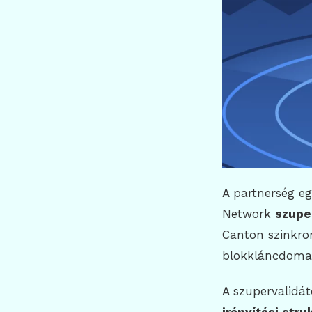
A partnerség e
Network
szupe
Canton szinkron
blokkláncdoma
A szupervalidát