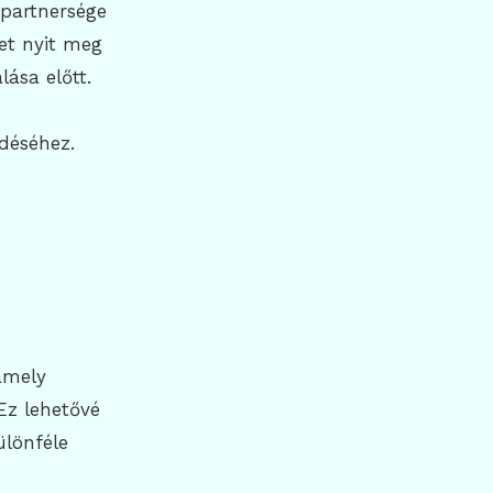
 partnersége
et nyit meg
lása előtt.
edéséhez.
amely
 Ez lehetővé
ülönféle