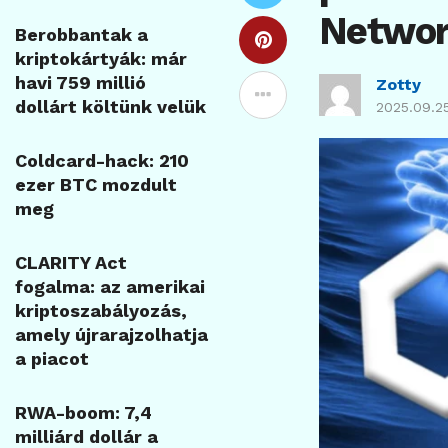
Networ
Berobbantak a
kriptokártyák: már
havi 759 millió
Zotty
dollárt költünk velük
2025.09.25
Coldcard-hack: 210
ezer BTC mozdult
meg
CLARITY Act
fogalma: az amerikai
kriptoszabályozás,
amely újrarajzolhatja
a piacot
RWA-boom: 7,4
milliárd dollár a