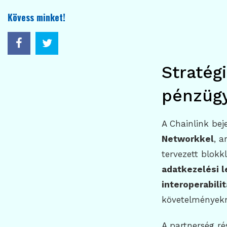
Kövess minket!
Stratég
pénzügy
A Chainlink bej
Networkkel
, a
tervezett blokk
adatkezelési 
interoperabili
követelmények
A partnerség ré