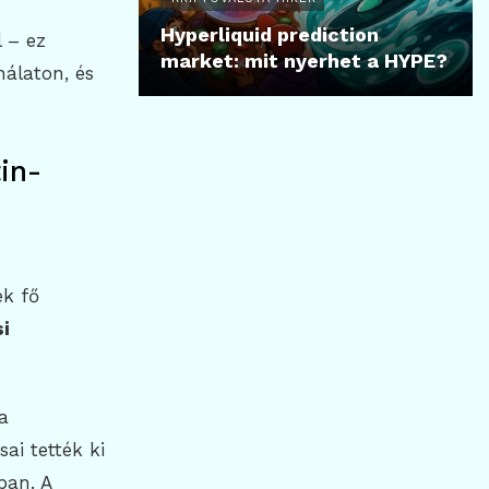
Hyperliquid prediction
l – ez
market: mit nyerhet a HYPE?
nálaton, és
in-
ek fő
i
a
ai tették ki
ban. A