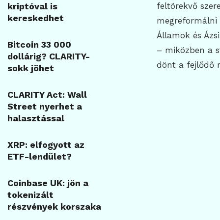
kriptóval is
feltörekvő szer
kereskedhet
megreformálni 
Államok és Ázsi
Bitcoin 33 000
– miközben a st
dollárig? CLARITY-
dönt a fejlődő 
sokk jöhet
CLARITY Act: Wall
Street nyerhet a
halasztással
XRP: elfogyott az
ETF-lendület?
Coinbase UK: jön a
tokenizált
részvények korszaka