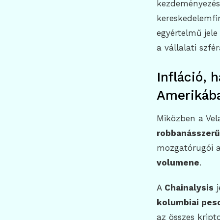
kezdeményezésb
kereskedelemfin
egyértelmű jele
a vállalati szfé
Infláció, 
Amerikáb
Miközben a Vela
robbanásszerűe
mozgatórugói 
volumene
.
A
Chainalysis
j
kolumbiai pes
az összes kript