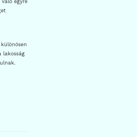
 való egyre
get
, különösen
a lakosság
ulnak.