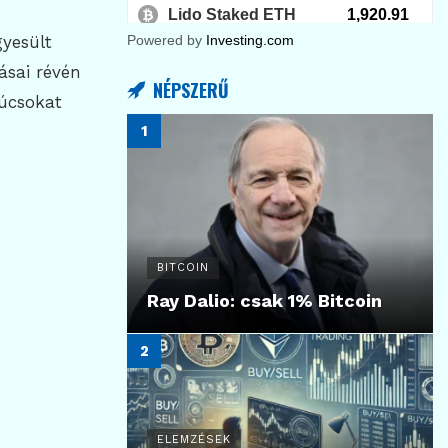
gyesült
Powered by
Investing.com
ásai révén
NÉPSZERŰ
súcsokat
BITCOIN
Ray Dalio: csak 1% Bitcoin
ELEMZÉSEK