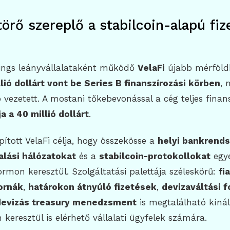
törő szereplő a stabilcoin-alapú fi
dings leányvállalataként működő
VelaFi
újabb mérföld
lió dollárt vont be Series B finanszírozási körben
, 
 vezetett. A mostani tőkebevonással a cég teljes finan
 a 40 millió dollárt
.
ított VelaFi célja, hogy összekösse a
helyi bankrend
alási hálózatokat
és a
stabilcoin-protokollokat
egye
rmon keresztül. Szolgáltatási palettája széleskörű:
fi
ornák
,
határokon átnyúló fizetések
,
devizaváltási 
evizás treasury menedzsment
is megtalálható kíná
keresztül is elérhető vállalati ügyfelek számára.