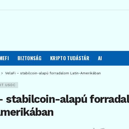
MEFI
BIZTONSÁG
KRIPTO TUDÁSTÁR
AI
VelaFi – stabilcoin-alapú forradalom Latin-Amerikában
DT USDC
– stabilcoin-alapú forrad
Amerikában