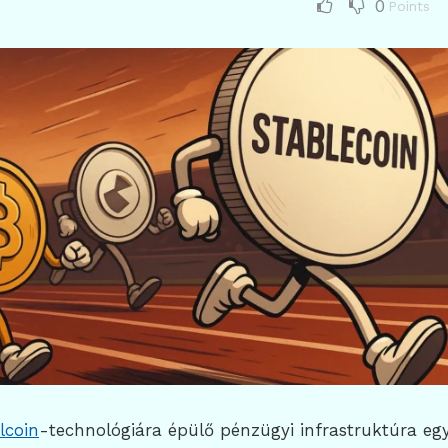
0
Points
lcoin
-technológiára épülő pénzügyi infrastruktúra egy