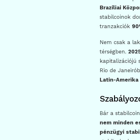
Brazíliai Közp
stabilcoinok do
tranzakciók
90
Nem csak a la
térségben.
202
kapitalizációjú
Rio de Janeiró
Latin-Amerika 
Szabályoz
Bár a stabilcoi
nem minden es
pénzügyi stabi