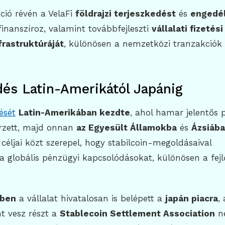
kció révén a VelaFi
földrajzi terjeszkedést
és
engedél
inanszíroz, valamint továbbfejleszti
vállalati fizetési
frastruktúráját
, különösen a nemzetközi tranzakciók
dés Latin-Amerikától Japánig
ését
Latin-Amerikában kezdte
, ahol hamar jelentős p
erzett, majd onnan
az Egyesült Államokba
és
Ázsiába
i céljai közt szerepel, hogy stabilcoin-megoldásaival
a globális pénzügyi kapcsolódásokat, különösen a fej
ében
a vállalat hivatalosan is belépett a
japán piacra
,
t vesz részt a
Stablecoin Settlement Association
n