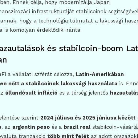
en. Ennek célja, hogy modernizálja Japán
anszírozási infrastruktúráját stabilcoinok segítségéve
 annak, hogy a technológia túlmutat a lakossági hasz
ra is komolyan érdeklődik iránta.
hazautalások és stabilcoin-boom Lat
an
Fi a vállalati szférát célozza,
Latin-Amerikában
n nőtt a stabilcoinok lakossági használata
is. Enn
az
állandósult infláció
és a térség jelentős
hazautalás
elentése szerint
2024 júliusa és 2025 júniusa között
o
, az
argentin peso
és a
brazil real
stabilcoin-vásárlás
ovaluta tranzakció
több mint felét
az adott országok