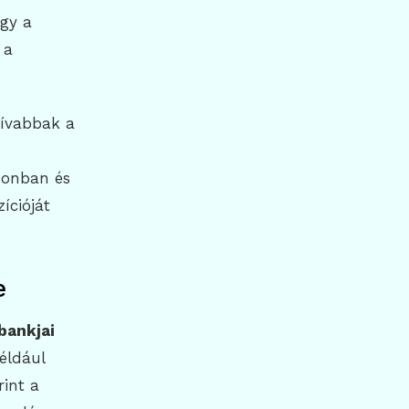
ogy a
 a
tívabbak a
donban és
ícióját
e
bankjai
éldául
rint a