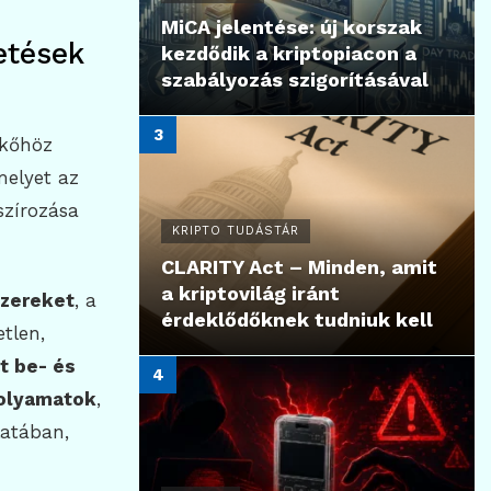
MiCA jelentése: új korszak
zetések
kezdődik a kriptopiacon a
szabályozás szigorításával
kőhöz
melyet az
szírozása
KRIPTO TUDÁSTÁR
CLARITY Act – Minden, amit
a kriptovilág iránt
szereket
, a
érdeklődőknek tudniuk kell
tlen,
at be- és
folyamatok
,
latában,