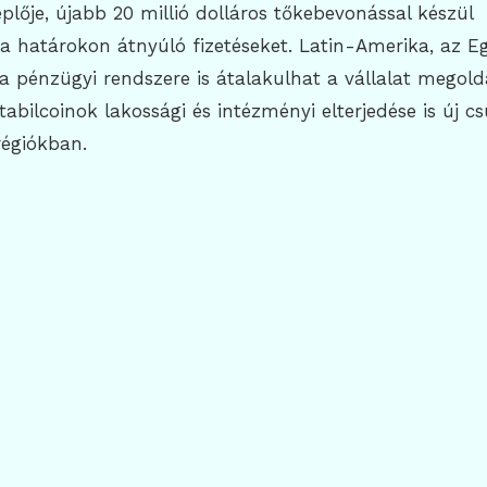
eplője, újabb 20 millió dolláros tőkebevonással készül
a határokon átnyúló fizetéseket. Latin-Amerika, az E
a pénzügyi rendszere is átalakulhat a vállalat megold
abilcoinok lakossági és intézményi elterjedése is új c
régiókban.