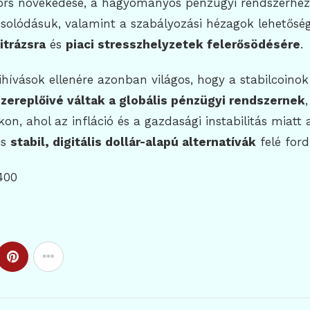
yors növekedése, a hagyományos pénzügyi rendszerhez
solódásuk, valamint a szabályozási hézagok lehetősé
itrázsra
és
piaci stresszhelyzetek felerősödésére
.
ihívások ellenére azonban világos, hogy a stabilcoinok
ereplőivé váltak a globális pénzügyi rendszernek
on, ahol az infláció és a gazdasági instabilitás miatt 
is
stabil, digitális dollár-alapú alternatívák
felé ford
400