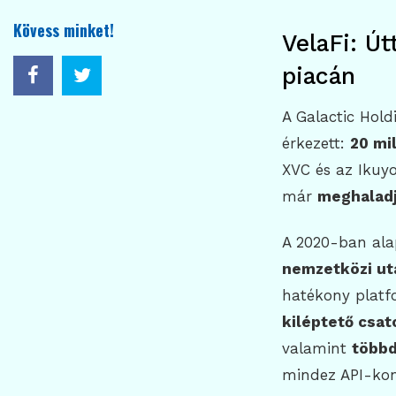
Kövess minket!
VelaFi: Út
piacán
A Galactic Hol
érkezett:
20 mil
XVC és az Ikuyo
már
meghaladja
A 2020-ban alap
nemzetközi ut
hatékony platfo
kiléptető csat
valamint
többd
mindez API-kon 