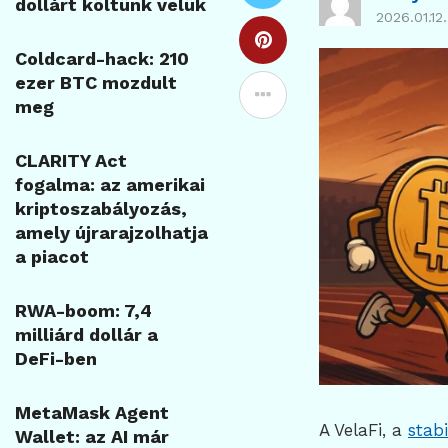
dollárt költünk velük
2026.01.12.
Coldcard-hack: 210
ezer BTC mozdult
meg
CLARITY Act
fogalma: az amerikai
kriptoszabályozás,
amely újrarajzolhatja
a piacot
RWA-boom: 7,4
milliárd dollár a
DeFi-ben
MetaMask Agent
A VelaFi, a
stabi
Wallet: az AI már