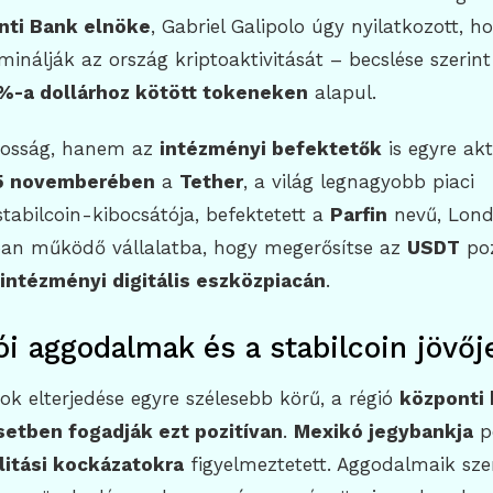
onti Bank elnöke
, Gabriel Galipolo úgy nyilatkozott, h
minálják az ország kriptoaktivitását – becslése szerint
%-a dollárhoz kötött tokeneken
alapul.
kosság, hanem az
intézményi befektetők
is egyre ak
5 novemberében
a
Tether
, a világ legnagyobb piaci
 stabilcoin-kibocsátója, befektetett a
Parfin
nevű, Lon
ban működő vállalatba, hogy megerősítse az
USDT
poz
intézményi digitális eszközpiacán
.
ói aggodalmak és a stabilcoin jövőj
nok elterjedése egyre szélesebb körű, a régió
központi 
etben fogadják ezt pozitívan
.
Mexikó jegybankja
p
litási kockázatokra
figyelmeztetett. Aggodalmaik sze