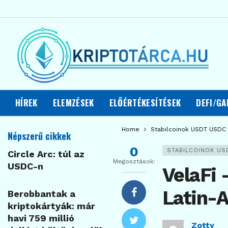
HÍREK
ELEMZÉSEK
ELŐÉRTÉKESÍTÉSEK
DEFI/GA
Home
Stabilcoinok USDT USDC
Népszerű cikkek
0
STABILCOINOK US
Circle Arc: túl az
Megosztások:
USDC-n
VelaFi 
Latin-
Berobbantak a
kriptokártyák: már
havi 759 millió
Zotty