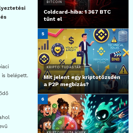
BITCOIN
yeztetési
Coldcard-hiba: 1 367 BTC
 és
tűnt el
iaci
KRIPTO TUDÁSTÁR
is belépett.
Mit jelent egy kriptotőzsdén
a P2P megbízás?
lődő
 ahol
evű
KRIPTOVALUTA HÍREK