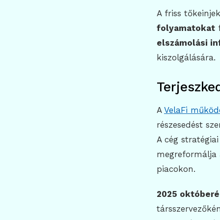
A friss tőkeinje
folyamatokat
f
elszámolási in
kiszolgálására.
Terjeszke
A
VelaFi működ
részesedést sz
A cég stratégia
megreformálja 
piacokon.
2025 október
társszervezőkén