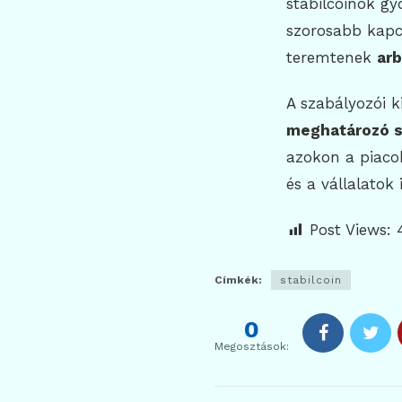
stabilcoinok g
szorosabb kapc
teremtenek
arb
A szabályozói k
meghatározó sz
azokon a piacok
és a vállalatok 
Post Views:
Címkék:
stabilcoin
0
Megosztások: