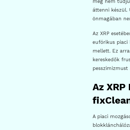
még nem tudjuk
áttenni készül.
önmagában nem 
Az XRP esetébe
eufórikus piaci
mellett. Ez arra
kereskedők frus
pesszimizmust 
Az XRP 
fixClea
A piaci mozgás
blokklánchálózat