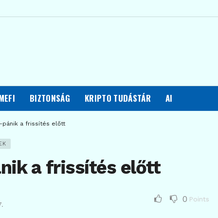
MEFI
BIZTONSÁG
KRIPTO TUDÁSTÁR
AI
-pánik a frissítés előtt
EK
ik a frissítés előtt
0
Points
.