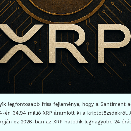
yik legfontosabb friss fejleménye, hogy a Santiment a
4-én 34,94 millió XRP áramlott ki a kriptotőzsdékről. 
apján ez 2026-ban az XRP hatodik legnagyobb 24 órás
.