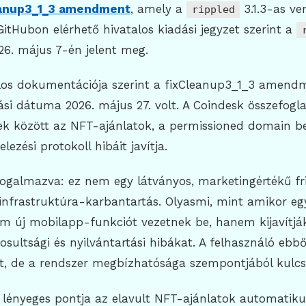
eanup3_1_3 amendment
, amely a
3.1.3-as ve
rippled
GitHubon elérhető hivatalos kiadási jegyzet szerint a
026. május 7-én jelent meg.
los dokumentációja szerint a fixCleanup3_1_3 amend
ási dátuma 2026. május 27. volt. A Coindesk összefogla
bek között az NFT-ajánlatok, a permissioned domain be
elezési protokoll hibáit javítja.
ogalmazva: ez nem egy látványos, marketingértékű fris
nfrastruktúra-karbantartás. Olyasmi, mint amikor eg
m új mobilapp-funkciót vezetnek be, hanem kijavítjá
osultsági és nyilvántartási hibákat. A felhasználó ebből
át, de a rendszer megbízhatósága szempontjából kulcs
ik lényeges pontja az elavult NFT-ajánlatok automatikus