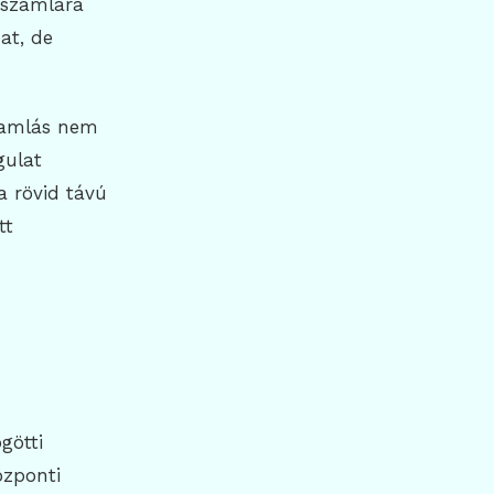
 számlára
at, de
áramlás nem
gulat
 a rövid távú
tt
götti
özponti