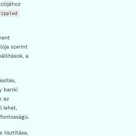
rziójához
rippled
ment
lója szerint
állítások, a
sítés,
y banki
k az
 lehet,
fontosságú.
 tisztítása.