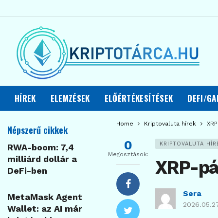
HÍREK
ELEMZÉSEK
ELŐÉRTÉKESÍTÉSEK
DEFI/GA
Home
Kriptovaluta hírek
XRP
Népszerű cikkek
0
KRIPTOVALUTA HÍR
RWA-boom: 7,4
Megosztások:
milliárd dollár a
XRP-pán
DeFi-ben
Sera
MetaMask Agent
2026.05.27
Wallet: az AI már