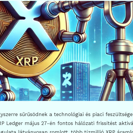
yszerre sűrűsödnek a technológiai és piaci feszültsége
 Ledger május 27-én fontos hálózati frissítést aktivá
ulata látványosan romlott, több tízmillió XRP áramlo