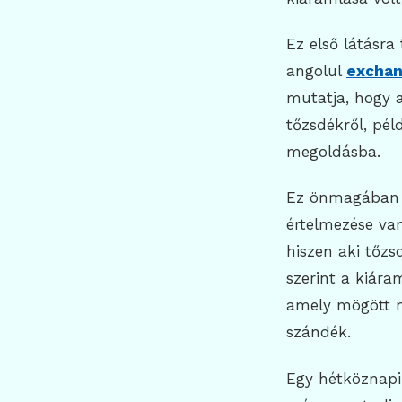
Ez első látásra
angolul
exchan
mutatja, hogy 
tőzsdékről, pél
megoldásba.
Ez önmagában n
értelmezése van
hiszen aki tőzs
szerint a kiára
amely mögött ne
szándék.
Egy hétköznapi