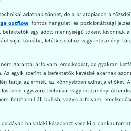
 technikai adatnak tűnhet, de a kriptopiacon a tőzsdei
ge outflow
, fontos hangulati és pozicionáltsági jelzés
a befektetők egy adott mennyiségű tokent kivonnak a c
dául saját tárcába, letétkezelőhöz vagy intézményi táro
em garantál árfolyam-emelkedést, de gyakran kétfé
. Az egyik szerint a befektetők kevésbé akarnak azonn
dén tartja az érméit, az könnyebben adhatja el őket. 
mlás lehet egyszerű technikai vagy intézményi átrendez
m feltétlenül áll bullish, vagyis árfolyam-emelkedés
 példával: ha valaki készpénzt vesz ki a bankautomat