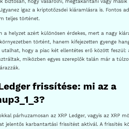
 biztosan, hogy vásárolni, megtakarítani vagy másik
 Ugyanez igaz a kriptotőzsdei kiáramlásra is. Fontos ad
teljes történet.
n a helyzet azért különösen érdekes, mert a nagy ki
 környezetben történt, hanem kifejezetten gyenge han
 utalhat, hogy a piac két ellentétes erő között feszül:
ztráltak, miközben egyes szereplők talán már a túlzo
árazzák.
Ledger frissítése: mi az a
nup3_1_3?
okkal párhuzamosan az XRP Ledger, vagyis az XRP mö
 jelentős karbantartási frissítést aktivál. A frissítés k