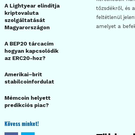
A Lightyear elindítja
tőzsdékről, és 
kriptovaluta
feltétlenül jel
szolgáltatását
amelyet a befe
Magyarországon
A BEP20 tárcacím
hogyan kapcsolódik
az ERC20-hoz?
Amerikai–brit
stabilcoinfordulat
Mémcoin helyett
predikciós piac?
Kövess minket!