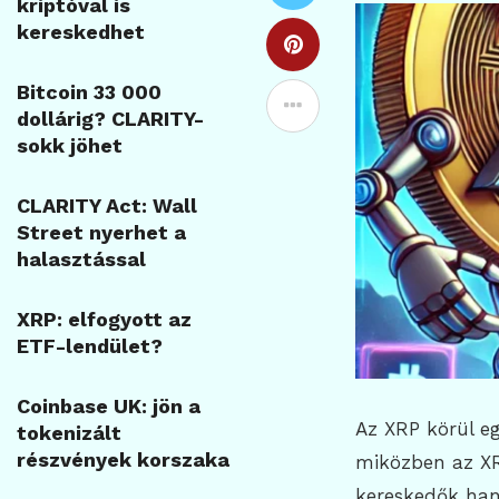
kriptóval is
kereskedhet
Bitcoin 33 000
dollárig? CLARITY-
sokk jöhet
CLARITY Act: Wall
Street nyerhet a
halasztással
XRP: elfogyott az
ETF-lendület?
Coinbase UK: jön a
Az XRP körül eg
tokenizált
részvények korszaka
miközben az XRP
kereskedők hang