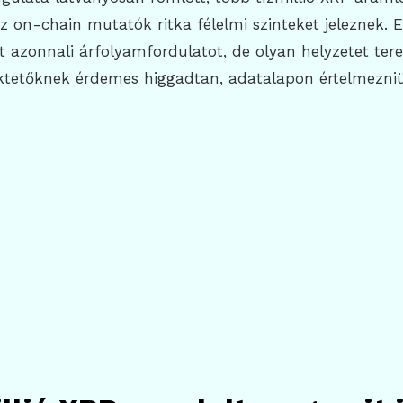
az on-chain mutatók ritka félelmi szinteket jeleznek.
ent azonnali árfolyamfordulatot, de olyan helyzetet ter
ktetőknek érdemes higgadtan, adatalapon értelmezni