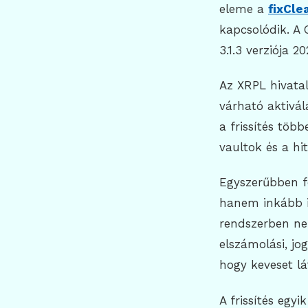
eleme a
fixCl
kapcsolódik. A 
3.1.3 verziója 2
Az XRPL hivata
várható aktivál
a frissítés töb
vaultok és a hit
Egyszerűbben f
hanem inkább i
rendszerben ne
elszámolási, jog
hogy keveset l
A frissítés egy