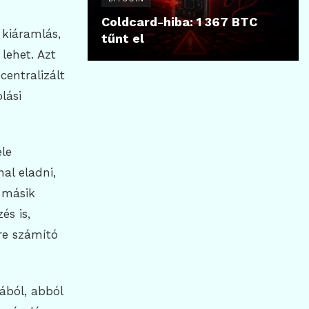
Coldcard-hiba: 1 367 BTC
 kiáramlás,
tűnt el
 lehet. Azt
entralizált
lási
le
al eladni,
A másik
és is,
re számító
ából, abból