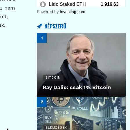
 Ez nem
Powered by
Investing.com
emt,
ük.
NÉPSZERŰ
BITCOIN
Ray Dalio: csak 1% Bitcoin
ELEMZÉSEK