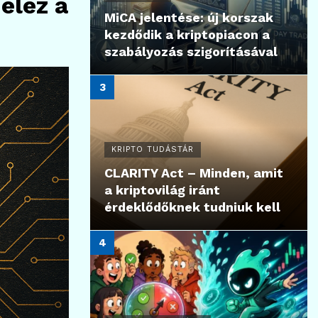
elez a
MiCA jelentése: új korszak
kezdődik a kriptopiacon a
szabályozás szigorításával
KRIPTO TUDÁSTÁR
CLARITY Act – Minden, amit
a kriptovilág iránt
érdeklődőknek tudniuk kell