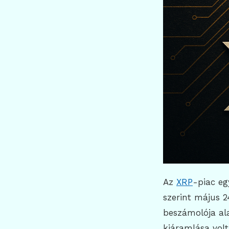
Az
XRP
-piac eg
szerint május 2
beszámolója al
kiáramlása volt