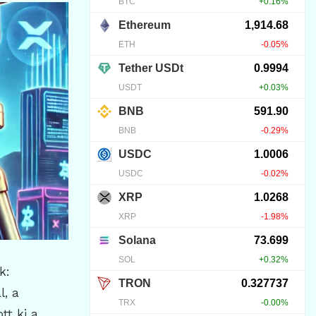
k:
l, a
tt ki a