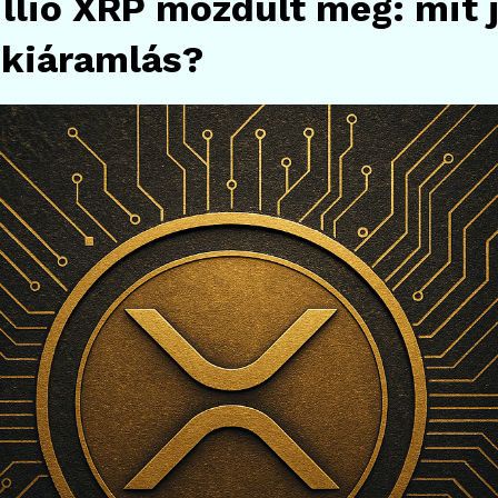
llió XRP mozdult meg: mit j
 kiáramlás?