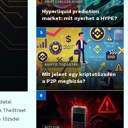
KRIPTOVALUTA HÍREK
Hyperliquid prediction
market: mit nyerhet a HYPE?
KRIPTO TUDÁSTÁR
Mit jelent egy kriptotőzsdén
a P2P megbízás?
datai
A TheStreet
 tőzsdei
BITCOIN