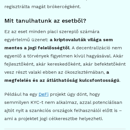
regisztrálta magát brókercégként.
Mit tanulhatunk az esetből?
Ez az eset minden piaci szereplő számára
egyértelmű üzenet:
a kriptovaluták világa sem
mentes a jogi felelősségtől
. A decentralizáció nem
egyenlő a törvények figyelmen kívül hagyásával. Akár
fejlesztőként, akár kereskedőként, akár befektetőként
vesz részt valaki ebben az ökoszisztémában,
a
megfelelés és az átláthatóság kulcsfontosságú
.
Például ha egy
DeFi
projekt úgy dönt, hogy
semmilyen KYC-t nem alkalmaz, azzal potenciálisan
ajtót nyit a szankciós országok felhasználói előtt is –
ami a projektet jogi célkeresztbe helyezheti.