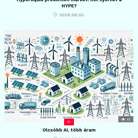
HYPE?
2026.08.03.
10
AI
Olcsóbb AI, több áram