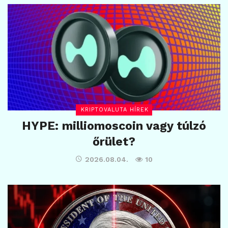
KRIPTOVALUTA HÍREK
HYPE: milliomoscoin vagy túlzó
őrület?
2026.08.04.
10