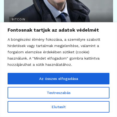
7
BITCOIN
Strategy Bitcoin-válság: ki fizeti a 64 milliárdos
fogadást?
Fontosnak tartjuk az adatok védelmét
2026.06.29.
A böngészési élmény fokozása, a személyre szabott
hirdetések vagy tartalmak megjelenítése, valamint a
forgalom elemzése érdekében sütiket (cookie)
használunk. A "Mindet elfogadom" gombra kattintva
hozzájárulhat a sütik használatához.
Az összes elfogadása
Testreszabás
Elutasít