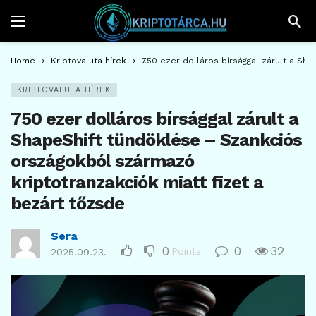
Home
Kriptovaluta hírek
750 ezer dolláros bírsággal zárult a Sh
KRIPTOVALUTA HÍREK
750 ezer dolláros bírsággal zárult a
ShapeShift tündöklése – Szankciós
országokból származó
kriptotranzakciók miatt fizet a
bezárt tőzsde
Sera
0
0
32
Points
2025.09.23.