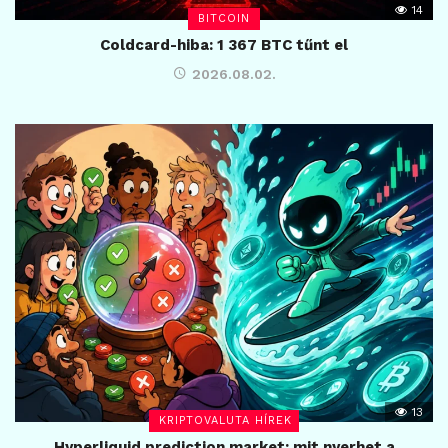
14
BITCOIN
Coldcard-hiba: 1 367 BTC tűnt el
2026.08.02.
13
KRIPTOVALUTA HÍREK
Hyperliquid prediction market: mit nyerhet a