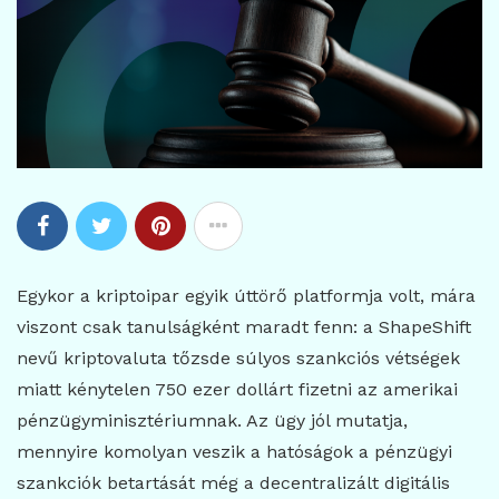
Egykor a kriptoipar egyik úttörő platformja volt, mára
viszont csak tanulságként maradt fenn: a ShapeShift
nevű kriptovaluta tőzsde súlyos szankciós vétségek
miatt kénytelen 750 ezer dollárt fizetni az amerikai
pénzügyminisztériumnak. Az ügy jól mutatja,
mennyire komolyan veszik a hatóságok a pénzügyi
szankciók betartását még a decentralizált digitális