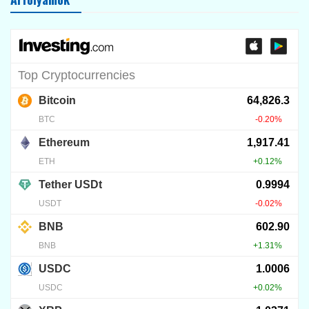
KRIPTO TUDÁSTÁR
BVNK fogalma: miért ér sok
milliárd dollárt?
2026.08.04.
8