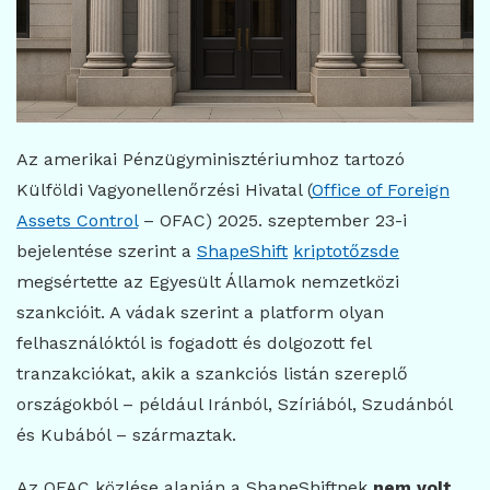
Az amerikai Pénzügyminisztériumhoz tartozó
Külföldi Vagyonellenőrzési Hivatal (
Office of Foreign
Assets Control
– OFAC) 2025. szeptember 23-i
bejelentése szerint a
ShapeShift
kriptotőzsde
megsértette az Egyesült Államok nemzetközi
szankcióit. A vádak szerint a platform olyan
felhasználóktól is fogadott és dolgozott fel
tranzakciókat, akik a szankciós listán szereplő
országokból – például Iránból, Szíriából, Szudánból
és Kubából – származtak.
Az OFAC közlése alapján a ShapeShiftnek
nem volt