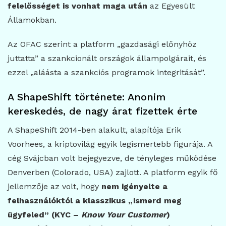
felelősséget is vonhat maga után
az Egyesült
Államokban.
Az OFAC szerint a platform „gazdasági előnyhöz
juttatta” a szankcionált országok állampolgárait, és
ezzel „aláásta a szankciós programok integritását”.
A ShapeShift története: Anonim
kereskedés, de nagy árat fizettek érte
A ShapeShift 2014-ben alakult, alapítója Erik
Voorhees, a kriptovilág egyik legismertebb figurája. A
cég Svájcban volt bejegyezve, de tényleges működése
Denverben (Colorado, USA) zajlott. A platform egyik fő
jellemzője az volt, hogy
nem igényelte a
felhasználóktól a klasszikus „ismerd meg
ügyfeled” (KYC –
Know Your Customer
)