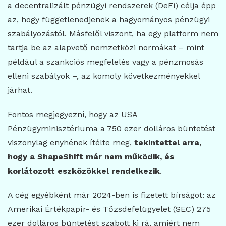
a decentralizált pénzügyi rendszerek (DeFi) célja épp
az, hogy függetlenedjenek a hagyományos pénzügyi
szabályozástól. Másfelől viszont, ha egy platform nem
tartja be az alapvető nemzetközi normákat – mint
például a szankciós megfelelés vagy a pénzmosás
elleni szabályok –, az komoly következményekkel
járhat.
Fontos megjegyezni, hogy az USA
Pénzügyminisztériuma a 750 ezer dolláros büntetést
viszonylag enyhének ítélte meg,
tekintettel arra,
hogy a ShapeShift már nem működik, és
korlátozott eszközökkel rendelkezik
.
A cég egyébként már 2024-ben is fizetett bírságot: az
Amerikai Értékpapír- és Tőzsdefelügyelet (SEC) 275
ezer dolláros büntetést szabott ki rá, amiért nem