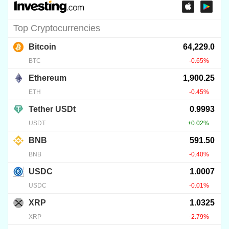
BITCOIN
Bitcoin árfolyam: stablecoin-
fék
2026.07.08.
23