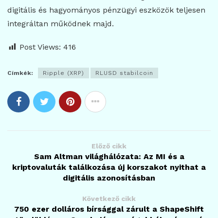
digitális és hagyományos pénzügyi eszközök teljesen
integráltan működnek majd.
Post Views:
416
Címkék:
Ripple (XRP)
RLUSD stabilcoin
Előző cikk
Sam Altman világhálózata: Az MI és a
kriptovaluták találkozása új korszakot nyithat a
digitális azonosításban
Következő cikk
750 ezer dolláros bírsággal zárult a ShapeShift