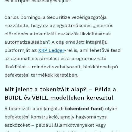
és a kriptot összekapcsoljuk.”
Carlos Domingo, a Securitize vezérigazgatója
hozzátette, hogy ez az együttműködés „jelentős
előrelépés a tokenizált eszközök likviditásának
automatizálásában”. A cég emellett integrálja
platformját az
XRP Ledger
-rel is, ami lehetővé teszi
az azonnali elszámolást és a programozható
likviditást – mindezt szabályozott, blokkláncalapú
befektetési termékek keretében.
Mit jelent a tokenizált alap? – Példa a
BUIDL és VBILL modelleken keresztül
A tokenizált alap (angolul:
tokenized fund
) olyan
befektetési konstrukció, amely hagyományos
eszközöket – például államkötvényeket vagy