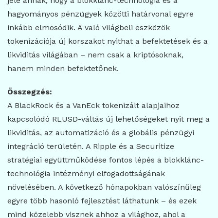
jele annak, hogy a blokklánc-technológia és a
hagyományos pénzügyek közötti határvonal egyre
inkább elmosódik. A való világbeli eszközök
tokenizációja új korszakot nyithat a befektetések és a
likviditás világában – nem csak a kriptósoknak,
hanem minden befektetőnek.
Összegzés:
A BlackRock és a VanEck tokenizált alapjaihoz
kapcsolódó RLUSD-váltás új lehetőségeket nyit meg a
likviditás, az automatizáció és a globális pénzügyi
integráció területén. A Ripple és a Securitize
stratégiai együttműködése fontos lépés a blokklánc-
technológia intézményi elfogadottságának
növelésében. A következő hónapokban valószínűleg
egyre több hasonló fejlesztést láthatunk – és ezek
mind közelebb visznek ahhoz a világhoz, ahol a