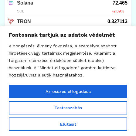
10
KRIPTOVALUTA HÍREK
Uniswap kaput nyit a tokenizált részvényeknek
2026.07.24.
Fontosnak tartjuk az adatok védelmét
A böngészési élmény fokozása, a személyre szabott
hirdetések vagy tartalmak megjelenítése, valamint a
forgalom elemzése érdekében sütiket (cookie)
használunk. A "Mindet elfogadom" gombra kattintva
hozzájárulhat a sütik használatához.
Az összes elfogadása
Testreszabás
Elutasít