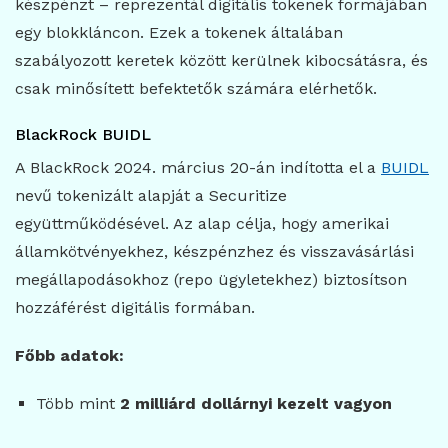
készpénzt – reprezentál digitális tokenek formájában
egy blokkláncon. Ezek a tokenek általában
szabályozott keretek között kerülnek kibocsátásra, és
csak minősített befektetők számára elérhetők.
BlackRock BUIDL
A BlackRock 2024. március 20-án indította el a
BUIDL
nevű tokenizált alapját a Securitize
együttműködésével. Az alap célja, hogy amerikai
államkötvényekhez, készpénzhez és visszavásárlási
megállapodásokhoz (repo ügyletekhez) biztosítson
hozzáférést digitális formában.
Főbb adatok:
Több mint
2 milliárd dollárnyi kezelt vagyon