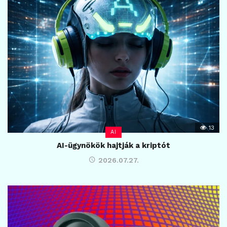
13
AI
AI-ügynökök hajtják a kriptót
2026.07.27.