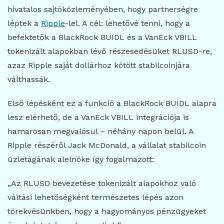
hivatalos sajtóközleményében, hogy partnerségre
léptek a
Ripple
-lel. A cél: lehetővé tenni, hogy a
befektetők a BlackRock BUIDL és a VanEck VBILL
tokenizált alapokban lévő részesedésüket RLUSD-re,
azaz Ripple saját dollárhoz kötött stabilcoinjára
válthassák.
Első lépésként ez a funkció a BlackRock BUIDL alapra
lesz elérhető, de a VanEck VBILL integrációja is
hamarosan megvalósul – néhány napon belül. A
Ripple részéről Jack McDonald, a vállalat stabilcoin
üzletágának alelnöke így fogalmazott:
„Az RLUSD bevezetése tokenizált alapokhoz való
váltási lehetőségként természetes lépés azon
törekvésünkben, hogy a hagyományos pénzügyeket