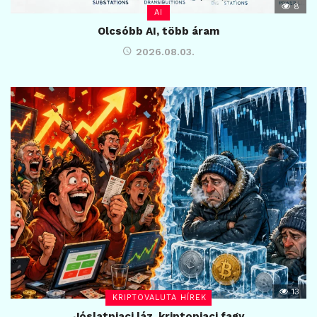
8
AI
Olcsóbb AI, több áram
2026.08.03.
13
KRIPTOVALUTA HÍREK
Jóslatpiaci láz, kriptopiaci fagy