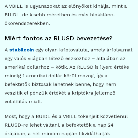
A VBILL is ugyanazokat az előnyöket kínálja, mint a
BUIDL, de kisebb méretben és más blokklánc-
ökorendszerekben.
Miért fontos az RLUSD bevezetése?
A
stabilcoin
egy olyan kriptovaluta, amely árfolyamát
egy valós világban létező eszközhöz – általában az
amerikai dollárhoz – kötik. Az RLUSD is ilyen: értéke
mindig 1 amerikai dollár körül mozog, így a
befektetők biztosak lehetnek benne, hogy nem
veszítik el pénzük értékét a kriptókra jellemző
volatilitás miatt.
Most, hogy a BUIDL és a VBILL tokenjeit közvetlenül
RLUSD-re lehet váltani, a befektetők a nap 24
órájában, a hét minden napján likvidálhatják