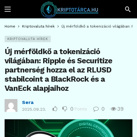
Home
Kriptovaluta hírek
Új mérföldkő a tokenizáció világában: Ri
KRIPTOVALUTA HÍREK
Új mérföldkő a tokenizáció
világában: Ripple és Securitize
partnerség hozza el az RLUSD
stabilcoint a BlackRock és a
VanEck alapjaihoz
Sera
0
0
39
Points
2025.09.23.