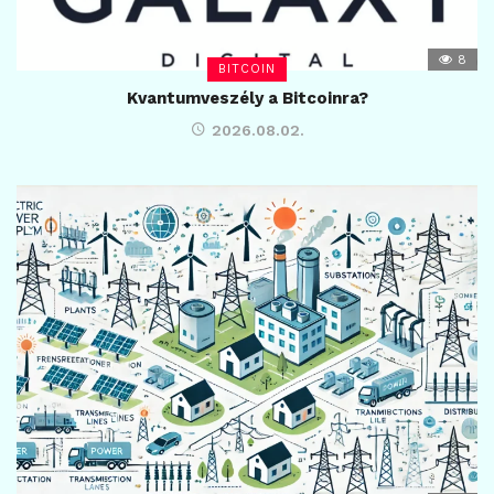
8
BITCOIN
Kvantumveszély a Bitcoinra?
2026.08.02.