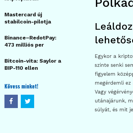
Polka
Mastercard új
stabilcoin-pilotja
Leáldozo
lehetős
Binance–RedotPay:
473 milliós per
Egykor a kripto
Bitcoin-vita: Saylor a
szinte senki se
BIP-110 ellen
figyelem középp
megérdemli ez 
Kövess minket!
Vagy végérvény
utánajárunk, mi
súlyát, és mit 