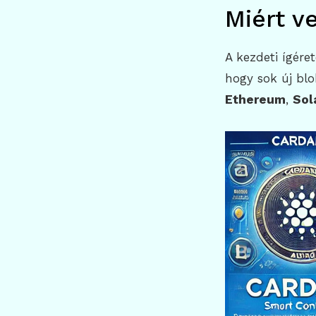
Miért v
A kezdeti ígére
hogy sok új blo
Ethereum
,
Sol