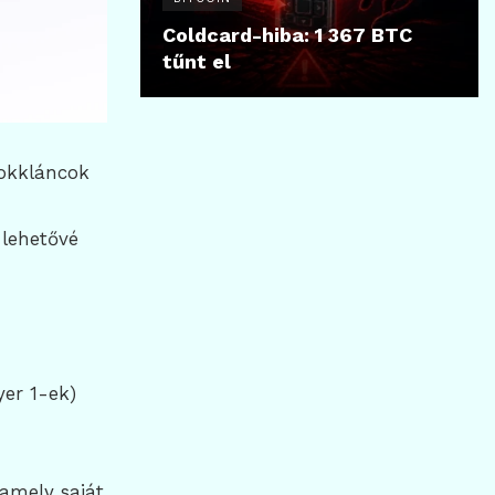
Coldcard-hiba: 1 367 BTC
tűnt el
lokkláncok
 lehetővé
yer 1-ek)
 amely saját