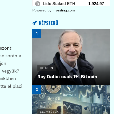
Powered by
Investing.com
NÉPSZERŰ
iszont
iac során a
ajon
BITCOIN
n vegyük?
Ray Dalio: csak 1% Bitcoin
cikkben
te el piaci
ELEMZÉSEK