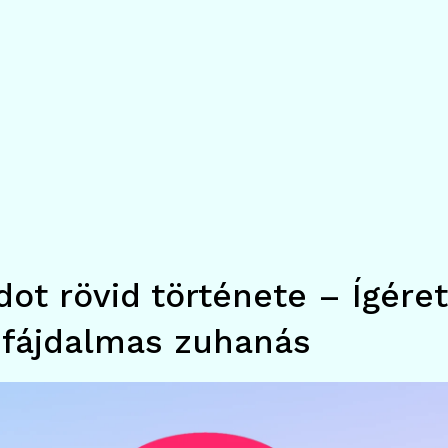
dot rövid története – Ígére
 fájdalmas zuhanás