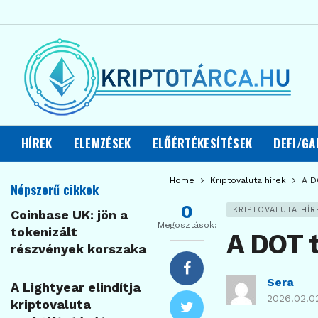
HÍREK
ELEMZÉSEK
ELŐÉRTÉKESÍTÉSEK
DEFI/GA
Home
Kriptovaluta hírek
A D
Népszerű cikkek
0
KRIPTOVALUTA HÍR
Coinbase UK: jön a
Megosztások:
tokenizált
A DOT t
részvények korszaka
Sera
A Lightyear elindítja
2026.02.0
kriptovaluta