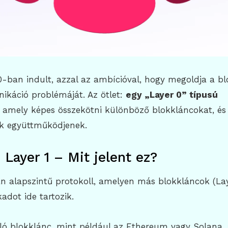
0-ban indult, azzal az ambícióval, hogy megoldja a b
ikáció problémáját. Az ötlet:
egy „Layer 0” típusú
, amely képes összekötni különböző blokkláncokat, és
ok együttműködjenek.
 Layer 1 – Mit jelent ez?
an alapszintű protokoll, amelyen más blokkláncok (La
adot ide tartozik.
lló blokklánc, mint például az Ethereum vagy Solana,