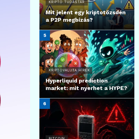
KRIPTO TUDÁSTÁR
Mit jelent egy kriptotőzsdén
a P2P megbízás?
KRIPTOVALUTA HÍREK
Hyperliquid prediction
market: mit nyerhet a HYPE?
BITCOIN