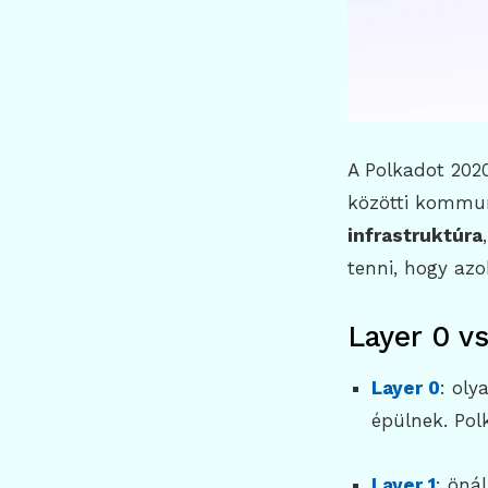
A Polkadot 202
közötti kommun
infrastruktúra
tenni, hogy az
Layer 0 vs
Layer 0
: oly
épülnek. Polk
Layer 1
: öná