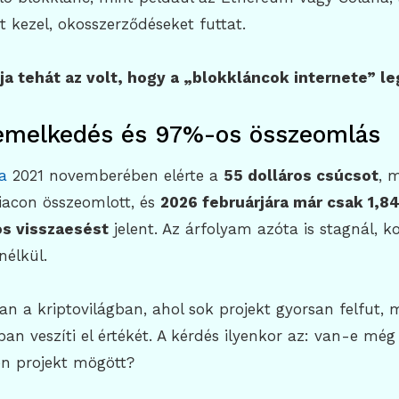
t kezel, okosszerződéseket futtat.
ja tehát az volt, hogy a „blokkláncok internete” le
emelkedés és 97%-os összeomlás
a
2021 novemberében elérte a
55 dolláros csúcsot
, 
acon összeomlott, és
2026 februárjára már csak 1,84
s visszaesést
jelent. Az árfolyam azóta is stagnál, 
nélkül.
n a kriptovilágban, ahol sok projekt gyorsan felfut, 
n veszíti el értékét. A kérdés ilyenkor az: van-e még
en projekt mögött?