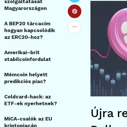
szolgáltatását
Magyarországon
A BEP20 tárcacím
hogyan kapcsolódik
az ERC20-hoz?
Amerikai–brit
stabilcoinfordulat
Mémcoin helyett
predikciós piac?
Coldcard-hack: az
ETF-ek nyerhetnek?
Újra r
MiCA-csalók az EU
kriptopiacán