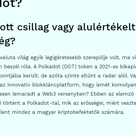
dot?
tt csillag vagy alulértékelt
ég?
valuta világ egyik legígéretesebb szereplője volt, ma v
m beszél róla. A Polkadot (DOT) token a 2021-es bikap
ontjába került, de azóta szinte eltűnt a radar alól. V
az innovatív blokkláncplatform, hogy ismét komolya
esen lemaradt a Web3 versenyben? Ebben az elemző 
 történt a Polkadot-tal, mik az erősségei, miért vesztet
jelent mindez a magyar kriptobefektetők számára.