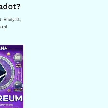
kadot?
. Ahelyett,
 (pl.