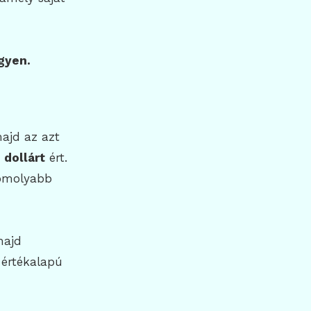
gyen.
majd az azt
 dollárt
ért.
komolyabb
majd
 értékalapú