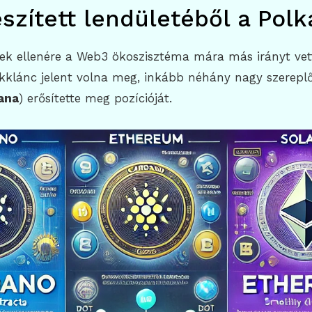
eszített lendületéből a Pol
tek ellenére a Web3 ökoszisztéma mára más irányt vett
kklánc jelent volna meg, inkább néhány nagy szereplő
ana
) erősítette meg pozícióját.