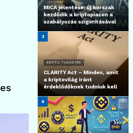
MiCA jelentése: új korszak
kezdődik a kriptopiacon a
szabályozás szigorításával
KRIPTO TUDÁSTÁR
CLARITY Act – Minden, amit
a kriptovilág iránt
tes
érdeklődőknek tudniuk kell