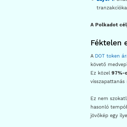
tranzakcióka
A Polkadot cél
Féktelen 
A
DOT token ár
követő medvepi
Ez közel
97%-o
visszapattanás 
Ez nem szokatla
hasonló tempóba
jövőkép egy ily