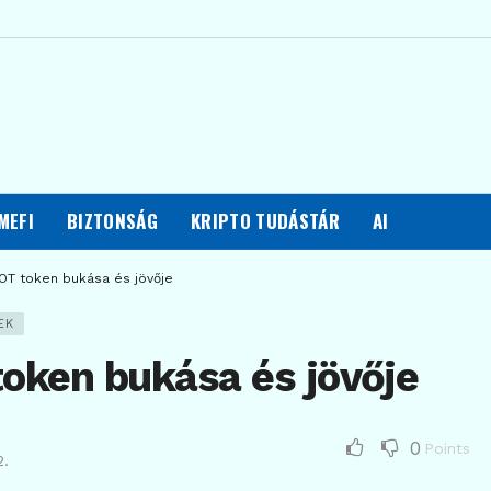
MEFI
BIZTONSÁG
KRIPTO TUDÁSTÁR
AI
OT token bukása és jövője
EK
oken bukása és jövője
0
Points
2.