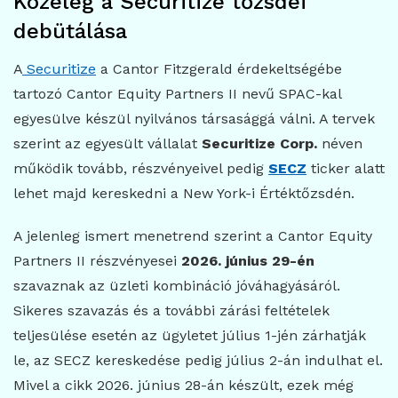
Közeleg a Securitize tőzsdei
debütálása
A
Securitize
a Cantor Fitzgerald érdekeltségébe
tartozó Cantor Equity Partners II nevű SPAC-kal
egyesülve készül nyilvános társasággá válni. A tervek
szerint az egyesült vállalat
Securitize Corp.
néven
működik tovább, részvényeivel pedig
SECZ
ticker alatt
lehet majd kereskedni a New York-i Értéktőzsdén.
A jelenleg ismert menetrend szerint a Cantor Equity
Partners II részvényesei
2026. június 29-én
szavaznak az üzleti kombináció jóváhagyásáról.
Sikeres szavazás és a további zárási feltételek
teljesülése esetén az ügyletet július 1-jén zárhatják
le, az SECZ kereskedése pedig július 2-án indulhat el.
Mivel a cikk 2026. június 28-án készült, ezek még