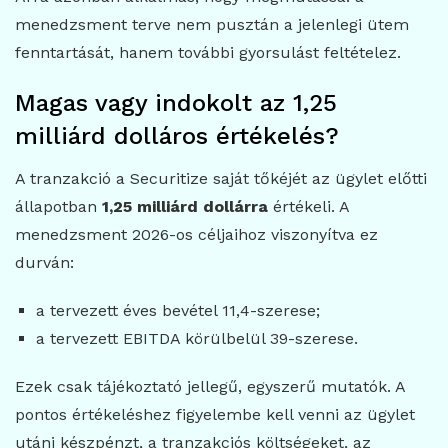
menedzsment terve nem pusztán a jelenlegi ütem
fenntartását, hanem további gyorsulást feltételez.
Magas vagy indokolt az 1,25
milliárd dolláros értékelés?
A tranzakció a Securitize saját tőkéjét az ügylet előtti
állapotban
1,25 milliárd dollárra
értékeli. A
menedzsment 2026-os céljaihoz viszonyítva ez
durván:
a tervezett éves bevétel 11,4-szerese;
a tervezett EBITDA körülbelül 39-szerese.
Ezek csak tájékoztató jellegű, egyszerű mutatók. A
pontos értékeléshez figyelembe kell venni az ügylet
utáni készpénzt, a tranzakciós költségeket, az