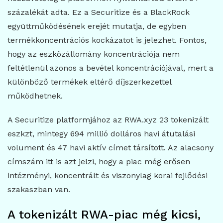
százalékát adta. Ez a Securitize és a BlackRock
együttműködésének erejét mutatja, de egyben
termékkoncentrációs kockázatot is jelezhet. Fontos,
hogy az eszközállomány koncentrációja nem
feltétlenül azonos a bevétel koncentrációjával, mert a
különböző termékek eltérő díjszerkezettel
működhetnek.
A Securitize platformjához az RWA.xyz 23 tokenizált
eszkzt, mintegy 694 millió dolláros havi átutalási
volument és 47 havi aktív címet társított. Az alacsony
címszám itt is azt jelzi, hogy a piac még erősen
intézményi, koncentrált és viszonylag korai fejlődési
szakaszban van.
A tokenizált RWA-piac még kicsi,