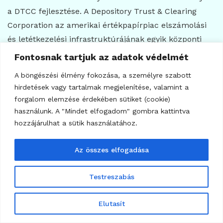
a DTCC fejlesztése. A Depository Trust & Clearing
Corporation az amerikai értékpapírpiac elszámolási
és letétkezelési infrastruktúrájának egyik központi
szereplője.
Fontosnak tartjuk az adatok védelmét
A böngészési élmény fokozása, a személyre szabott
A DTCC 2026 májusában közölte, hogy több mint 50
hirdetések vagy tartalmak megjelenítése, valamint a
pénzügyi vállalattal dolgozik együtt új tokenizációs
forgalom elemzése érdekében sütiket (cookie)
szolgáltatásán. A korlátozott éles tranzakciók
használunk. A "Mindet elfogadom" gombra kattintva
megkezdését júliusra, a szélesebb indulást októberre
hozzájárulhat a sütik használatához.
tervezte. A DTC hagyományos rendszerében több
mint 114 ezermilliárd dollár értékű eszközt tartanak
Az összes elfogadása
nyilván.
Testreszabás
Ez kétféleképpen értékelhető a Securitize
szempontjából.
Elutasít
Az optimista olvasat szerint a DTCC megjelenése