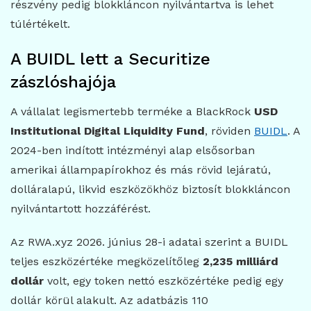
részvény pedig blokkláncon nyilvántartva is lehet
túlértékelt.
A BUIDL lett a Securitize
zászlóshajója
A vállalat legismertebb terméke a BlackRock
USD
Institutional Digital Liquidity Fund
, röviden
BUIDL
. A
2024-ben indított intézményi alap elsősorban
amerikai állampapírokhoz és más rövid lejáratú,
dolláralapú, likvid eszközökhöz biztosít blokkláncon
nyilvántartott hozzáférést.
Az RWA.xyz 2026. június 28-i adatai szerint a BUIDL
teljes eszközértéke megközelítőleg
2,235 milliárd
dollár
volt, egy token nettó eszközértéke pedig egy
dollár körül alakult. Az adatbázis 110