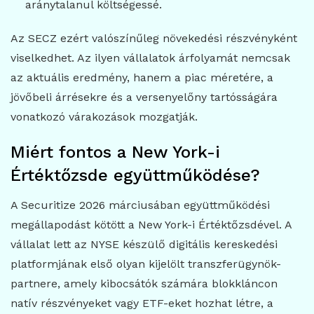
aránytalanul költségessé.
Az SECZ ezért valószínűleg növekedési részvényként
viselkedhet. Az ilyen vállalatok árfolyamát nemcsak
az aktuális eredmény, hanem a piac méretére, a
jövőbeli árrésekre és a versenyelőny tartósságára
vonatkozó várakozások mozgatják.
Miért fontos a New York-i
Értéktőzsde együttműködése?
A Securitize 2026 márciusában együttműködési
megállapodást kötött a New York-i Értéktőzsdével. A
vállalat lett az NYSE készülő digitális kereskedési
platformjának első olyan kijelölt transzferügynök-
partnere, amely kibocsátók számára blokkláncon
natív részvényeket vagy ETF-eket hozhat létre, a