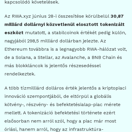
kapcsolódó követelések.
Az RWA.xyz június 28-i összesítése körülbelül
30,87
milliárd dollárnyi közvetlenül elosztott tokenizált
eszközt
mutatott, a stabilcoinok értékét pedig külön,
nagyjából 298,5 milliárd dollárban jelezte. Az
Ethereum továbbra is a legnagyobb RWA-hálózat volt,
de a Solana, a Stellar, az Avalanche, a BNB Chain és
más blokkláncok is jelentős részesedéssel
rendelkeztek.
A több tízmilliárd dolláros érték jelentős a kriptopiaci
innováció szempontjából, de eltörpül a globális
kötvény-, részvény- és befektetésialap-piac mérete
mellett. A tokenizáció befektetési története ezért
elsősorban nem arról szól, hogy a piac már most
óriási, hanem arról, hogy az infrastruktúra-