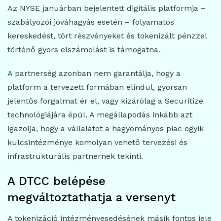
Az NYSE januárban bejelentett digitális platformja –
szabályozói jóváhagyás esetén – folyamatos
kereskedést, tört részvényeket és tokenizált pénzzel
történő gyors elszámolást is támogatna.
A partnerség azonban nem garantálja, hogy a
platform a tervezett formában elindul, gyorsan
jelentős forgalmat ér el, vagy kizárólag a Securitize
technológiájára épül. A megállapodás inkább azt
igazolja, hogy a vállalatot a hagyományos piac egyik
kulcsintézménye komolyan vehető tervezési és
infrastrukturális partnernek tekinti.
A DTCC belépése
megváltoztathatja a versenyt
A tokenizáció intézményesedésének másik fontos jele