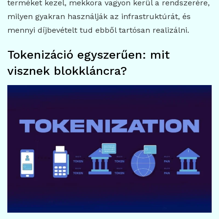
terméket kezel, mekkora vagyon kerül a rendszerére,
milyen gyakran használják az infrastruktúrát, és
mennyi díjbevételt tud ebből tartósan realizálni.
Tokenizáció egyszerűen: mit
visznek blokkláncra?