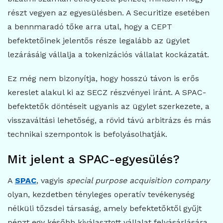
részt vegyen az egyesülésben. A Securitize esetében
a bennmaradó tőke arra utal, hogy a CEPT
befektetőinek jelentős része legalább az ügylet
lezárásáig vállalja a tokenizációs vállalat kockázatát.
Ez még nem bizonyítja, hogy hosszú távon is erős
kereslet alakul ki az SECZ részvényei iránt. A SPAC-
befektetők döntéseit ugyanis az ügylet szerkezete, a
visszaváltási lehetőség, a rövid távú arbitrázs és más
technikai szempontok is befolyásolhatják.
Mit jelent a SPAC-egyesülés?
A
SPAC
, vagyis
special purpose acquisition company
olyan, kezdetben tényleges operatív tevékenység
nélküli tőzsdei társaság, amely befektetőktől gyűjt
pénzt egy később kiválasztott vállalat felvásárlására