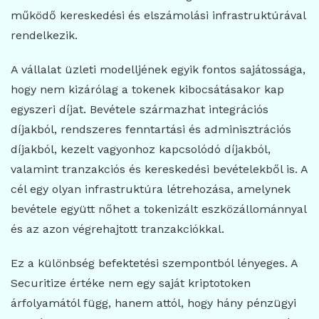
működő kereskedési és elszámolási infrastruktúrával
rendelkezik.
A vállalat üzleti modelljének egyik fontos sajátossága,
hogy nem kizárólag a tokenek kibocsátásakor kap
egyszeri díjat. Bevétele származhat integrációs
díjakból, rendszeres fenntartási és adminisztrációs
díjakból, kezelt vagyonhoz kapcsolódó díjakból,
valamint tranzakciós és kereskedési bevételekből is. A
cél egy olyan infrastruktúra létrehozása, amelynek
bevétele együtt nőhet a tokenizált eszközállománnyal
és az azon végrehajtott tranzakciókkal.
Ez a különbség befektetési szempontból lényeges. A
Securitize értéke nem egy saját kriptotoken
árfolyamától függ, hanem attól, hogy hány pénzügyi