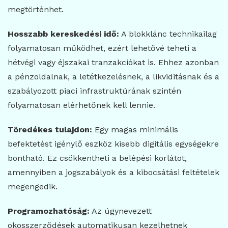
megtörténhet.
Hosszabb kereskedési idő:
A blokklánc technikailag
folyamatosan működhet, ezért lehetővé teheti a
hétvégi vagy éjszakai tranzakciókat is. Ehhez azonban
a pénzoldalnak, a letétkezelésnek, a likviditásnak és a
szabályozott piaci infrastruktúrának szintén
folyamatosan elérhetőnek kell lennie.
Töredékes tulajdon:
Egy magas minimális
befektetést igénylő eszköz kisebb digitális egységekre
bontható. Ez csökkentheti a belépési korlátot,
amennyiben a jogszabályok és a kibocsátási feltételek
megengedik.
Programozhatóság:
Az úgynevezett
okosszerződések automatikusan kezelhetnek