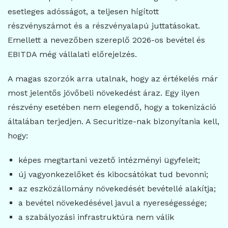
esetleges adósságot, a teljesen hígított
részvényszámot és a részvényalapú juttatásokat.
Emellett a nevezőben szereplő 2026-os bevétel és
EBITDA még vállalati előrejelzés.
A magas szorzók arra utalnak, hogy az értékelés már
most jelentős jövőbeli növekedést áraz. Egy ilyen
részvény esetében nem elegendő, hogy a tokenizáció
általában terjedjen. A Securitize-nak bizonyítania kell,
hogy:
képes megtartani vezető intézményi ügyfeleit;
új vagyonkezelőket és kibocsátókat tud bevonni;
az eszközállomány növekedését bevétellé alakítja;
a bevétel növekedésével javul a nyereségessége;
a szabályozási infrastruktúra nem válik