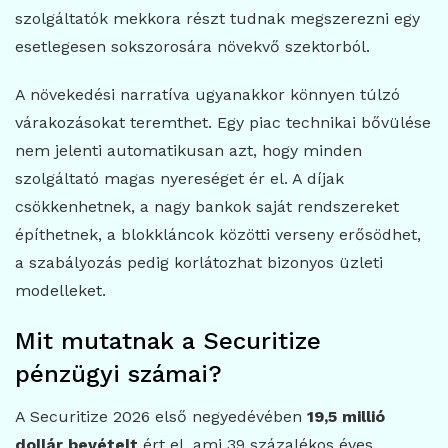
szolgáltatók mekkora részt tudnak megszerezni egy
esetlegesen sokszorosára növekvő szektorból.
A növekedési narratíva ugyanakkor könnyen túlzó
várakozásokat teremthet. Egy piac technikai bővülése
nem jelenti automatikusan azt, hogy minden
szolgáltató magas nyereséget ér el. A díjak
csökkenhetnek, a nagy bankok saját rendszereket
építhetnek, a blokkláncok közötti verseny erősödhet,
a szabályozás pedig korlátozhat bizonyos üzleti
modelleket.
Mit mutatnak a Securitize
pénzügyi számai?
A Securitize 2026 első negyedévében
19,5 millió
dollár bevételt
ért el, ami 39 százalékos éves