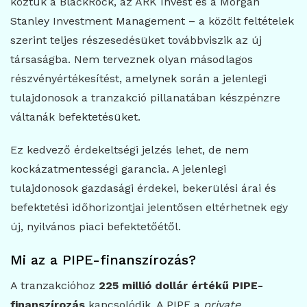
köztük a BlackRock, az ARK Invest és a Morgan
Stanley Investment Management – a közölt feltételek
szerint teljes részesedésüket továbbviszik az új
társaságba. Nem terveznek olyan másodlagos
részvényértékesítést, amelynek során a jelenlegi
tulajdonosok a tranzakció pillanatában készpénzre
váltanák befektetésüket.
Ez kedvező érdekeltségi jelzés lehet, de nem
kockázatmentességi garancia. A jelenlegi
tulajdonosok gazdasági érdekei, bekerülési árai és
befektetési időhorizontjai jelentősen eltérhetnek egy
új, nyilvános piaci befektetőétől.
Mi az a PIPE-finanszírozás?
A tranzakcióhoz
225 millió dollár értékű PIPE-
finanszírozás
kapcsolódik. A PIPE a
private