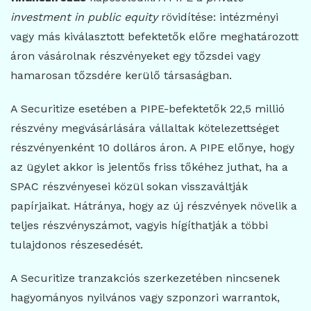
investment in public equity
rövidítése: intézményi
vagy más kiválasztott befektetők előre meghatározott
áron vásárolnak részvényeket egy tőzsdei vagy
hamarosan tőzsdére kerülő társaságban.
A Securitize esetében a PIPE-befektetők 22,5 millió
részvény megvásárlására vállaltak kötelezettséget
részvényenként 10 dolláros áron. A PIPE előnye, hogy
az ügylet akkor is jelentős friss tőkéhez juthat, ha a
SPAC részvényesei közül sokan visszaváltják
papírjaikat. Hátránya, hogy az új részvények növelik a
teljes részvényszámot, vagyis hígíthatják a többi
tulajdonos részesedését.
A Securitize tranzakciós szerkezetében nincsenek
hagyományos nyilvános vagy szponzori warrantok,