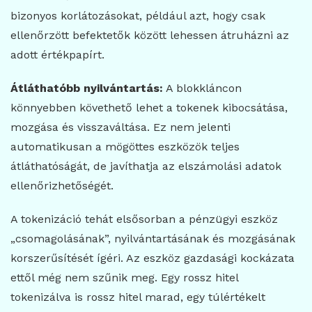
bizonyos korlátozásokat, például azt, hogy csak
ellenőrzött befektetők között lehessen átruházni az
adott értékpapírt.
Átláthatóbb nyilvántartás:
A blokkláncon
könnyebben követhető lehet a tokenek kibocsátása,
mozgása és visszaváltása. Ez nem jelenti
automatikusan a mögöttes eszközök teljes
átláthatóságát, de javíthatja az elszámolási adatok
ellenőrizhetőségét.
A tokenizáció tehát elsősorban a pénzügyi eszköz
„csomagolásának”, nyilvántartásának és mozgásának
korszerűsítését ígéri. Az eszköz gazdasági kockázata
ettől még nem szűnik meg. Egy rossz hitel
tokenizálva is rossz hitel marad, egy túlértékelt