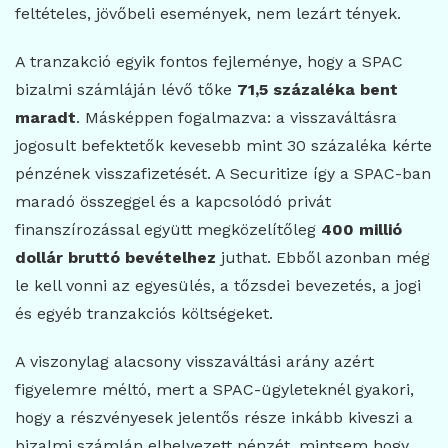
feltételes, jövőbeli események, nem lezárt tények.
A tranzakció egyik fontos fejleménye, hogy a SPAC
bizalmi számláján lévő tőke
71,5 százaléka bent
maradt
. Másképpen fogalmazva: a visszaváltásra
jogosult befektetők kevesebb mint 30 százaléka kérte
pénzének visszafizetését. A Securitize így a SPAC-ban
maradó összeggel és a kapcsolódó privát
finanszírozással együtt megközelítőleg
400 millió
dollár bruttó bevételhez
juthat. Ebből azonban még
le kell vonni az egyesülés, a tőzsdei bevezetés, a jogi
és egyéb tranzakciós költségeket.
A viszonylag alacsony visszaváltási arány azért
figyelemre méltó, mert a SPAC-ügyleteknél gyakori,
hogy a részvényesek jelentős része inkább kiveszi a
bizalmi számlán elhelyezett pénzét, mintsem hogy