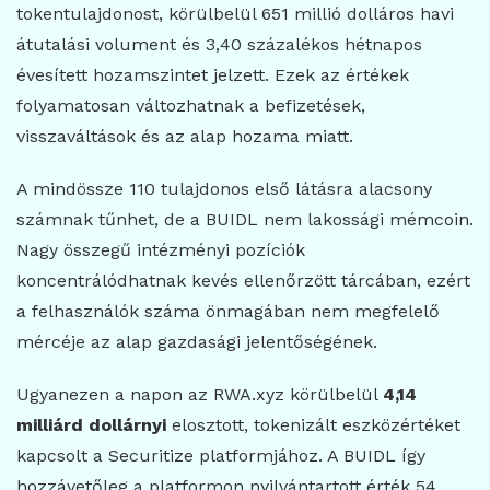
tokentulajdonost, körülbelül 651 millió dolláros havi
átutalási volument és 3,40 százalékos hétnapos
évesített hozamszintet jelzett. Ezek az értékek
folyamatosan változhatnak a befizetések,
visszaváltások és az alap hozama miatt.
A mindössze 110 tulajdonos első látásra alacsony
számnak tűnhet, de a BUIDL nem lakossági mémcoin.
Nagy összegű intézményi pozíciók
koncentrálódhatnak kevés ellenőrzött tárcában, ezért
a felhasználók száma önmagában nem megfelelő
mércéje az alap gazdasági jelentőségének.
Ugyanezen a napon az RWA.xyz körülbelül
4,14
milliárd dollárnyi
elosztott, tokenizált eszközértéket
kapcsolt a Securitize platformjához. A BUIDL így
hozzávetőleg a platformon nyilvántartott érték 54