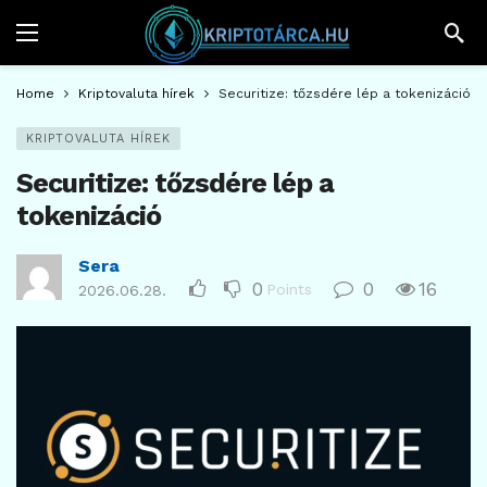
Home
Kriptovaluta hírek
Securitize: tőzsdére lép a tokenizáció
KRIPTOVALUTA HÍREK
Securitize: tőzsdére lép a
tokenizáció
Sera
0
0
16
Points
2026.06.28.