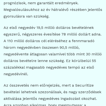
prognózisok, nem garantált eredmények.
Megvalósulásukhoz az év hátralévő részében jelentős
gyorsulásra van szükség.
Az első negyedév 19,5 millió dolláros bevételének
egyszerű, négyszeres évesítése 78 millió dollárt adna.
A 110 millió dolláros cél eléréséhez a fennmaradó
három negyedévben összesen 90,5 millió,
negyedévente átlagosan valamivel több mint 30 millió
dolláros bevételre lenne szükség. Ez körülbelül 55
százalékkal magasabb negyedéves tempó az első
negyedévinél.
Az összevetés nem előrejelzés, mert a Securitize
bevételei lehetnek szezonálisak, és nagy szerződések
aktiválása jelentős negyedéves ingadozást okozhat.
Arra azonban alkalmas, hogy megmutassa: a