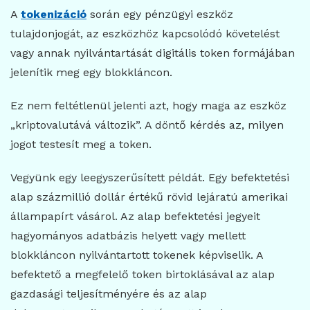
A
tokenizáció
során egy pénzügyi eszköz
tulajdonjogát, az eszközhöz kapcsolódó követelést
vagy annak nyilvántartását digitális token formájában
jelenítik meg egy blokkláncon.
Ez nem feltétlenül jelenti azt, hogy maga az eszköz
„kriptovalutává változik”. A döntő kérdés az, milyen
jogot testesít meg a token.
Vegyünk egy leegyszerűsített példát. Egy befektetési
alap százmillió dollár értékű rövid lejáratú amerikai
állampapírt vásárol. Az alap befektetési jegyeit
hagyományos adatbázis helyett vagy mellett
blokkláncon nyilvántartott tokenek képviselik. A
befektető a megfelelő token birtoklásával az alap
gazdasági teljesítményére és az alap