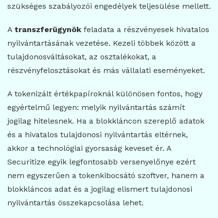
szükséges szabályozói engedélyek teljesülése mellett.
A
transzferügynök
feladata a részvényesek hivatalos
nyilvántartásának vezetése. Kezeli többek között a
tulajdonosváltásokat, az osztalékokat, a
részvényfelosztásokat és más vállalati eseményeket.
A tokenizált értékpapíroknál különösen fontos, hogy
egyértelmű legyen: melyik nyilvántartás számít
jogilag hitelesnek. Ha a blokkláncon szereplő adatok
és a hivatalos tulajdonosi nyilvántartás eltérnek,
akkor a technológiai gyorsaság keveset ér. A
Securitize egyik legfontosabb versenyelőnye ezért
nem egyszerűen a tokenkibocsátó szoftver, hanem a
blokkláncos adat és a jogilag elismert tulajdonosi
nyilvántartás összekapcsolása lehet.