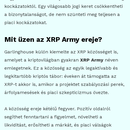
kockázatoktól. Egy világosabb jogi keret csökkentheti
a bizonytalanságot, de nem szünteti meg teljesen a
piaci kockázatokat.
Mit üzen az XRP Army ereje?
Garlinghouse külön kiemelte az XRP közösséget is,
amelyet a kriptovilágban gyakran
XRP Army
néven
emlegetnek. Ez a közösség az egyik legaktívabb és
legkitartóbb kriptós tábor: éveken át támogatta az
XRP-t akkor is, amikor a projektet szabályozási perek,
árfolyamesések és piaci szkepticizmus övezte.
A közösség ereje kétélű fegyver. Pozitív oldalról
segíthet fenntartani a figyelmet, növelheti a
likviditást, erősítheti a márkát, és piaci válságok