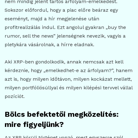
nem mindig jelent tartós árfolyam-emelkedést.
Sokszor előfordul, hogy a piac előre beáraz egy
eseményt, majd a hír megjelenése után
profitrealizálás indul. Ezt angolul gyakran „buy the
rumor, sell the news” jelenségnek nevezik, vagyis a
pletykára vásárolnak, a hírre eladnak.
Aki XRP-ben gondolkodik, annak nemcsak azt kell
kérdeznie, hogy „emelkedhet-e az árfolyam?”, hanem
azt is, hogy milyen időtávon, milyen kockázat mellett,
milyen portfóliósúllyal és milyen kilépési tervvel vállal
pozíciót.
Bölcs befektetői megközelítés:
mire figyeljünk?
Az XRP körüli történet vonzó, mert egyszerre szól