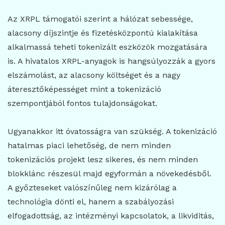
Az XRPL támogatói szerint a hálózat sebessége,
alacsony díjszintje és fizetésközpontú kialakítása
alkalmassá teheti tokenizált eszközök mozgatására
is. A hivatalos XRPL-anyagok is hangsúlyozzák a gyors
elszámolást, az alacsony költséget és a nagy
áteresztőképességet mint a tokenizáció
szempontjából fontos tulajdonságokat.
Ugyanakkor itt óvatosságra van szükség. A tokenizáció
hatalmas piaci lehetőség, de nem minden
tokenizációs projekt lesz sikeres, és nem minden
blokklánc részesül majd egyformán a növekedésből.
A győzteseket valószínűleg nem kizárólag a
technológia dönti el, hanem a szabályozási
elfogadottság, az intézményi kapcsolatok, a likviditás,