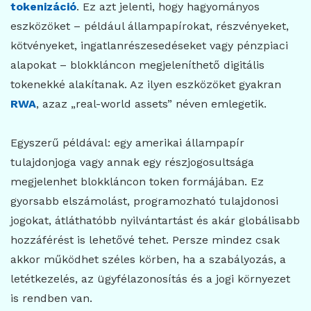
tokenizáció
. Ez azt jelenti, hogy hagyományos
eszközöket – például állampapírokat, részvényeket,
kötvényeket, ingatlanrészesedéseket vagy pénzpiaci
alapokat – blokkláncon megjeleníthető digitális
tokenekké alakítanak. Az ilyen eszközöket gyakran
RWA
, azaz „real-world assets” néven emlegetik.
Egyszerű példával: egy amerikai állampapír
tulajdonjoga vagy annak egy részjogosultsága
megjelenhet blokkláncon token formájában. Ez
gyorsabb elszámolást, programozható tulajdonosi
jogokat, átláthatóbb nyilvántartást és akár globálisabb
hozzáférést is lehetővé tehet. Persze mindez csak
akkor működhet széles körben, ha a szabályozás, a
letétkezelés, az ügyfélazonosítás és a jogi környezet
is rendben van.