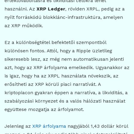
értéktovábbításra és likviditási célokra lehet
használni. Az
XRP Ledger
, röviden XRPL, pedig az a
nyílt forráskódú blokklánc-infrastruktúra, amelyen
az XRP működik.
Ez a különbségtétel befektetői szempontból
különösen fontos. Attól, hogy a Ripple üzletileg
sikeresebb lesz, az még nem automatikusan jelenti
azt, hogy az XRP árfolyama emelkedik. Ugyanakkor az
is igaz, hogy ha az XRPL használata növekszik, az
erősítheti az XRP körüli piaci narratívát. A
kriptopiacon gyakran éppen a narratíva, a likviditás, a
szabályozási környezet és a valós hálózati használat
együttese mozgatja az árfolyamot.
Jelenleg az
XRP árfolyama
nagyjából 1,43 dollár körül