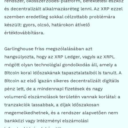
rendszer, okosszerződés-platform, befektetési eszköz
és decentralizált alkalmazásréteg lenni. Az XRP ezzel
szemben eredetileg sokkal célzottabb problémára
készült: gyors, olcsó, határokon átívelő
értéktovábbításra.
Garlinghouse friss megszólalásában azt
hangsúlyozta, hogy az XRP Ledger, vagyis az XRPL
mögött olyan technológiai gondolkodás áll, amely a
Bitcoin korai időszakának tapasztalataiból is tanult. A
Bitcoin az első igazán sikeres decentralizált digitális
pénz lett, de a mindennapi fizetések és nagy
volumenű elszámolások területén vannak korlátai: a
tranzakciók lassabbak, a díjak időszakosan
megemelkedhetnek, és a rendszer alapvetően nem
bankközi vagy intézményi elszámolási