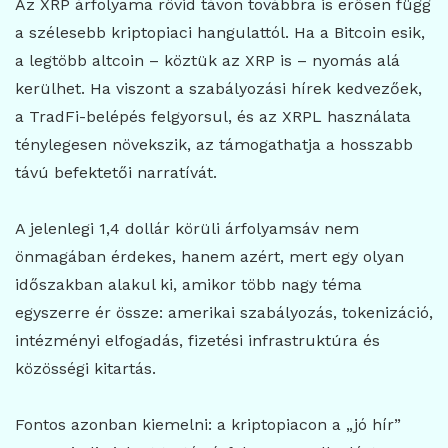
Az XRP árfolyama rövid távon továbbra is erősen függ
a szélesebb kriptopiaci hangulattól. Ha a Bitcoin esik,
a legtöbb altcoin – köztük az XRP is – nyomás alá
kerülhet. Ha viszont a szabályozási hírek kedvezőek,
a TradFi-belépés felgyorsul, és az XRPL használata
ténylegesen növekszik, az támogathatja a hosszabb
távú befektetői narratívát.
A jelenlegi 1,4 dollár körüli árfolyamsáv nem
önmagában érdekes, hanem azért, mert egy olyan
időszakban alakul ki, amikor több nagy téma
egyszerre ér össze: amerikai szabályozás, tokenizáció,
intézményi elfogadás, fizetési infrastruktúra és
közösségi kitartás.
Fontos azonban kiemelni: a kriptopiacon a „jó hír”