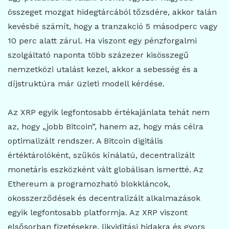
összeget mozgat hidegtárcából tőzsdére, akkor talán
kevésbé számít, hogy a tranzakció 5 másodperc vagy
10 perc alatt zárul. Ha viszont egy pénzforgalmi
szolgáltató naponta több százezer kisösszegű
nemzetközi utalást kezel, akkor a sebesség és a
díjstruktúra már üzleti modell kérdése.
Az XRP egyik legfontosabb értékajánlata tehát nem
az, hogy „jobb Bitcoin”, hanem az, hogy más célra
optimalizált rendszer. A Bitcoin digitális
értéktárolóként, szűkös kínálatú, decentralizált
monetáris eszközként vált globálisan ismertté. Az
Ethereum a programozható blokkláncok,
okosszerződések és decentralizált alkalmazások
egyik legfontosabb platformja. Az XRP viszont
elsősorban fizetésekre, likviditási hidakra és gyors