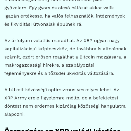
győzelem. Egy gyors és olcsó hálózat akkor válik
igazán értékessé, ha valós felhasználók, intézmények
és likviditási útvonalak épülnek rá.
Az árfolyam volatilis maradhat. Az XRP ugyan nagy
kapitalizációjú kriptóeszköz, de továbbra is altcoinnak
számít, ezért erősen reagálhat a Bitcoin mozgására, a
makrogazdasági hírekre, a szabályozási
fejleményekre és a tőzsdei likviditás változására.
A túlzott közösségi optimizmus veszélyes lehet. Az
XRP Army ereje figyelemre méltó, de a befektetési
döntést nem érdemes kizárólag közösségi hangulatra
alapozni.