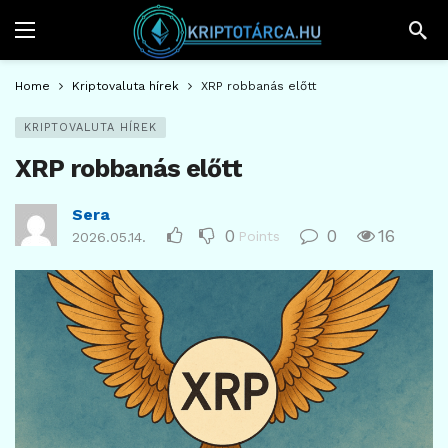
Home
Kriptovaluta hírek
XRP robbanás előtt
KRIPTOVALUTA HÍREK
XRP robbanás előtt
Sera
0
0
16
Points
2026.05.14.