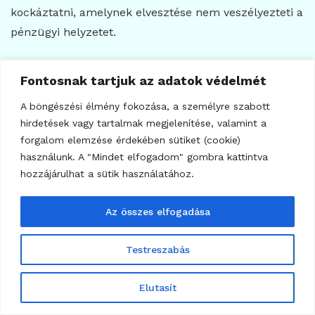
kockáztatni, amelynek elvesztése nem veszélyezteti a
pénzügyi helyzetet.
Garantálja a szabályozási tisztulás
Fontosnak tartjuk az adatok védelmét
az XRP árfolyam-emelkedését?
A böngészési élmény fokozása, a személyre szabott
hirdetések vagy tartalmak megjelenítése, valamint a
Nem. A kedvezőbb szabályozási környezet
forgalom elemzése érdekében sütiket (cookie)
csökkentheti a bizonytalanságot, de nem garantál
használunk. A "Mindet elfogadom" gombra kattintva
árfolyamnyereséget. Az árfolyamot a piaci likviditás, a
hozzájárulhat a sütik használatához.
kereslet, a makrogazdasági környezet, a Bitcoin
mozgása, az intézményi elfogadás és a befektetői
Az összes elfogadása
hangulat is befolyásolja.
Testreszabás
Jogi nyilatkozat
Elutasít
A cikk kizárólag tájékoztató és oktatási célt szolgál,