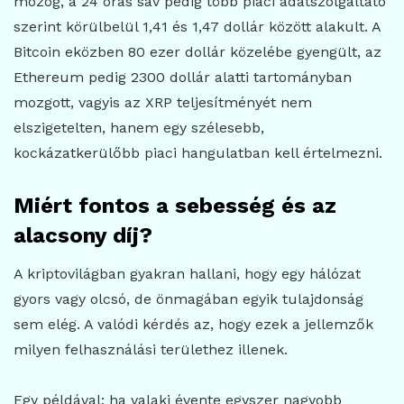
mozog, a 24 órás sáv pedig több piaci adatszolgáltató
szerint körülbelül 1,41 és 1,47 dollár között alakult. A
Bitcoin eközben 80 ezer dollár közelébe gyengült, az
Ethereum pedig 2300 dollár alatti tartományban
mozgott, vagyis az XRP teljesítményét nem
elszigetelten, hanem egy szélesebb,
kockázatkerülőbb piaci hangulatban kell értelmezni.
Miért fontos a sebesség és az
alacsony díj?
A kriptovilágban gyakran hallani, hogy egy hálózat
gyors vagy olcsó, de önmagában egyik tulajdonság
sem elég. A valódi kérdés az, hogy ezek a jellemzők
milyen felhasználási területhez illenek.
Egy példával: ha valaki évente egyszer nagyobb