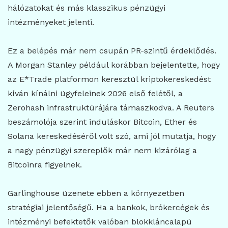
hálózatokat és más klasszikus pénzügyi
intézményeket jelenti.
Ez a belépés már nem csupán PR-szintű érdeklődés.
A Morgan Stanley például korábban bejelentette, hogy
az E*Trade platformon keresztül kriptokereskedést
kíván kínálni ügyfeleinek 2026 első felétől, a
Zerohash infrastruktúrájára támaszkodva. A Reuters
beszámolója szerint induláskor Bitcoin, Ether és
Solana kereskedéséről volt szó, ami jól mutatja, hogy
a nagy pénzügyi szereplők már nem kizárólag a
Bitcoinra figyelnek.
Garlinghouse üzenete ebben a környezetben
stratégiai jelentőségű. Ha a bankok, brókercégek és
intézményi befektetők valóban blokkláncalapú