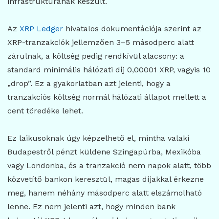
infrastruktúrának készült.
Az
XRP Ledger
hivatalos dokumentációja szerint az
XRP-tranzakciók jellemzően 3–5 másodperc alatt
zárulnak, a költség pedig rendkívül alacsony: a
standard minimális hálózati díj 0,00001 XRP, vagyis 10
„drop”. Ez a gyakorlatban azt jelenti, hogy a
tranzakciós költség normál hálózati állapot mellett a
cent töredéke lehet.
Ez laikusoknak úgy képzelhető el, mintha valaki
Budapestről pénzt küldene Szingapúrba, Mexikóba
vagy Londonba, és a tranzakció nem napok alatt, több
közvetítő bankon keresztül, magas díjakkal érkezne
meg, hanem néhány másodperc alatt elszámolható
lenne. Ez nem jelenti azt, hogy minden bank