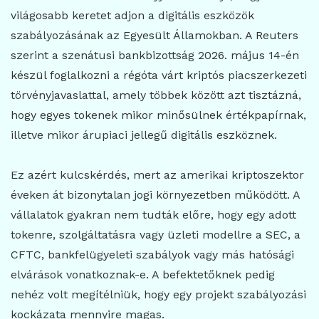
világosabb keretet adjon a digitális eszközök
szabályozásának az Egyesült Államokban. A Reuters
szerint a szenátusi bankbizottság 2026. május 14-én
készül foglalkozni a régóta várt kriptós piacszerkezeti
törvényjavaslattal, amely többek között azt tisztázná,
hogy egyes tokenek mikor minősülnek értékpapírnak,
illetve mikor árupiaci jellegű digitális eszköznek.
Ez azért kulcskérdés, mert az amerikai kriptoszektor
éveken át bizonytalan jogi környezetben működött. A
vállalatok gyakran nem tudták előre, hogy egy adott
tokenre, szolgáltatásra vagy üzleti modellre a SEC, a
CFTC, bankfelügyeleti szabályok vagy más hatósági
elvárások vonatkoznak-e. A befektetőknek pedig
nehéz volt megítélniük, hogy egy projekt szabályozási
kockázata mennyire magas.