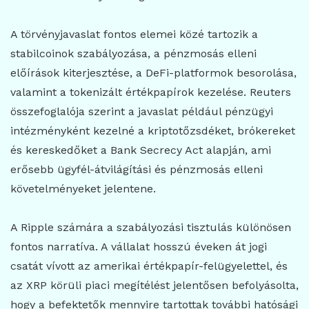
A törvényjavaslat fontos elemei közé tartozik a
stabilcoinok szabályozása, a pénzmosás elleni
előírások kiterjesztése, a DeFi-platformok besorolása,
valamint a tokenizált értékpapírok kezelése. Reuters
összefoglalója szerint a javaslat például pénzügyi
intézményként kezelné a kriptotőzsdéket, brókereket
és kereskedőket a Bank Secrecy Act alapján, ami
erősebb ügyfél-átvilágítási és pénzmosás elleni
követelményeket jelentene.
A Ripple számára a szabályozási tisztulás különösen
fontos narratíva. A vállalat hosszú éveken át jogi
csatát vívott az amerikai értékpapír-felügyelettel, és
az XRP körüli piaci megítélést jelentősen befolyásolta,
hogy a befektetők mennyire tartottak további hatósági