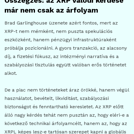
Összegzés: az XRP valódi kérdése
már nem csak az árfolyam
Brad Garlinghouse üzenete azért fontos, mert az
XRP-t nem mémként, nem puszta spekulációs
eszközként, hanem pénzügyi infrastruktúraként
próbálja pozicionálni. A gyors tranzakció, az alacsony
díj, a fizetési fókusz, az intézményi narratíva és a
szabályozási tisztulás együtt valóban erős történetet
alkot.
De a piac nem történeteket áraz örökké, hanem végül
használatot, bevételt, likviditást, szabályozási
biztonságot és fenntartható keresletet. Az XRP előtt
álló nagy kérdés tehát nem pusztán az, hogy eléri-e a
következő technikai árfolyamcélt, hanem az, hogy az
XRPL képes lesz-e tartósan szerepet kapni a globális