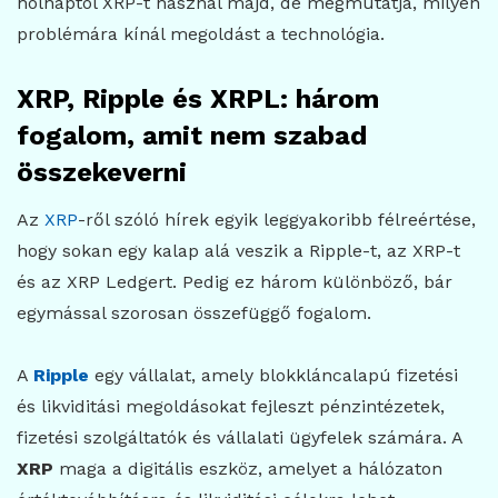
holnaptól XRP-t használ majd, de megmutatja, milyen
problémára kínál megoldást a technológia.
XRP, Ripple és XRPL: három
fogalom, amit nem szabad
összekeverni
Az
XRP
-ről szóló hírek egyik leggyakoribb félreértése,
hogy sokan egy kalap alá veszik a Ripple-t, az XRP-t
és az XRP Ledgert. Pedig ez három különböző, bár
egymással szorosan összefüggő fogalom.
A
Ripple
egy vállalat, amely blokkláncalapú fizetési
és likviditási megoldásokat fejleszt pénzintézetek,
fizetési szolgáltatók és vállalati ügyfelek számára. A
XRP
maga a digitális eszköz, amelyet a hálózaton