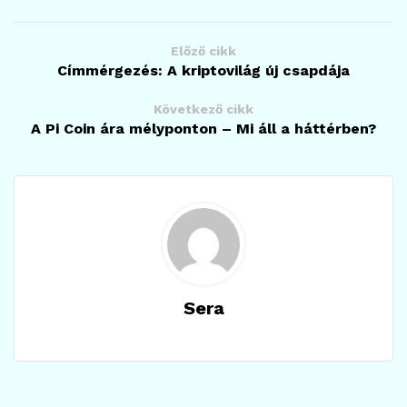
Előző cikk
Címmérgezés: A kriptovilág új csapdája
Következő cikk
A Pi Coin ára mélyponton – Mi áll a háttérben?
Sera