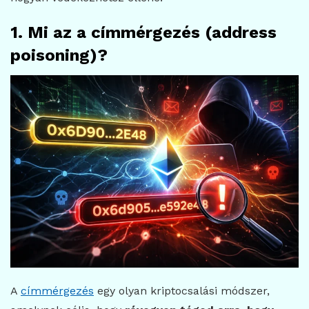
1. Mi az a címmérgezés (address
poisoning)?
A
címmérgezés
egy olyan kriptocsalási módszer,