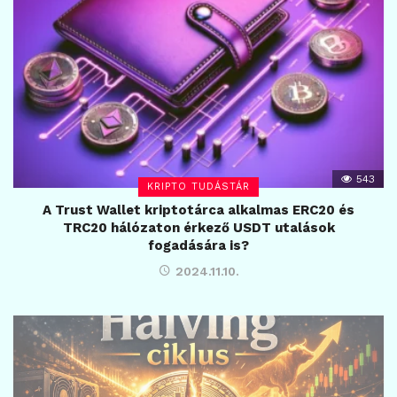
543
KRIPTO TUDÁSTÁR
A Trust Wallet kriptotárca alkalmas ERC20 és
TRC20 hálózaton érkező USDT utalások
fogadására is?
2024.11.10.