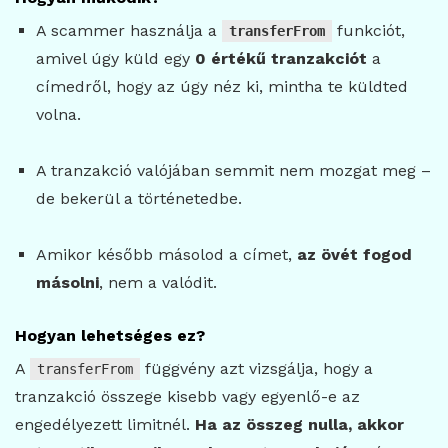
A scammer használja a
funkciót,
transferFrom
amivel úgy küld egy
0 értékű tranzakciót
a
címedről, hogy az úgy néz ki, mintha te küldted
volna.
A tranzakció valójában semmit nem mozgat meg –
de bekerül a történetedbe.
Amikor később másolod a címet,
az övét fogod
másolni
, nem a valódit.
Hogyan lehetséges ez?
A
függvény azt vizsgálja, hogy a
transferFrom
tranzakció összege kisebb vagy egyenlő-e az
engedélyezett limitnél.
Ha az összeg nulla, akkor