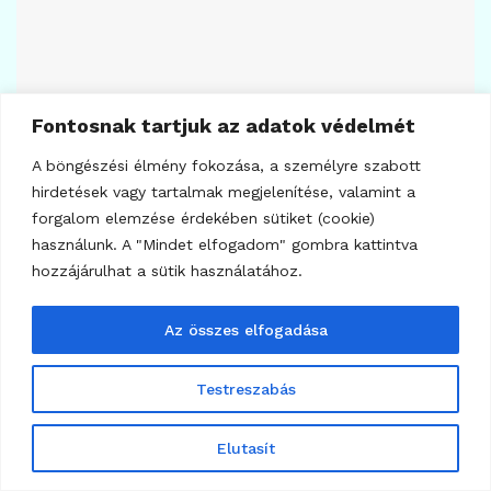
Fontosnak tartjuk az adatok védelmét
2
1,891
A böngészési élmény fokozása, a személyre szabott
KRIPTO TUDÁSTÁR
hirdetések vagy tartalmak megjelenítése, valamint a
TRC20 hálózat – mi az a TRC20, hogyan működik
és mire használhatjuk?
forgalom elemzése érdekében sütiket (cookie)
használunk. A "Mindet elfogadom" gombra kattintva
2024.08.01.
hozzájárulhat a sütik használatához.
Az összes elfogadása
Testreszabás
Elutasít