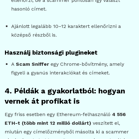
ellenőrzi, de a scammer pontosan így választ
hasonló címet.
Ajánlott legalább 10–12 karaktert ellenőrizni a
középső részből is.
Használj biztonsági plugineket
A
Scam Sniffer
egy Chrome-bővítmény, amely
figyeli a gyanús interakciókat és címeket.
4. Példák a gyakorlatból: hogyan
vernek át profikat is
Egy friss esetben egy Ethereum-felhasználó
4 556
ETH-t (több mint 12 millió dollárt)
veszített el,
miután egy címelőzményből másolta ki a scammer