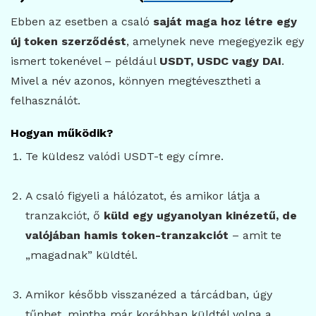
Ebben az esetben a csaló
saját maga hoz létre egy
új token szerződést
, amelynek neve megegyezik egy
ismert tokenével – például
USDT, USDC vagy DAI
.
Mivel a név azonos, könnyen megtévesztheti a
felhasználót.
Hogyan működik?
Te küldesz valódi USDT-t egy címre.
A csaló figyeli a hálózatot, és amikor látja a
tranzakciót, ő
küld egy ugyanolyan kinézetű, de
valójában hamis token-tranzakciót
– amit te
„magadnak” küldtél.
Amikor később visszanézed a tárcádban, úgy
tűnhet, mintha már korábban küldtél volna a