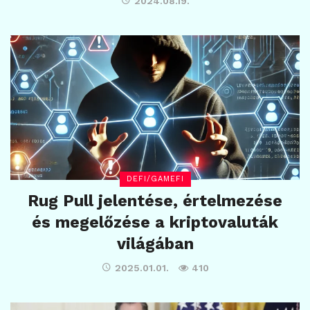
2024.08.19.
DEFI/GAMEFI
Rug Pull jelentése, értelmezése
és megelőzése a kriptovaluták
világában
2025.01.01.
410