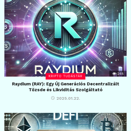
248
KRIPTO TUDÁSTÁR
Raydium (RAY): Egy Új Generációs Decentralizált
Tőzsde és Likviditás Szolgáltató
2025.01.22.