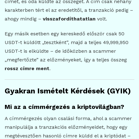
címét, és oda küldte az összeget. A cím csak néhány
karakterben tért el az eredetitől, a tranzakció pedig –
ahogy mindig –
visszafordíthatatlan
volt.
Egy másik esetben egy kereskedő először csak 50
USDT-t küldött „tesztként”, majd a teljes 49,999,950
USDT-t is elküldte – de időközben a scammer
„megfertőzte” az előzményeket, így a teljes összeg
rossz címre ment
.
Gyakran Ismételt Kérdések (GYIK)
Mi az a címmérgezés a kriptovilágban?
A címmérgezés olyan csalási forma, ahol a scammer
manipulálja a tranzakciós előzményeidet, hogy egy
megtévesztően hasonló címre küldd el a kriptódat –