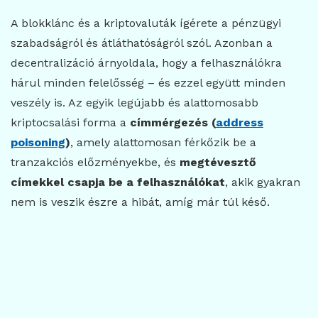
A blokklánc és a kriptovaluták ígérete a pénzügyi
szabadságról és átláthatóságról szól. Azonban a
decentralizáció árnyoldala, hogy a felhasználókra
hárul minden felelősség – és ezzel együtt minden
veszély is. Az egyik legújabb és alattomosabb
kriptocsalási forma a
címmérgezés (
address
poisoning
)
, amely alattomosan férkőzik be a
tranzakciós előzményekbe, és
megtévesztő
címekkel csapja be a felhasználókat
, akik gyakran
nem is veszik észre a hibát, amíg már túl késő.