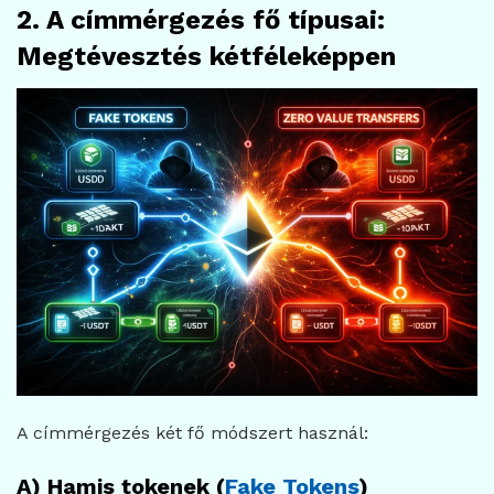
2. A címmérgezés fő típusai:
Megtévesztés kétféleképpen
A címmérgezés két fő módszert használ:
A) Hamis tokenek (
Fake Tokens
)