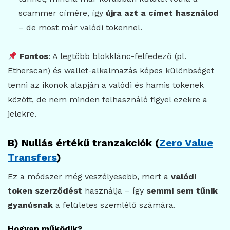
scammer címére, így
újra azt a címet használod
– de most már valódi tokennel.
Fontos
: A legtöbb blokklánc-felfedező (pl.
Etherscan) és wallet-alkalmazás képes különbséget
tenni az ikonok alapján a valódi és hamis tokenek
között, de nem minden felhasználó figyel ezekre a
jelekre.
B) Nullás értékű tranzakciók (
Zero Value
Transfers
)
Ez a módszer még veszélyesebb, mert a
valódi
token szerződést
használja – így
semmi sem tűnik
gyanúsnak
a felületes szemlélő számára.
Hogyan működik?