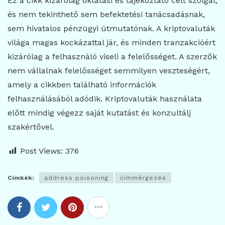
Ez a cikk kizárólag oktatási és tájékoztató célt szolgál,
és nem tekinthető sem befektetési tanácsadásnak,
sem hivatalos pénzügyi útmutatónak. A kriptovaluták
világa magas kockázattal jár, és minden tranzakcióért
kizárólag a felhasználó viseli a felelősséget. A szerzők
nem vállalnak felelősséget semmilyen veszteségért,
amely a cikkben található információk
felhasználásából adódik. Kriptovaluták használata
előtt mindig végezz saját kutatást és konzultálj
szakértővel.
Post Views:
376
Címkék:
address poisoning
címmérgezés