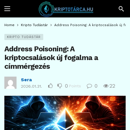
Home
Kripto Tudástár
Address Poisoning: A kriptocsalások új f
KRIPTO TUDÁSTÁR
Address Poisoning: A
kriptocsalások új fogalma a
címmérgezés
Sera
0
0
22
Points
2026.01.31.