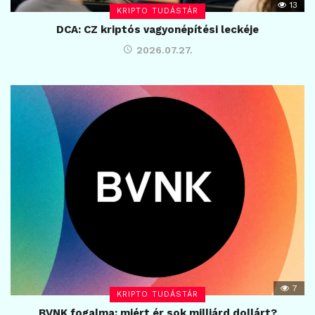
13
KRIPTO TUDÁSTÁR
DCA: CZ kriptós vagyonépítési leckéje
2026.07.27.
7
KRIPTO TUDÁSTÁR
BVNK fogalma: miért ér sok milliárd dollárt?