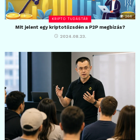
266
KRIPTO TUDÁSTÁR
Mit jelent egy kriptotőzsdén a P2P megbízás?
2024.08.23.