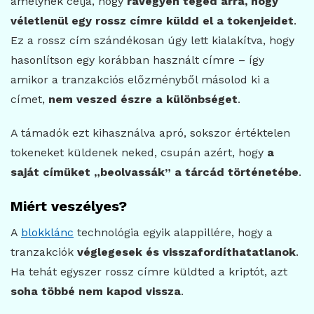
amelynek célja, hogy
rávegyen téged arra, hogy
véletlenül egy rossz címre küldd el a tokenjeidet
.
Ez a rossz cím szándékosan úgy lett kialakítva, hogy
hasonlítson egy korábban használt címre – így
amikor a tranzakciós előzményből másolod ki a
címet,
nem veszed észre a különbséget
.
A támadók ezt kihasználva apró, sokszor értéktelen
tokeneket küldenek neked, csupán azért, hogy
a
saját címüket „beolvassák” a tárcád történetébe
.
Miért veszélyes?
A
blokklánc
technológia egyik alappillére, hogy a
tranzakciók
véglegesek és visszafordíthatatlanok
.
Ha tehát egyszer rossz címre küldted a kriptót, azt
soha többé nem kapod vissza
.