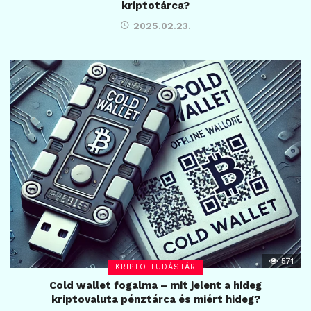
kriptotárca?
2025.02.23.
571
KRIPTO TUDÁSTÁR
Cold wallet fogalma – mit jelent a hideg
kriptovaluta pénztárca és miért hideg?