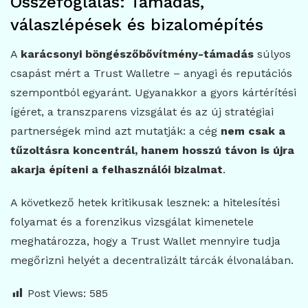
Összefoglalás: Támadás,
válaszlépések és bizalomépítés
A
karácsonyi böngészőbővítmény-támadás
súlyos
csapást mért a Trust Walletre – anyagi és reputációs
szempontból egyaránt. Ugyanakkor a gyors kártérítési
ígéret, a transzparens vizsgálat és az új stratégiai
partnerségek mind azt mutatják: a cég
nem csak a
tűzoltásra koncentrál, hanem hosszú távon is újra
akarja építeni a felhasználói bizalmat
.
A következő hetek kritikusak lesznek: a hitelesítési
folyamat és a forenzikus vizsgálat kimenetele
meghatározza, hogy a Trust Wallet mennyire tudja
megőrizni helyét a decentralizált tárcák élvonalában.
Post Views:
585