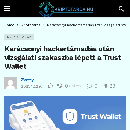
Home
Kriptotárca
Karácsonyi hackertámadás után vizsgálati szak
KRIPTOTÁRCA
Karácsonyi hackertámadás után
vizsgálati szakaszba lépett a Trust
Wallet
Zotty
0
0
23
Points
2025.12.29.