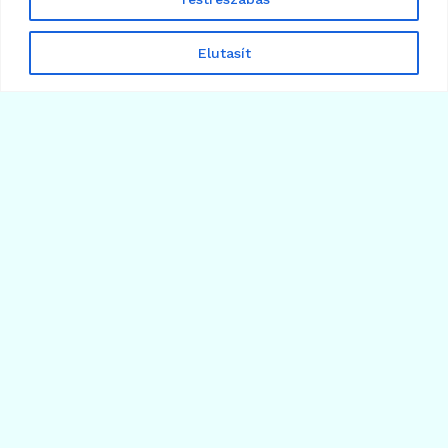
Elutasít
63
AI
Az Arkham intelligencia követi a kriptós
influenszerek kommentjeit
2025.03.09.
Több cikk betöltése
Árfolyamok