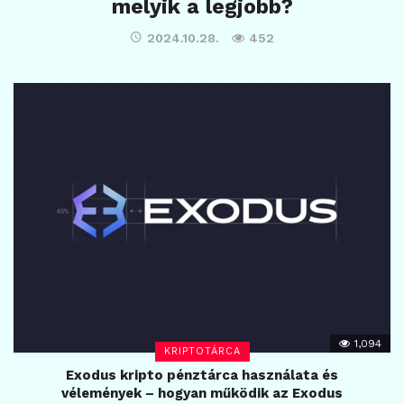
melyik a legjobb?
2024.10.28.
452
1,094
KRIPTOTÁRCA
Exodus kripto pénztárca használata és
vélemények – hogyan működik az Exodus