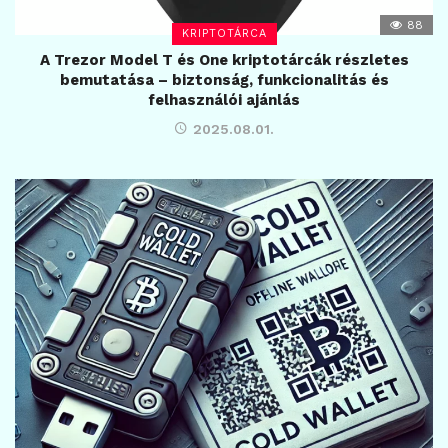
88
KRIPTOTÁRCA
A Trezor Model T és One kriptotárcák részletes
bemutatása – biztonság, funkcionalitás és
felhasználói ajánlás
2025.08.01.