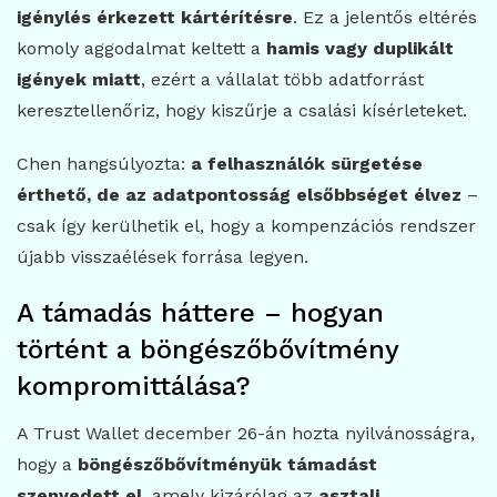
igénylés érkezett kártérítésre
. Ez a jelentős eltérés
komoly aggodalmat keltett a
hamis vagy duplikált
igények miatt
, ezért a vállalat több adatforrást
keresztellenőriz, hogy kiszűrje a csalási kísérleteket.
Chen hangsúlyozta:
a felhasználók sürgetése
érthető, de az adatpontosság elsőbbséget élvez
–
csak így kerülhetik el, hogy a kompenzációs rendszer
újabb visszaélések forrása legyen.
A támadás háttere – hogyan
történt a böngészőbővítmény
kompromittálása?
A Trust Wallet december 26-án hozta nyilvánosságra,
hogy a
böngészőbővítményük támadást
szenvedett el
, amely kizárólag az
asztali