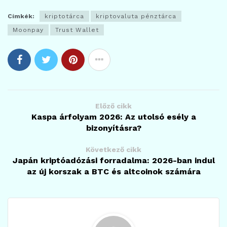
Címkék:
kriptotárca
kriptovaluta pénztárca
Moonpay
Trust Wallet
Előző cikk
Kaspa árfolyam 2026: Az utolsó esély a
bizonyításra?
Következő cikk
Japán kriptóadózási forradalma: 2026-ban indul
az új korszak a BTC és altcoinok számára