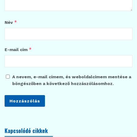
*
Név
*
E-mail cím
A nevem, e-mail címem, és weboldalcímem mentése a
böngészőben a következő hozzászólásomhoz.
Kapcsolódó cikkek