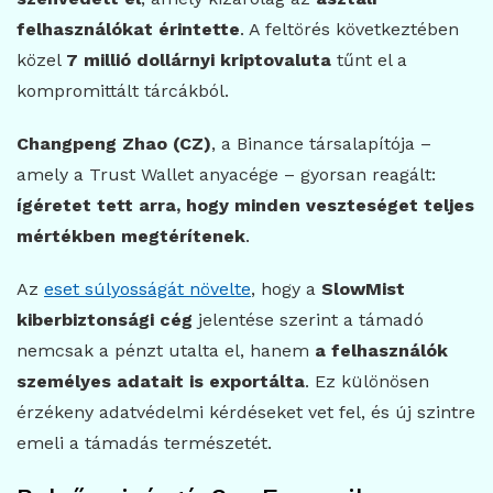
felhasználókat érintette
. A feltörés következtében
közel
7 millió dollárnyi kriptovaluta
tűnt el a
kompromittált tárcákból.
Changpeng Zhao (CZ)
, a Binance társalapítója –
amely a Trust Wallet anyacége – gyorsan reagált:
ígéretet tett arra, hogy minden veszteséget teljes
mértékben megtérítenek
.
Az
eset súlyosságát növelte
, hogy a
SlowMist
kiberbiztonsági cég
jelentése szerint a támadó
nemcsak a pénzt utalta el, hanem
a felhasználók
személyes adatait is exportálta
. Ez különösen
érzékeny adatvédelmi kérdéseket vet fel, és új szintre
emeli a támadás természetét.