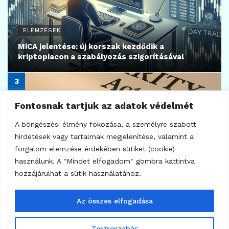
571
KRIPTO TUDÁSTÁR
Cold wallet fogalma – mit jelent a hideg
Fontosnak tartjuk az adatok védelmét
kriptovaluta pénztárca és miért hideg?
A böngészési élmény fokozása, a személyre szabott
2024.11.06.
hirdetések vagy tartalmak megjelenítése, valamint a
forgalom elemzése érdekében sütiket (cookie)
használunk. A "Mindet elfogadom" gombra kattintva
hozzájárulhat a sütik használatához.
Az összes elfogadása
Testreszabás