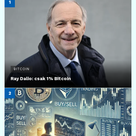
1,094
KRIPTOTÁRCA
Exodus kripto pénztárca használata és
vélemények – hogyan működik az Exodus
kriptotárca?
2025.02.23.