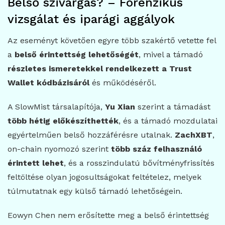
Belső szivárgás? – Forenzikus
vizsgálat és iparági aggályok
Az eseményt követően egyre több szakértő vetette fel
a
belső érintettség lehetőségét
, mivel a támadó
részletes ismeretekkel rendelkezett a Trust
Wallet kódbázisáról
és működéséről.
A SlowMist társalapítója,
Yu Xian
szerint a támadást
több hétig előkészíthették
, és a támadó mozdulatai
egyértelműen belső hozzáférésre utalnak.
ZachXBT
,
on-chain nyomozó szerint
több száz felhasználó
érintett lehet
, és a rosszindulatú bővítményfrissítés
feltöltése olyan jogosultságokat feltételez, melyek
túlmutatnak egy külső támadó lehetőségein.
Eowyn Chen nem erősítette meg a belső érintettség