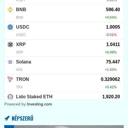
452
KRIPTO TUDÁSTÁR
Web3.0 tárca jelentése – mire jó a Web 3.0
kriptotárca és melyik a legjobb?
2024.10.28.