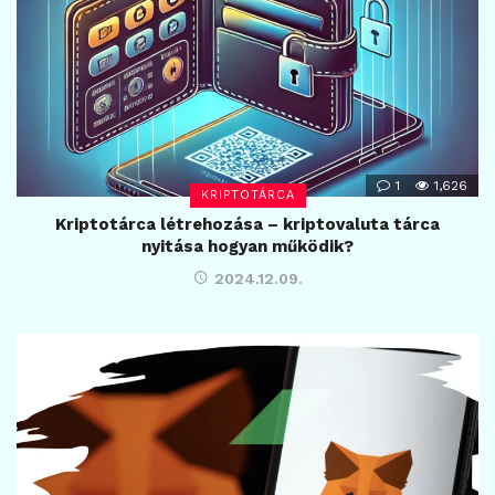
1
1,626
KRIPTOTÁRCA
Kriptotárca létrehozása – kriptovaluta tárca
nyitása hogyan működik?
2024.12.09.