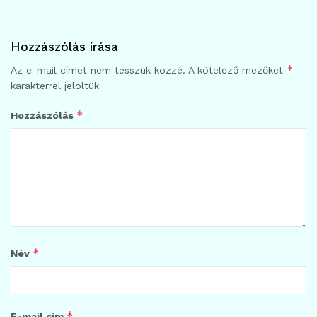
Hozzászólás írása
*
Az e-mail címet nem tesszük közzé.
A kötelező mezőket
karakterrel jelöltük
*
Hozzászólás
*
Név
*
E-mail cím