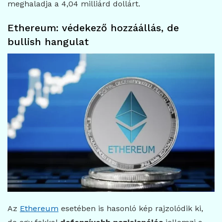
meghaladja a 4,04 milliárd dollárt.
Ethereum: védekező hozzáállás, de
bullish hangulat
Az
Ethereum
esetében is hasonló kép rajzolódik ki,