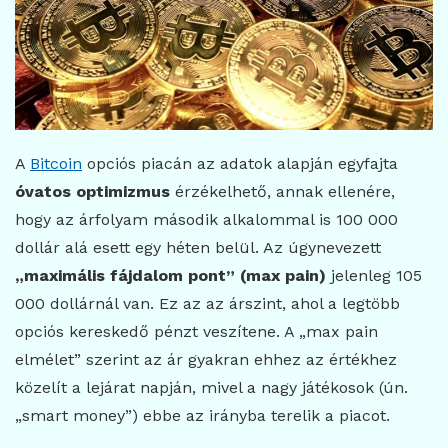
A
Bitcoin
opciós piacán az adatok alapján egyfajta
óvatos optimizmus
érzékelhető, annak ellenére,
hogy az árfolyam második alkalommal is 100 000
dollár alá esett egy héten belül. Az úgynevezett
„maximális fájdalom pont” (max pain)
jelenleg 105
000 dollárnál van. Ez az az árszint, ahol a legtöbb
opciós kereskedő pénzt veszítene. A „max pain
elmélet” szerint az ár gyakran ehhez az értékhez
közelít a lejárat napján, mivel a nagy játékosok (ún.
„smart money”) ebbe az irányba terelik a piacot.