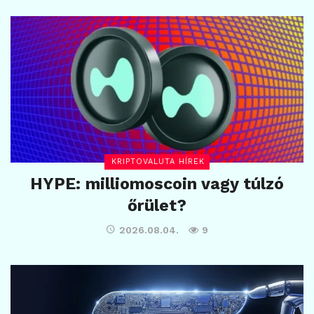
KRIPTOVALUTA HÍREK
HYPE: milliomoscoin vagy túlzó
őrület?
2026.08.04.
9