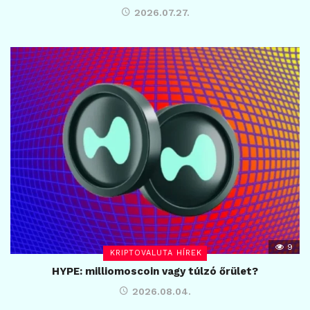
2026.07.27.
9
KRIPTOVALUTA HÍREK
HYPE: milliomoscoin vagy túlzó őrület?
2026.08.04.