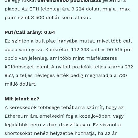
de egy fokkal
defenzívebb pozicionálás
jellemzi a
piacot. Az ETH jelenlegi ára 3 224 dollár, míg a „max
pain” szint 3 500 dollár körül alakul.
Put/Call arány: 0,64
Ez szintén a bull piac irányába mutat, mivel több call
opció van nyitva. Konkrétan 142 333 call és 90 515 put
opció van jelenleg, ami több mint másfélszeres
különbséget jelent. A nyitott pozíciók teljes száma 232
852, a teljes névleges érték pedig meghaladja a 730
millió dollárt.
Mit jelent ez?
A kereskedők többsége tehát arra számít, hogy az
Ethereum ára emelkedni fog a közeljövőben, vagy
legalábbis nem zuhan drasztikusan. Ez viszont a
shortosokat nehéz helyzetbe hozhatja, ha az ár