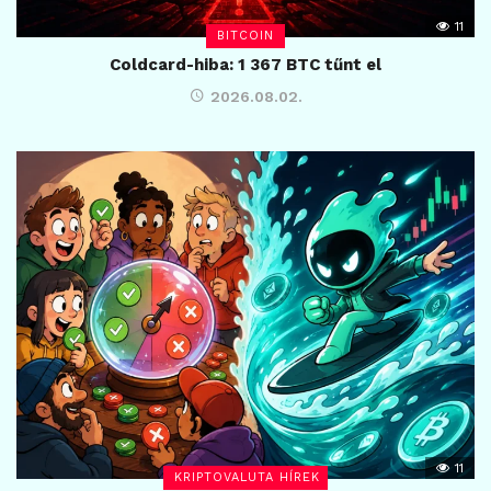
11
BITCOIN
Coldcard-hiba: 1 367 BTC tűnt el
2026.08.02.
11
KRIPTOVALUTA HÍREK