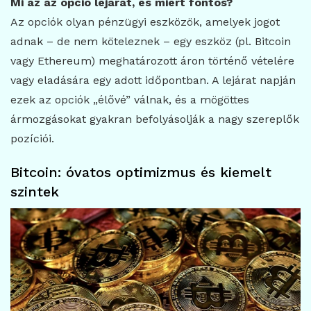
Mi az az opció lejárat, és miért fontos?
Az opciók olyan pénzügyi eszközök, amelyek jogot
adnak – de nem köteleznek – egy eszköz (pl. Bitcoin
vagy Ethereum) meghatározott áron történő vételére
vagy eladására egy adott időpontban. A lejárat napján
ezek az opciók „élővé” válnak, és a mögöttes
ármozgásokat gyakran befolyásolják a nagy szereplők
pozíciói.
Bitcoin: óvatos optimizmus és kiemelt
szintek