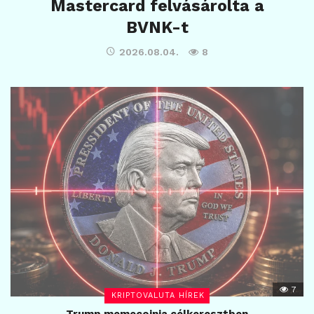
Mastercard felvásárolta a
BVNK-t
2026.08.04.
8
7
KRIPTOVALUTA HÍREK
Trump memecoinja célkeresztben