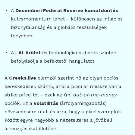
A
Decemberi Federal Reserve kamatdöntés
kulcsmomentum lehet – különösen az inflációs
bizonytalanság és a globális feszültségek
fényében.
Az
AI-őrület
és technológiai buborék szintén
befolyásolja a befektetői hangulatot.
A
Greeks.live
elemzői szerint nő az olyan opciós
kereskedések száma, ahol a piaci ár messze van a
strike price-tól – ezek az ún.
out-of-the-money
opciók. Ez a
volatilitás
(árfolyamingadozás)
növekedésére utal, és arra, hogy a piaci szereplők
között egyre nagyobb a nézeteltérés a jövőbeli
ármozgásokat illetően.