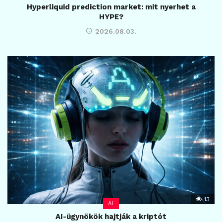
Hyperliquid prediction market: mit nyerhet a
HYPE?
2026.08.03.
13
AI
AI-ügynökök hajtják a kriptót