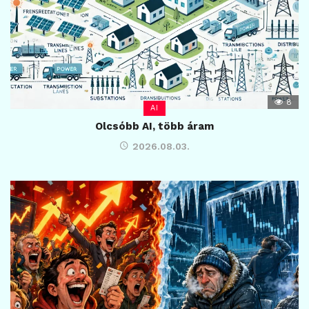
8
AI
Olcsóbb AI, több áram
2026.08.03.