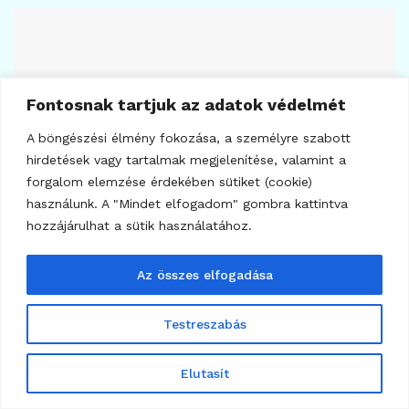
Fontosnak tartjuk az adatok védelmét
A böngészési élmény fokozása, a személyre szabott
hirdetések vagy tartalmak megjelenítése, valamint a
forgalom elemzése érdekében sütiket (cookie)
használunk. A "Mindet elfogadom" gombra kattintva
hozzájárulhat a sütik használatához.
7
Az összes elfogadása
BITCOIN
AI-támadások miatt leállt a Boltz
Testreszabás
2026.08.05.
Elutasít