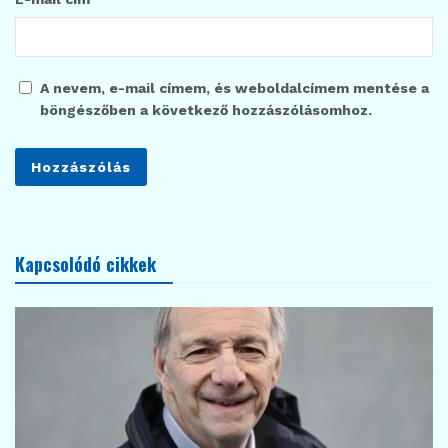
A nevem, e-mail címem, és weboldalcímem mentése a
böngészőben a következő hozzászólásomhoz.
Kapcsolódó cikkek