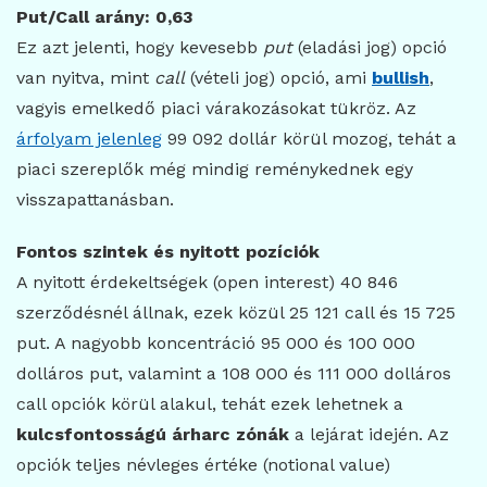
Put/Call arány: 0,63
Ez azt jelenti, hogy kevesebb
put
(eladási jog) opció
van nyitva, mint
call
(vételi jog) opció, ami
bullish
,
vagyis emelkedő piaci várakozásokat tükröz. Az
árfolyam jelenleg
99 092 dollár körül mozog, tehát a
piaci szereplők még mindig reménykednek egy
visszapattanásban.
Fontos szintek és nyitott pozíciók
A nyitott érdekeltségek (open interest) 40 846
szerződésnél állnak, ezek közül 25 121 call és 15 725
put. A nagyobb koncentráció 95 000 és 100 000
dolláros put, valamint a 108 000 és 111 000 dolláros
call opciók körül alakul, tehát ezek lehetnek a
kulcsfontosságú árharc zónák
a lejárat idején. Az
opciók teljes névleges értéke (notional value)