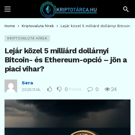
Home
Kriptovaluta hírek
Lejár közel 5 milliárd dollárnyi Bitcoin- 
KRIPTOVALUTA HÍREK
Lejár közel 5 milliárd dollárnyi
Bitcoin- és Ethereum-opció – jön a
piaci vihar?
Sera
0
0
24
Points
2025.11.14.