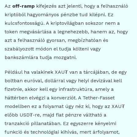
Az
off-ramp
kifejezés azt jelenti, hogy a felhasználó
kriptóból hagyományos pénzbe tud kilépni. Ez
kulcsfontosságú. A kriptovilágban sokszor nem a
token megvásárlása a legnehezebb, hanem az, hogy
azt a felhasználó gyorsan, megbízhatóan és
szabályozott módon el tudja költeni vagy
bankszámlára tudja mozgatni.
Például ha valakinek XAU₮ van a tárcájában, de egy
boltban euróval, dollárral vagy helyi devizával kell
fizetnie, akkor kell egy infrastruktúra, amely a
háttérben elvégzi a konverziót. A Tether-Fasset
modellben ez a folyamat úgy néz ki, hogy az XAU₮
előbb USD₮-re, majd fiat pénzre váltható a
tranzakció pillanatában. Ez egyszerre kényelmi
funkció és technológiai kihívás, mert árfolyamot,