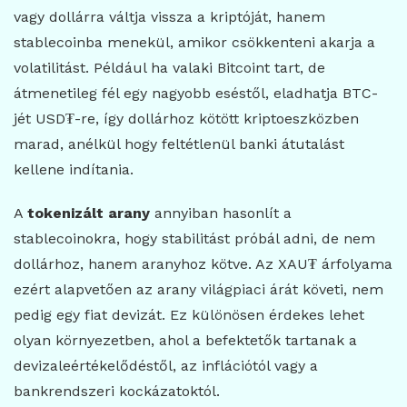
vagy dollárra váltja vissza a kriptóját, hanem
stablecoinba menekül, amikor csökkenteni akarja a
volatilitást. Például ha valaki Bitcoint tart, de
átmenetileg fél egy nagyobb eséstől, eladhatja BTC-
jét USD₮-re, így dollárhoz kötött kriptoeszközben
marad, anélkül hogy feltétlenül banki átutalást
kellene indítania.
A
tokenizált arany
annyiban hasonlít a
stablecoinokra, hogy stabilitást próbál adni, de nem
dollárhoz, hanem aranyhoz kötve. Az XAU₮ árfolyama
ezért alapvetően az arany világpiaci árát követi, nem
pedig egy fiat devizát. Ez különösen érdekes lehet
olyan környezetben, ahol a befektetők tartanak a
devizaleértékelődéstől, az inflációtól vagy a
bankrendszeri kockázatoktól.