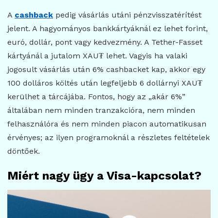
A
cashback
pedig vásárlás utáni pénzvisszatérítést
jelent. A hagyományos bankkártyáknál ez lehet forint,
euró, dollár, pont vagy kedvezmény. A Tether-Fasset
kártyánál a jutalom XAU₮ lehet. Vagyis ha valaki
jogosult vásárlás után 6% cashbacket kap, akkor egy
100 dolláros költés után legfeljebb 6 dollárnyi XAU₮
kerülhet a tárcájába. Fontos, hogy az „akár 6%”
általában nem minden tranzakcióra, nem minden
felhasználóra és nem minden piacon automatikusan
érvényes; az ilyen programoknál a részletes feltételek
döntőek.
Miért nagy ügy a Visa-kapcsolat?