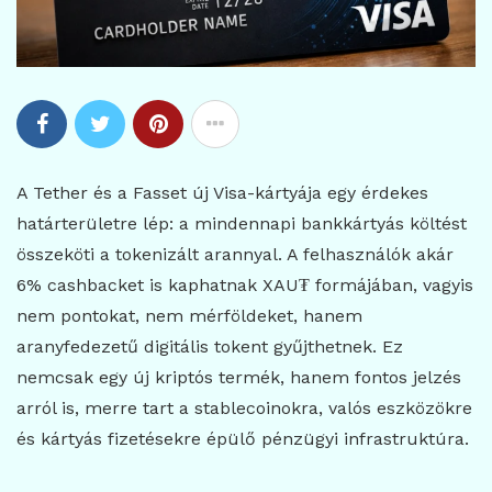
A Tether és a Fasset új Visa-kártyája egy érdekes
határterületre lép: a mindennapi bankkártyás költést
összeköti a tokenizált arannyal. A felhasználók akár
6% cashbacket is kaphatnak XAU₮ formájában, vagyis
nem pontokat, nem mérföldeket, hanem
aranyfedezetű digitális tokent gyűjthetnek. Ez
nemcsak egy új kriptós termék, hanem fontos jelzés
arról is, merre tart a stablecoinokra, valós eszközökre
és kártyás fizetésekre épülő pénzügyi infrastruktúra.