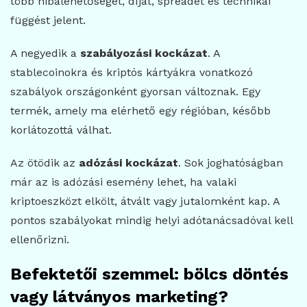
több hibalehetőséget, díjat, spreadet és technikai
függést jelent.
A negyedik a
szabályozási kockázat
. A
stablecoinokra és kriptós kártyákra vonatkozó
szabályok országonként gyorsan változnak. Egy
termék, amely ma elérhető egy régióban, később
korlátozottá válhat.
Az ötödik az
adózási kockázat
. Sok joghatóságban
már az is adózási esemény lehet, ha valaki
kriptoeszközt elkölt, átvált vagy jutalomként kap. A
pontos szabályokat mindig helyi adótanácsadóval kell
ellenőrizni.
Befektetői szemmel: bölcs döntés
vagy látványos marketing?