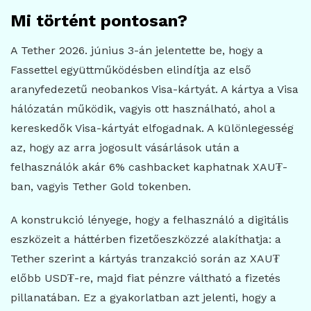
Mi történt pontosan?
A Tether 2026. június 3-án jelentette be, hogy a
Fassettel együttműködésben elindítja az első
aranyfedezetű neobankos Visa-kártyát. A kártya a Visa
hálózatán működik, vagyis ott használható, ahol a
kereskedők Visa-kártyát elfogadnak. A különlegesség
az, hogy az arra jogosult vásárlások után a
felhasználók akár 6% cashbacket kaphatnak XAU₮-
ban, vagyis Tether Gold tokenben.
A konstrukció lényege, hogy a felhasználó a digitális
eszközeit a háttérben fizetőeszközzé alakíthatja: a
Tether szerint a kártyás tranzakció során az XAU₮
előbb USD₮-re, majd fiat pénzre váltható a fizetés
pillanatában. Ez a gyakorlatban azt jelenti, hogy a