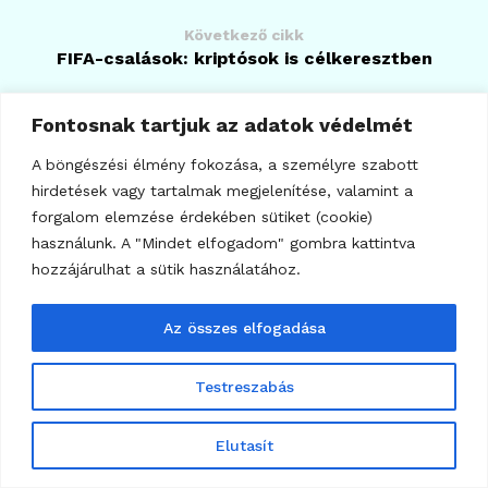
Következő cikk
FIFA-csalások: kriptósok is célkeresztben
Fontosnak tartjuk az adatok védelmét
A böngészési élmény fokozása, a személyre szabott
hirdetések vagy tartalmak megjelenítése, valamint a
forgalom elemzése érdekében sütiket (cookie)
használunk. A "Mindet elfogadom" gombra kattintva
hozzájárulhat a sütik használatához.
Sera
Az összes elfogadása
Testreszabás
Hozzászólás írása
Elutasít
*
Az e-mail címet nem tesszük közzé.
A kötelező mezőket
karakterrel jelöltük