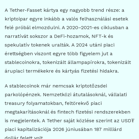
A Tether-Fasset kártya egy nagyobb trend része: a
kriptoipar egyre inkább a valós felhasználási esetek
felé próbál elmozdulni. A 2020–2021-es ciklusban a
narratívát sokszor a DeFi-hozamok, NFT-k és
spekulatív tokenek uralták. A 2024 utáni piaci
érettségben viszont egyre több figyelem jut a
stablecoinokra, tokenizált állampapírokra, tokenizált
árupiaci termékekre és kártyás fizetési hidakra.
A stablecoinok már nemcsak kriptotőzsdei
parkolópénzek. Nemzetközi átutalásoknál, vállalati
treasury folyamatokban, feltörekvő piaci
megtakarításoknál és fintech fizetési rendszerekben
is megjelentek. A Tether saját közlése szerint az USD₮
piaci kapitalizációja 2026 júniusában 187 milliárd
dollár felett volt.