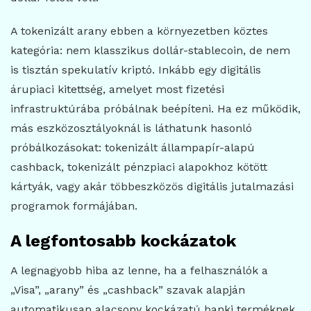
A tokenizált arany ebben a környezetben köztes
kategória: nem klasszikus dollár-stablecoin, de nem
is tisztán spekulatív kriptó. Inkább egy digitális
árupiaci kitettség, amelyet most fizetési
infrastruktúrába próbálnak beépíteni. Ha ez működik,
más eszközosztályoknál is láthatunk hasonló
próbálkozásokat: tokenizált állampapír-alapú
cashback, tokenizált pénzpiaci alapokhoz kötött
kártyák, vagy akár többeszközös digitális jutalmazási
programok formájában.
A legfontosabb kockázatok
A legnagyobb hiba az lenne, ha a felhasználók a
„Visa”, „arany” és „cashback” szavak alapján
automatikusan alacsony kockázatú banki terméknek