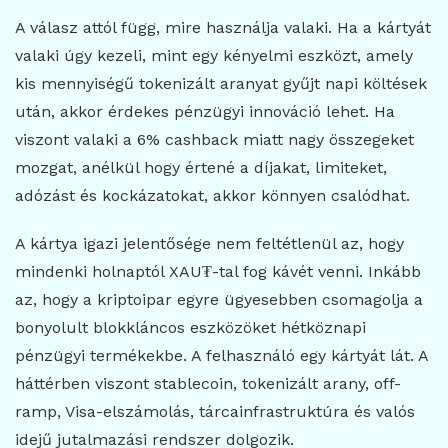
A válasz attól függ, mire használja valaki. Ha a kártyát
valaki úgy kezeli, mint egy kényelmi eszközt, amely
kis mennyiségű tokenizált aranyat gyűjt napi költések
után, akkor érdekes pénzügyi innováció lehet. Ha
viszont valaki a 6% cashback miatt nagy összegeket
mozgat, anélkül hogy értené a díjakat, limiteket,
adózást és kockázatokat, akkor könnyen csalódhat.
A kártya igazi jelentősége nem feltétlenül az, hogy
mindenki holnaptól XAU₮-tal fog kávét venni. Inkább
az, hogy a kriptoipar egyre ügyesebben csomagolja a
bonyolult blokkláncos eszközöket hétköznapi
pénzügyi termékekbe. A felhasználó egy kártyát lát. A
háttérben viszont stablecoin, tokenizált arany, off-
ramp, Visa-elszámolás, tárcainfrastruktúra és valós
idejű jutalmazási rendszer dolgozik.