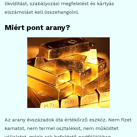
likviditást, szabályozási megfelelést és kártyás
elszámolást kell összehangolni.
Miért pont arany?
Az arany évszázadok óta értékőrző eszköz. Nem fizet
kamatot, nem termel osztalékot, nem működtet
vállalatot, mégis sok befektető portfóliójában