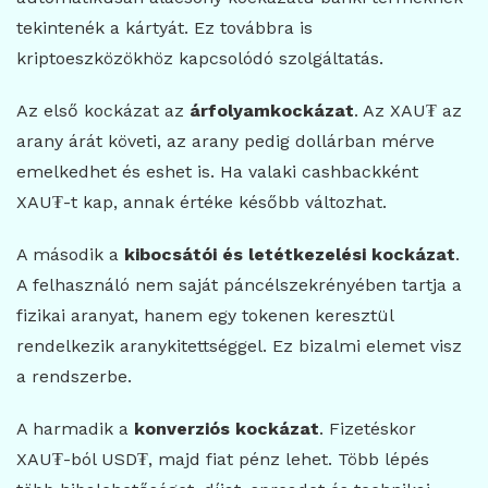
tekintenék a kártyát. Ez továbbra is
kriptoeszközökhöz kapcsolódó szolgáltatás.
Az első kockázat az
árfolyamkockázat
. Az XAU₮ az
arany árát követi, az arany pedig dollárban mérve
emelkedhet és eshet is. Ha valaki cashbackként
XAU₮-t kap, annak értéke később változhat.
A második a
kibocsátói és letétkezelési kockázat
.
A felhasználó nem saját páncélszekrényében tartja a
fizikai aranyat, hanem egy tokenen keresztül
rendelkezik aranykitettséggel. Ez bizalmi elemet visz
a rendszerbe.
A harmadik a
konverziós kockázat
. Fizetéskor
XAU₮-ból USD₮, majd fiat pénz lehet. Több lépés