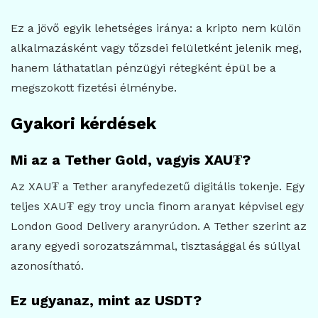
Ez a jövő egyik lehetséges iránya: a kripto nem külön
alkalmazásként vagy tőzsdei felületként jelenik meg,
hanem láthatatlan pénzügyi rétegként épül be a
megszokott fizetési élménybe.
Gyakori kérdések
Mi az a Tether Gold, vagyis XAU₮?
Az XAU₮ a Tether aranyfedezetű digitális tokenje. Egy
teljes XAU₮ egy troy uncia finom aranyat képvisel egy
London Good Delivery aranyrúdon. A Tether szerint az
arany egyedi sorozatszámmal, tisztasággal és súllyal
azonosítható.
Ez ugyanaz, mint az USDT?