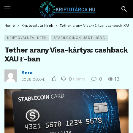
Home
Kriptovaluta hírek
Tether arany Visa-kártya: cashback XAU
KRIPTOVALUTA HÍREK
STABILCOINOK USDT USDC
Tether arany Visa-kártya: cashback
XAU₮-ban
Sera
0
0
13
Points
2026.06.04.