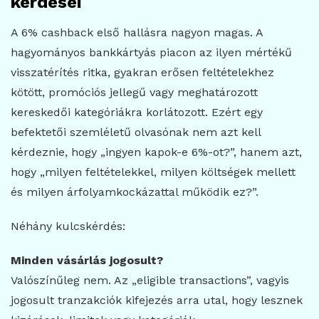
kérdései
A 6% cashback első hallásra nagyon magas. A
hagyományos bankkártyás piacon az ilyen mértékű
visszatérítés ritka, gyakran erősen feltételekhez
kötött, promóciós jellegű vagy meghatározott
kereskedői kategóriákra korlátozott. Ezért egy
befektetői szemléletű olvasónak nem azt kell
kérdeznie, hogy „ingyen kapok-e 6%-ot?”, hanem azt,
hogy „milyen feltételekkel, milyen költségek mellett
és milyen árfolyamkockázattal működik ez?”.
Néhány kulcskérdés:
Minden vásárlás jogosult?
Valószínűleg nem. Az „eligible transactions”, vagyis
jogosult tranzakciók kifejezés arra utal, hogy lesznek