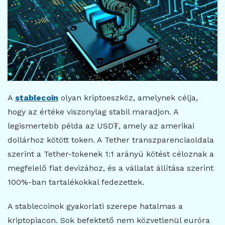
A
stablecoin
olyan kriptoeszköz, amelynek célja,
hogy az értéke viszonylag stabil maradjon. A
legismertebb példa az USD₮, amely az amerikai
dollárhoz kötött token. A Tether transzparenciaoldala
szerint a Tether-tokenek 1:1 arányú kötést céloznak a
megfelelő fiat devizához, és a vállalat állítása szerint
100%-ban tartalékokkal fedezettek.
A stablecoinok gyakorlati szerepe hatalmas a
kriptopiacon. Sok befektető nem közvetlenül euróra