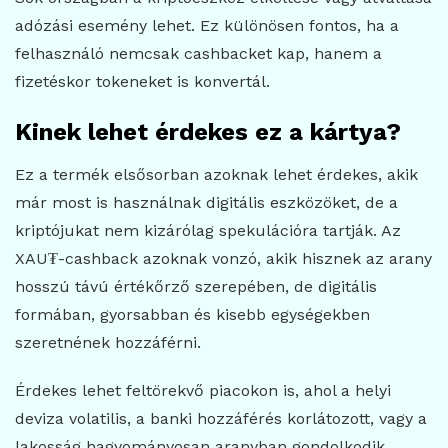
adózási esemény lehet. Ez különösen fontos, ha a
felhasználó nemcsak cashbacket kap, hanem a
fizetéskor tokeneket is konvertál.
Kinek lehet érdekes ez a kártya?
Ez a termék elsősorban azoknak lehet érdekes, akik
már most is használnak digitális eszközöket, de a
kriptójukat nem kizárólag spekulációra tartják. Az
XAU₮-cashback azoknak vonzó, akik hisznek az arany
hosszú távú értékőrző szerepében, de digitális
formában, gyorsabban és kisebb egységekben
szeretnének hozzáférni.
Érdekes lehet feltörekvő piacokon is, ahol a helyi
deviza volatilis, a banki hozzáférés korlátozott, vagy a
lakosság hagyományosan aranyban gondolkodik