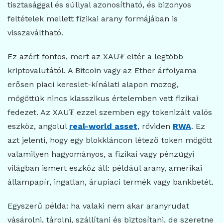
tisztasággal és súllyal azonosítható, és bizonyos
feltételek mellett fizikai arany formájában is
visszaváltható.
Ez azért fontos, mert az XAU₮ eltér a legtöbb
kriptovalutától. A Bitcoin vagy az Ether árfolyama
erősen piaci kereslet-kínálati alapon mozog,
mögöttük nincs klasszikus értelemben vett fizikai
fedezet. Az XAU₮ ezzel szemben egy tokenizált valós
eszköz, angolul
real-world asset
, röviden
RWA
. Ez
azt jelenti, hogy egy blokkláncon létező token mögött
valamilyen hagyományos, a fizikai vagy pénzügyi
világban ismert eszköz áll: például arany, amerikai
állampapír, ingatlan, árupiaci termék vagy bankbetét.
Egyszerű példa: ha valaki nem akar aranyrudat
vásárolni, tárolni, szállítani és biztosítani, de szeretne