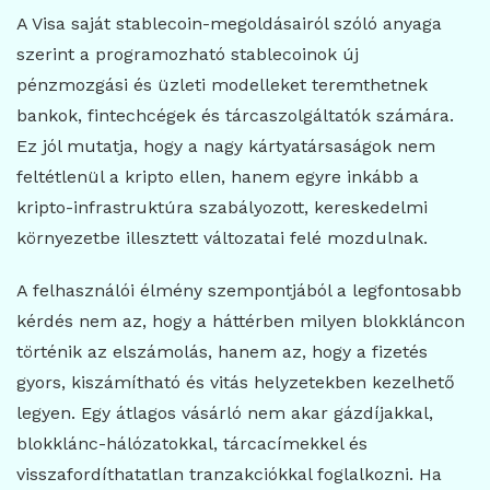
A Visa saját stablecoin-megoldásairól szóló anyaga
szerint a programozható stablecoinok új
pénzmozgási és üzleti modelleket teremthetnek
bankok, fintechcégek és tárcaszolgáltatók számára.
Ez jól mutatja, hogy a nagy kártyatársaságok nem
feltétlenül a kripto ellen, hanem egyre inkább a
kripto-infrastruktúra szabályozott, kereskedelmi
környezetbe illesztett változatai felé mozdulnak.
A felhasználói élmény szempontjából a legfontosabb
kérdés nem az, hogy a háttérben milyen blokkláncon
történik az elszámolás, hanem az, hogy a fizetés
gyors, kiszámítható és vitás helyzetekben kezelhető
legyen. Egy átlagos vásárló nem akar gázdíjakkal,
blokklánc-hálózatokkal, tárcacímekkel és
visszafordíthatatlan tranzakciókkal foglalkozni. Ha