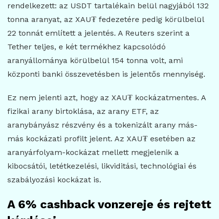
rendelkezett: az USDT tartalékain belül nagyjából 132
tonna aranyat, az XAU₮ fedezetére pedig körülbelül
22 tonnát említett a jelentés. A Reuters szerint a
Tether teljes, e két termékhez kapcsolódó
aranyállománya körülbelül 154 tonna volt, ami
központi banki összevetésben is jelentős mennyiség.
Ez nem jelenti azt, hogy az XAU₮ kockázatmentes. A
fizikai arany birtoklása, az arany ETF, az
aranybányász részvény és a tokenizált arany más-
más kockázati profilt jelent. Az XAU₮ esetében az
aranyárfolyam-kockázat mellett megjelenik a
kibocsátói, letétkezelési, likviditási, technológiai és
szabályozási kockázat is.
A 6% cashback vonzereje és rejtett