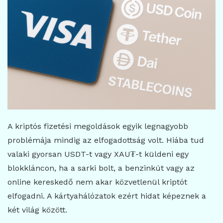
A kriptós fizetési megoldások egyik legnagyobb
problémája mindig az elfogadottság volt. Hiába tud
valaki gyorsan USDT-t vagy XAU₮-t küldeni egy
blokkláncon, ha a sarki bolt, a benzinkút vagy az
online kereskedő nem akar közvetlenül kriptót
elfogadni. A kártyahálózatok ezért hidat képeznek a
két világ között.