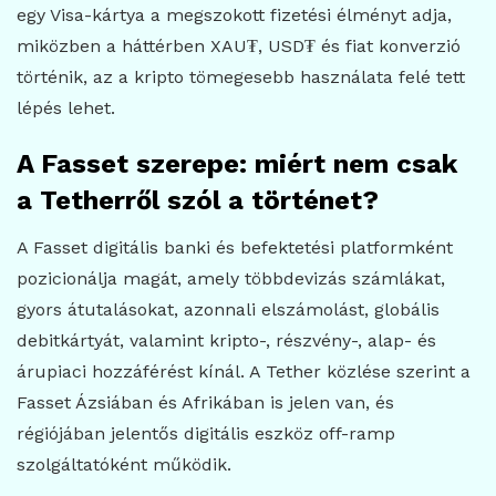
egy Visa-kártya a megszokott fizetési élményt adja,
miközben a háttérben XAU₮, USD₮ és fiat konverzió
történik, az a kripto tömegesebb használata felé tett
lépés lehet.
A Fasset szerepe: miért nem csak
a Tetherről szól a történet?
A Fasset digitális banki és befektetési platformként
pozicionálja magát, amely többdevizás számlákat,
gyors átutalásokat, azonnali elszámolást, globális
debitkártyát, valamint kripto-, részvény-, alap- és
árupiaci hozzáférést kínál. A Tether közlése szerint a
Fasset Ázsiában és Afrikában is jelen van, és
régiójában jelentős digitális eszköz off-ramp
szolgáltatóként működik.