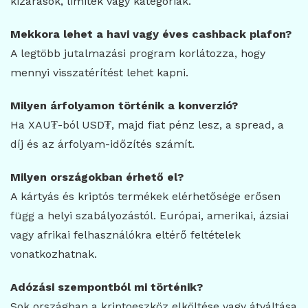
kizárások, limitek vagy kategóriák.
Mekkora lehet a havi vagy éves cashback plafon?
A legtöbb jutalmazási program korlátozza, hogy
mennyi visszatérítést lehet kapni.
Milyen árfolyamon történik a konverzió?
Ha XAU₮-ból USD₮, majd fiat pénz lesz, a spread, a
díj és az árfolyam-időzítés számít.
Milyen országokban érhető el?
A kártyás és kriptós termékek elérhetősége erősen
függ a helyi szabályozástól. Európai, amerikai, ázsiai
vagy afrikai felhasználókra eltérő feltételek
vonatkozhatnak.
Adózási szempontból mi történik?
Sok országban a kriptoeszköz elköltése vagy átváltása