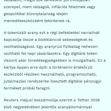
szerepel, mert válságok, inflációs félelmek vagy
geopolitikai bizonytalanság idején
menedékeszközként tekintenek rá.
A tokenizált arany ezt a régi befektetési narratívát
kapcsolja össze a blokkláncok sebességével és
oszthatóságával. Egy aranyrúd fizikailag nehezen
osztható fel napi vásárlásokra. Egy digitális token
viszont akár töredékegységekben is mozgatható. Ez a
kártya éppen erre épít: a történelmi értékőrző
eszközből részben használható, programozható,
jutalmazási rendszerbe illesztett digitális pénzügyi
terméket próbál faragni.
Reuters májusi beszámolója szerint a Tether 2026
első negyedévében jelentős aranyállománnyal