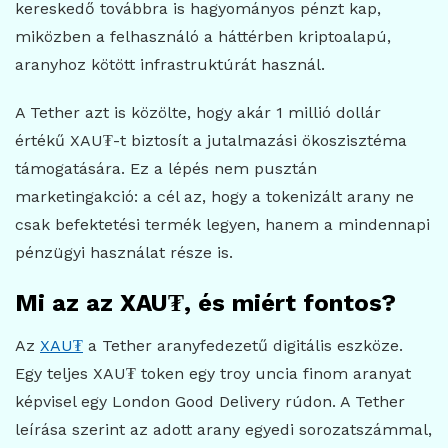
kereskedő továbbra is hagyományos pénzt kap,
miközben a felhasználó a háttérben kriptoalapú,
aranyhoz kötött infrastruktúrát használ.
A Tether azt is közölte, hogy akár 1 millió dollár
értékű XAU₮-t biztosít a jutalmazási ökoszisztéma
támogatására. Ez a lépés nem pusztán
marketingakció: a cél az, hogy a tokenizált arany ne
csak befektetési termék legyen, hanem a mindennapi
pénzügyi használat része is.
Mi az az XAU₮, és miért fontos?
Az
XAU₮
a Tether aranyfedezetű digitális eszköze.
Egy teljes XAU₮ token egy troy uncia finom aranyat
képvisel egy London Good Delivery rúdon. A Tether
leírása szerint az adott arany egyedi sorozatszámmal,