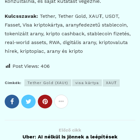
konzultálnia, és saját kutatást végeznie.
Kulcsszavak:
Tether, Tether Gold, XAU₮, USDT,
Fasset, Visa kriptokártya, aranyfedezetű stablecoin,
tokenizált arany, kripto cashback, stablecoin fizetés,
real-world assets, RWA, digitális arany, kriptovaluta
hírek, kriptopiac, arany és kripto
Post Views:
406
Címkék:
Tether Gold (XAUt)
visa kártya
XAU₮
Előző cikk
Uber: AI nélkül is jönnek a leépítések