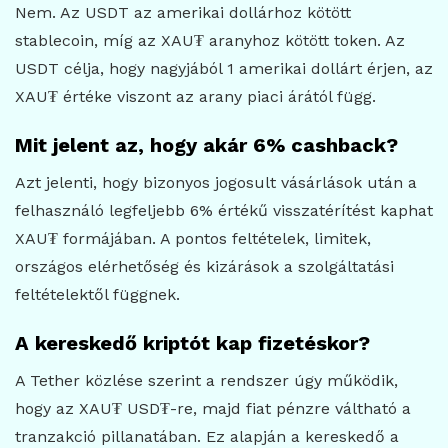
Nem. Az USDT az amerikai dollárhoz kötött
stablecoin, míg az XAU₮ aranyhoz kötött token. Az
USDT célja, hogy nagyjából 1 amerikai dollárt érjen, az
XAU₮ értéke viszont az arany piaci árától függ.
Mit jelent az, hogy akár 6% cashback?
Azt jelenti, hogy bizonyos jogosult vásárlások után a
felhasználó legfeljebb 6% értékű visszatérítést kaphat
XAU₮ formájában. A pontos feltételek, limitek,
országos elérhetőség és kizárások a szolgáltatási
feltételektől függnek.
A kereskedő kriptót kap fizetéskor?
A Tether közlése szerint a rendszer úgy működik,
hogy az XAU₮ USD₮-re, majd fiat pénzre váltható a
tranzakció pillanatában. Ez alapján a kereskedő a