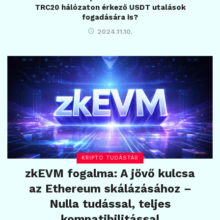
TRC20 hálózaton érkező USDT utalások
fogadására is?
2024.11.10.
KRIPTO TUDÁSTÁR
zkEVM fogalma: A jövő kulcsa
az Ethereum skálázásához –
Nulla tudással, teljes
kompatibilitással