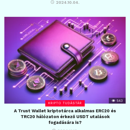
2024.10.04.
543
KRIPTO TUDÁSTÁR
A Trust Wallet kriptotárca alkalmas ERC20 és
TRC20 hálózaton érkező USDT utalások
fogadására is?