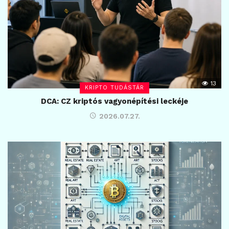
13
KRIPTO TUDÁSTÁR
DCA: CZ kriptós vagyonépítési leckéje
2026.07.27.