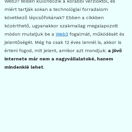
Web3? Miben különbözik a korábbi verzióktól, és
miért tartják sokan a technológiai forradalom
következő lépcsőfokának? Ebben a cikkben
közérthető, ugyanakkor szakmailag megalapozott
módon mutatjuk be a
Web3
fogalmát, működését és
jelentőségét. Még ha csak 12 éves lennél is, akkor is
érteni fogod, mit jelent, amikor azt mondjuk:
a jövő
internete már nem a nagyvállalatoké, hanem
mindenkié lehet
.