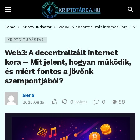
Home
Kripto Tudástár
Web3: A decentralizált internet kora – Mit
KRIPTO TUDÁSTÁR
Web3: A decentralizált internet
kora – Mit jelent, hogyan működik,
és miért fontos a jövőnk
szempontjából?
Sera
0
0
88
Points
2025.08.15.