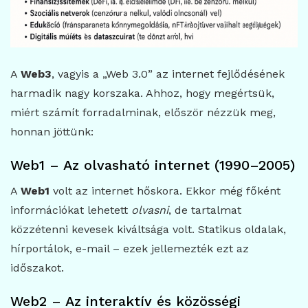
A
Web3
, vagyis a „Web 3.0” az internet fejlődésének
harmadik nagy korszaka. Ahhoz, hogy megértsük,
miért számít forradalminak, először nézzük meg,
honnan jöttünk:
Web1 – Az olvasható internet (1990–2005)
A
Web1
volt az internet hőskora. Ekkor még főként
információkat lehetett
olvasni
, de tartalmat
közzétenni kevesek kiváltsága volt. Statikus oldalak,
hírportálok, e-mail – ezek jellemezték ezt az
időszakot.
Web2 – Az interaktív és közösségi