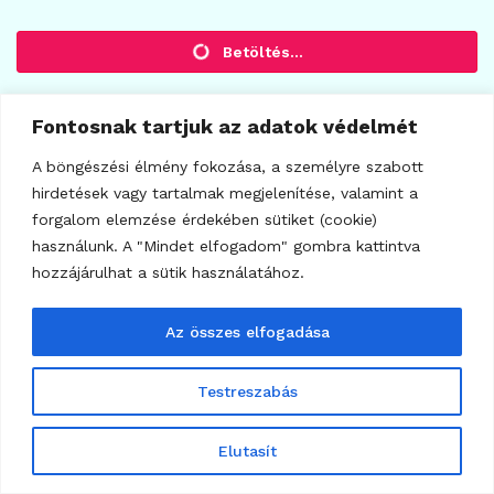
Fontosnak tartjuk az adatok védelmét
A böngészési élmény fokozása, a személyre szabott
hirdetések vagy tartalmak megjelenítése, valamint a
forgalom elemzése érdekében sütiket (cookie)
használunk. A "Mindet elfogadom" gombra kattintva
KRIPTO TUDÁSTÁR
hozzájárulhat a sütik használatához.
A Decentralizáció fogalma a
kriptovaluták világában
Az összes elfogadása
2024.07.14.
40
Testreszabás
Elutasít