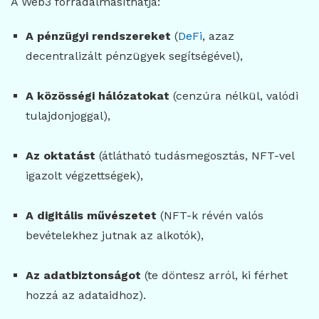
A Web3 forradalmasíthatja:
A pénzügyi rendszereket
(
DeFi
, azaz
decentralizált pénzügyek segítségével),
A közösségi hálózatokat
(cenzúra nélkül, valódi
tulajdonjoggal),
Az oktatást
(átlátható tudásmegosztás, NFT-vel
igazolt végzettségek),
A digitális művészetet
(NFT-k révén valós
bevételekhez jutnak az alkotók),
Az adatbiztonságot
(te döntesz arról, ki férhet
hozzá az adataidhoz).