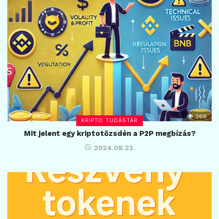
266
KRIPTO TUDÁSTÁR
Mit jelent egy kriptotőzsdén a P2P megbízás?
2024.08.23.