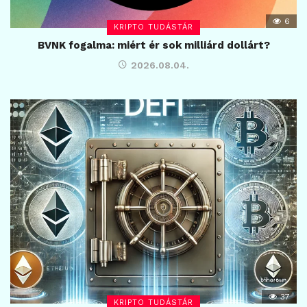
6
KRIPTO TUDÁSTÁR
BVNK fogalma: miért ér sok milliárd dollárt?
2026.08.04.
37
KRIPTO TUDÁSTÁR