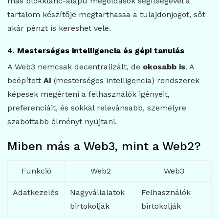
más blokklánc-alapú megoldások segítségével a
tartalom készítője megtarthassa a tulajdonjogot, sőt
akár pénzt is kereshet vele.
4.
Mesterséges intelligencia és gépi tanulás
A Web3 nemcsak decentralizált, de
okosabb is
. A
beépített
AI
(mesterséges intelligencia) rendszerek
képesek megérteni a felhasználók igényeit,
preferenciáit, és sokkal relevánsabb, személyre
szabottabb élményt nyújtani.
Miben más a Web3, mint a Web2?
Funkció
Web2
Web3
Adatkezelés
Nagyvállalatok
Felhasználók
birtokolják
birtokolják