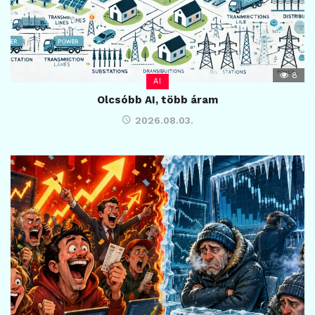
8
AI
Olcsóbb AI, több áram
2026.08.03.