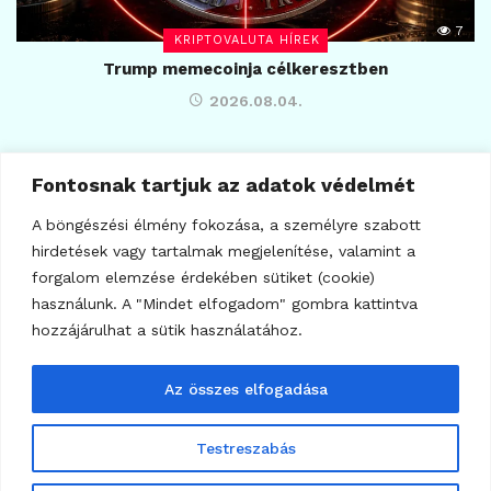
7
KRIPTOVALUTA HÍREK
Trump memecoinja célkeresztben
2026.08.04.
Fontosnak tartjuk az adatok védelmét
A böngészési élmény fokozása, a személyre szabott
hirdetések vagy tartalmak megjelenítése, valamint a
forgalom elemzése érdekében sütiket (cookie)
használunk. A "Mindet elfogadom" gombra kattintva
hozzájárulhat a sütik használatához.
Az összes elfogadása
Testreszabás
7
BITCOIN