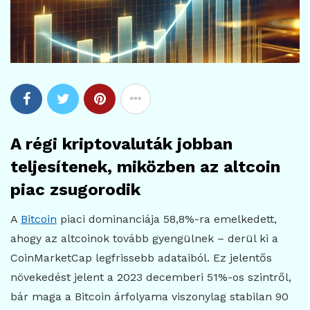
A régi kriptovaluták jobban
teljesítenek, miközben az altcoin
piac zsugorodik
A
Bitcoin
piaci dominanciája 58,8%-ra emelkedett,
ahogy az altcoinok tovább gyengülnek – derül ki a
CoinMarketCap legfrissebb adataiból. Ez jelentős
növekedést jelent a 2023 decemberi 51%-os szintről,
bár maga a Bitcoin árfolyama viszonylag stabilan 90