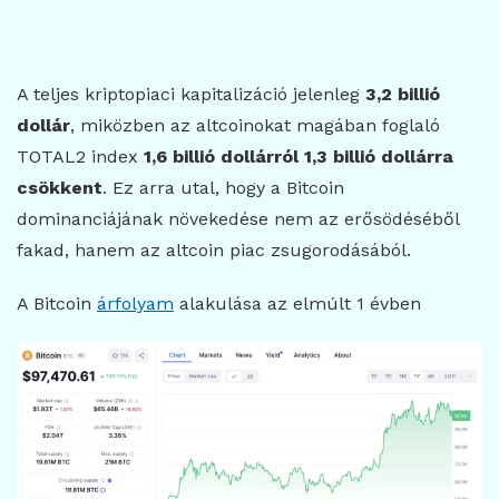
A teljes kriptopiaci kapitalizáció jelenleg
3,2 billió
dollár
, miközben az altcoinokat magában foglaló
TOTAL2 index
1,6 billió dollárról 1,3 billió dollárra
csökkent
. Ez arra utal, hogy a Bitcoin
dominanciájának növekedése nem az erősödéséből
fakad, hanem az altcoin piac zsugorodásából.
A Bitcoin
árfolyam
alakulása az elmúlt 1 évben