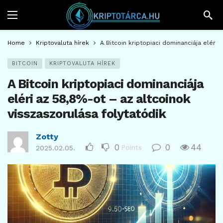
Home
Kriptovaluta hírek
A Bitcoin kriptopiaci dominanciája eléri 
BITCOIN
KRIPTOVALUTA HÍREK
A Bitcoin kriptopiaci dominanciája
eléri az 58,8%-ot – az altcoinok
visszaszorulása folytatódik
Zotty
0
0
44
Points
2025.02.05.