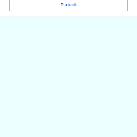
Elutasít
Strategy Bitcoin-válság: ki fizeti a 64 milliárdos
fogadást?
2026.06.29.
Több cikk betöltése
Árfolyamok