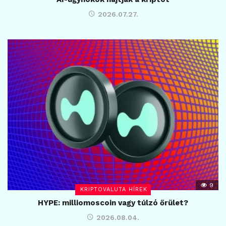
2026.07.27.
9
KRIPTOVALUTA HÍREK
HYPE: milliomoscoin vagy túlzó őrület?
2026.08.04.