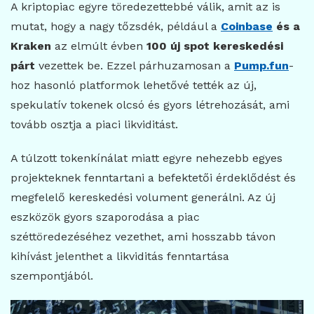
A kriptopiac egyre töredezettebbé válik, amit az is
mutat, hogy a nagy tőzsdék, például a
Coinbase
és a
Kraken
az elmúlt évben
100 új spot kereskedési
párt
vezettek be. Ezzel párhuzamosan a
Pump.fun
-
hoz hasonló platformok lehetővé tették az új,
spekulatív tokenek olcsó és gyors létrehozását, ami
tovább osztja a piaci likviditást.
A túlzott tokenkínálat miatt egyre nehezebb egyes
projekteknek fenntartani a befektetői érdeklődést és
megfelelő kereskedési volument generálni. Az új
eszközök gyors szaporodása a piac
széttöredezéséhez vezethet, ami hosszabb távon
kihívást jelenthet a likviditás fenntartása
szempontjából.