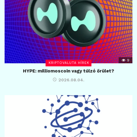
9
KRIPTOVALUTA HÍREK
HYPE: milliomoscoin vagy túlzó őrület?
2026.08.04.