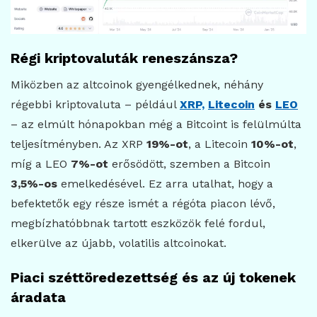
Régi kriptovaluták reneszánsza?
Miközben az altcoinok gyengélkednek, néhány
régebbi kriptovaluta – például
XRP,
Litecoin
és
LEO
– az elmúlt hónapokban még a Bitcoint is felülmúlta
teljesítményben. Az XRP
19%-ot
, a Litecoin
10%-ot
,
míg a LEO
7%-ot
erősödött, szemben a Bitcoin
3,5%-os
emelkedésével. Ez arra utalhat, hogy a
befektetők egy része ismét a régóta piacon lévő,
megbízhatóbbnak tartott eszközök felé fordul,
elkerülve az újabb, volatilis altcoinokat.
Piaci széttöredezettség és az új tokenek
áradata