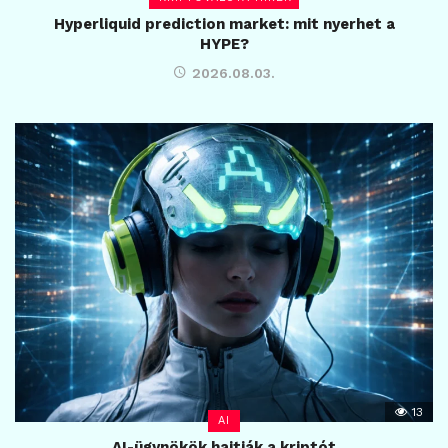
Hyperliquid prediction market: mit nyerhet a
HYPE?
2026.08.03.
13
AI
AI-ügynökök hajtják a kriptót