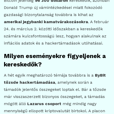
Bitcoin jelenleg
96 300 dolláron
kereskedik, azonban
Donald Trump új vámintézkedései miatt fokozódó
gazdasági bizonytalanság továbbra is kihat az
amerikai jegybanki kamatvárakozásokra
. A február
24. és március 2. közötti időszakban a kereskedők
számára kulcsfontosságú lesz, hogyan alakulnak az
inflációs adatok és a hackertámadások utóhatásai.
Milyen eseményekre figyeljenek a
kereskedők?
A hét egyik meghatározó témája továbbra is a
ByBit
tőzsde hackertámadása
, amelynek során a
támadók jelentős összegeket loptak el. Bár a tőzsde
már visszaszerzett bizonyos összegeket, a támadás
mögött álló
Lazarus csoport
még mindig nagy
mennyiségű ellopott kriptovalutát birtokol. A piacon