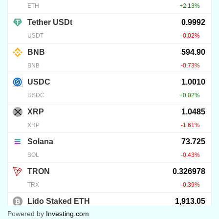
13
KRIPTO TUDÁSTÁR
DCA: CZ kriptós vagyonépítési leckéje
2026.07.27.