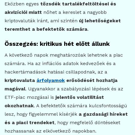
Eközben egyes
tőzsdék tartalékfeltöltései és
akvizíciói miatt
nőhet a kereslet a nagyobb
kriptovaluták iránt, ami szintén
új lehetőségeket
teremthet a befektetők számára
.
Összegzés: kritikus hét előtt állunk
A következő napok meghatározóak lehetnek a piac
számára. Ha az inflációs adatok kedvezőek és a
hackertámadások hatásai csillapodnak, az a
kriptovaluta
árfolyamok
erősödését hozhatja
magával
. Ugyanakkor a szabályozási lépések és az
ETF-piac mozgásai is
jelentős volatilitást
okozhatnak
. A befektetők számára kulcsfontosságú
lesz, hogy figyelemmel kísérjék
a gazdasági híreket
és a piaci trendeket
, hogy megfelelő döntéseket
hozhassanak az elkövetkező napokban.