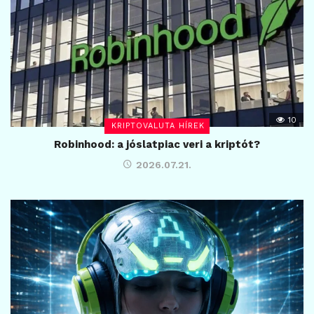
10
KRIPTOVALUTA HÍREK
Robinhood: a jóslatpiac veri a kriptót?
2026.07.21.