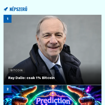
7
AI
Olcsóbb AI, több áram
2026.08.03.