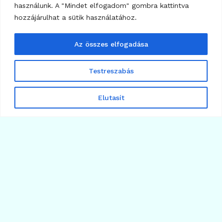
használunk. A "Mindet elfogadom" gombra kattintva
hozzájárulhat a sütik használatához.
Az összes elfogadása
Testreszabás
23
Elutasít
BITCOIN
Bitcoin árfolyam: stablecoin-fék
2026.07.08.
Több cikk betöltése
Árfolyamok