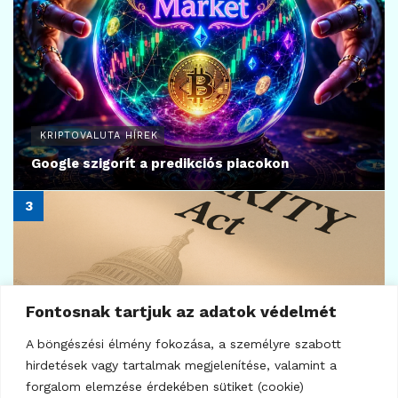
12
KRIPTOVALUTA HÍREK
ETH és HYPE ralija
2026.07.27.
Fontosnak tartjuk az adatok védelmét
A böngészési élmény fokozása, a személyre szabott
hirdetések vagy tartalmak megjelenítése, valamint a
forgalom elemzése érdekében sütiket (cookie)