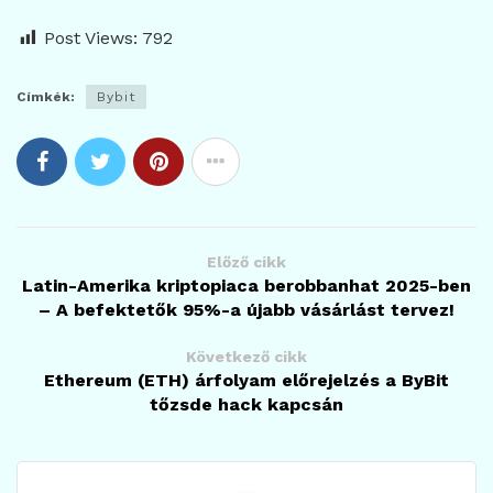
Post Views:
792
Címkék:
Bybit
Előző cikk
Latin-Amerika kriptopiaca berobbanhat 2025-ben
– A befektetők 95%-a újabb vásárlást tervez!
Következő cikk
Ethereum (ETH) árfolyam előrejelzés a ByBit
tőzsde hack kapcsán