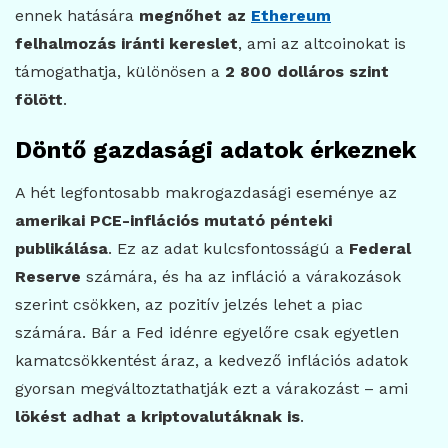
ennek hatására
megnőhet az
Ethereum
felhalmozás iránti kereslet
, ami az altcoinokat is
támogathatja, különösen a
2 800 dolláros szint
fölött
.
Döntő gazdasági adatok érkeznek
A hét legfontosabb makrogazdasági eseménye az
amerikai PCE-inflációs mutató pénteki
publikálása
. Ez az adat kulcsfontosságú a
Federal
Reserve
számára, és ha az infláció a várakozások
szerint csökken, az pozitív jelzés lehet a piac
számára. Bár a Fed idénre egyelőre csak egyetlen
kamatcsökkentést áraz, a kedvező inflációs adatok
gyorsan megváltoztathatják ezt a várakozást – ami
lökést adhat a kriptovalutáknak is
.