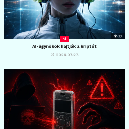
13
AI
AI-ügynökök hajtják a kriptót
2026.07.27.