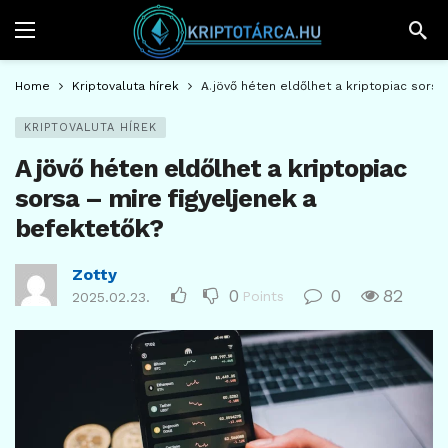
Home
Kriptovaluta hírek
A jövő héten eldőlhet a kriptopiac sorsa
KRIPTOVALUTA HÍREK
A jövő héten eldőlhet a kriptopiac
sorsa – mire figyeljenek a
befektetők?
Zotty
0
0
82
Points
2025.02.23.