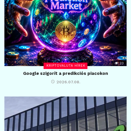
23
KRIPTOVALUTA HÍREK
Google szigorít a predikciós piacokon
2026.07.08.