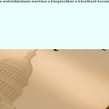
és weboldalcímem mentése a böngészőben a következő hozzá