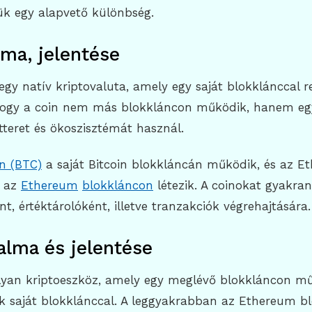
ük egy alapvető különbség.
lma, jelentése
 egy natív kriptovaluta, amely egy saját blokklánccal r
, hogy a coin nem más blokkláncon működik, hanem eg
tteret és ökoszisztémát használ.
in (BTC)
a saját Bitcoin blokkláncán működik, és az Et
y az
Ethereum
blokkláncon
létezik. A coinokat gyakra
nt, értéktárolóként, illetve tranzakciók végrehajtására.
alma és jelentése
olyan kriptoeszköz, amely egy meglévő blokkláncon mű
k saját blokklánccal. A leggyakrabban az Ethereum b