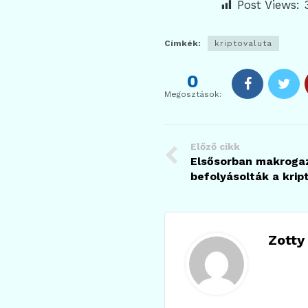
Post Views:
Címkék:
kriptovaluta
0
Megosztások:
Előző cikk
Elsősorban makroga
befolyásolták a krip
Zotty