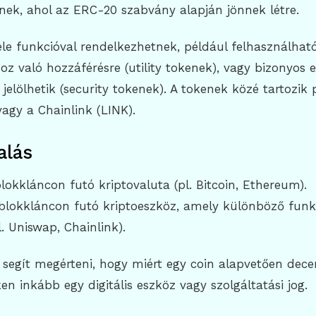
nek, ahol az ERC-20 szabvány alapján jönnek létre.
le funkcióval rendelkezhetnek, például felhasználhat
oz való hozzáférésre (utility tokenek), vagy bizonyos 
 jelölhetik (security tokenek). A tokenek közé tartozik 
agy a Chainlink (LINK).
alás
blokkláncon futó kriptovaluta (pl. Bitcoin, Ethereum).
blokkláncon futó kriptoeszköz, amely különböző funk
l. Uniswap, Chainlink).
segít megérteni, hogy miért egy coin alapvetően decen
en inkább egy digitális eszköz vagy szolgáltatási jog.