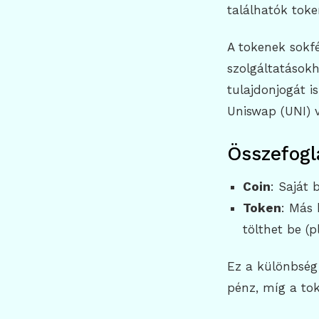
találhatók toke
A tokenek sokfé
szolgáltatásokh
tulajdonjogát is
Uniswap (UNI) v
Összefogl
Coin
: Saját 
Token
: Más 
tölthet be (p
Ez a különbség 
pénz, míg a tok