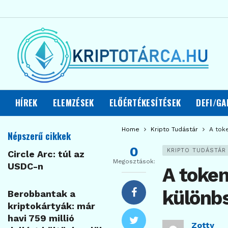
HÍREK
ELEMZÉSEK
ELŐÉRTÉKESÍTÉSEK
DEFI/GA
Home
Kripto Tudástár
A toke
Népszerű cikkek
0
KRIPTO TUDÁSTÁR
Circle Arc: túl az
Megosztások:
USDC-n
A token
különbs
Berobbantak a
kriptokártyák: már
havi 759 millió
Zotty