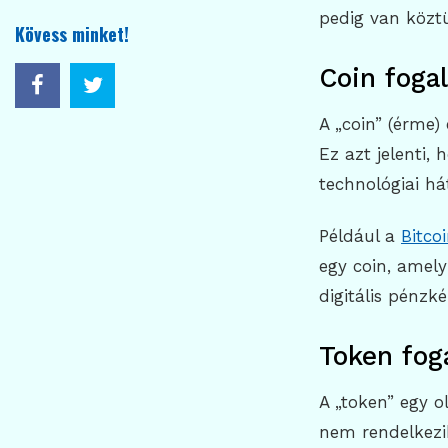
pedig van közt
Kövess minket!
Coin foga
A „coin” (érme)
Ez azt jelenti
technológiai há
Például a
Bitco
egy coin, amel
digitális pénzké
Token fog
A „token” egy 
nem rendelkezi