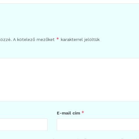
*
közzé.
A kötelező mezőket
karakterrel jelöltük
*
E-mail cím