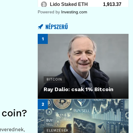
Powered by
Investing.com
NÉPSZERŰ
BITCOIN
Ray Dalio: csak 1% Bitcoin
 coin?
everednek,
ELEMZÉSEK