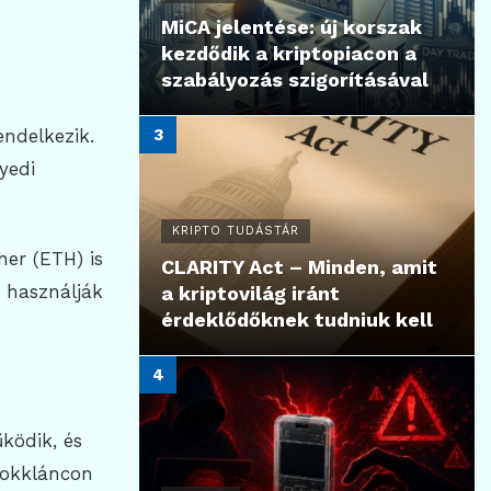
MiCA jelentése: új korszak
kezdődik a kriptopiacon a
szabályozás szigorításával
endelkezik.
yedi
KRIPTO TUDÁSTÁR
her (ETH) is
CLARITY Act – Minden, amit
n használják
a kriptovilág iránt
érdeklődőknek tudniuk kell
ködik, és
lokkláncon