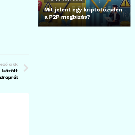
Mit jelent egy kriptotőzsdén
a P2P megbízás?
ező cikk
 közölt
rdropról