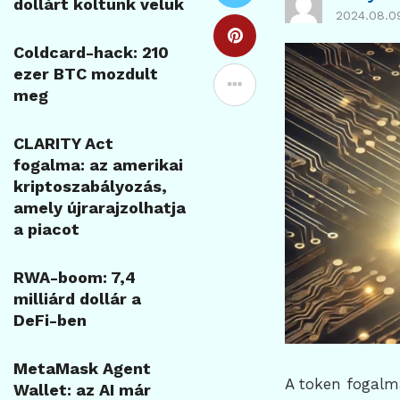
dollárt költünk velük
2024.08.0
Coldcard-hack: 210
ezer BTC mozdult
meg
CLARITY Act
fogalma: az amerikai
kriptoszabályozás,
amely újrarajzolhatja
a piacot
RWA-boom: 7,4
milliárd dollár a
DeFi-ben
MetaMask Agent
A token fogalma
Wallet: az AI már