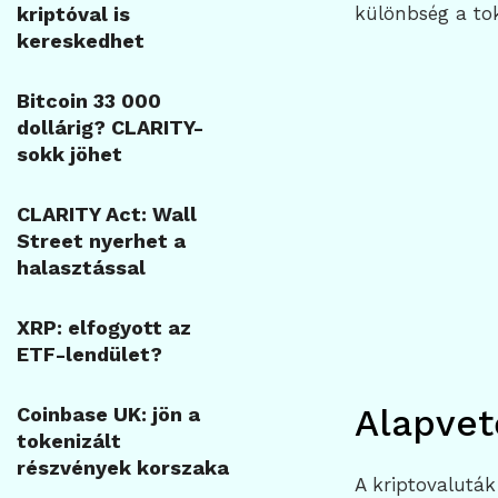
kriptóval is
különbség a tok
kereskedhet
Bitcoin 33 000
dollárig? CLARITY-
sokk jöhet
CLARITY Act: Wall
Street nyerhet a
halasztással
XRP: elfogyott az
ETF-lendület?
Alapvet
Coinbase UK: jön a
tokenizált
részvények korszaka
A kriptovaluták