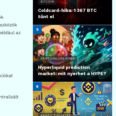
BITCOIN
Coldcard-hiba: 1 367 BTC
tűnt el
ók
eszközök
például az
KRIPTOVALUTA HÍREK
Hyperliquid prediction
market: mit nyerhet a HYPE?
ciókat
tralizált
KRIPTO TUDÁSTÁR