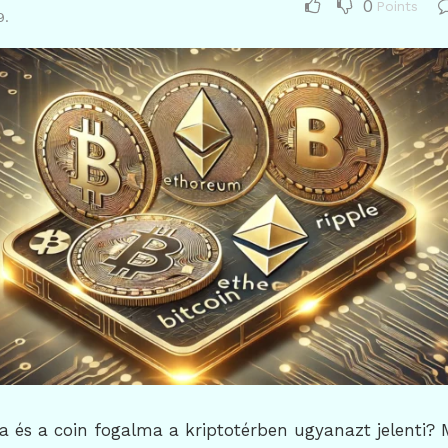
0
Points
9.
 és a coin fogalma a kriptotérben ugyanazt jelenti? 