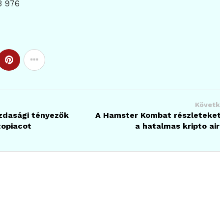
3 976
Követk
zdasági tényezők
A Hamster Kombat részleteket
topiacot
a hatalmas kripto ai