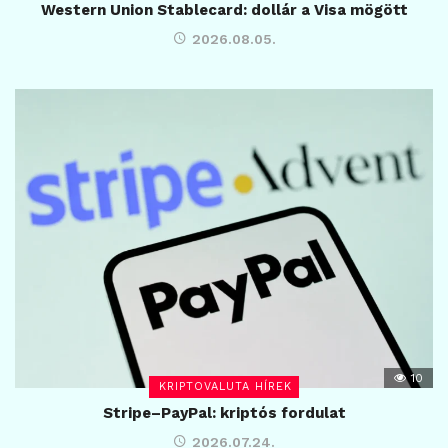
Western Union Stablecard: dollár a Visa mögött
2026.08.05.
10
KRIPTOVALUTA HÍREK
Stripe–PayPal: kriptós fordulat
2026.07.24.