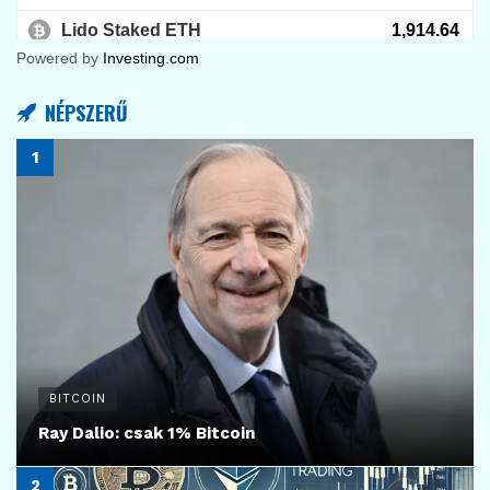
Open USD: új kihívó a stablecoinpiacon
2026.07.01.
24
BITCOIN
MetaMaskba érkezik a banki stablecoin: új
korszak a kriptopiacon