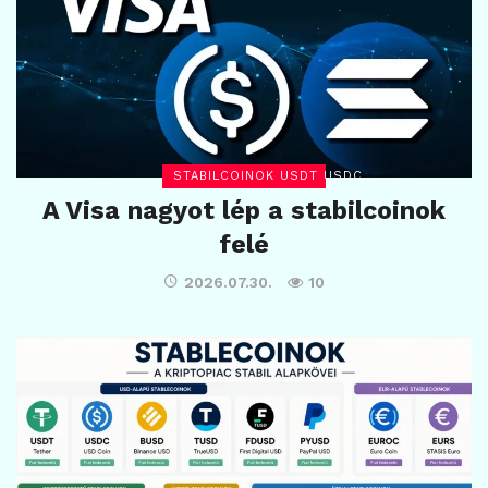
STABILCOINOK USDT USDC
A Visa nagyot lép a stabilcoinok
felé
2026.07.30.
10