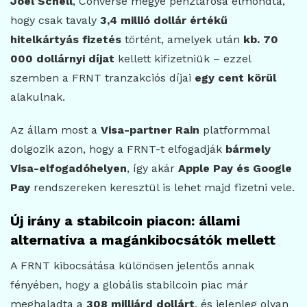
Joel Schell
, Converse megye pénztárosa elmondta,
hogy csak tavaly
3,4 millió dollár értékű
hitelkártyás fizetés
történt, amelyek után
kb. 70
000 dollárnyi díjat
kellett kifizetniük – ezzel
szemben a FRNT tranzakciós díjai
egy cent körül
alakulnak.
Az állam most a
Visa-partner Rain
platformmal
dolgozik azon, hogy a FRNT-t elfogadják
bármely
Visa-elfogadóhelyen
, így akár
Apple Pay és Google
Pay
rendszereken keresztül is lehet majd fizetni vele.
Új irány a stabilcoin piacon: állami
alternatíva a magánkibocsátók mellett
A FRNT kibocsátása különösen jelentős annak
fényében, hogy a globális stabilcoin piac már
meghaladta a
308 milliárd dollárt
, és jelenleg olyan