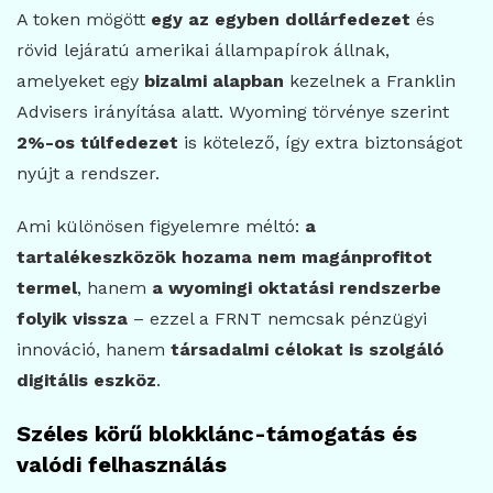
A token mögött
egy az egyben dollárfedezet
és
rövid lejáratú amerikai állampapírok állnak,
amelyeket egy
bizalmi alapban
kezelnek a Franklin
Advisers irányítása alatt. Wyoming törvénye szerint
2%-os túlfedezet
is kötelező, így extra biztonságot
nyújt a rendszer.
Ami különösen figyelemre méltó:
a
tartalékeszközök hozama nem magánprofitot
termel
, hanem
a wyomingi oktatási rendszerbe
folyik vissza
– ezzel a FRNT nemcsak pénzügyi
innováció, hanem
társadalmi célokat is szolgáló
digitális eszköz
.
Széles körű blokklánc-támogatás és
valódi felhasználás