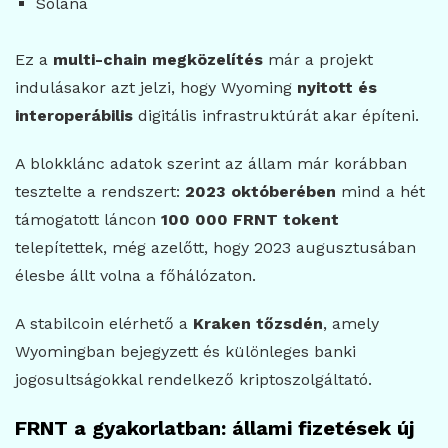
Solana
Ez a
multi-chain megközelítés
már a projekt
indulásakor azt jelzi, hogy Wyoming
nyitott és
interoperábilis
digitális infrastruktúrát akar építeni.
A blokklánc adatok szerint az állam már korábban
tesztelte a rendszert:
2023 októberében
mind a hét
támogatott láncon
100 000 FRNT tokent
telepítettek, még azelőtt, hogy 2023 augusztusában
élesbe állt volna a főhálózaton.
A stabilcoin elérhető a
Kraken tőzsdén
, amely
Wyomingban bejegyzett és különleges banki
jogosultságokkal rendelkező kriptoszolgáltató.
FRNT a gyakorlatban: állami fizetések új