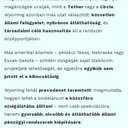
magáncégek uralják, mint a
Tether
vagy a
Circle
.
Wyoming azonban más utat választott:
közvetlen
állami felügyelet, nyilvános átláthatóság
, és
társadalmi célú hasznosítás
áll a rendszer
középpontjában.
Más amerikai államok – például Texas, Nebraska vagy
Észak-Dakota – szintén vizsgálják saját stabilcoin
projektjeik lehetőségét, de egyelőre
egyikük sem
jutott el a kibocsátásig
.
Wyoming tehát
precedenst teremtett
: megmutatta,
hogyan lehet a blokkláncot
a közszféra
szolgálatába állítani
– nem csak spekulációra,
hanem
gyorsabb, olcsóbb és átláthatóbb állami
pénzügyi rendszerek kiépítésére
.