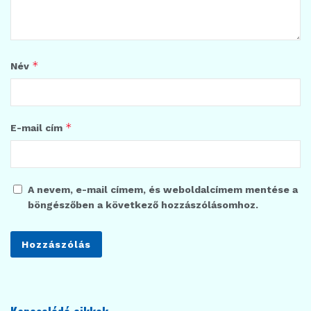
*
Név
*
E-mail cím
A nevem, e-mail címem, és weboldalcímem mentése a
böngészőben a következő hozzászólásomhoz.