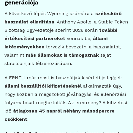
generációja
A következő lépés Wyoming számára a
széleskörű
használat elindítása
. Anthony Apollo, a Stable Token
Bizottság ügyvezetője szerint 2026 során
további
értékesítési partnereket
vonnak be,
állami
intézményekben
tervezik bevezetni a használatot,
valamint
más államokat is támogatnak
saját
stabilcoinjaik létrehozásában.
A FRNT-t már most is használják kísérleti jelleggel:
állami beszállítói kifizetéseknél
alkalmazták úgy,
hogy közben a megszokott jóváhagyási és ellenőrzési
folyamatokat megtartották. Az eredmény? A kifizetési
idő
átlagosan 45 napról néhány másodpercre
csökkent
.