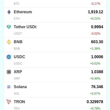
kriptofeszültség az X Money
körül
2026.04.16.
15
24
KRIPTOVALUTA HÍREK