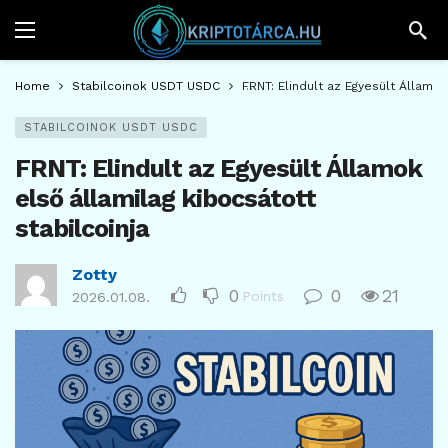
Home
Stabilcoinok USDT USDC
FRNT: Elindult az Egyesült Államok
STABILCOINOK USDT USDC
FRNT: Elindult az Egyesült Államok
első államilag kibocsátott
stabilcoinja
Zotty
0
0
21
Points
2026.01.08.