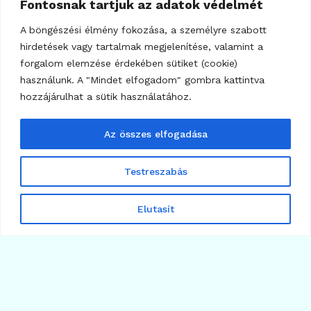
Fontosnak tartjuk az adatok védelmét
A böngészési élmény fokozása, a személyre szabott
hirdetések vagy tartalmak megjelenítése, valamint a
forgalom elemzése érdekében sütiket (cookie)
használunk. A "Mindet elfogadom" gombra kattintva
hozzájárulhat a sütik használatához.
Az összes elfogadása
Testreszabás
Elutasít
4
STABILCOINOK USDT USDC
Berobbantak a kriptokártyák: már havi 759 millió
dollárt költünk velük
2026.08.08.