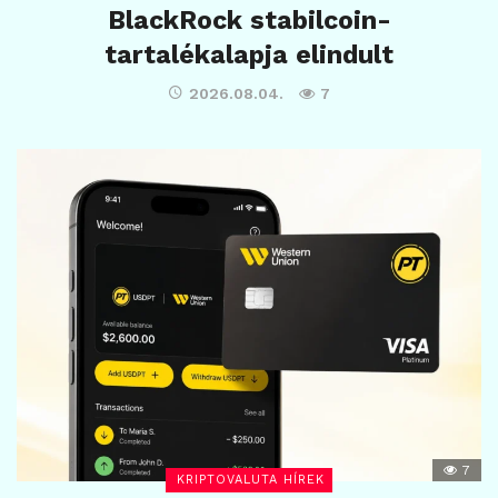
BlackRock stabilcoin-
tartalékalapja elindult
2026.08.04.
7
7
KRIPTOVALUTA HÍREK