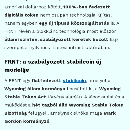
amerikai dollárhoz kötött,
100%-ban fedezett
digitális token
nem csupán technológiai újítás,
hanem egyben
egy új típusú közszolgáltatás
is. A
FRNT révén a blokklánc technológia most először
állami szinten, szabályozott keretek között
kap
szerepet a nyilvános fizetési infrastruktúrában.
FRNT: a szabályozott stabilcoin új
modellje
A FRNT egy
fiatfedezett
stabilcoin
, amelyet a
Wyoming állam kormánya
bocsátott ki, a
Wyoming
Stable Token Act
törvény alapján. A kibocsátást és a
működést a
hét tagból álló Wyoming Stable Token
Bizottság
felügyeli, amelynek elnöke maga
Mark
Gordon kormányzó
.