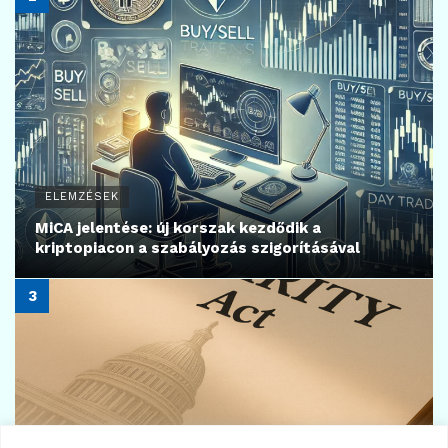
2026.04.16.
16
KRIPTOVALUTA HÍREK
Amerika korlátozná a stablecoinok
kamatfizetését
2026.05.04.